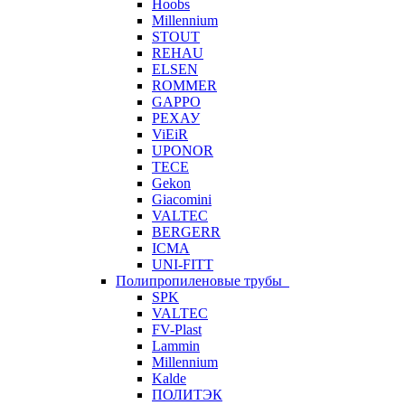
Hoobs
Millennium
STOUT
REHAU
ELSEN
ROMMER
GAPPO
РЕХАУ
ViEiR
UPONOR
TECE
Gekon
Giacomini
VALTEC
BERGERR
ICMA
UNI-FITT
Полипропиленовые трубы
SPK
VALTEC
FV-Plast
Lammin
Millennium
Kalde
ПОЛИТЭК