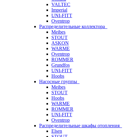
VALTEC
Imperial
UNI-FITT
Oventrop
Распределительные коллектора
Meibes
STOUT
ASKON
WARME
Oventrop
ROMMER
Grundfos
UNI-FITT
Hoobs
Насосные группы
Meibes
STOUT
Hoobs
WARME
ROMMER
UNI-FITT
Oventrop
Распределительные шкафы отопления
Elsen
STOUT