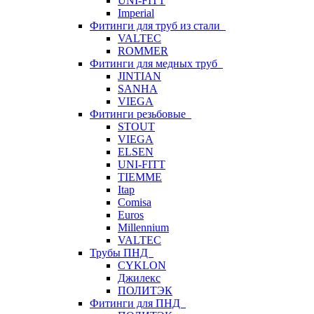
UNI-FITT
Imperial
Фитинги для труб из стали
VALTEC
ROMMER
Фитинги для медных труб
JINTIAN
SANHA
VIEGA
Фитинги резьбовые
STOUT
VIEGA
ELSEN
UNI-FITT
TIEMME
Itap
Comisa
Euros
Millennium
VALTEC
Трубы ПНД
CYKLON
Джилекс
ПОЛИТЭК
Фитинги для ПНД