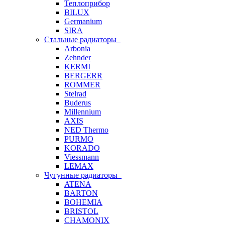
Теплоприбор
BILUX
Germanium
SIRA
Стальные радиаторы
Arbonia
Zehnder
KERMI
BERGERR
ROMMER
Stelrad
Buderus
Millennium
AXIS
NED Thermo
PURMO
KORADO
Viessmann
LEMAX
Чугунные радиаторы
ATENA
BARTON
BOHEMIA
BRISTOL
CHAMONIX