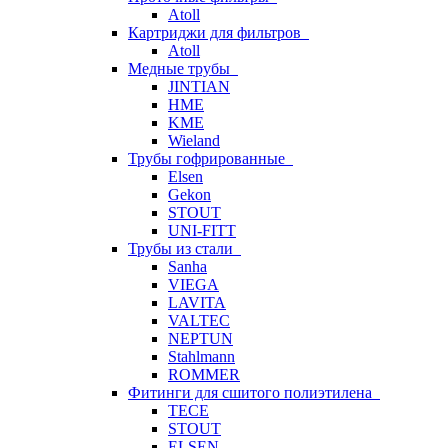
Atoll
Картриджи для фильтров
Atoll
Медные трубы
JINTIAN
HME
KME
Wieland
Трубы гофрированные
Elsen
Gekon
STOUT
UNI-FITT
Трубы из стали
Sanha
VIEGA
LAVITA
VALTEC
NEPTUN
Stahlmann
ROMMER
Фитинги для сшитого полиэтилена
TECE
STOUT
ELSEN