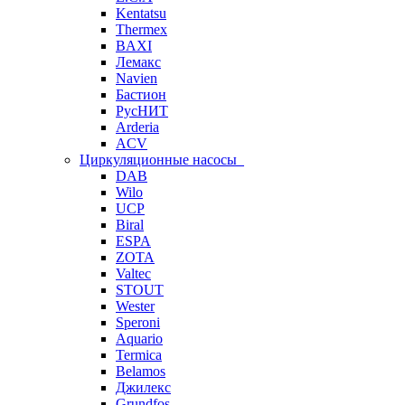
Kentatsu
Thermex
BAXI
Лемакс
Navien
Бастион
РусНИТ
Arderia
ACV
Циркуляционные насосы
DAB
Wilo
UCP
Biral
ESPA
ZOTA
Valtec
STOUT
Wester
Speroni
Aquario
Termica
Belamos
Джилекс
Grundfos