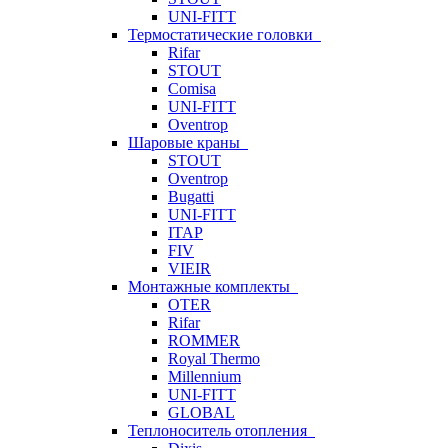
UNI-FITT
Термостатические головки
Rifar
STOUT
Comisa
UNI-FITT
Oventrop
Шаровые краны
STOUT
Oventrop
Bugatti
UNI-FITT
ITAP
FIV
VIEIR
Монтажные комплекты
OTER
Rifar
ROMMER
Royal Thermo
Millennium
UNI-FITT
GLOBAL
Теплоноситель отопления