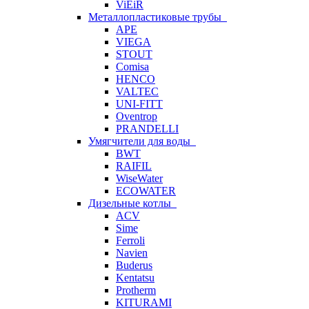
ViEiR
Металлопластиковые трубы
APE
VIEGA
STOUT
Comisa
HENCO
VALTEC
UNI-FITT
Oventrop
PRANDELLI
Умягчители для воды
BWT
RAIFIL
WiseWater
ECOWATER
Дизельные котлы
ACV
Sime
Ferroli
Navien
Buderus
Kentatsu
Protherm
KITURAMI