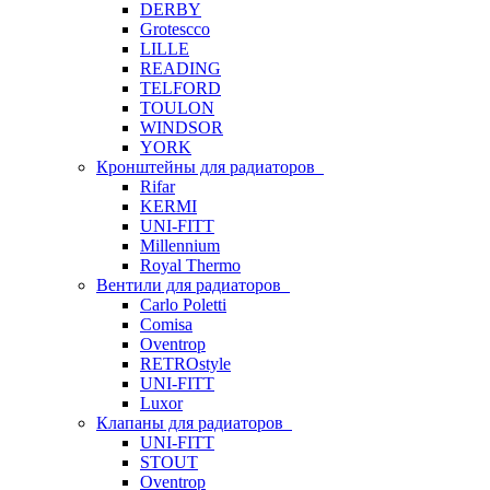
DERBY
Grotescco
LILLE
READING
TELFORD
TOULON
WINDSOR
YORK
Кронштейны для радиаторов
Rifar
KERMI
UNI-FITT
Millennium
Royal Thermo
Вентили для радиаторов
Carlo Poletti
Comisa
Oventrop
RETROstyle
UNI-FITT
Luxor
Клапаны для радиаторов
UNI-FITT
STOUT
Oventrop