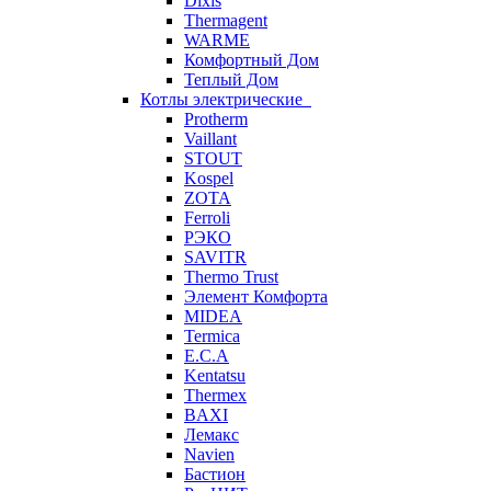
Dixis
Thermagent
WARME
Комфортный Дом
Теплый Дом
Котлы электрические
Protherm
Vaillant
STOUT
Kospel
ZOTA
Ferroli
РЭКО
SAVITR
Thermo Trust
Элемент Комфорта
MIDEA
Termica
E.C.A
Kentatsu
Thermex
BAXI
Лемакс
Navien
Бастион