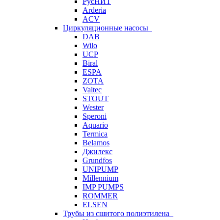
РусНИТ
Arderia
ACV
Циркуляционные насосы
DAB
Wilo
UCP
Biral
ESPA
ZOTA
Valtec
STOUT
Wester
Speroni
Aquario
Termica
Belamos
Джилекс
Grundfos
UNIPUMP
Millennium
IMP PUMPS
ROMMER
ELSEN
Трубы из сшитого полиэтилена