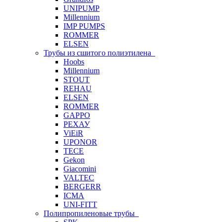
UNIPUMP
Millennium
IMP PUMPS
ROMMER
ELSEN
Трубы из сшитого полиэтилена
Hoobs
Millennium
STOUT
REHAU
ELSEN
ROMMER
GAPPO
РЕХАУ
ViEiR
UPONOR
TECE
Gekon
Giacomini
VALTEC
BERGERR
ICMA
UNI-FITT
Полипропиленовые трубы