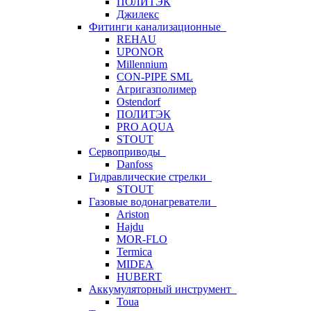
ПОЛИТЭК
Джилекс
Фитинги канализационные
REHAU
UPONOR
Millennium
CON-PIPE SML
Агригазполимер
Ostendorf
ПОЛИТЭК
PRO AQUA
STOUT
Сервоприводы
Danfoss
Гидравлические стрелки
STOUT
Газовые водонагреватели
Ariston
Hajdu
MOR-FLO
Termica
MIDEA
HUBERT
Аккумуляторный инструмент
Toua