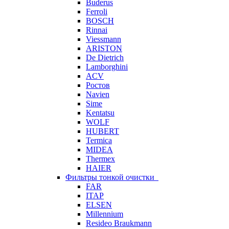
Buderus
Ferroli
BOSCH
Rinnai
Viessmann
ARISTON
De Dietrich
Lamborghini
ACV
Ростов
Navien
Sime
Kentatsu
WOLF
HUBERT
Termica
MIDEA
Thermex
HAIER
Фильтры тонкой очистки
FAR
ITAP
ELSEN
Millennium
Resideo Braukmann