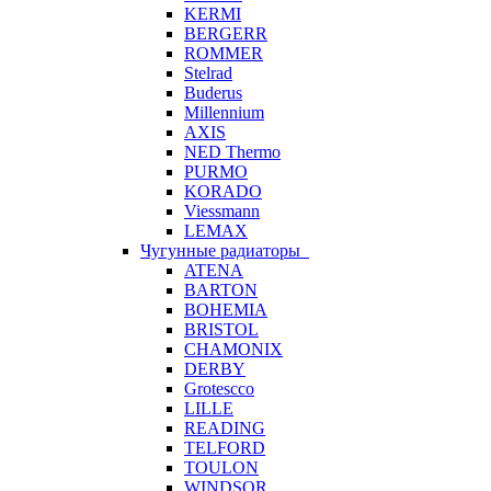
KERMI
BERGERR
ROMMER
Stelrad
Buderus
Millennium
AXIS
NED Thermo
PURMO
KORADO
Viessmann
LEMAX
Чугунные радиаторы
ATENA
BARTON
BOHEMIA
BRISTOL
CHAMONIX
DERBY
Grotescco
LILLE
READING
TELFORD
TOULON
WINDSOR