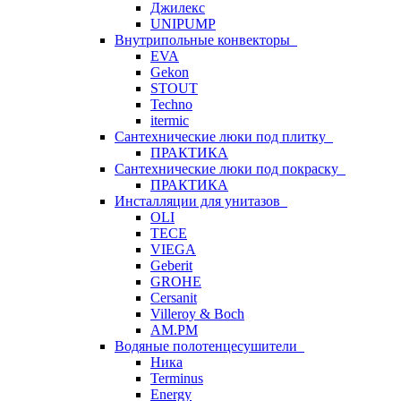
Джилекс
UNIPUMP
Внутрипольные конвекторы
EVA
Gekon
STOUT
Techno
itermic
Сантехнические люки под плитку
ПРАКТИКА
Сантехнические люки под покраску
ПРАКТИКА
Инсталляции для унитазов
OLI
TECE
VIEGA
Geberit
GROHE
Cersanit
Villeroy & Boch
AM.PM
Водяные полотенцесушители
Ника
Terminus
Energy