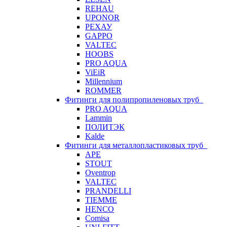
REHAU
UPONOR
РЕХАУ
GAPPO
VALTEC
HOOBS
PRO AQUA
ViEiR
Millennium
ROMMER
Фитинги для полипропиленовых труб
PRO AQUA
Lammin
ПОЛИТЭК
Kalde
Фитинги для металлопластиковых труб
APE
STOUT
Oventrop
VALTEC
PRANDELLI
TIEMME
HENCO
Comisa