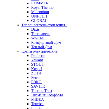
ROMMER
Royal Thermo
Millennium
UNI-FITT
GLOBAL
Теплоноситель отопления
Dixis
Thermagent
WARME
Комфортный Дом
Теплый Дом
Котлы электрические
Protherm
Vaillant
STOUT
Kospel
ZOTA
Ferroli
РЭКО
SAVITR
Thermo Trust
Элемент Комфорта
MIDEA
Termica
E.C.A