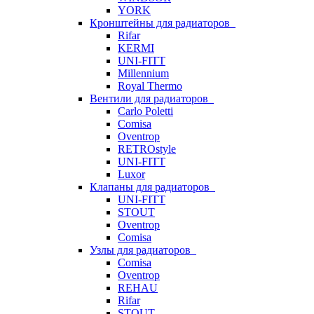
YORK
Кронштейны для радиаторов
Rifar
KERMI
UNI-FITT
Millennium
Royal Thermo
Вентили для радиаторов
Carlo Poletti
Comisa
Oventrop
RETROstyle
UNI-FITT
Luxor
Клапаны для радиаторов
UNI-FITT
STOUT
Oventrop
Comisa
Узлы для радиаторов
Comisa
Oventrop
REHAU
Rifar
STOUT