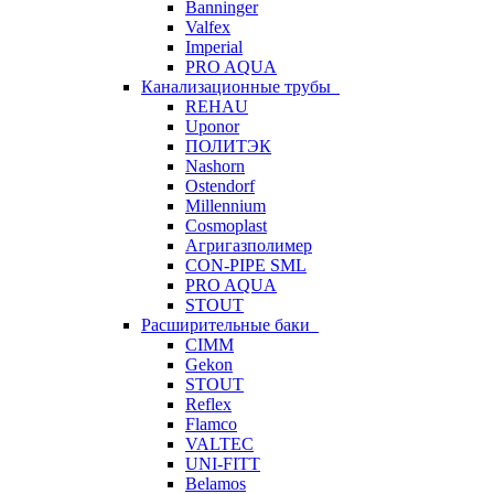
Banninger
Valfex
Imperial
PRO AQUA
Канализационные трубы
REHAU
Uponor
ПОЛИТЭК
Nashorn
Ostendorf
Millennium
Cosmoplast
Агригазполимер
CON-PIPE SML
PRO AQUA
STOUT
Расширительные баки
CIMM
Gekon
STOUT
Reflex
Flamco
VALTEC
UNI-FITT
Belamos