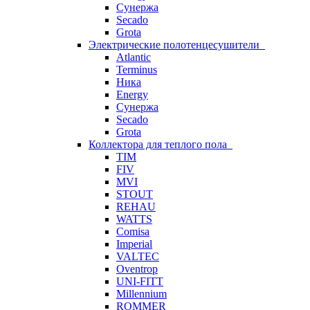
Сунержа
Secado
Grota
Электрические полотенцесушители
Atlantic
Terminus
Ника
Energy
Сунержа
Secado
Grota
Коллектора для теплого пола
TIM
FIV
MVI
STOUT
REHAU
WATTS
Comisa
Imperial
VALTEC
Oventrop
UNI-FITT
Millennium
ROMMER