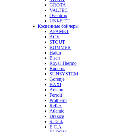
GROTA
VALTEC
Oventrop
UNI-FITT
Косвенные бойлеры
APAMET
ACV
STOUT
ROMMER
Hajdu
Elsen
Royal Thermo
Buderus
SUNSYSTEM
Gorenje
BAXI
Ariston
Ferroli
Protherm
Reflex
Atlantic
Drazice
S-Tank
E.C.A