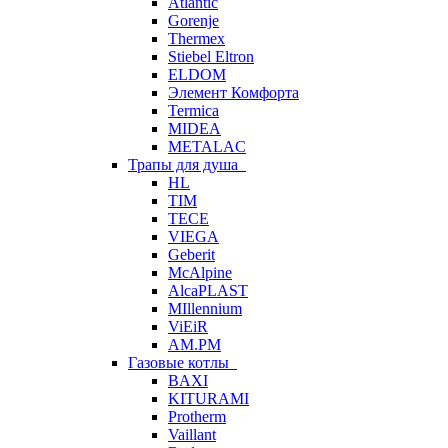
Atlantic
Gorenje
Thermex
Stiebel Eltron
ELDOM
Элемент Комфорта
Termica
MIDEA
METALAC
Трапы для душа
HL
TIM
TECE
VIEGA
Geberit
McAlpine
AlcaPLAST
MIllennium
ViEiR
AM.PM
Газовые котлы
BAXI
KITURAMI
Protherm
Vaillant