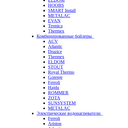
ELDOM
HOOBS
SMART Install
METALAC
EVAN
Termica
Thermex
Комбинированные бойлеры
ACV
Atlantic
Drazice
Thermex
ELDOM
STOUT
Royal Thermo
Gorenje
Ferroli
Hajdu
ROMMER
ZOTA
SUNSYSTEM
METALAC
Электрические водонагреватели
Ferroli
Ariston