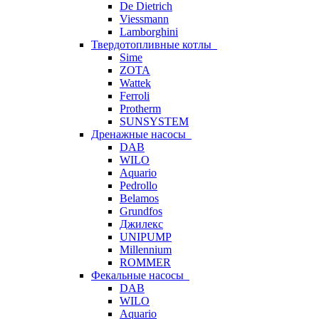
De Dietrich
Viessmann
Lamborghini
Твердотопливные котлы
Sime
ZOTA
Wattek
Ferroli
Protherm
SUNSYSTEM
Дренажные насосы
DAB
WILO
Aquario
Pedrollo
Belamos
Grundfos
Джилекс
UNIPUMP
Millennium
ROMMER
Фекальные насосы
DAB
WILO
Aquario