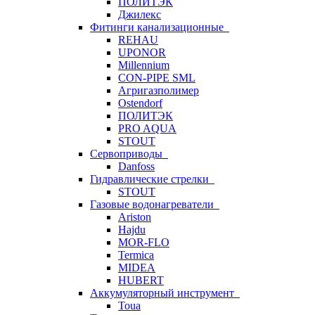
ПОЛИТЭК
Джилекс
Фитинги канализационные
REHAU
UPONOR
Millennium
CON-PIPE SML
Агригазполимер
Ostendorf
ПОЛИТЭК
PRO AQUA
STOUT
Сервоприводы
Danfoss
Гидравлические стрелки
STOUT
Газовые водонагреватели
Ariston
Hajdu
MOR-FLO
Termica
MIDEA
HUBERT
Аккумуляторный инструмент
Toua