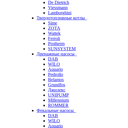
De Dietrich
Viessmann
Lamborghini
Твердотопливные котлы
Sime
ZOTA
Wattek
Ferroli
Protherm
SUNSYSTEM
Дренажные насосы
DAB
WILO
Aquario
Pedrollo
Belamos
Grundfos
Джилекс
UNIPUMP
Millennium
ROMMER
Фекальные насосы
DAB
WILO
Aquario