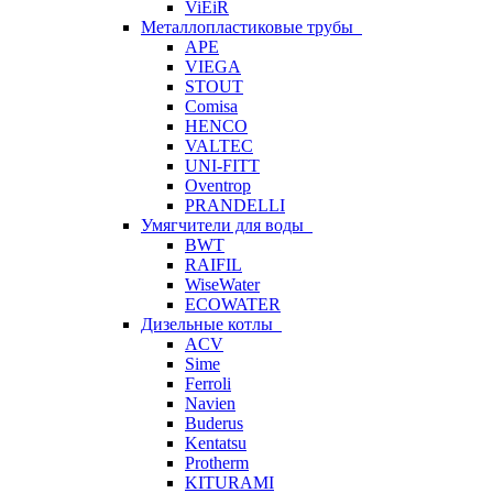
ViEiR
Металлопластиковые трубы
APE
VIEGA
STOUT
Comisa
HENCO
VALTEC
UNI-FITT
Oventrop
PRANDELLI
Умягчители для воды
BWT
RAIFIL
WiseWater
ECOWATER
Дизельные котлы
ACV
Sime
Ferroli
Navien
Buderus
Kentatsu
Protherm
KITURAMI