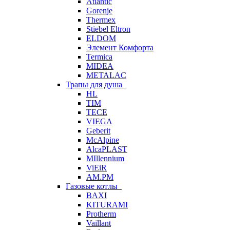
Atlantic
Gorenje
Thermex
Stiebel Eltron
ELDOM
Элемент Комфорта
Termica
MIDEA
METALAC
Трапы для душа
HL
TIM
TECE
VIEGA
Geberit
McAlpine
AlcaPLAST
MIllennium
ViEiR
AM.PM
Газовые котлы
BAXI
KITURAMI
Protherm
Vaillant