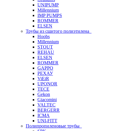
UNIPUMP
Millennium
IMP PUMPS
ROMMER
ELSEN
Трубы из сшитого полиэтилена
Hoobs
Millennium
STOUT
REHAU
ELSEN
ROMMER
GAPPO
РЕХАУ
ViEiR
UPONOR
TECE
Gekon
Giacomini
VALTEC
BERGERR
ICMA
UNI-FITT
Полипропиленовые трубы