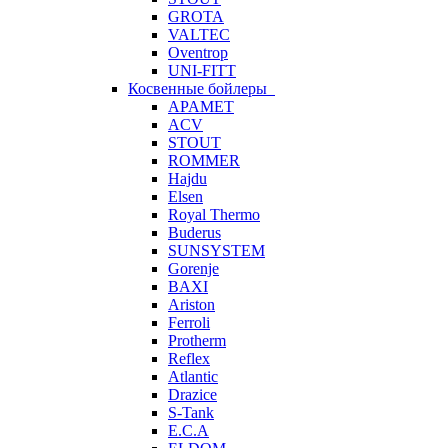
GROTA
VALTEC
Oventrop
UNI-FITT
Косвенные бойлеры
APAMET
ACV
STOUT
ROMMER
Hajdu
Elsen
Royal Thermo
Buderus
SUNSYSTEM
Gorenje
BAXI
Ariston
Ferroli
Protherm
Reflex
Atlantic
Drazice
S-Tank
E.C.A