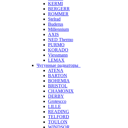
KERMI
BERGERR
ROMMER
Stelrad
Buderus
Millennium
AXIS
NED Thermo
PURMO
KORADO
Viessmann
LEMAX
Чугунные радиаторы
ATENA
BARTON
BOHEMIA
BRISTOL
CHAMONIX
DERBY
Grotescco
LILLE
READING
TELFORD
TOULON
WINDSOR