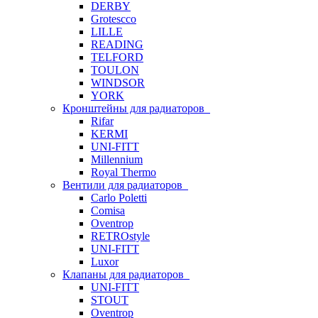
DERBY
Grotescco
LILLE
READING
TELFORD
TOULON
WINDSOR
YORK
Кронштейны для радиаторов
Rifar
KERMI
UNI-FITT
Millennium
Royal Thermo
Вентили для радиаторов
Carlo Poletti
Comisa
Oventrop
RETROstyle
UNI-FITT
Luxor
Клапаны для радиаторов
UNI-FITT
STOUT
Oventrop