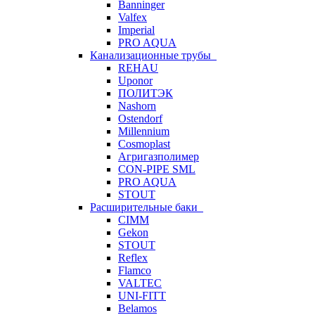
Banninger
Valfex
Imperial
PRO AQUA
Канализационные трубы
REHAU
Uponor
ПОЛИТЭК
Nashorn
Ostendorf
Millennium
Cosmoplast
Агригазполимер
CON-PIPE SML
PRO AQUA
STOUT
Расширительные баки
CIMM
Gekon
STOUT
Reflex
Flamco
VALTEC
UNI-FITT
Belamos