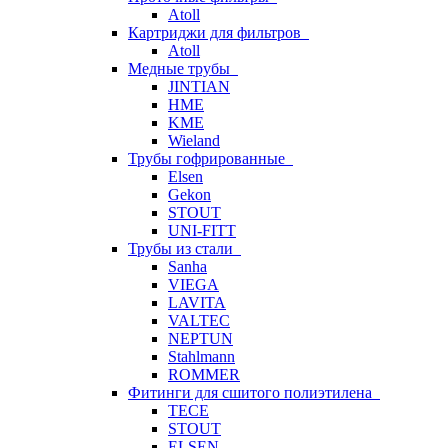
Atoll
Картриджи для фильтров
Atoll
Медные трубы
JINTIAN
HME
KME
Wieland
Трубы гофрированные
Elsen
Gekon
STOUT
UNI-FITT
Трубы из стали
Sanha
VIEGA
LAVITA
VALTEC
NEPTUN
Stahlmann
ROMMER
Фитинги для сшитого полиэтилена
TECE
STOUT
ELSEN