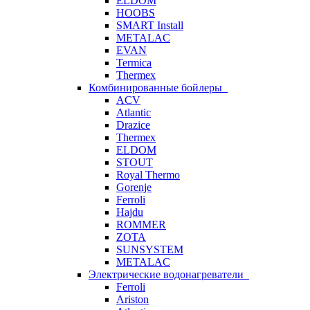
ELDOM
HOOBS
SMART Install
METALAC
EVAN
Termica
Thermex
Комбинированные бойлеры
ACV
Atlantic
Drazice
Thermex
ELDOM
STOUT
Royal Thermo
Gorenje
Ferroli
Hajdu
ROMMER
ZOTA
SUNSYSTEM
METALAC
Электрические водонагреватели
Ferroli
Ariston