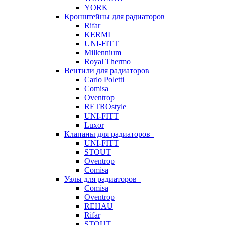
YORK
Кронштейны для радиаторов
Rifar
KERMI
UNI-FITT
Millennium
Royal Thermo
Вентили для радиаторов
Carlo Poletti
Comisa
Oventrop
RETROstyle
UNI-FITT
Luxor
Клапаны для радиаторов
UNI-FITT
STOUT
Oventrop
Comisa
Узлы для радиаторов
Comisa
Oventrop
REHAU
Rifar
STOUT