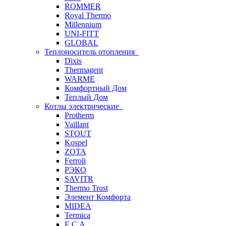
ROMMER
Royal Thermo
Millennium
UNI-FITT
GLOBAL
Теплоноситель отопления
Dixis
Thermagent
WARME
Комфортный Дом
Теплый Дом
Котлы электрические
Protherm
Vaillant
STOUT
Kospel
ZOTA
Ferroli
РЭКО
SAVITR
Thermo Trust
Элемент Комфорта
MIDEA
Termica
E.C.A