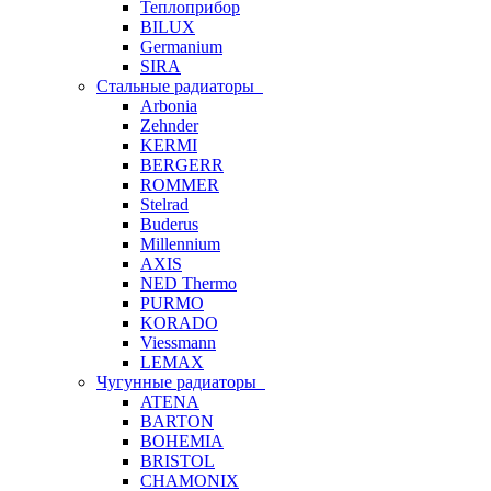
Теплоприбор
BILUX
Germanium
SIRA
Стальные радиаторы
Arbonia
Zehnder
KERMI
BERGERR
ROMMER
Stelrad
Buderus
Millennium
AXIS
NED Thermo
PURMO
KORADO
Viessmann
LEMAX
Чугунные радиаторы
ATENA
BARTON
BOHEMIA
BRISTOL
CHAMONIX