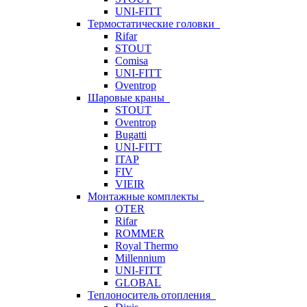
UNI-FITT
Термостатические головки
Rifar
STOUT
Comisa
UNI-FITT
Oventrop
Шаровые краны
STOUT
Oventrop
Bugatti
UNI-FITT
ITAP
FIV
VIEIR
Монтажные комплекты
OTER
Rifar
ROMMER
Royal Thermo
Millennium
UNI-FITT
GLOBAL
Теплоноситель отопления