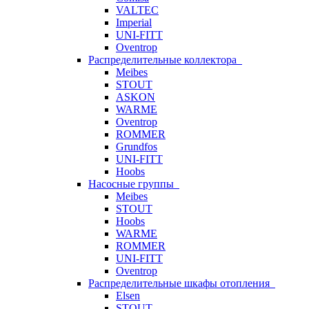
VALTEC
Imperial
UNI-FITT
Oventrop
Распределительные коллектора
Meibes
STOUT
ASKON
WARME
Oventrop
ROMMER
Grundfos
UNI-FITT
Hoobs
Насосные группы
Meibes
STOUT
Hoobs
WARME
ROMMER
UNI-FITT
Oventrop
Распределительные шкафы отопления
Elsen
STOUT