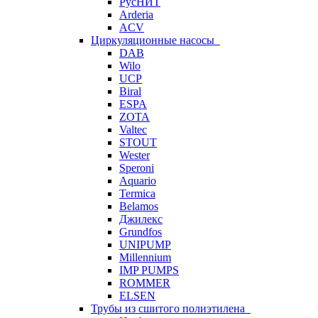
РусНИТ
Arderia
ACV
Циркуляционные насосы
DAB
Wilo
UCP
Biral
ESPA
ZOTA
Valtec
STOUT
Wester
Speroni
Aquario
Termica
Belamos
Джилекс
Grundfos
UNIPUMP
Millennium
IMP PUMPS
ROMMER
ELSEN
Трубы из сшитого полиэтилена