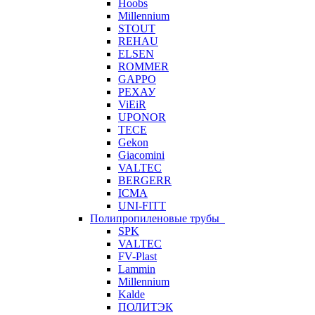
Hoobs
Millennium
STOUT
REHAU
ELSEN
ROMMER
GAPPO
РЕХАУ
ViEiR
UPONOR
TECE
Gekon
Giacomini
VALTEC
BERGERR
ICMA
UNI-FITT
Полипропиленовые трубы
SPK
VALTEC
FV-Plast
Lammin
Millennium
Kalde
ПОЛИТЭК