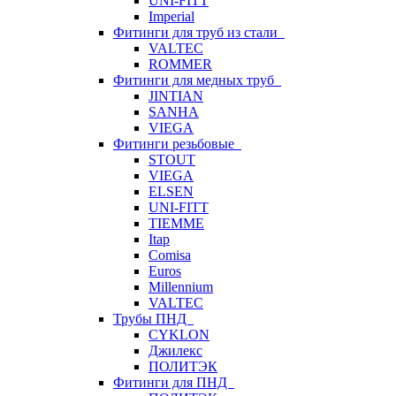
UNI-FITT
Imperial
Фитинги для труб из стали
VALTEC
ROMMER
Фитинги для медных труб
JINTIAN
SANHA
VIEGA
Фитинги резьбовые
STOUT
VIEGA
ELSEN
UNI-FITT
TIEMME
Itap
Comisa
Euros
Millennium
VALTEC
Трубы ПНД
CYKLON
Джилекс
ПОЛИТЭК
Фитинги для ПНД