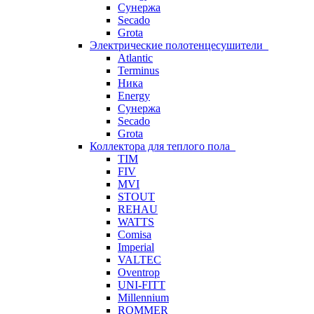
Сунержа
Secado
Grota
Электрические полотенцесушители
Atlantic
Terminus
Ника
Energy
Сунержа
Secado
Grota
Коллектора для теплого пола
TIM
FIV
MVI
STOUT
REHAU
WATTS
Comisa
Imperial
VALTEC
Oventrop
UNI-FITT
Millennium
ROMMER