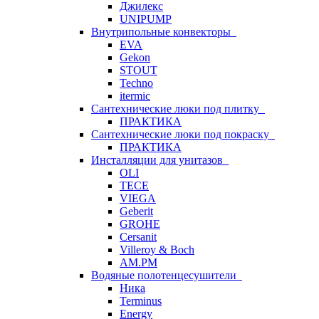
Джилекс
UNIPUMP
Внутрипольные конвекторы
EVA
Gekon
STOUT
Techno
itermic
Сантехнические люки под плитку
ПРАКТИКА
Сантехнические люки под покраску
ПРАКТИКА
Инсталляции для унитазов
OLI
TECE
VIEGA
Geberit
GROHE
Cersanit
Villeroy & Boch
AM.PM
Водяные полотенцесушители
Ника
Terminus
Energy