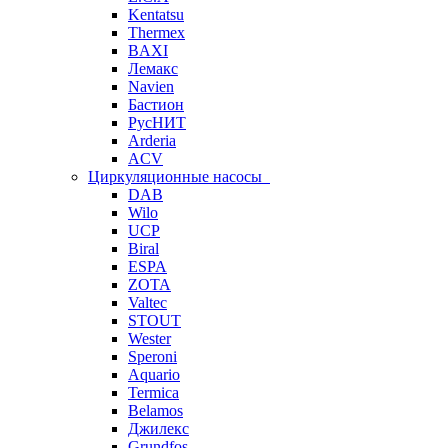
Kentatsu
Thermex
BAXI
Лемакс
Navien
Бастион
РусНИТ
Arderia
ACV
Циркуляционные насосы
DAB
Wilo
UCP
Biral
ESPA
ZOTA
Valtec
STOUT
Wester
Speroni
Aquario
Termica
Belamos
Джилекс
Grundfos