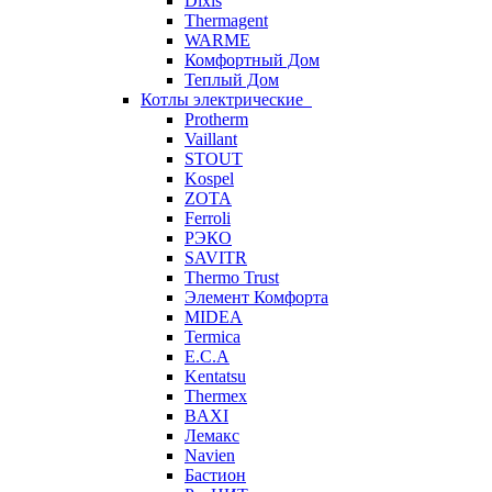
Dixis
Thermagent
WARME
Комфортный Дом
Теплый Дом
Котлы электрические
Protherm
Vaillant
STOUT
Kospel
ZOTA
Ferroli
РЭКО
SAVITR
Thermo Trust
Элемент Комфорта
MIDEA
Termica
E.C.A
Kentatsu
Thermex
BAXI
Лемакс
Navien
Бастион