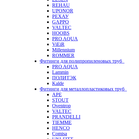
REHAU
UPONOR
РЕХАУ
GAPPO
VALTEC
HOOBS
PRO AQUA
ViEiR
Millennium
ROMMER
Фитинги для полипропиленовых труб
PRO AQUA
Lammin
ПОЛИТЭК
Kalde
Фитинги для металлопластиковых труб
APE
STOUT
Oventrop
VALTEC
PRANDELLI
TIEMME
HENCO
Comisa