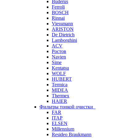
Buderus
Ferroli
BOSCH
Rinnai
Viessmann
ARISTON
De Dietrich
Lamborghini
ACV
Ростов
Navien
Sime
Kentatsu
WOLF
HUBERT
Termica
MIDEA
Thermex
HAIER
Фильтры тонкой очистки
FAR
ITAP
ELSEN
Millennium
Resideo Braukmann