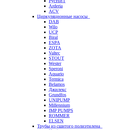
РусНИТ
Arderia
ACV
Циркуляционные насосы
DAB
Wilo
UCP
Biral
ESPA
ZOTA
Valtec
STOUT
Wester
Speroni
Aquario
Termica
Belamos
Джилекс
Grundfos
UNIPUMP
Millennium
IMP PUMPS
ROMMER
ELSEN
Трубы из сшитого полиэтилена