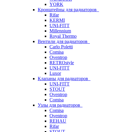
YORK
Кронштейны для радиаторов
Rifar
KERMI
UNI-FITT
Millennium
Royal Thermo
Вентили для радиаторов
Carlo Poletti
Comisa
Oventrop
RETROstyle
UNI-FITT
Luxor
Клапаны для радиаторов
UNI-FITT
STOUT
Oventrop
Comisa
Узлы для радиаторов
Comisa
Oventrop
REHAU
Rifar
STOUT