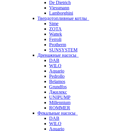
De Dietrich
Viessmann
Lamborghini
Твердотопливные котлы
Sime
ZOTA
Wattek
Ferroli
Protherm
SUNSYSTEM
Дренажные насосы
DAB
WILO
Aquario
Pedrollo
Belamos
Grundfos
Джилекс
UNIPUMP
Millennium
ROMMER
Фекальные насосы
DAB
WILO
Aquario