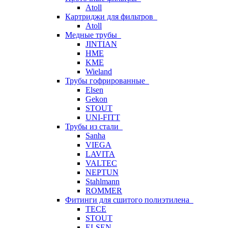
Atoll
Картриджи для фильтров
Atoll
Медные трубы
JINTIAN
HME
KME
Wieland
Трубы гофрированные
Elsen
Gekon
STOUT
UNI-FITT
Трубы из стали
Sanha
VIEGA
LAVITA
VALTEC
NEPTUN
Stahlmann
ROMMER
Фитинги для сшитого полиэтилена
TECE
STOUT
ELSEN