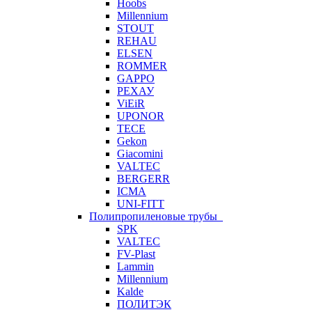
Hoobs
Millennium
STOUT
REHAU
ELSEN
ROMMER
GAPPO
РЕХАУ
ViEiR
UPONOR
TECE
Gekon
Giacomini
VALTEC
BERGERR
ICMA
UNI-FITT
Полипропиленовые трубы
SPK
VALTEC
FV-Plast
Lammin
Millennium
Kalde
ПОЛИТЭК