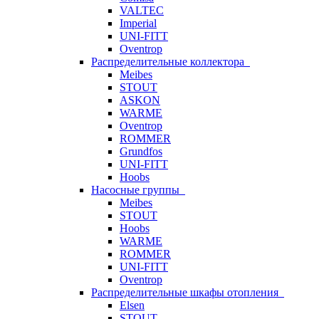
VALTEC
Imperial
UNI-FITT
Oventrop
Распределительные коллектора
Meibes
STOUT
ASKON
WARME
Oventrop
ROMMER
Grundfos
UNI-FITT
Hoobs
Насосные группы
Meibes
STOUT
Hoobs
WARME
ROMMER
UNI-FITT
Oventrop
Распределительные шкафы отопления
Elsen
STOUT