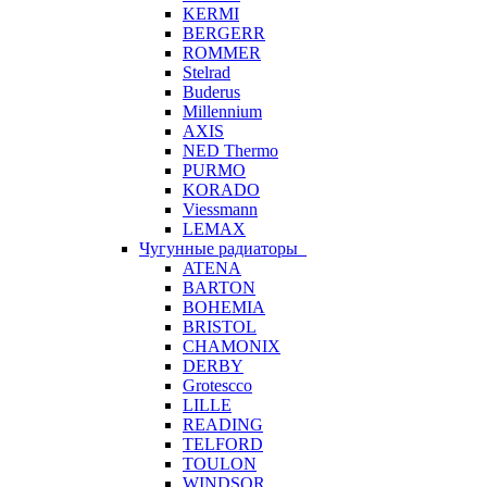
KERMI
BERGERR
ROMMER
Stelrad
Buderus
Millennium
AXIS
NED Thermo
PURMO
KORADO
Viessmann
LEMAX
Чугунные радиаторы
ATENA
BARTON
BOHEMIA
BRISTOL
CHAMONIX
DERBY
Grotescco
LILLE
READING
TELFORD
TOULON
WINDSOR