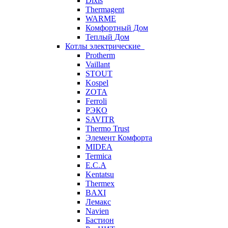
Dixis
Thermagent
WARME
Комфортный Дом
Теплый Дом
Котлы электрические
Protherm
Vaillant
STOUT
Kospel
ZOTA
Ferroli
РЭКО
SAVITR
Thermo Trust
Элемент Комфорта
MIDEA
Termica
E.C.A
Kentatsu
Thermex
BAXI
Лемакс
Navien
Бастион