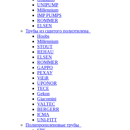
UNIPUMP
Millennium
IMP PUMPS
ROMMER
ELSEN
Трубы из сшитого полиэтилена
Hoobs
Millennium
STOUT
REHAU
ELSEN
ROMMER
GAPPO
РЕХАУ
ViEiR
UPONOR
TECE
Gekon
Giacomini
VALTEC
BERGERR
ICMA
UNI-FITT
Полипропиленовые трубы