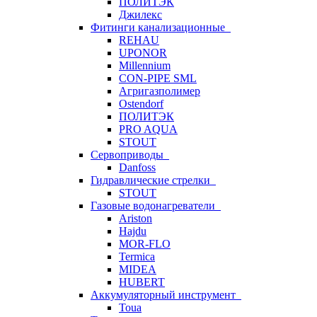
ПОЛИТЭК
Джилекс
Фитинги канализационные
REHAU
UPONOR
Millennium
CON-PIPE SML
Агригазполимер
Ostendorf
ПОЛИТЭК
PRO AQUA
STOUT
Сервоприводы
Danfoss
Гидравлические стрелки
STOUT
Газовые водонагреватели
Ariston
Hajdu
MOR-FLO
Termica
MIDEA
HUBERT
Аккумуляторный инструмент
Toua