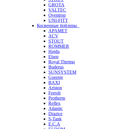
GROTA
VALTEC
Oventrop
UNI-FITT
Косвенные бойлеры
APAMET
ACV
STOUT
ROMMER
Hajdu
Elsen
Royal Thermo
Buderus
SUNSYSTEM
Gorenje
BAXI
Ariston
Ferroli
Protherm
Reflex
Atlantic
Drazice
S-Tank
E.C.A