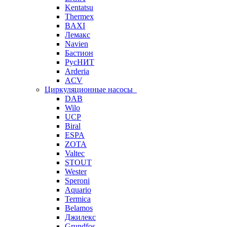
Kentatsu
Thermex
BAXI
Лемакс
Navien
Бастион
РусНИТ
Arderia
ACV
Циркуляционные насосы
DAB
Wilo
UCP
Biral
ESPA
ZOTA
Valtec
STOUT
Wester
Speroni
Aquario
Termica
Belamos
Джилекс
Grundfos