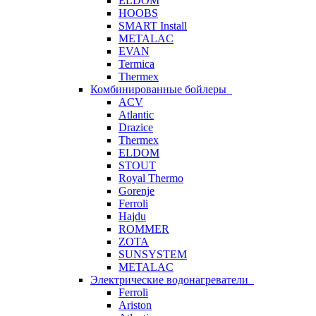
ELDOM
HOOBS
SMART Install
METALAC
EVAN
Termica
Thermex
Комбинированные бойлеры
ACV
Atlantic
Drazice
Thermex
ELDOM
STOUT
Royal Thermo
Gorenje
Ferroli
Hajdu
ROMMER
ZOTA
SUNSYSTEM
METALAC
Электрические водонагреватели
Ferroli
Ariston