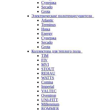
Сунержа
Secado
Grota
Электрические полотенцесушители
Atlantic
Terminus
Ника
Energy
Сунержа
Secado
Grota
Коллектора для теплого пола
TIM
FIV
MVI
STOUT
REHAU
WATTS
Comisa
Imperial
VALTEC
Oventrop
UNI-FITT
Millennium
ROMMER