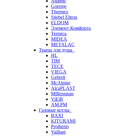
Atlantic
Gorenje
Thermex
Stiebel Eltron
ELDOM
Элемент Комфорта
Termica
MIDEA
METALAC
Трапы для душа
HL
TIM
TECE
VIEGA
Geberit
McAlpine
AlcaPLAST
MIllennium
ViEiR
AM.PM
Газовые котлы
BAXI
KITURAMI
Protherm
Vaillant