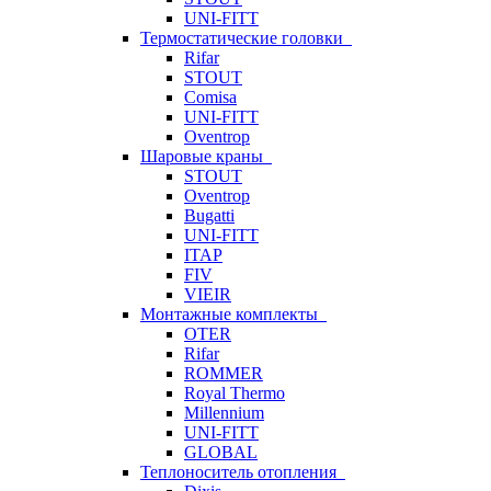
UNI-FITT
Термостатические головки
Rifar
STOUT
Comisa
UNI-FITT
Oventrop
Шаровые краны
STOUT
Oventrop
Bugatti
UNI-FITT
ITAP
FIV
VIEIR
Монтажные комплекты
OTER
Rifar
ROMMER
Royal Thermo
Millennium
UNI-FITT
GLOBAL
Теплоноситель отопления