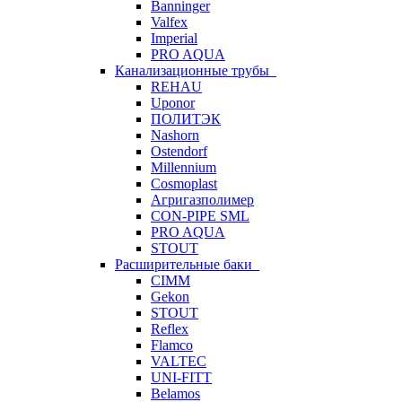
Banninger
Valfex
Imperial
PRO AQUA
Канализационные трубы
REHAU
Uponor
ПОЛИТЭК
Nashorn
Ostendorf
Millennium
Cosmoplast
Агригазполимер
CON-PIPE SML
PRO AQUA
STOUT
Расширительные баки
CIMM
Gekon
STOUT
Reflex
Flamco
VALTEC
UNI-FITT
Belamos