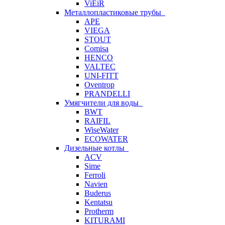
ViEiR
Металлопластиковые трубы
APE
VIEGA
STOUT
Comisa
HENCO
VALTEC
UNI-FITT
Oventrop
PRANDELLI
Умягчители для воды
BWT
RAIFIL
WiseWater
ECOWATER
Дизельные котлы
ACV
Sime
Ferroli
Navien
Buderus
Kentatsu
Protherm
KITURAMI