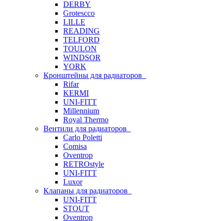
DERBY
Grotescco
LILLE
READING
TELFORD
TOULON
WINDSOR
YORK
Кронштейны для радиаторов
Rifar
KERMI
UNI-FITT
Millennium
Royal Thermo
Вентили для радиаторов
Carlo Poletti
Comisa
Oventrop
RETROstyle
UNI-FITT
Luxor
Клапаны для радиаторов
UNI-FITT
STOUT
Oventrop