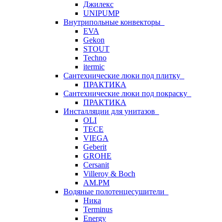
Джилекс
UNIPUMP
Внутрипольные конвекторы
EVA
Gekon
STOUT
Techno
itermic
Сантехнические люки под плитку
ПРАКТИКА
Сантехнические люки под покраску
ПРАКТИКА
Инсталляции для унитазов
OLI
TECE
VIEGA
Geberit
GROHE
Cersanit
Villeroy & Boch
AM.PM
Водяные полотенцесушители
Ника
Terminus
Energy