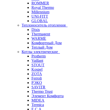
ROMMER
Royal Thermo
Millennium
UNI-FITT
GLOBAL
Теплоноситель отопления
Dixis
Thermagent
WARME
Комфортный Дом
Теплый Дом
Котлы электрические
Protherm
Vaillant
STOUT
Kospel
ZOTA
Ferroli
РЭКО
SAVITR
Thermo Trust
Элемент Комфорта
MIDEA
Termica
E.C.A