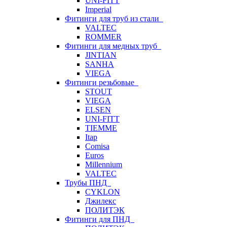
UNI-FITT
Imperial
Фитинги для труб из стали
VALTEC
ROMMER
Фитинги для медных труб
JINTIAN
SANHA
VIEGA
Фитинги резьбовые
STOUT
VIEGA
ELSEN
UNI-FITT
TIEMME
Itap
Comisa
Euros
Millennium
VALTEC
Трубы ПНД
CYKLON
Джилекс
ПОЛИТЭК
Фитинги для ПНД