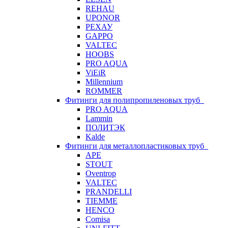
REHAU
UPONOR
РЕХАУ
GAPPO
VALTEC
HOOBS
PRO AQUA
ViEiR
Millennium
ROMMER
Фитинги для полипропиленовых труб
PRO AQUA
Lammin
ПОЛИТЭК
Kalde
Фитинги для металлопластиковых труб
APE
STOUT
Oventrop
VALTEC
PRANDELLI
TIEMME
HENCO
Comisa