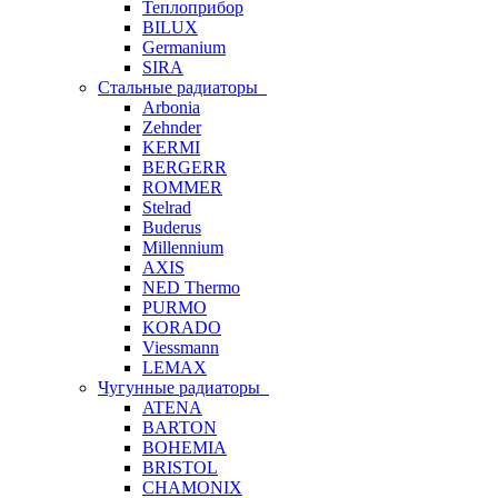
Теплоприбор
BILUX
Germanium
SIRA
Стальные радиаторы
Arbonia
Zehnder
KERMI
BERGERR
ROMMER
Stelrad
Buderus
Millennium
AXIS
NED Thermo
PURMO
KORADO
Viessmann
LEMAX
Чугунные радиаторы
ATENA
BARTON
BOHEMIA
BRISTOL
CHAMONIX