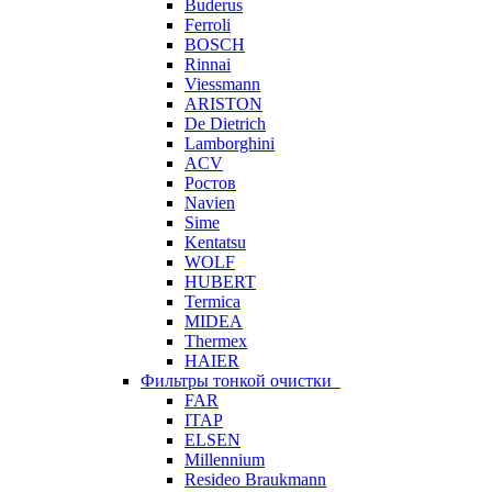
Buderus
Ferroli
BOSCH
Rinnai
Viessmann
ARISTON
De Dietrich
Lamborghini
ACV
Ростов
Navien
Sime
Kentatsu
WOLF
HUBERT
Termica
MIDEA
Thermex
HAIER
Фильтры тонкой очистки
FAR
ITAP
ELSEN
Millennium
Resideo Braukmann