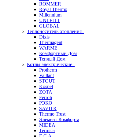
ROMMER
Royal Thermo
Millennium
UNI-FITT
GLOBAL
Теплоноситель отопления
Dixis
Thermagent
WARME
Комфортный Дом
Теплый Дом
Котлы электрические
Protherm
Vaillant
STOUT
Kospel
ZOTA
Ferroli
РЭКО
SAVITR
Thermo Trust
Элемент Комфорта
MIDEA
Termica
E.C.A