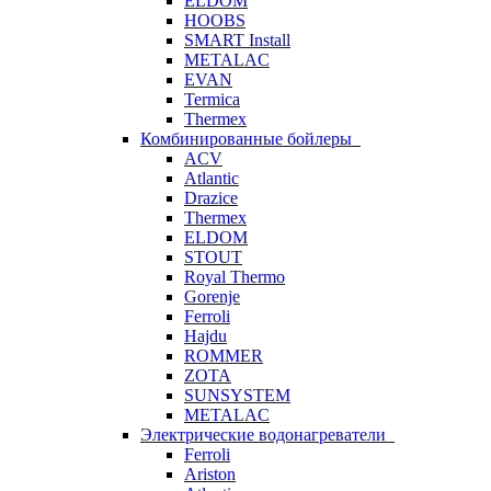
ELDOM
HOOBS
SMART Install
METALAC
EVAN
Termica
Thermex
Комбинированные бойлеры
ACV
Atlantic
Drazice
Thermex
ELDOM
STOUT
Royal Thermo
Gorenje
Ferroli
Hajdu
ROMMER
ZOTA
SUNSYSTEM
METALAC
Электрические водонагреватели
Ferroli
Ariston