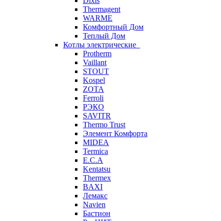
Dixis
Thermagent
WARME
Комфортный Дом
Теплый Дом
Котлы электрические
Protherm
Vaillant
STOUT
Kospel
ZOTA
Ferroli
РЭКО
SAVITR
Thermo Trust
Элемент Комфорта
MIDEA
Termica
E.C.A
Kentatsu
Thermex
BAXI
Лемакс
Navien
Бастион