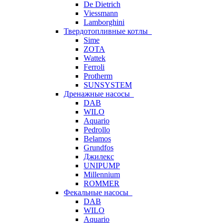
De Dietrich
Viessmann
Lamborghini
Твердотопливные котлы
Sime
ZOTA
Wattek
Ferroli
Protherm
SUNSYSTEM
Дренажные насосы
DAB
WILO
Aquario
Pedrollo
Belamos
Grundfos
Джилекс
UNIPUMP
Millennium
ROMMER
Фекальные насосы
DAB
WILO
Aquario