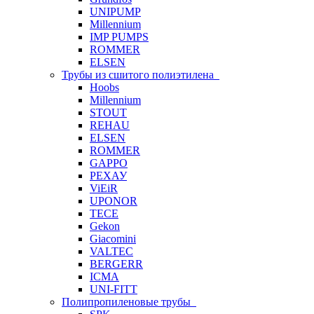
UNIPUMP
Millennium
IMP PUMPS
ROMMER
ELSEN
Трубы из сшитого полиэтилена
Hoobs
Millennium
STOUT
REHAU
ELSEN
ROMMER
GAPPO
РЕХАУ
ViEiR
UPONOR
TECE
Gekon
Giacomini
VALTEC
BERGERR
ICMA
UNI-FITT
Полипропиленовые трубы