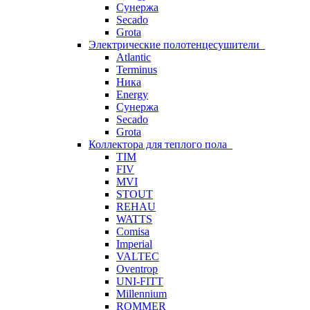
Сунержа
Secado
Grota
Электрические полотенцесушители
Atlantic
Terminus
Ника
Energy
Сунержа
Secado
Grota
Коллектора для теплого пола
TIM
FIV
MVI
STOUT
REHAU
WATTS
Comisa
Imperial
VALTEC
Oventrop
UNI-FITT
Millennium
ROMMER