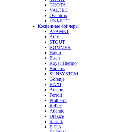
GROTA
VALTEC
Oventrop
UNI-FITT
Косвенные бойлеры
APAMET
ACV
STOUT
ROMMER
Hajdu
Elsen
Royal Thermo
Buderus
SUNSYSTEM
Gorenje
BAXI
Ariston
Ferroli
Protherm
Reflex
Atlantic
Drazice
S-Tank
E.C.A