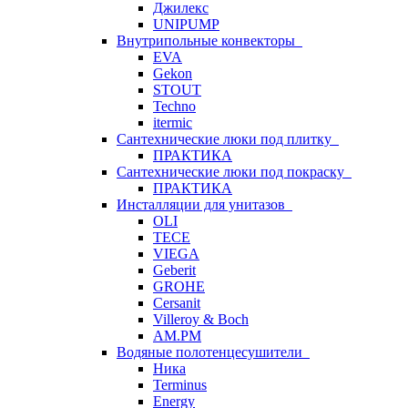
Джилекс
UNIPUMP
Внутрипольные конвекторы
EVA
Gekon
STOUT
Techno
itermic
Сантехнические люки под плитку
ПРАКТИКА
Сантехнические люки под покраску
ПРАКТИКА
Инсталляции для унитазов
OLI
TECE
VIEGA
Geberit
GROHE
Cersanit
Villeroy & Boch
AM.PM
Водяные полотенцесушители
Ника
Terminus
Energy