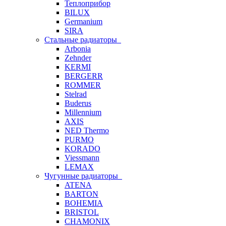
Теплоприбор
BILUX
Germanium
SIRA
Стальные радиаторы
Arbonia
Zehnder
KERMI
BERGERR
ROMMER
Stelrad
Buderus
Millennium
AXIS
NED Thermo
PURMO
KORADO
Viessmann
LEMAX
Чугунные радиаторы
ATENA
BARTON
BOHEMIA
BRISTOL
CHAMONIX