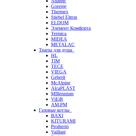
Atlantic
Gorenje
Thermex
Stiebel Eltron
ELDOM
Элемент Комфорта
Termica
MIDEA
METALAC
Трапы для душа
HL
TIM
TECE
VIEGA
Geberit
McAlpine
AlcaPLAST
MIllennium
ViEiR
AM.PM
Газовые котлы
BAXI
KITURAMI
Protherm
Vaillant