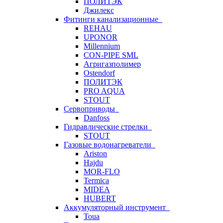
ПОЛИТЭК
Джилекс
Фитинги канализационные
REHAU
UPONOR
Millennium
CON-PIPE SML
Агригазполимер
Ostendorf
ПОЛИТЭК
PRO AQUA
STOUT
Сервоприводы
Danfoss
Гидравлические стрелки
STOUT
Газовые водонагреватели
Ariston
Hajdu
MOR-FLO
Termica
MIDEA
HUBERT
Аккумуляторный инструмент
Toua