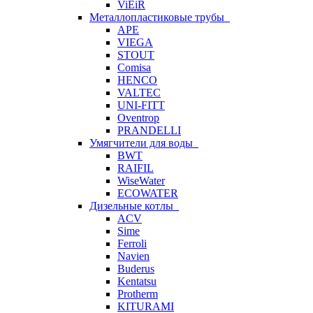
ViEiR
Металлопластиковые трубы
APE
VIEGA
STOUT
Comisa
HENCO
VALTEC
UNI-FITT
Oventrop
PRANDELLI
Умягчители для воды
BWT
RAIFIL
WiseWater
ECOWATER
Дизельные котлы
ACV
Sime
Ferroli
Navien
Buderus
Kentatsu
Protherm
KITURAMI