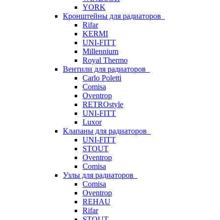
YORK
Кронштейны для радиаторов
Rifar
KERMI
UNI-FITT
Millennium
Royal Thermo
Вентили для радиаторов
Carlo Poletti
Comisa
Oventrop
RETROstyle
UNI-FITT
Luxor
Клапаны для радиаторов
UNI-FITT
STOUT
Oventrop
Comisa
Узлы для радиаторов
Comisa
Oventrop
REHAU
Rifar
STOUT