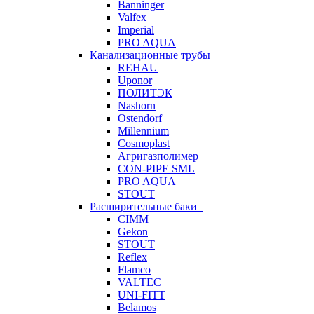
Banninger
Valfex
Imperial
PRO AQUA
Канализационные трубы
REHAU
Uponor
ПОЛИТЭК
Nashorn
Ostendorf
Millennium
Cosmoplast
Агригазполимер
CON-PIPE SML
PRO AQUA
STOUT
Расширительные баки
CIMM
Gekon
STOUT
Reflex
Flamco
VALTEC
UNI-FITT
Belamos