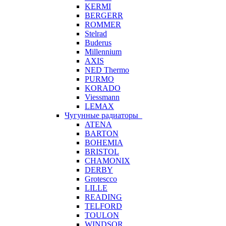
KERMI
BERGERR
ROMMER
Stelrad
Buderus
Millennium
AXIS
NED Thermo
PURMO
KORADO
Viessmann
LEMAX
Чугунные радиаторы
ATENA
BARTON
BOHEMIA
BRISTOL
CHAMONIX
DERBY
Grotescco
LILLE
READING
TELFORD
TOULON
WINDSOR