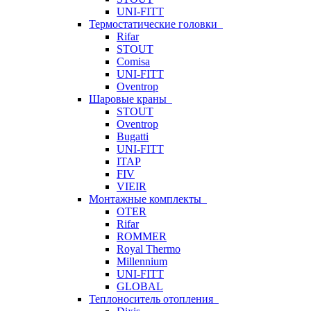
UNI-FITT
Термостатические головки
Rifar
STOUT
Comisa
UNI-FITT
Oventrop
Шаровые краны
STOUT
Oventrop
Bugatti
UNI-FITT
ITAP
FIV
VIEIR
Монтажные комплекты
OTER
Rifar
ROMMER
Royal Thermo
Millennium
UNI-FITT
GLOBAL
Теплоноситель отопления