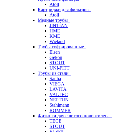
Atoll
Картриджи для фильтров
Atoll
Медные трубы
JINTIAN
HME
KME
Wieland
Трубы гофрированные
Elsen
Gekon
STOUT
UNI-FITT
Трубы из стали
Sanha
VIEGA
LAVITA
VALTEC
NEPTUN
Stahlmann
ROMMER
Фитинги для сшитого полиэтилена
TECE
STOUT
ELSEN