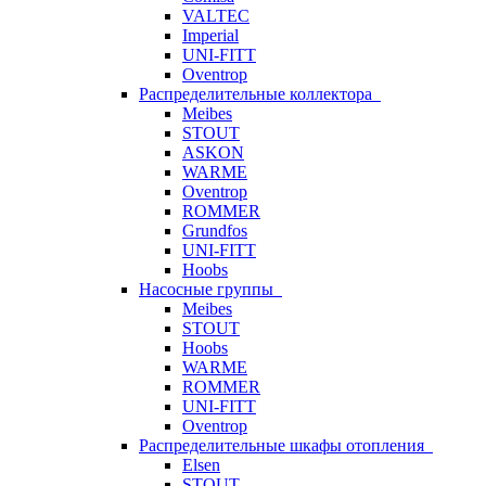
VALTEC
Imperial
UNI-FITT
Oventrop
Распределительные коллектора
Meibes
STOUT
ASKON
WARME
Oventrop
ROMMER
Grundfos
UNI-FITT
Hoobs
Насосные группы
Meibes
STOUT
Hoobs
WARME
ROMMER
UNI-FITT
Oventrop
Распределительные шкафы отопления
Elsen
STOUT