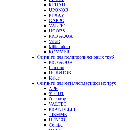
REHAU
UPONOR
РЕХАУ
GAPPO
VALTEC
HOOBS
PRO AQUA
ViEiR
Millennium
ROMMER
Фитинги для полипропиленовых труб
PRO AQUA
Lammin
ПОЛИТЭК
Kalde
Фитинги для металлопластиковых труб
APE
STOUT
Oventrop
VALTEC
PRANDELLI
TIEMME
HENCO
Comisa