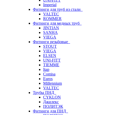
UNI-FITT
Imperial
Фитинги для труб из стали
VALTEC
ROMMER
Фитинги для медных труб
JINTIAN
SANHA
VIEGA
Фитинги резьбовые
STOUT
VIEGA
ELSEN
UNI-FITT
TIEMME
Itap
Comisa
Euros
Millennium
VALTEC
Трубы ПНД
CYKLON
Джилекс
ПОЛИТЭК
Фитинги для ПНД