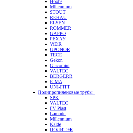
Hoobs
Millennium
STOUT
REHAU
ELSEN
ROMMER
GAPPO
РЕХАУ
ViEiR
UPONOR
TECE
Gekon
Giacomini
VALTEC
BERGERR
ICMA
UNI-FITT
Полипропиленовые трубы
SPK
VALTEC
FV-Plast
Lammin
Millennium
Kalde
ПОЛИТЭК