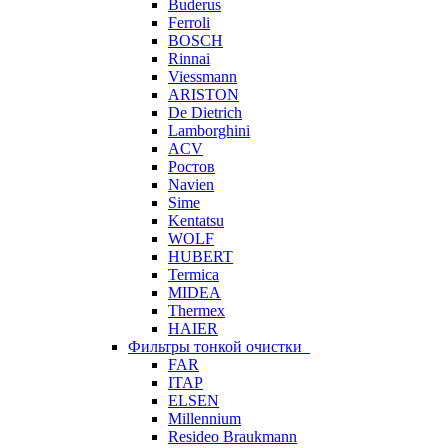
Buderus
Ferroli
BOSCH
Rinnai
Viessmann
ARISTON
De Dietrich
Lamborghini
ACV
Ростов
Navien
Sime
Kentatsu
WOLF
HUBERT
Termica
MIDEA
Thermex
HAIER
Фильтры тонкой очистки
FAR
ITAP
ELSEN
Millennium
Resideo Braukmann