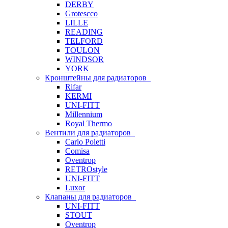
DERBY
Grotescco
LILLE
READING
TELFORD
TOULON
WINDSOR
YORK
Кронштейны для радиаторов
Rifar
KERMI
UNI-FITT
Millennium
Royal Thermo
Вентили для радиаторов
Carlo Poletti
Comisa
Oventrop
RETROstyle
UNI-FITT
Luxor
Клапаны для радиаторов
UNI-FITT
STOUT
Oventrop