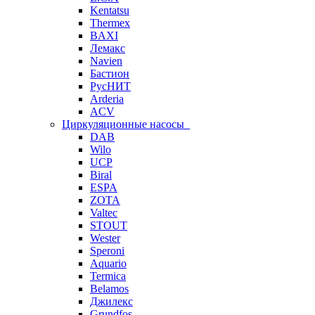
Kentatsu
Thermex
BAXI
Лемакс
Navien
Бастион
РусНИТ
Arderia
ACV
Циркуляционные насосы
DAB
Wilo
UCP
Biral
ESPA
ZOTA
Valtec
STOUT
Wester
Speroni
Aquario
Termica
Belamos
Джилекс
Grundfos