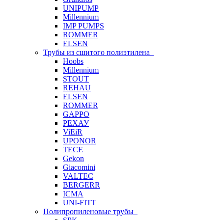
UNIPUMP
Millennium
IMP PUMPS
ROMMER
ELSEN
Трубы из сшитого полиэтилена
Hoobs
Millennium
STOUT
REHAU
ELSEN
ROMMER
GAPPO
РЕХАУ
ViEiR
UPONOR
TECE
Gekon
Giacomini
VALTEC
BERGERR
ICMA
UNI-FITT
Полипропиленовые трубы