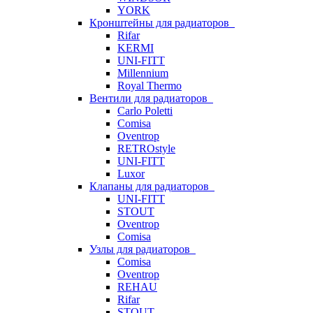
YORK
Кронштейны для радиаторов
Rifar
KERMI
UNI-FITT
Millennium
Royal Thermo
Вентили для радиаторов
Carlo Poletti
Comisa
Oventrop
RETROstyle
UNI-FITT
Luxor
Клапаны для радиаторов
UNI-FITT
STOUT
Oventrop
Comisa
Узлы для радиаторов
Comisa
Oventrop
REHAU
Rifar
STOUT