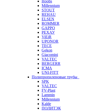
Hoobs
Millennium
STOUT
REHAU
ELSEN
ROMMER
GAPPO
РЕХАУ
ViEiR
UPONOR
TECE
Gekon
Giacomini
VALTEC
BERGERR
ICMA
UNI-FITT
Полипропиленовые трубы
SPK
VALTEC
FV-Plast
Lammin
Millennium
Kalde
ПОЛИТЭК