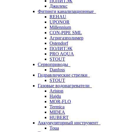
ПОЛИТЭК
Джилекс
Фитинги канализационные
REHAU
UPONOR
Millennium
CON-PIPE SML
Агригазполимер
Ostendorf
ПОЛИТЭК
PRO AQUA
STOUT
Сервоприводы
Danfoss
Гидравлические стрелки
STOUT
Газовые водонагреватели
Ariston
Hajdu
MOR-FLO
Termica
MIDEA
HUBERT
Аккумуляторный инструмент
Toua