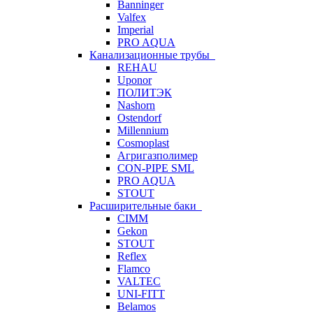
Banninger
Valfex
Imperial
PRO AQUA
Канализационные трубы
REHAU
Uponor
ПОЛИТЭК
Nashorn
Ostendorf
Millennium
Cosmoplast
Агригазполимер
CON-PIPE SML
PRO AQUA
STOUT
Расширительные баки
CIMM
Gekon
STOUT
Reflex
Flamco
VALTEC
UNI-FITT
Belamos