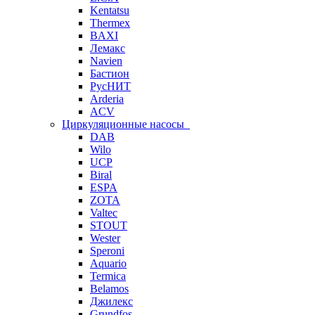
Kentatsu
Thermex
BAXI
Лемакс
Navien
Бастион
РусНИТ
Arderia
ACV
Циркуляционные насосы
DAB
Wilo
UCP
Biral
ESPA
ZOTA
Valtec
STOUT
Wester
Speroni
Aquario
Termica
Belamos
Джилекс
Grundfos