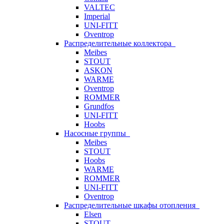
VALTEC
Imperial
UNI-FITT
Oventrop
Распределительные коллектора
Meibes
STOUT
ASKON
WARME
Oventrop
ROMMER
Grundfos
UNI-FITT
Hoobs
Насосные группы
Meibes
STOUT
Hoobs
WARME
ROMMER
UNI-FITT
Oventrop
Распределительные шкафы отопления
Elsen
STOUT