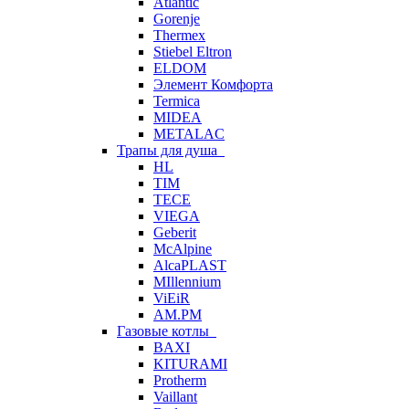
Atlantic
Gorenje
Thermex
Stiebel Eltron
ELDOM
Элемент Комфорта
Termica
MIDEA
METALAC
Трапы для душа
HL
TIM
TECE
VIEGA
Geberit
McAlpine
AlcaPLAST
MIllennium
ViEiR
AM.PM
Газовые котлы
BAXI
KITURAMI
Protherm
Vaillant