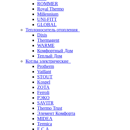
ROMMER
Royal Thermo
Millennium
UNI-FITT
GLOBAL
Теплоноситель отопления
Dixis
Thermagent
WARME
Комфортный Дом
Теплый Дом
Котлы электрические
Protherm
Vaillant
STOUT
Kospel
ZOTA
Ferroli
РЭКО
SAVITR
Thermo Trust
Элемент Комфорта
MIDEA
Termica
E.C.A