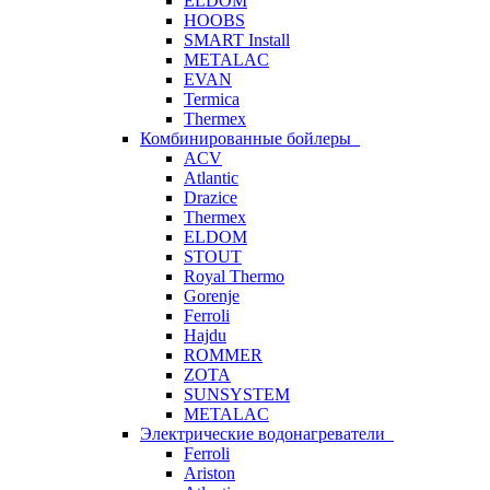
ELDOM
HOOBS
SMART Install
METALAC
EVAN
Termica
Thermex
Комбинированные бойлеры
ACV
Atlantic
Drazice
Thermex
ELDOM
STOUT
Royal Thermo
Gorenje
Ferroli
Hajdu
ROMMER
ZOTA
SUNSYSTEM
METALAC
Электрические водонагреватели
Ferroli
Ariston