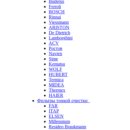
Buderus
Ferroli
BOSCH
Rinnai
Viessmann
ARISTON
De Dietrich
Lamborghini
ACV
Ростов
Navien
Sime
Kentatsu
WOLF
HUBERT
Termica
MIDEA
Thermex
HAIER
Фильтры тонкой очистки
FAR
ITAP
ELSEN
Millennium
Resideo Braukmann