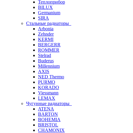
Теплоприбор
BILUX
Germanium
SIRA
Стальные радиаторы
Arbonia
Zehnder
KERMI
BERGERR
ROMMER
Stelrad
Buderus
Millennium
AXIS
NED Thermo
PURMO
KORADO
Viessmann
LEMAX
Чугунные радиаторы
ATENA
BARTON
BOHEMIA
BRISTOL
CHAMONIX