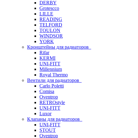
DERBY
Grotescco
LILLE
READING
TELFORD
TOULON
WINDSOR
YORK
Кронштейны для радиаторов
Rifar
KERMI
UNI-FITT
Millennium
Royal Thermo
Вентили для радиаторов
Carlo Poletti
Comisa
Oventrop
RETROstyle
UNI-FITT
Luxor
Клапаны для радиаторов
UNI-FITT
STOUT
Oventrop