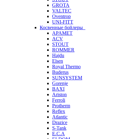
GROTA
VALTEC
Oventrop
UNI-FITT
Косвенные бойлеры
APAMET
ACV
STOUT
ROMMER
Hajdu
Elsen
Royal Thermo
Buderus
SUNSYSTEM
Gorenje
BAXI
Ariston
Ferroli
Protherm
Reflex
Atlantic
Drazice
S-Tank
E.C.A