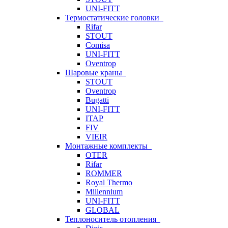
UNI-FITT
Термостатические головки
Rifar
STOUT
Comisa
UNI-FITT
Oventrop
Шаровые краны
STOUT
Oventrop
Bugatti
UNI-FITT
ITAP
FIV
VIEIR
Монтажные комплекты
OTER
Rifar
ROMMER
Royal Thermo
Millennium
UNI-FITT
GLOBAL
Теплоноситель отопления