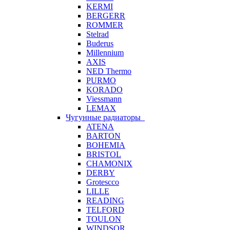
KERMI
BERGERR
ROMMER
Stelrad
Buderus
Millennium
AXIS
NED Thermo
PURMO
KORADO
Viessmann
LEMAX
Чугунные радиаторы
ATENA
BARTON
BOHEMIA
BRISTOL
CHAMONIX
DERBY
Grotescco
LILLE
READING
TELFORD
TOULON
WINDSOR