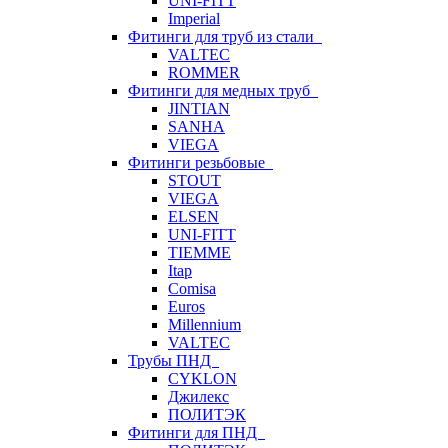
UNI-FITT
Imperial
Фитинги для труб из стали
VALTEC
ROMMER
Фитинги для медных труб
JINTIAN
SANHA
VIEGA
Фитинги резьбовые
STOUT
VIEGA
ELSEN
UNI-FITT
TIEMME
Itap
Comisa
Euros
Millennium
VALTEC
Трубы ПНД
CYKLON
Джилекс
ПОЛИТЭК
Фитинги для ПНД