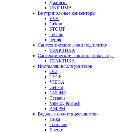
Джилекс
UNIPUMP
Внутрипольные конвекторы
EVA
Gekon
STOUT
Techno
itermic
Сантехнические люки под плитку
ПРАКТИКА
Сантехнические люки под покраску
ПРАКТИКА
Инсталляции для унитазов
OLI
TECE
VIEGA
Geberit
GROHE
Cersanit
Villeroy & Boch
AM.PM
Водяные полотенцесушители
Ника
Terminus
Energy