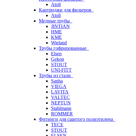
Atoll
Картриджи для фильтров
Atoll
Медные трубы
JINTIAN
HME
KME
Wieland
Трубы гофрированные
Elsen
Gekon
STOUT
UNI-FITT
Трубы из стали
Sanha
VIEGA
LAVITA
VALTEC
NEPTUN
Stahlmann
ROMMER
Фитинги для сшитого полиэтилена
TECE
STOUT
ELSEN