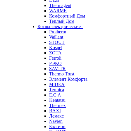
Dixis
Thermagent
WARME
Комфортный Дом
Теплый Дом
Котлы электрические
Protherm
Vaillant
STOUT
Kospel
ZOTA
Ferroli
РЭКО
SAVITR
Thermo Trust
Элемент Комфорта
MIDEA
Termica
E.C.A
Kentatsu
Thermex
BAXI
Лемакс
Navien
Бастион