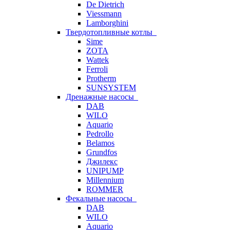
De Dietrich
Viessmann
Lamborghini
Твердотопливные котлы
Sime
ZOTA
Wattek
Ferroli
Protherm
SUNSYSTEM
Дренажные насосы
DAB
WILO
Aquario
Pedrollo
Belamos
Grundfos
Джилекс
UNIPUMP
Millennium
ROMMER
Фекальные насосы
DAB
WILO
Aquario