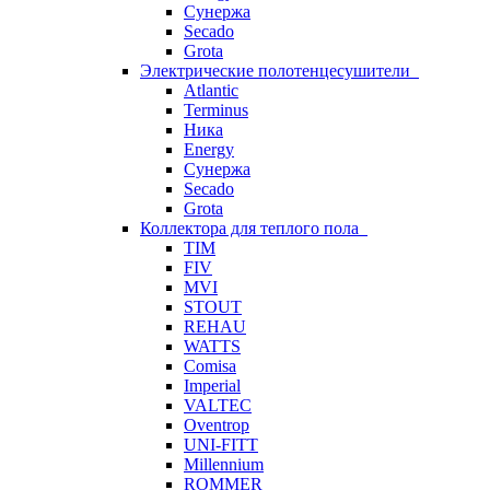
Сунержа
Secado
Grota
Электрические полотенцесушители
Atlantic
Terminus
Ника
Energy
Сунержа
Secado
Grota
Коллектора для теплого пола
TIM
FIV
MVI
STOUT
REHAU
WATTS
Comisa
Imperial
VALTEC
Oventrop
UNI-FITT
Millennium
ROMMER