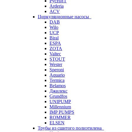
РусНИТ
Arderia
ACV
Циркуляционные насосы
DAB
Wilo
UCP
Biral
ESPA
ZOTA
Valtec
STOUT
Wester
Speroni
Aquario
Termica
Belamos
Джилекс
Grundfos
UNIPUMP
Millennium
IMP PUMPS
ROMMER
ELSEN
Трубы из сшитого полиэтилена