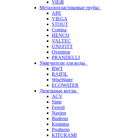
ViEiR
Металлопластиковые трубы
APE
VIEGA
STOUT
Comisa
HENCO
VALTEC
UNI-FITT
Oventrop
PRANDELLI
Умягчители для воды
BWT
RAIFIL
WiseWater
ECOWATER
Дизельные котлы
ACV
Sime
Ferroli
Navien
Buderus
Kentatsu
Protherm
KITURAMI