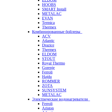
ELDOM
HOOBS
SMART Install
METALAC
EVAN
Termica
Thermex
Комбинированные бойлеры
ACV
Atlantic
Drazice
Thermex
ELDOM
STOUT
Royal Thermo
Gorenje
Ferroli
Hajdu
ROMMER
ZOTA
SUNSYSTEM
METALAC
Электрические водонагреватели
Ferroli
Ariston