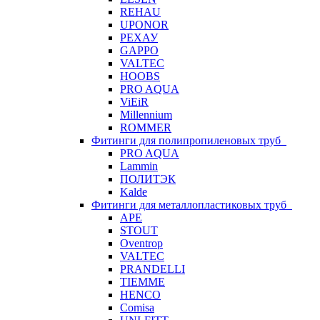
REHAU
UPONOR
РЕХАУ
GAPPO
VALTEC
HOOBS
PRO AQUA
ViEiR
Millennium
ROMMER
Фитинги для полипропиленовых труб
PRO AQUA
Lammin
ПОЛИТЭК
Kalde
Фитинги для металлопластиковых труб
APE
STOUT
Oventrop
VALTEC
PRANDELLI
TIEMME
HENCO
Comisa