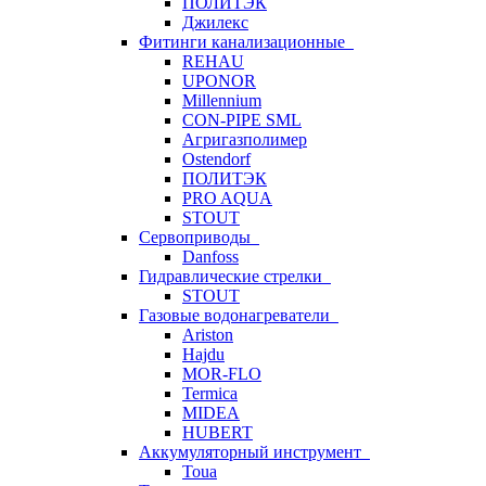
ПОЛИТЭК
Джилекс
Фитинги канализационные
REHAU
UPONOR
Millennium
CON-PIPE SML
Агригазполимер
Ostendorf
ПОЛИТЭК
PRO AQUA
STOUT
Сервоприводы
Danfoss
Гидравлические стрелки
STOUT
Газовые водонагреватели
Ariston
Hajdu
MOR-FLO
Termica
MIDEA
HUBERT
Аккумуляторный инструмент
Toua