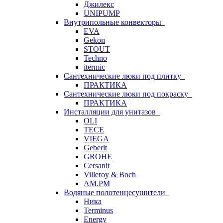
Джилекс
UNIPUMP
Внутрипольные конвекторы
EVA
Gekon
STOUT
Techno
itermic
Сантехнические люки под плитку
ПРАКТИКА
Сантехнические люки под покраску
ПРАКТИКА
Инсталляции для унитазов
OLI
TECE
VIEGA
Geberit
GROHE
Cersanit
Villeroy & Boch
AM.PM
Водяные полотенцесушители
Ника
Terminus
Energy