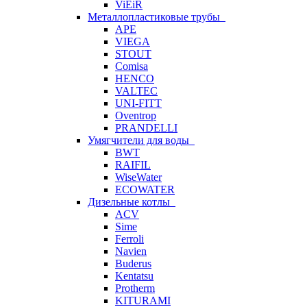
ViEiR
Металлопластиковые трубы
APE
VIEGA
STOUT
Comisa
HENCO
VALTEC
UNI-FITT
Oventrop
PRANDELLI
Умягчители для воды
BWT
RAIFIL
WiseWater
ECOWATER
Дизельные котлы
ACV
Sime
Ferroli
Navien
Buderus
Kentatsu
Protherm
KITURAMI