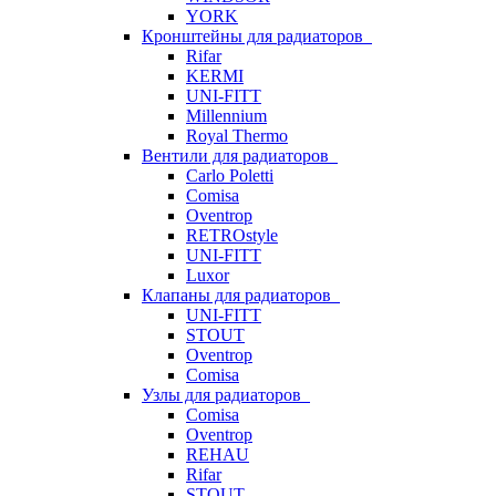
YORK
Кронштейны для радиаторов
Rifar
KERMI
UNI-FITT
Millennium
Royal Thermo
Вентили для радиаторов
Carlo Poletti
Comisa
Oventrop
RETROstyle
UNI-FITT
Luxor
Клапаны для радиаторов
UNI-FITT
STOUT
Oventrop
Comisa
Узлы для радиаторов
Comisa
Oventrop
REHAU
Rifar
STOUT