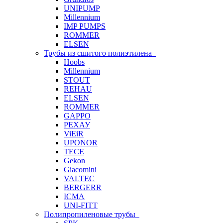
UNIPUMP
Millennium
IMP PUMPS
ROMMER
ELSEN
Трубы из сшитого полиэтилена
Hoobs
Millennium
STOUT
REHAU
ELSEN
ROMMER
GAPPO
РЕХАУ
ViEiR
UPONOR
TECE
Gekon
Giacomini
VALTEC
BERGERR
ICMA
UNI-FITT
Полипропиленовые трубы