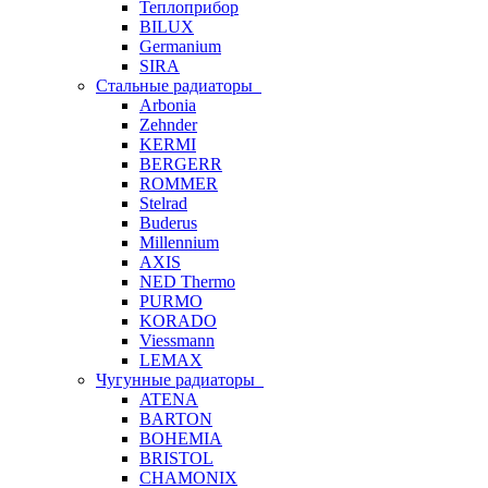
Теплоприбор
BILUX
Germanium
SIRA
Стальные радиаторы
Arbonia
Zehnder
KERMI
BERGERR
ROMMER
Stelrad
Buderus
Millennium
AXIS
NED Thermo
PURMO
KORADO
Viessmann
LEMAX
Чугунные радиаторы
ATENA
BARTON
BOHEMIA
BRISTOL
CHAMONIX