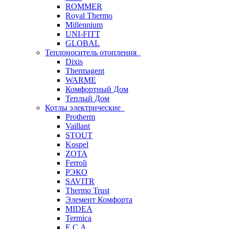
ROMMER
Royal Thermo
Millennium
UNI-FITT
GLOBAL
Теплоноситель отопления
Dixis
Thermagent
WARME
Комфортный Дом
Теплый Дом
Котлы электрические
Protherm
Vaillant
STOUT
Kospel
ZOTA
Ferroli
РЭКО
SAVITR
Thermo Trust
Элемент Комфорта
MIDEA
Termica
E.C.A