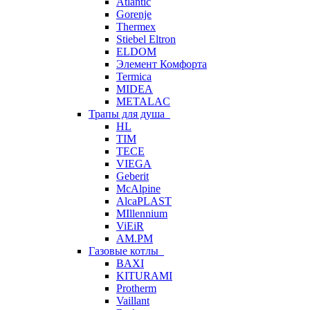
Atlantic
Gorenje
Thermex
Stiebel Eltron
ELDOM
Элемент Комфорта
Termica
MIDEA
METALAC
Трапы для душа
HL
TIM
TECE
VIEGA
Geberit
McAlpine
AlcaPLAST
MIllennium
ViEiR
AM.PM
Газовые котлы
BAXI
KITURAMI
Protherm
Vaillant