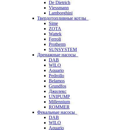
De Dietrich
Viessmann
Lamborghini
Твердотопливные котлы
Sime
ZOTA
Wattek
Ferroli
Protherm
SUNSYSTEM
Дренажные насосы
DAB
WILO
Aquario
Pedrollo
Belamos
Grundfos
Джилекс
UNIPUMP
Millennium
ROMMER
Фекальные насосы
DAB
WILO
Aquario