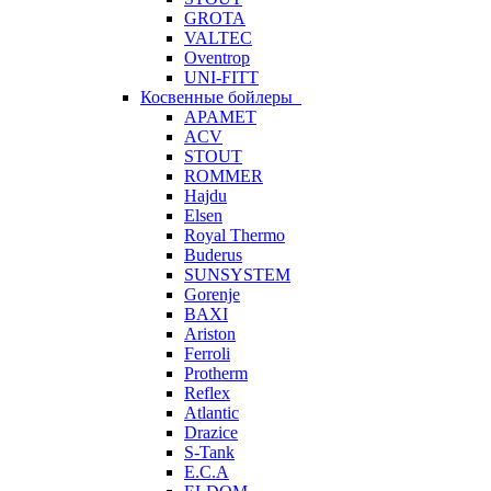
GROTA
VALTEC
Oventrop
UNI-FITT
Косвенные бойлеры
APAMET
ACV
STOUT
ROMMER
Hajdu
Elsen
Royal Thermo
Buderus
SUNSYSTEM
Gorenje
BAXI
Ariston
Ferroli
Protherm
Reflex
Atlantic
Drazice
S-Tank
E.C.A