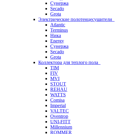
Сунержа
Secado
Grota
Электрические полотенцесушители
Atlantic
Terminus
Ника
Energy
Сунержа
Secado
Grota
Коллектора для теплого пола
TIM
FIV
MVI
STOUT
REHAU
WATTS
Comisa
Imperial
VALTEC
Oventrop
UNI-FITT
Millennium
ROMMER