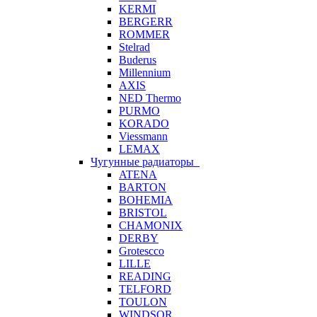
KERMI
BERGERR
ROMMER
Stelrad
Buderus
Millennium
AXIS
NED Thermo
PURMO
KORADO
Viessmann
LEMAX
Чугунные радиаторы
ATENA
BARTON
BOHEMIA
BRISTOL
CHAMONIX
DERBY
Grotescco
LILLE
READING
TELFORD
TOULON
WINDSOR