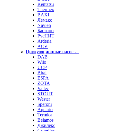
Kentatsu
Thermex
BAXI
Лемакс
Navien
Бастион
РусНИТ
Arderia
ACV
Циркуляционные насосы
DAB
Wilo
UCP
Biral
ESPA
ZOTA
Valtec
STOUT
Wester
Speroni
Aquario
Termica
Belamos
Джилекс
Grundfos