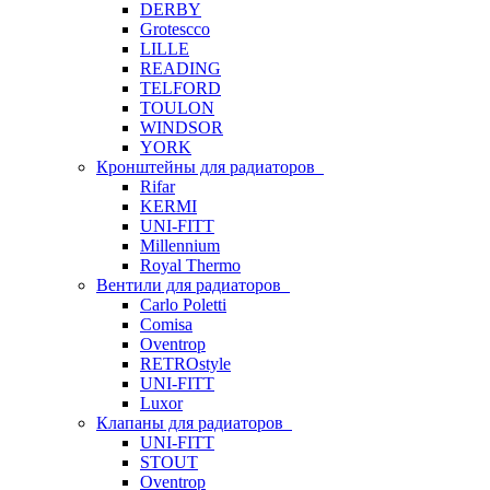
DERBY
Grotescco
LILLE
READING
TELFORD
TOULON
WINDSOR
YORK
Кронштейны для радиаторов
Rifar
KERMI
UNI-FITT
Millennium
Royal Thermo
Вентили для радиаторов
Carlo Poletti
Comisa
Oventrop
RETROstyle
UNI-FITT
Luxor
Клапаны для радиаторов
UNI-FITT
STOUT
Oventrop