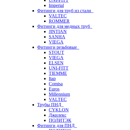
UNI-FITT
Imperial
Фитинги для труб из стали
VALTEC
ROMMER
Фитинги для медных труб
JINTIAN
SANHA
VIEGA
Фитинги резьбовые
STOUT
VIEGA
ELSEN
UNI-FITT
TIEMME
Itap
Comisa
Euros
Millennium
VALTEC
Трубы ПНД
CYKLON
Джилекс
ПОЛИТЭК
Фитинги для ПНД