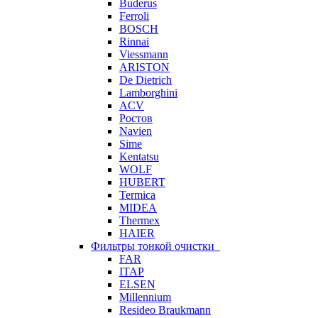
Buderus
Ferroli
BOSCH
Rinnai
Viessmann
ARISTON
De Dietrich
Lamborghini
ACV
Ростов
Navien
Sime
Kentatsu
WOLF
HUBERT
Termica
MIDEA
Thermex
HAIER
Фильтры тонкой очистки
FAR
ITAP
ELSEN
Millennium
Resideo Braukmann