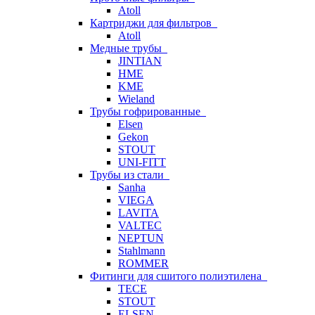
Atoll
Картриджи для фильтров
Atoll
Медные трубы
JINTIAN
HME
KME
Wieland
Трубы гофрированные
Elsen
Gekon
STOUT
UNI-FITT
Трубы из стали
Sanha
VIEGA
LAVITA
VALTEC
NEPTUN
Stahlmann
ROMMER
Фитинги для сшитого полиэтилена
TECE
STOUT
ELSEN