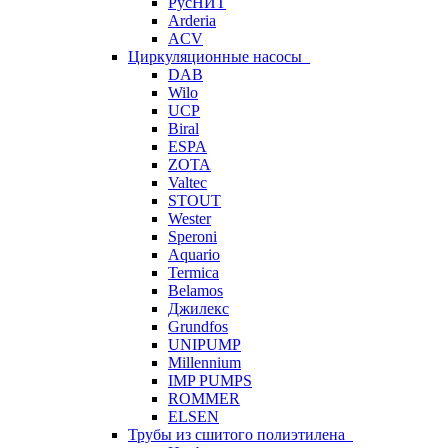
РусНИТ
Arderia
ACV
Циркуляционные насосы
DAB
Wilo
UCP
Biral
ESPA
ZOTA
Valtec
STOUT
Wester
Speroni
Aquario
Termica
Belamos
Джилекс
Grundfos
UNIPUMP
Millennium
IMP PUMPS
ROMMER
ELSEN
Трубы из сшитого полиэтилена