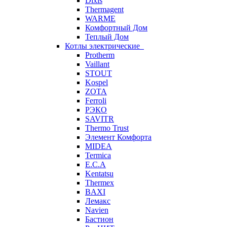
Dixis
Thermagent
WARME
Комфортный Дом
Теплый Дом
Котлы электрические
Protherm
Vaillant
STOUT
Kospel
ZOTA
Ferroli
РЭКО
SAVITR
Thermo Trust
Элемент Комфорта
MIDEA
Termica
E.C.A
Kentatsu
Thermex
BAXI
Лемакс
Navien
Бастион