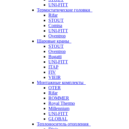
UNI-FITT
Термостатические головки
Rifar
STOUT
Comisa
UNI-FITT
Oventrop
Шаровые краны
STOUT
Oventrop
Bugatti
UNI-FITT
ITAP
FIV
VIEIR
Монтажные комплекты
OTER
Rifar
ROMMER
Royal Thermo
Millennium
UNI-FITT
GLOBAL
Теплоноситель отопления