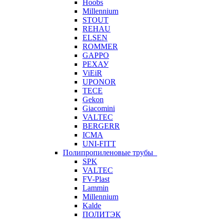
Hoobs
Millennium
STOUT
REHAU
ELSEN
ROMMER
GAPPO
РЕХАУ
ViEiR
UPONOR
TECE
Gekon
Giacomini
VALTEC
BERGERR
ICMA
UNI-FITT
Полипропиленовые трубы
SPK
VALTEC
FV-Plast
Lammin
Millennium
Kalde
ПОЛИТЭК