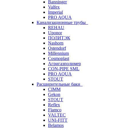
Banninger
Valfex
Imperial
PRO AQUA
Канализационные трубы
REHAU
Uponor
ПОЛИТЭК
Nashorn
Ostendorf
Millennium
Cosmoplast
Агригазполимер
CON-PIPE SML
PRO AQUA
STOUT
Расширительные баки
CIMM
Gekon
STOUT
Reflex
Flamco
VALTEC
UNI-FITT
Belamos