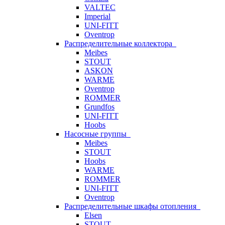
VALTEC
Imperial
UNI-FITT
Oventrop
Распределительные коллектора
Meibes
STOUT
ASKON
WARME
Oventrop
ROMMER
Grundfos
UNI-FITT
Hoobs
Насосные группы
Meibes
STOUT
Hoobs
WARME
ROMMER
UNI-FITT
Oventrop
Распределительные шкафы отопления
Elsen
STOUT