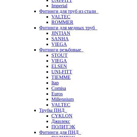
UNI-FITT
Imperial
Фитинги для труб из стали
VALTEC
ROMMER
Фитинги для медных труб
JINTIAN
SANHA
VIEGA
Фитинги резьбовые
STOUT
VIEGA
ELSEN
UNI-FITT
TIEMME
Itap
Comisa
Euros
Millennium
VALTEC
Трубы ПНД
CYKLON
Джилекс
ПОЛИТЭК
Фитинги для ПНД