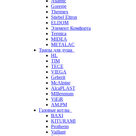
Atlantic
Gorenje
Thermex
Stiebel Eltron
ELDOM
Элемент Комфорта
Termica
MIDEA
METALAC
Трапы для душа
HL
TIM
TECE
VIEGA
Geberit
McAlpine
AlcaPLAST
MIllennium
ViEiR
AM.PM
Газовые котлы
BAXI
KITURAMI
Protherm
Vaillant