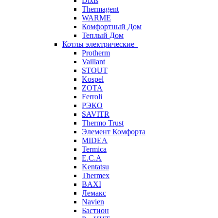
Dixis
Thermagent
WARME
Комфортный Дом
Теплый Дом
Котлы электрические
Protherm
Vaillant
STOUT
Kospel
ZOTA
Ferroli
РЭКО
SAVITR
Thermo Trust
Элемент Комфорта
MIDEA
Termica
E.C.A
Kentatsu
Thermex
BAXI
Лемакс
Navien
Бастион