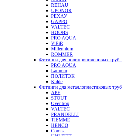
REHAU
UPONOR
РЕХАУ
GAPPO
VALTEC
HOOBS
PRO AQUA
ViEiR
Millennium
ROMMER
Фитинги для полипропиленовых труб
PRO AQUA
Lammin
ПОЛИТЭК
Kalde
Фитинги для металлопластиковых труб
APE
STOUT
Oventrop
VALTEC
PRANDELLI
TIEMME
HENCO
Comisa