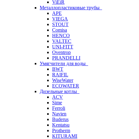
ViEiR
Металлопластиковые трубы
APE
VIEGA
STOUT
Comisa
HENCO
VALTEC
UNI-FITT
Oventrop
PRANDELLI
Умягчители для воды
BWT
RAIFIL
WiseWater
ECOWATER
Дизельные котлы
ACV
Sime
Ferroli
Navien
Buderus
Kentatsu
Protherm
KITURAMI