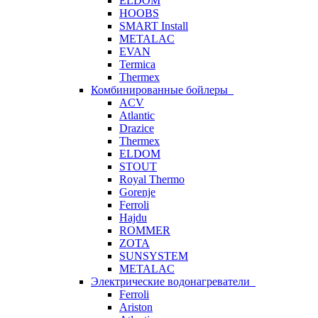
ELDOM
HOOBS
SMART Install
METALAC
EVAN
Termica
Thermex
Комбинированные бойлеры
ACV
Atlantic
Drazice
Thermex
ELDOM
STOUT
Royal Thermo
Gorenje
Ferroli
Hajdu
ROMMER
ZOTA
SUNSYSTEM
METALAC
Электрические водонагреватели
Ferroli
Ariston