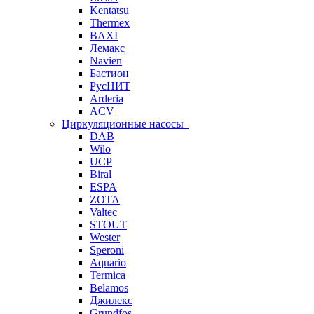
Kentatsu
Thermex
BAXI
Лемакс
Navien
Бастион
РусНИТ
Arderia
ACV
Циркуляционные насосы
DAB
Wilo
UCP
Biral
ESPA
ZOTA
Valtec
STOUT
Wester
Speroni
Aquario
Termica
Belamos
Джилекс
Grundfos