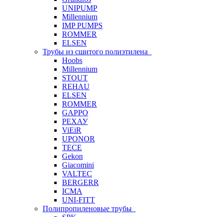
UNIPUMP
Millennium
IMP PUMPS
ROMMER
ELSEN
Трубы из сшитого полиэтилена
Hoobs
Millennium
STOUT
REHAU
ELSEN
ROMMER
GAPPO
РЕХАУ
ViEiR
UPONOR
TECE
Gekon
Giacomini
VALTEC
BERGERR
ICMA
UNI-FITT
Полипропиленовые трубы