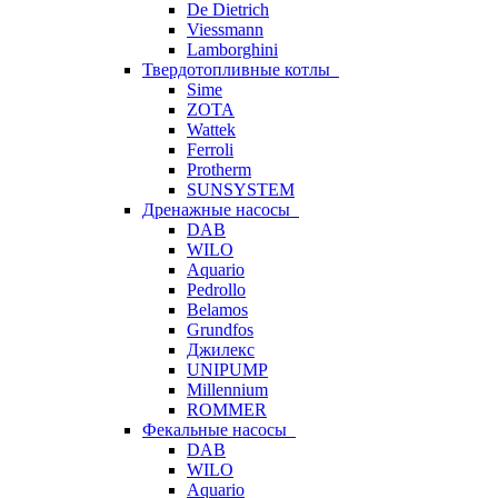
De Dietrich
Viessmann
Lamborghini
Твердотопливные котлы
Sime
ZOTA
Wattek
Ferroli
Protherm
SUNSYSTEM
Дренажные насосы
DAB
WILO
Aquario
Pedrollo
Belamos
Grundfos
Джилекс
UNIPUMP
Millennium
ROMMER
Фекальные насосы
DAB
WILO
Aquario