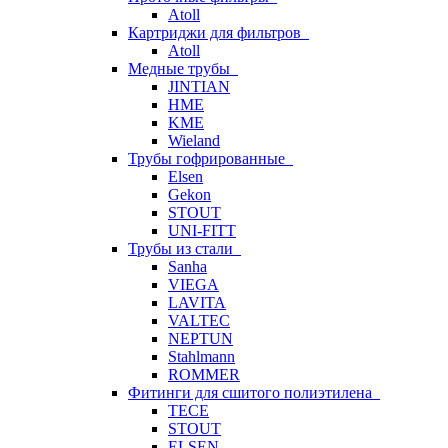
Atoll
Картриджи для фильтров
Atoll
Медные трубы
JINTIAN
HME
KME
Wieland
Трубы гофрированные
Elsen
Gekon
STOUT
UNI-FITT
Трубы из стали
Sanha
VIEGA
LAVITA
VALTEC
NEPTUN
Stahlmann
ROMMER
Фитинги для сшитого полиэтилена
TECE
STOUT
ELSEN