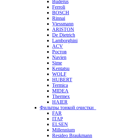
Buderus
Ferroli
BOSCH
Rinnai
Viessmann
ARISTON
De Dietrich
Lamborghini
ACV
Ростов
Navien
Sime
Kentatsu
WOLF
HUBERT
Termica
MIDEA
Thermex
HAIER
Фильтры тонкой очистки
FAR
ITAP
ELSEN
Millennium
Resideo Braukmann