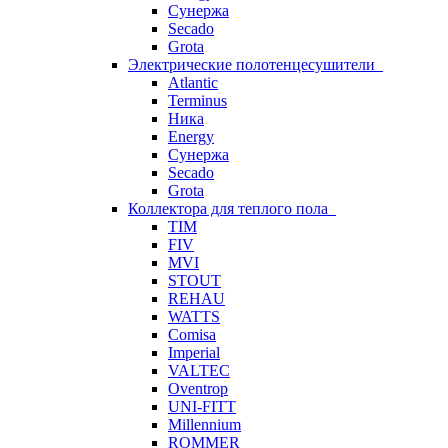
Сунержа
Secado
Grota
Электрические полотенцесушители
Atlantic
Terminus
Ника
Energy
Сунержа
Secado
Grota
Коллектора для теплого пола
TIM
FIV
MVI
STOUT
REHAU
WATTS
Comisa
Imperial
VALTEC
Oventrop
UNI-FITT
Millennium
ROMMER