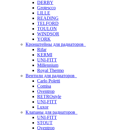
DERBY
Grotescco
LILLE
READING
TELFORD
TOULON
WINDSOR
YORK
Кронштейны для радиаторов
Rifar
KERMI
UNI-FITT
Millennium
Royal Thermo
Вентили для радиаторов
Carlo Poletti
Comisa
Oventrop
RETROstyle
UNI-FITT
Luxor
Клапаны для радиаторов
UNI-FITT
STOUT
Oventrop