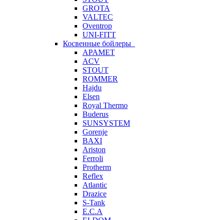
GROTA
VALTEC
Oventrop
UNI-FITT
Косвенные бойлеры
APAMET
ACV
STOUT
ROMMER
Hajdu
Elsen
Royal Thermo
Buderus
SUNSYSTEM
Gorenje
BAXI
Ariston
Ferroli
Protherm
Reflex
Atlantic
Drazice
S-Tank
E.C.A