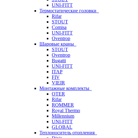
UNI-FITT
Термостатические головки
Rifar
STOUT
Comisa
UNI-FITT
Oventrop
Шаровые краны
STOUT
Oventrop
Bugatti
UNI-FITT
ITAP
FIV
VIEIR
Монтажные комплекты
OTER
Rifar
ROMMER
Royal Thermo
Millennium
UNI-FITT
GLOBAL
Теплоноситель отопления