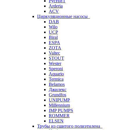
РусНИТ
Arderia
ACV
Циркуляционные насосы
DAB
Wilo
UCP
Biral
ESPA
ZOTA
Valtec
STOUT
Wester
Speroni
Aquario
Termica
Belamos
Джилекс
Grundfos
UNIPUMP
Millennium
IMP PUMPS
ROMMER
ELSEN
Трубы из сшитого полиэтилена