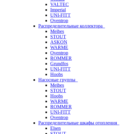
VALTEC
Imperial
UNI-FITT
Oventrop
Распределительные коллектора
Meibes
STOUT
ASKON
WARME
Oventrop
ROMMER
Grundfos
UNI-FITT
Hoobs
Насосные группы
Meibes
STOUT
Hoobs
WARME
ROMMER
UNI-FITT
Oventrop
Распределительные шкафы отопления
Elsen
STOUT