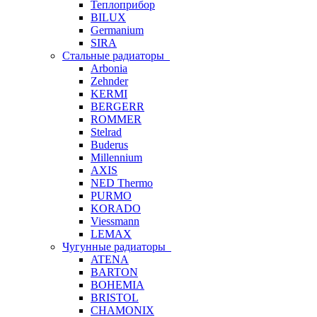
Теплоприбор
BILUX
Germanium
SIRA
Стальные радиаторы
Arbonia
Zehnder
KERMI
BERGERR
ROMMER
Stelrad
Buderus
Millennium
AXIS
NED Thermo
PURMO
KORADO
Viessmann
LEMAX
Чугунные радиаторы
ATENA
BARTON
BOHEMIA
BRISTOL
CHAMONIX