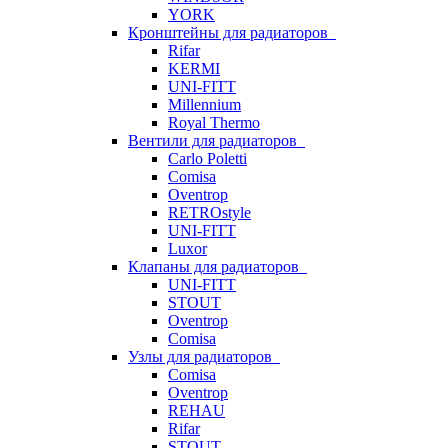
YORK
Кронштейны для радиаторов
Rifar
KERMI
UNI-FITT
Millennium
Royal Thermo
Вентили для радиаторов
Carlo Poletti
Comisa
Oventrop
RETROstyle
UNI-FITT
Luxor
Клапаны для радиаторов
UNI-FITT
STOUT
Oventrop
Comisa
Узлы для радиаторов
Comisa
Oventrop
REHAU
Rifar
STOUT