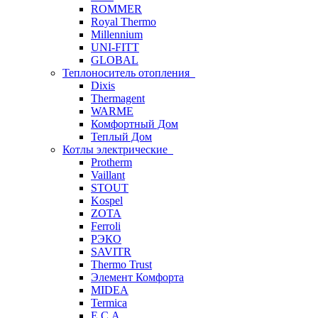
ROMMER
Royal Thermo
Millennium
UNI-FITT
GLOBAL
Теплоноситель отопления
Dixis
Thermagent
WARME
Комфортный Дом
Теплый Дом
Котлы электрические
Protherm
Vaillant
STOUT
Kospel
ZOTA
Ferroli
РЭКО
SAVITR
Thermo Trust
Элемент Комфорта
MIDEA
Termica
E.C.A