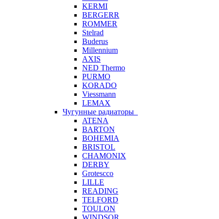
KERMI
BERGERR
ROMMER
Stelrad
Buderus
Millennium
AXIS
NED Thermo
PURMO
KORADO
Viessmann
LEMAX
Чугунные радиаторы
ATENA
BARTON
BOHEMIA
BRISTOL
CHAMONIX
DERBY
Grotescco
LILLE
READING
TELFORD
TOULON
WINDSOR