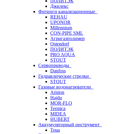
ПОЛИТЭК
Джилекс
Фитинги канализационные
REHAU
UPONOR
Millennium
CON-PIPE SML
Агригазполимер
Ostendorf
ПОЛИТЭК
PRO AQUA
STOUT
Сервоприводы
Danfoss
Гидравлические стрелки
STOUT
Газовые водонагреватели
Ariston
Hajdu
MOR-FLO
Termica
MIDEA
HUBERT
Аккумуляторный инструмент
Toua