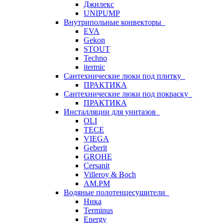
Джилекс
UNIPUMP
Внутрипольные конвекторы
EVA
Gekon
STOUT
Techno
itermic
Сантехнические люки под плитку
ПРАКТИКА
Сантехнические люки под покраску
ПРАКТИКА
Инсталляции для унитазов
OLI
TECE
VIEGA
Geberit
GROHE
Cersanit
Villeroy & Boch
AM.PM
Водяные полотенцесушители
Ника
Terminus
Energy