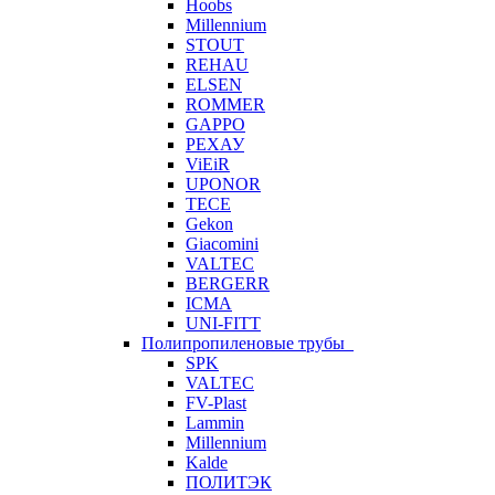
Hoobs
Millennium
STOUT
REHAU
ELSEN
ROMMER
GAPPO
РЕХАУ
ViEiR
UPONOR
TECE
Gekon
Giacomini
VALTEC
BERGERR
ICMA
UNI-FITT
Полипропиленовые трубы
SPK
VALTEC
FV-Plast
Lammin
Millennium
Kalde
ПОЛИТЭК