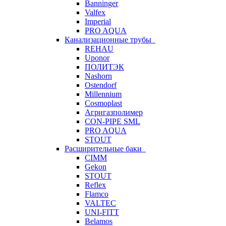
Banninger
Valfex
Imperial
PRO AQUA
Канализационные трубы
REHAU
Uponor
ПОЛИТЭК
Nashorn
Ostendorf
Millennium
Cosmoplast
Агригазполимер
CON-PIPE SML
PRO AQUA
STOUT
Расширительные баки
CIMM
Gekon
STOUT
Reflex
Flamco
VALTEC
UNI-FITT
Belamos