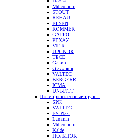
Hoobs
Millennium
STOUT
REHAU
ELSEN
ROMMER
GAPPO
РЕХАУ
ViEiR
UPONOR
TECE
Gekon
Giacomini
VALTEC
BERGERR
ICMA
UNI-FITT
Полипропиленовые трубы
SPK
VALTEC
FV-Plast
Lammin
Millennium
Kalde
ПОЛИТЭК