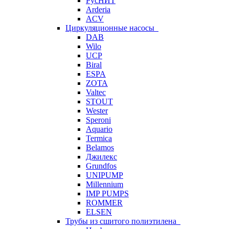
РусНИТ
Arderia
ACV
Циркуляционные насосы
DAB
Wilo
UCP
Biral
ESPA
ZOTA
Valtec
STOUT
Wester
Speroni
Aquario
Termica
Belamos
Джилекс
Grundfos
UNIPUMP
Millennium
IMP PUMPS
ROMMER
ELSEN
Трубы из сшитого полиэтилена