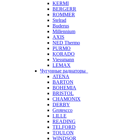
KERMI
BERGERR
ROMMER
Stelrad
Buderus
Millennium
AXIS
NED Thermo
PURMO
KORADO
Viessmann
LEMAX
Чугунные радиаторы
ATENA
BARTON
BOHEMIA
BRISTOL
CHAMONIX
DERBY
Grotescco
LILLE
READING
TELFORD
TOULON
WINDSOR