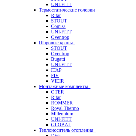
UNI-FITT
Термостатические головки
Rifar
STOUT
Comisa
UNI-FITT
Oventrop
Шаровые краны
STOUT
Oventrop
Bugatti
UNI-FITT
ITAP
FIV
VIEIR
Монтажные комплекты
OTER
Rifar
ROMMER
Royal Thermo
Millennium
UNI-FITT
GLOBAL
Теплоноситель отопления
Dixis