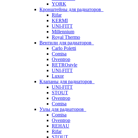
YORK
Кронштейны для радиаторов
Rifar
KERMI
UNI-FITT
Millennium
Royal Thermo
Вентили для радиаторов
Carlo Poletti
Comisa
Oventrop
RETROstyle
UNI-FITT
Luxor
Клапаны для радиаторов
UNI-FITT
STOUT
Oventrop
Comisa
Узлы для радиаторов
Comisa
Oventrop
REHAU
Rifar
STOUT