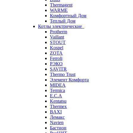
Thermagent
WARME
Комфортный Дом
Теплый Дом
Котлы электрические
Protherm
Vaillant
STOUT
Kospel
ZOTA
Ferroli
РЭКО
SAVITR
Thermo Trust
Элемент Комфорта
MIDEA
Termica
E.C.A
Kentatsu
Thermex
BAXI
Лемакс
Navien
Бастион