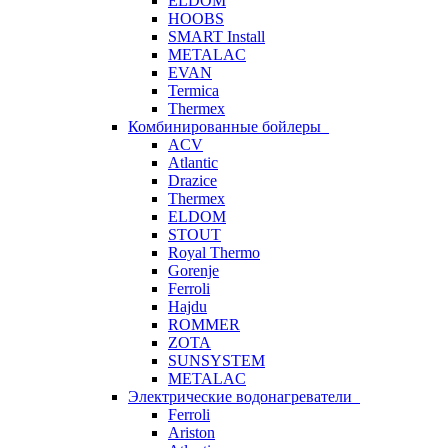
ELDOM
HOOBS
SMART Install
METALAC
EVAN
Termica
Thermex
Комбинированные бойлеры
ACV
Atlantic
Drazice
Thermex
ELDOM
STOUT
Royal Thermo
Gorenje
Ferroli
Hajdu
ROMMER
ZOTA
SUNSYSTEM
METALAC
Электрические водонагреватели
Ferroli
Ariston