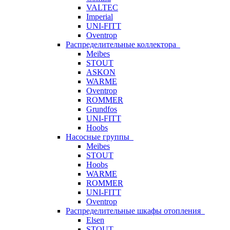
VALTEC
Imperial
UNI-FITT
Oventrop
Распределительные коллектора
Meibes
STOUT
ASKON
WARME
Oventrop
ROMMER
Grundfos
UNI-FITT
Hoobs
Насосные группы
Meibes
STOUT
Hoobs
WARME
ROMMER
UNI-FITT
Oventrop
Распределительные шкафы отопления
Elsen
STOUT