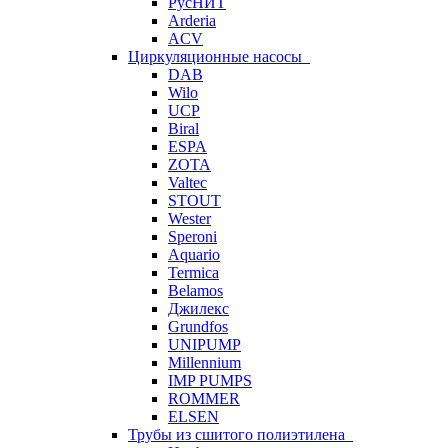
РусНИТ
Arderia
ACV
Циркуляционные насосы
DAB
Wilo
UCP
Biral
ESPA
ZOTA
Valtec
STOUT
Wester
Speroni
Aquario
Termica
Belamos
Джилекс
Grundfos
UNIPUMP
Millennium
IMP PUMPS
ROMMER
ELSEN
Трубы из сшитого полиэтилена