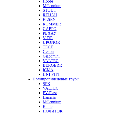
Hoobs
Millennium
STOUT
REHAU
ELSEN
ROMMER
GAPPO
РЕХАУ
ViEiR
UPONOR
TECE
Gekon
Giacomini
VALTEC
BERGERR
ICMA
UNI-FITT
Полипропиленовые трубы
SPK
VALTEC
FV-Plast
Lammin
Millennium
Kalde
ПОЛИТЭК