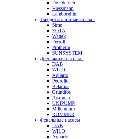
De Dietrich
Viessmann
Lamborghini
Твердотопливные котлы
Sime
ZOTA
Wattek
Ferroli
Protherm
SUNSYSTEM
Дренажные насосы
DAB
WILO
Aquario
Pedrollo
Belamos
Grundfos
Джилекс
UNIPUMP
Millennium
ROMMER
Фекальные насосы
DAB
WILO
Aquario