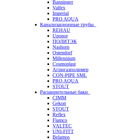
Banninger
Valfex
Imperial
PRO AQUA
Канализационные трубы
REHAU
Uponor
ПОЛИТЭК
Nashorn
Ostendorf
Millennium
Cosmoplast
Агригазполимер
CON-PIPE SML
PRO AQUA
STOUT
Расширительные баки
CIMM
Gekon
STOUT
Reflex
Flamco
VALTEC
UNI-FITT
Belamos