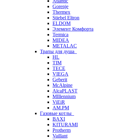
Atlantic
Gorenje
Thermex
Stiebel Eltron
ELDOM
Элемент Комфорта
Termica
MIDEA
METALAC
Трапы для душа
HL
TIM
TECE
VIEGA
Geberit
McAlpine
AlcaPLAST
MIllennium
ViEiR
AM.PM
Газовые котлы
BAXI
KITURAMI
Protherm
Vaillant