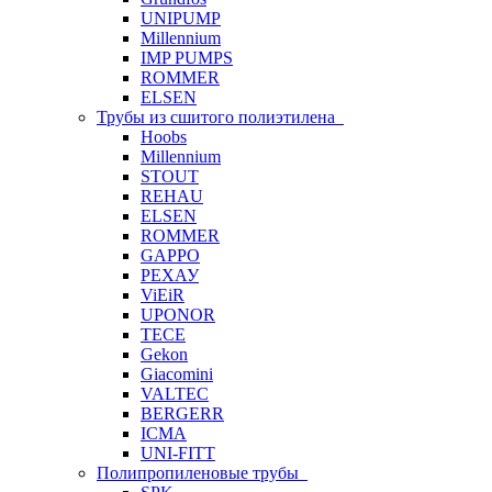
UNIPUMP
Millennium
IMP PUMPS
ROMMER
ELSEN
Трубы из сшитого полиэтилена
Hoobs
Millennium
STOUT
REHAU
ELSEN
ROMMER
GAPPO
РЕХАУ
ViEiR
UPONOR
TECE
Gekon
Giacomini
VALTEC
BERGERR
ICMA
UNI-FITT
Полипропиленовые трубы