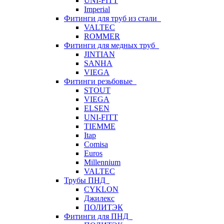
UNI-FITT
Imperial
Фитинги для труб из стали
VALTEC
ROMMER
Фитинги для медных труб
JINTIAN
SANHA
VIEGA
Фитинги резьбовые
STOUT
VIEGA
ELSEN
UNI-FITT
TIEMME
Itap
Comisa
Euros
Millennium
VALTEC
Трубы ПНД
CYKLON
Джилекс
ПОЛИТЭК
Фитинги для ПНД