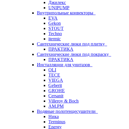
Джилекс
UNIPUMP
Внутрипольные конвекторы
EVA
Gekon
STOUT
Techno
itermic
Сантехнические люки под плитку
ПРАКТИКА
Сантехнические люки под покраску
ПРАКТИКА
Инсталляции для унитазов
OLI
TECE
VIEGA
Geberit
GROHE
Cersanit
Villeroy & Boch
AM.PM
Водяные полотенцесушители
Ника
Terminus
Energy