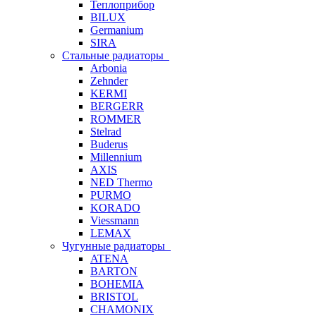
Теплоприбор
BILUX
Germanium
SIRA
Стальные радиаторы
Arbonia
Zehnder
KERMI
BERGERR
ROMMER
Stelrad
Buderus
Millennium
AXIS
NED Thermo
PURMO
KORADO
Viessmann
LEMAX
Чугунные радиаторы
ATENA
BARTON
BOHEMIA
BRISTOL
CHAMONIX