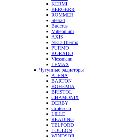
KERMI
BERGERR
ROMMER
Stelrad
Buderus
Millennium
AXIS
NED Thermo
PURMO
KORADO
Viessmann
LEMAX
Чугунные радиаторы
ATENA
BARTON
BOHEMIA
BRISTOL
CHAMONIX
DERBY
Grotescco
LILLE
READING
TELFORD
TOULON
WINDSOR