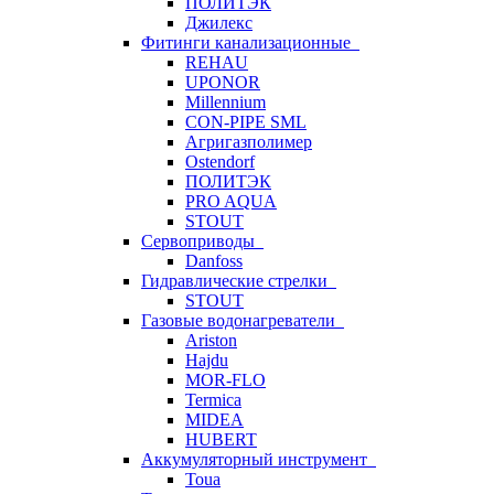
ПОЛИТЭК
Джилекс
Фитинги канализационные
REHAU
UPONOR
Millennium
CON-PIPE SML
Агригазполимер
Ostendorf
ПОЛИТЭК
PRO AQUA
STOUT
Сервоприводы
Danfoss
Гидравлические стрелки
STOUT
Газовые водонагреватели
Ariston
Hajdu
MOR-FLO
Termica
MIDEA
HUBERT
Аккумуляторный инструмент
Toua