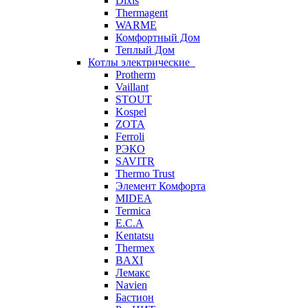
Dixis
Thermagent
WARME
Комфортный Дом
Теплый Дом
Котлы электрические
Protherm
Vaillant
STOUT
Kospel
ZOTA
Ferroli
РЭКО
SAVITR
Thermo Trust
Элемент Комфорта
MIDEA
Termica
E.C.A
Kentatsu
Thermex
BAXI
Лемакс
Navien
Бастион