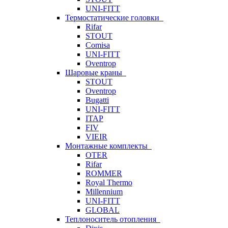
UNI-FITT
Термостатические головки
Rifar
STOUT
Comisa
UNI-FITT
Oventrop
Шаровые краны
STOUT
Oventrop
Bugatti
UNI-FITT
ITAP
FIV
VIEIR
Монтажные комплекты
OTER
Rifar
ROMMER
Royal Thermo
Millennium
UNI-FITT
GLOBAL
Теплоноситель отопления