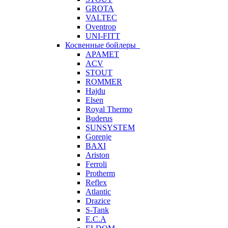
GROTA
VALTEC
Oventrop
UNI-FITT
Косвенные бойлеры
APAMET
ACV
STOUT
ROMMER
Hajdu
Elsen
Royal Thermo
Buderus
SUNSYSTEM
Gorenje
BAXI
Ariston
Ferroli
Protherm
Reflex
Atlantic
Drazice
S-Tank
E.C.A