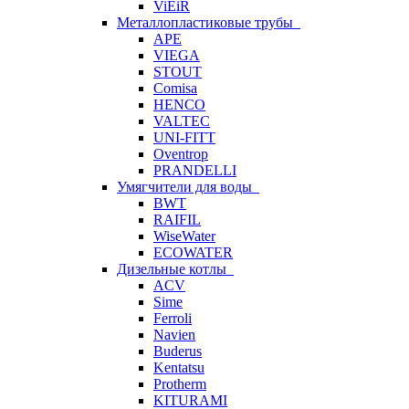
ViEiR
Металлопластиковые трубы
APE
VIEGA
STOUT
Comisa
HENCO
VALTEC
UNI-FITT
Oventrop
PRANDELLI
Умягчители для воды
BWT
RAIFIL
WiseWater
ECOWATER
Дизельные котлы
ACV
Sime
Ferroli
Navien
Buderus
Kentatsu
Protherm
KITURAMI