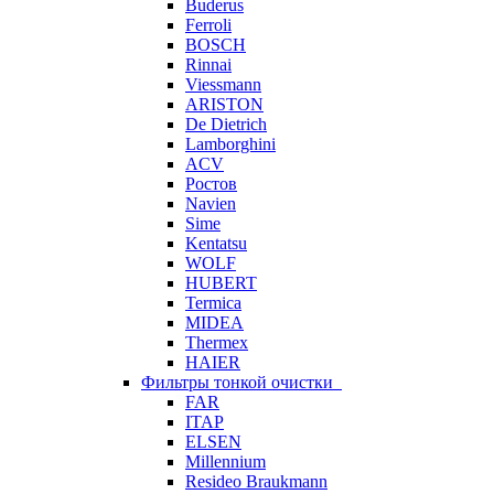
Buderus
Ferroli
BOSCH
Rinnai
Viessmann
ARISTON
De Dietrich
Lamborghini
ACV
Ростов
Navien
Sime
Kentatsu
WOLF
HUBERT
Termica
MIDEA
Thermex
HAIER
Фильтры тонкой очистки
FAR
ITAP
ELSEN
Millennium
Resideo Braukmann