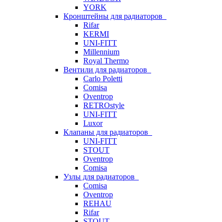
YORK
Кронштейны для радиаторов
Rifar
KERMI
UNI-FITT
Millennium
Royal Thermo
Вентили для радиаторов
Carlo Poletti
Comisa
Oventrop
RETROstyle
UNI-FITT
Luxor
Клапаны для радиаторов
UNI-FITT
STOUT
Oventrop
Comisa
Узлы для радиаторов
Comisa
Oventrop
REHAU
Rifar
STOUT