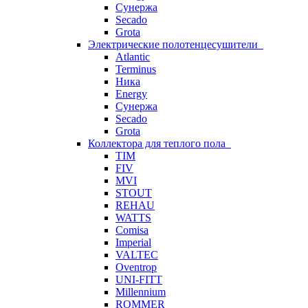
Сунержа
Secado
Grota
Электрические полотенцесушители
Atlantic
Terminus
Ника
Energy
Сунержа
Secado
Grota
Коллектора для теплого пола
TIM
FIV
MVI
STOUT
REHAU
WATTS
Comisa
Imperial
VALTEC
Oventrop
UNI-FITT
Millennium
ROMMER