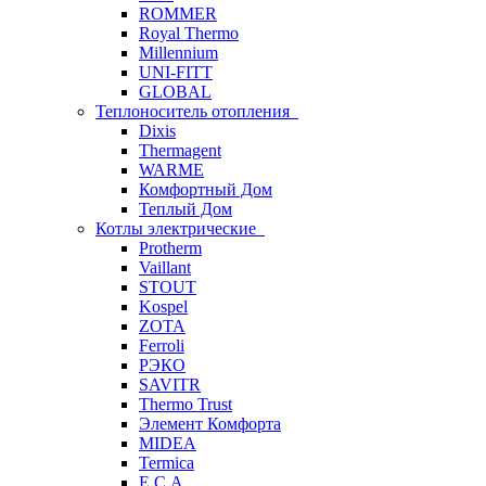
ROMMER
Royal Thermo
Millennium
UNI-FITT
GLOBAL
Теплоноситель отопления
Dixis
Thermagent
WARME
Комфортный Дом
Теплый Дом
Котлы электрические
Protherm
Vaillant
STOUT
Kospel
ZOTA
Ferroli
РЭКО
SAVITR
Thermo Trust
Элемент Комфорта
MIDEA
Termica
E.C.A