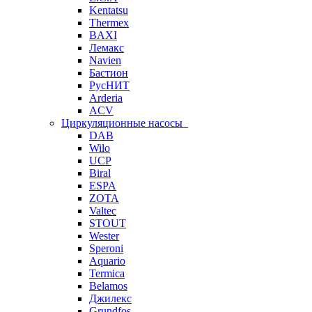
Kentatsu
Thermex
BAXI
Лемакс
Navien
Бастион
РусНИТ
Arderia
ACV
Циркуляционные насосы
DAB
Wilo
UCP
Biral
ESPA
ZOTA
Valtec
STOUT
Wester
Speroni
Aquario
Termica
Belamos
Джилекс
Grundfos