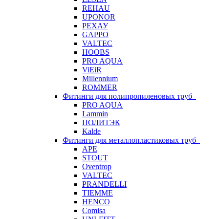
REHAU
UPONOR
РЕХАУ
GAPPO
VALTEC
HOOBS
PRO AQUA
ViEiR
Millennium
ROMMER
Фитинги для полипропиленовых труб
PRO AQUA
Lammin
ПОЛИТЭК
Kalde
Фитинги для металлопластиковых труб
APE
STOUT
Oventrop
VALTEC
PRANDELLI
TIEMME
HENCO
Comisa