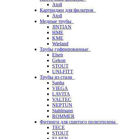
Atoll
Картриджи для фильтров
Atoll
Медные трубы
JINTIAN
HME
KME
Wieland
Трубы гофрированные
Elsen
Gekon
STOUT
UNI-FITT
Трубы из стали
Sanha
VIEGA
LAVITA
VALTEC
NEPTUN
Stahlmann
ROMMER
Фитинги для сшитого полиэтилена
TECE
STOUT
ELSEN