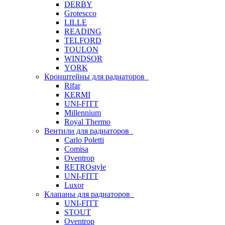
DERBY
Grotescco
LILLE
READING
TELFORD
TOULON
WINDSOR
YORK
Кронштейны для радиаторов
Rifar
KERMI
UNI-FITT
Millennium
Royal Thermo
Вентили для радиаторов
Carlo Poletti
Comisa
Oventrop
RETROstyle
UNI-FITT
Luxor
Клапаны для радиаторов
UNI-FITT
STOUT
Oventrop