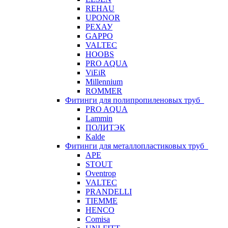
REHAU
UPONOR
РЕХАУ
GAPPO
VALTEC
HOOBS
PRO AQUA
ViEiR
Millennium
ROMMER
Фитинги для полипропиленовых труб
PRO AQUA
Lammin
ПОЛИТЭК
Kalde
Фитинги для металлопластиковых труб
APE
STOUT
Oventrop
VALTEC
PRANDELLI
TIEMME
HENCO
Comisa