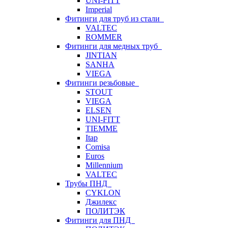
UNI-FITT
Imperial
Фитинги для труб из стали
VALTEC
ROMMER
Фитинги для медных труб
JINTIAN
SANHA
VIEGA
Фитинги резьбовые
STOUT
VIEGA
ELSEN
UNI-FITT
TIEMME
Itap
Comisa
Euros
Millennium
VALTEC
Трубы ПНД
CYKLON
Джилекс
ПОЛИТЭК
Фитинги для ПНД