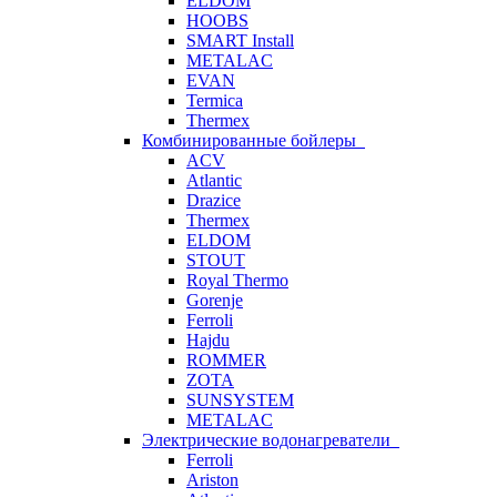
ELDOM
HOOBS
SMART Install
METALAC
EVAN
Termica
Thermex
Комбинированные бойлеры
ACV
Atlantic
Drazice
Thermex
ELDOM
STOUT
Royal Thermo
Gorenje
Ferroli
Hajdu
ROMMER
ZOTA
SUNSYSTEM
METALAC
Электрические водонагреватели
Ferroli
Ariston