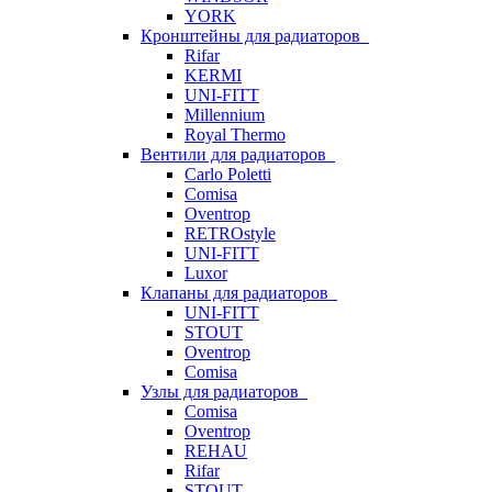
YORK
Кронштейны для радиаторов
Rifar
KERMI
UNI-FITT
Millennium
Royal Thermo
Вентили для радиаторов
Carlo Poletti
Comisa
Oventrop
RETROstyle
UNI-FITT
Luxor
Клапаны для радиаторов
UNI-FITT
STOUT
Oventrop
Comisa
Узлы для радиаторов
Comisa
Oventrop
REHAU
Rifar
STOUT