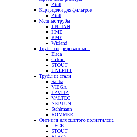
Atoll
Картриджи для фильтров
Atoll
Медные трубы
JINTIAN
HME
KME
Wieland
Трубы гофрированные
Elsen
Gekon
STOUT
UNI-FITT
Трубы из стали
Sanha
VIEGA
LAVITA
VALTEC
NEPTUN
Stahlmann
ROMMER
Фитинги для сшитого полиэтилена
TECE
STOUT
ELSEN