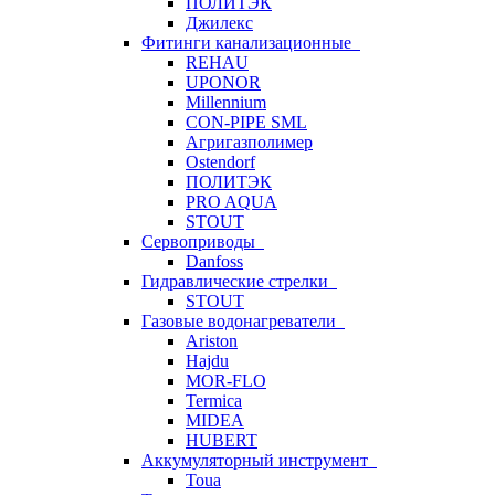
ПОЛИТЭК
Джилекс
Фитинги канализационные
REHAU
UPONOR
Millennium
CON-PIPE SML
Агригазполимер
Ostendorf
ПОЛИТЭК
PRO AQUA
STOUT
Сервоприводы
Danfoss
Гидравлические стрелки
STOUT
Газовые водонагреватели
Ariston
Hajdu
MOR-FLO
Termica
MIDEA
HUBERT
Аккумуляторный инструмент
Toua