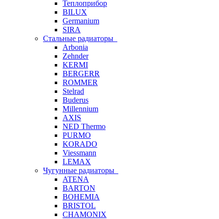
Теплоприбор
BILUX
Germanium
SIRA
Стальные радиаторы
Arbonia
Zehnder
KERMI
BERGERR
ROMMER
Stelrad
Buderus
Millennium
AXIS
NED Thermo
PURMO
KORADO
Viessmann
LEMAX
Чугунные радиаторы
ATENA
BARTON
BOHEMIA
BRISTOL
CHAMONIX