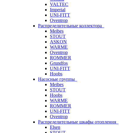
VALTEC
Imperial
UNI-FITT
Oventrop
Распределительные коллектора
Meibes
STOUT
ASKON
WARME
Oventrop
ROMMER
Grundfos
UNI-FITT
Hoobs
Насосные группы
Meibes
STOUT
Hoobs
WARME
ROMMER
UNI-FITT
Oventrop
Распределительные шкафы отопления
Elsen
STOUT