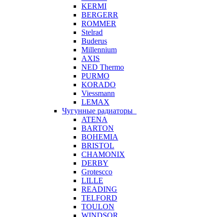
KERMI
BERGERR
ROMMER
Stelrad
Buderus
Millennium
AXIS
NED Thermo
PURMO
KORADO
Viessmann
LEMAX
Чугунные радиаторы
ATENA
BARTON
BOHEMIA
BRISTOL
CHAMONIX
DERBY
Grotescco
LILLE
READING
TELFORD
TOULON
WINDSOR