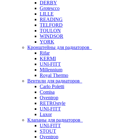
DERBY
Grotescco
LILLE
READING
TELFORD
TOULON
WINDSOR
YORK
Кронштейны для радиаторов
Rifar
KERMI
UNI-FITT
Millennium
Royal Thermo
Вентили для радиаторов
Carlo Poletti
Comisa
Oventrop
RETROstyle
UNI-FITT
Luxor
Клапаны для радиаторов
UNI-FITT
STOUT
Oventrop