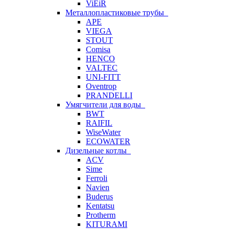
ViEiR
Металлопластиковые трубы
APE
VIEGA
STOUT
Comisa
HENCO
VALTEC
UNI-FITT
Oventrop
PRANDELLI
Умягчители для воды
BWT
RAIFIL
WiseWater
ECOWATER
Дизельные котлы
ACV
Sime
Ferroli
Navien
Buderus
Kentatsu
Protherm
KITURAMI