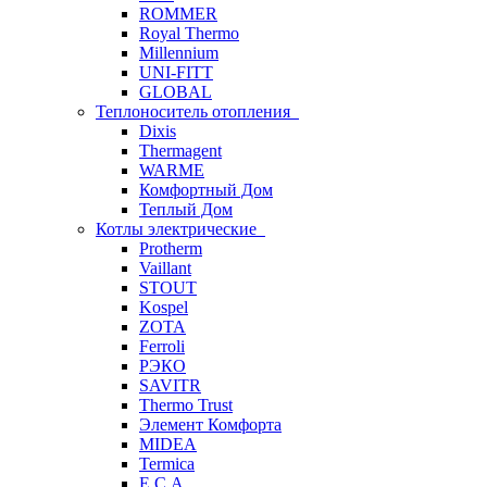
ROMMER
Royal Thermo
Millennium
UNI-FITT
GLOBAL
Теплоноситель отопления
Dixis
Thermagent
WARME
Комфортный Дом
Теплый Дом
Котлы электрические
Protherm
Vaillant
STOUT
Kospel
ZOTA
Ferroli
РЭКО
SAVITR
Thermo Trust
Элемент Комфорта
MIDEA
Termica
E.C.A