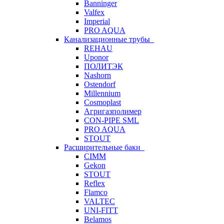
Banninger
Valfex
Imperial
PRO AQUA
Канализационные трубы
REHAU
Uponor
ПОЛИТЭК
Nashorn
Ostendorf
Millennium
Cosmoplast
Агригазполимер
CON-PIPE SML
PRO AQUA
STOUT
Расширительные баки
CIMM
Gekon
STOUT
Reflex
Flamco
VALTEC
UNI-FITT
Belamos