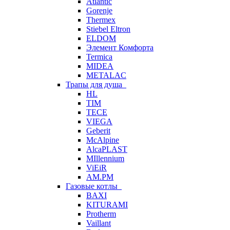
Atlantic
Gorenje
Thermex
Stiebel Eltron
ELDOM
Элемент Комфорта
Termica
MIDEA
METALAC
Трапы для душа
HL
TIM
TECE
VIEGA
Geberit
McAlpine
AlcaPLAST
MIllennium
ViEiR
AM.PM
Газовые котлы
BAXI
KITURAMI
Protherm
Vaillant