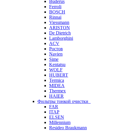
Buderus
Ferroli
BOSCH
Rinnai
Viessmann
ARISTON
De Dietrich
Lamborghini
ACV
Ростов
Navien
Sime
Kentatsu
WOLF
HUBERT
Termica
MIDEA
Thermex
HAIER
Фильтры тонкой очистки
FAR
ITAP
ELSEN
Millennium
Resideo Braukmann