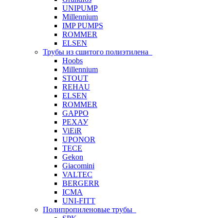
UNIPUMP
Millennium
IMP PUMPS
ROMMER
ELSEN
Трубы из сшитого полиэтилена
Hoobs
Millennium
STOUT
REHAU
ELSEN
ROMMER
GAPPO
РЕХАУ
ViEiR
UPONOR
TECE
Gekon
Giacomini
VALTEC
BERGERR
ICMA
UNI-FITT
Полипропиленовые трубы