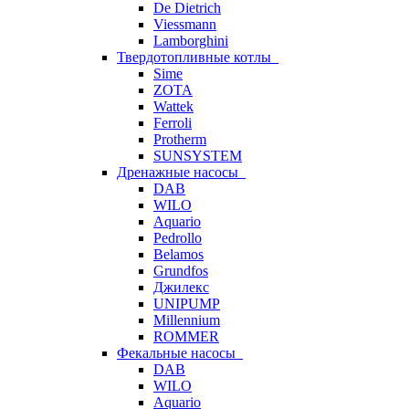
De Dietrich
Viessmann
Lamborghini
Твердотопливные котлы
Sime
ZOTA
Wattek
Ferroli
Protherm
SUNSYSTEM
Дренажные насосы
DAB
WILO
Aquario
Pedrollo
Belamos
Grundfos
Джилекс
UNIPUMP
Millennium
ROMMER
Фекальные насосы
DAB
WILO
Aquario