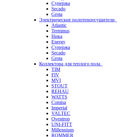
Сунержа
Secado
Grota
Электрические полотенцесушители
Atlantic
Terminus
Ника
Energy
Сунержа
Secado
Grota
Коллектора для теплого пола
TIM
FIV
MVI
STOUT
REHAU
WATTS
Comisa
Imperial
VALTEC
Oventrop
UNI-FITT
Millennium
ROMMER