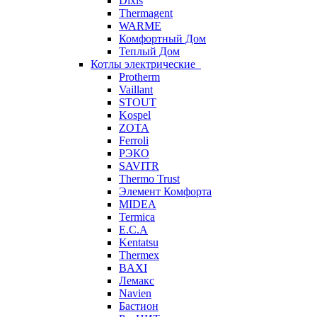
Dixis
Thermagent
WARME
Комфортный Дом
Теплый Дом
Котлы электрические
Protherm
Vaillant
STOUT
Kospel
ZOTA
Ferroli
РЭКО
SAVITR
Thermo Trust
Элемент Комфорта
MIDEA
Termica
E.C.A
Kentatsu
Thermex
BAXI
Лемакс
Navien
Бастион