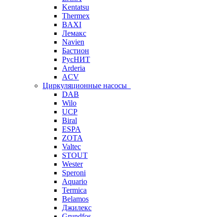
Kentatsu
Thermex
BAXI
Лемакс
Navien
Бастион
РусНИТ
Arderia
ACV
Циркуляционные насосы
DAB
Wilo
UCP
Biral
ESPA
ZOTA
Valtec
STOUT
Wester
Speroni
Aquario
Termica
Belamos
Джилекс
Grundfos