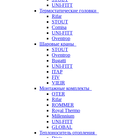
UNI-FITT
Термостатические головки
Rifar
STOUT
Comisa
UNI-FITT
Oventrop
Шаровые краны
STOUT
Oventrop
Bugatti
UNI-FITT
ITAP
FIV
VIEIR
Монтажные комплекты
OTER
Rifar
ROMMER
Royal Thermo
Millennium
UNI-FITT
GLOBAL
Теплоноситель отопления