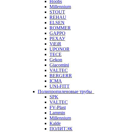
Hoobs
Millennium
STOUT
REHAU
ELSEN
ROMMER
GAPPO
РЕХАУ
ViEiR
UPONOR
TECE
Gekon
Giacomini
VALTEC
BERGERR
ICMA
UNI-FITT
Полипропиленовые трубы
SPK
VALTEC
FV-Plast
Lammin
Millennium
Kalde
ПОЛИТЭК