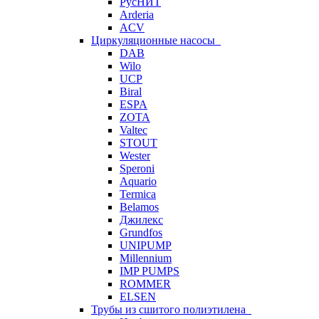
РусНИТ
Arderia
ACV
Циркуляционные насосы
DAB
Wilo
UCP
Biral
ESPA
ZOTA
Valtec
STOUT
Wester
Speroni
Aquario
Termica
Belamos
Джилекс
Grundfos
UNIPUMP
Millennium
IMP PUMPS
ROMMER
ELSEN
Трубы из сшитого полиэтилена