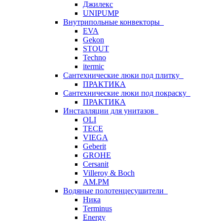
Джилекс
UNIPUMP
Внутрипольные конвекторы
EVA
Gekon
STOUT
Techno
itermic
Сантехнические люки под плитку
ПРАКТИКА
Сантехнические люки под покраску
ПРАКТИКА
Инсталляции для унитазов
OLI
TECE
VIEGA
Geberit
GROHE
Cersanit
Villeroy & Boch
AM.PM
Водяные полотенцесушители
Ника
Terminus
Energy