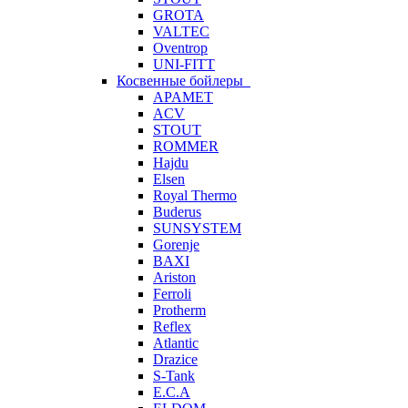
GROTA
VALTEC
Oventrop
UNI-FITT
Косвенные бойлеры
APAMET
ACV
STOUT
ROMMER
Hajdu
Elsen
Royal Thermo
Buderus
SUNSYSTEM
Gorenje
BAXI
Ariston
Ferroli
Protherm
Reflex
Atlantic
Drazice
S-Tank
E.C.A