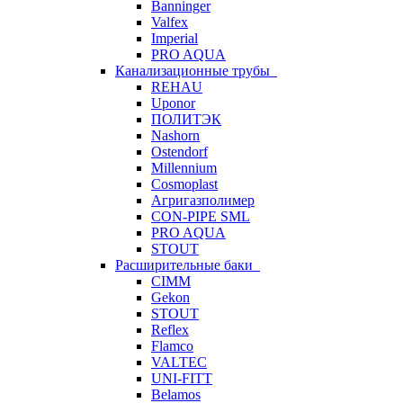
Banninger
Valfex
Imperial
PRO AQUA
Канализационные трубы
REHAU
Uponor
ПОЛИТЭК
Nashorn
Ostendorf
Millennium
Cosmoplast
Агригазполимер
CON-PIPE SML
PRO AQUA
STOUT
Расширительные баки
CIMM
Gekon
STOUT
Reflex
Flamco
VALTEC
UNI-FITT
Belamos