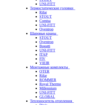
UNI-FITT
Термостатические головки
Rifar
STOUT
Comisa
UNI-FITT
Oventrop
Шаровые краны
STOUT
Oventrop
Bugatti
UNI-FITT
ITAP
FIV
VIEIR
Монтажные комплекты
OTER
Rifar
ROMMER
Royal Thermo
Millennium
UNI-FITT
GLOBAL
Теплоноситель отопления