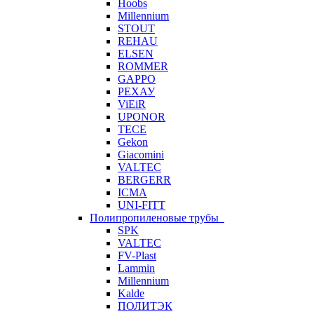
Hoobs
Millennium
STOUT
REHAU
ELSEN
ROMMER
GAPPO
РЕХАУ
ViEiR
UPONOR
TECE
Gekon
Giacomini
VALTEC
BERGERR
ICMA
UNI-FITT
Полипропиленовые трубы
SPK
VALTEC
FV-Plast
Lammin
Millennium
Kalde
ПОЛИТЭК