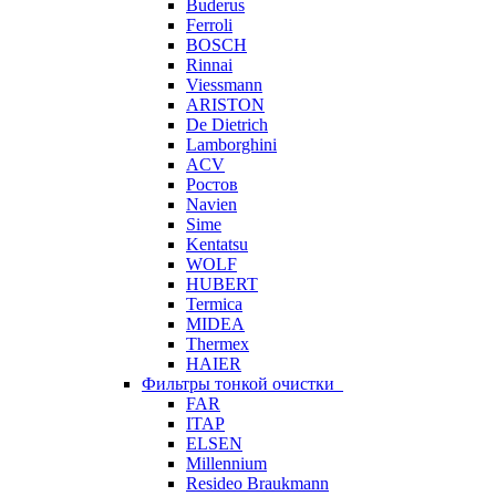
Buderus
Ferroli
BOSCH
Rinnai
Viessmann
ARISTON
De Dietrich
Lamborghini
ACV
Ростов
Navien
Sime
Kentatsu
WOLF
HUBERT
Termica
MIDEA
Thermex
HAIER
Фильтры тонкой очистки
FAR
ITAP
ELSEN
Millennium
Resideo Braukmann