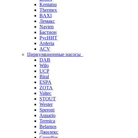
Kentatsu
Thermex
BAXI
Лемакс
Navien
Бастион
РусНИТ
Arderia
ACV
Циркуляционные насосы
DAB
Wilo
UCP
Biral
ESPA
ZOTA
Valtec
STOUT
Wester
Speroni
Aquario
Termica
Belamos
Джилекс
Grundfos