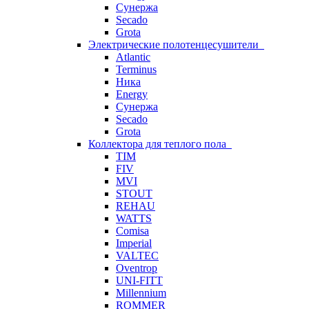
Сунержа
Secado
Grota
Электрические полотенцесушители
Atlantic
Terminus
Ника
Energy
Сунержа
Secado
Grota
Коллектора для теплого пола
TIM
FIV
MVI
STOUT
REHAU
WATTS
Comisa
Imperial
VALTEC
Oventrop
UNI-FITT
Millennium
ROMMER