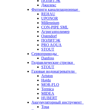
ПОЛИТЭК
Джилекс
Фитинги канализационные
REHAU
UPONOR
Millennium
CON-PIPE SML
Агригазполимер
Ostendorf
ПОЛИТЭК
PRO AQUA
STOUT
Сервоприводы
Danfoss
Гидравлические стрелки
STOUT
Газовые водонагреватели
Ariston
Hajdu
MOR-FLO
Termica
MIDEA
HUBERT
Аккумуляторный инструмент
Toua