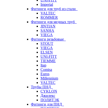
UNI-FITT
Imperial
Фитинги для труб из стали
VALTEC
ROMMER
Фитинги для медных труб
JINTIAN
SANHA
VIEGA
Фитинги резьбовые
STOUT
VIEGA
ELSEN
UNI-FITT
TIEMME
Itap
Comisa
Euros
Millennium
VALTEC
Трубы ПНД
CYKLON
Джилекс
ПОЛИТЭК
Фитинги для ПНД