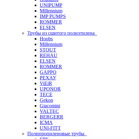
UNIPUMP
Millennium
IMP PUMPS
ROMMER
ELSEN
Трубы из сшитого полиэтилена
Hoobs
Millennium
STOUT
REHAU
ELSEN
ROMMER
GAPPO
РЕХАУ
ViEiR
UPONOR
TECE
Gekon
Giacomini
VALTEC
BERGERR
ICMA
UNI-FITT
Полипропиленовые трубы