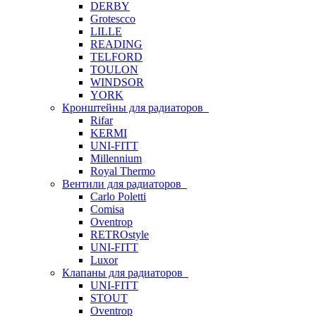
DERBY
Grotescco
LILLE
READING
TELFORD
TOULON
WINDSOR
YORK
Кронштейны для радиаторов
Rifar
KERMI
UNI-FITT
Millennium
Royal Thermo
Вентили для радиаторов
Carlo Poletti
Comisa
Oventrop
RETROstyle
UNI-FITT
Luxor
Клапаны для радиаторов
UNI-FITT
STOUT
Oventrop