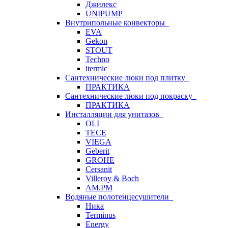
Джилекс
UNIPUMP
Внутрипольные конвекторы
EVA
Gekon
STOUT
Techno
itermic
Сантехнические люки под плитку
ПРАКТИКА
Сантехнические люки под покраску
ПРАКТИКА
Инсталляции для унитазов
OLI
TECE
VIEGA
Geberit
GROHE
Cersanit
Villeroy & Boch
AM.PM
Водяные полотенцесушители
Ника
Terminus
Energy