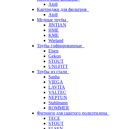
Atoll
Картриджи для фильтров
Atoll
Медные трубы
JINTIAN
HME
KME
Wieland
Трубы гофрированные
Elsen
Gekon
STOUT
UNI-FITT
Трубы из стали
Sanha
VIEGA
LAVITA
VALTEC
NEPTUN
Stahlmann
ROMMER
Фитинги для сшитого полиэтилена
TECE
STOUT
ELSEN