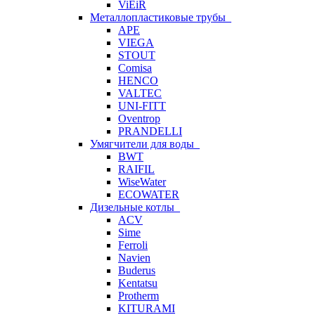
ViEiR
Металлопластиковые трубы
APE
VIEGA
STOUT
Comisa
HENCO
VALTEC
UNI-FITT
Oventrop
PRANDELLI
Умягчители для воды
BWT
RAIFIL
WiseWater
ECOWATER
Дизельные котлы
ACV
Sime
Ferroli
Navien
Buderus
Kentatsu
Protherm
KITURAMI