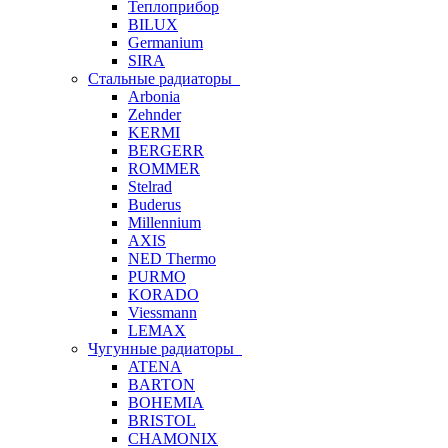
Теплоприбор
BILUX
Germanium
SIRA
Стальные радиаторы
Arbonia
Zehnder
KERMI
BERGERR
ROMMER
Stelrad
Buderus
Millennium
AXIS
NED Thermo
PURMO
KORADO
Viessmann
LEMAX
Чугунные радиаторы
ATENA
BARTON
BOHEMIA
BRISTOL
CHAMONIX