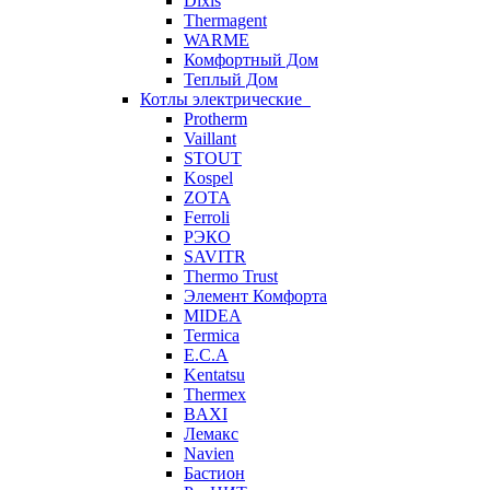
Dixis
Thermagent
WARME
Комфортный Дом
Теплый Дом
Котлы электрические
Protherm
Vaillant
STOUT
Kospel
ZOTA
Ferroli
РЭКО
SAVITR
Thermo Trust
Элемент Комфорта
MIDEA
Termica
E.C.A
Kentatsu
Thermex
BAXI
Лемакс
Navien
Бастион