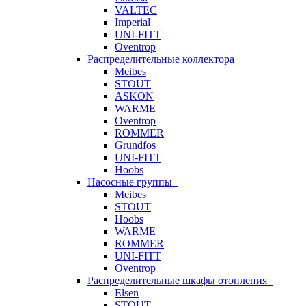
VALTEC
Imperial
UNI-FITT
Oventrop
Распределительные коллектора
Meibes
STOUT
ASKON
WARME
Oventrop
ROMMER
Grundfos
UNI-FITT
Hoobs
Насосные группы
Meibes
STOUT
Hoobs
WARME
ROMMER
UNI-FITT
Oventrop
Распределительные шкафы отопления
Elsen
STOUT