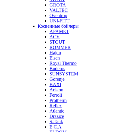
GROTA
VALTEC
Oventrop
UNI-FITT
Косвенные бойлеры
APAMET
ACV
STOUT
ROMMER
Hajdu
Elsen
Royal Thermo
Buderus
SUNSYSTEM
Gorenje
BAXI
Ariston
Ferroli
Protherm
Reflex
Atlantic
Drazice
S-Tank
E.C.A