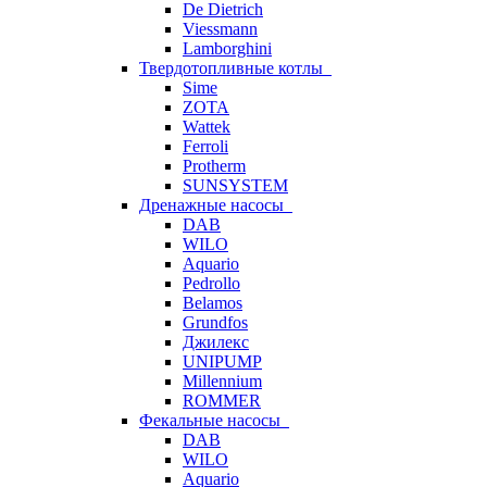
De Dietrich
Viessmann
Lamborghini
Твердотопливные котлы
Sime
ZOTA
Wattek
Ferroli
Protherm
SUNSYSTEM
Дренажные насосы
DAB
WILO
Aquario
Pedrollo
Belamos
Grundfos
Джилекс
UNIPUMP
Millennium
ROMMER
Фекальные насосы
DAB
WILO
Aquario