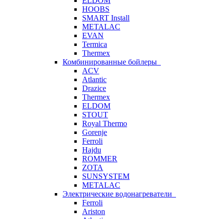
ELDOM
HOOBS
SMART Install
METALAC
EVAN
Termica
Thermex
Комбинированные бойлеры
ACV
Atlantic
Drazice
Thermex
ELDOM
STOUT
Royal Thermo
Gorenje
Ferroli
Hajdu
ROMMER
ZOTA
SUNSYSTEM
METALAC
Электрические водонагреватели
Ferroli
Ariston