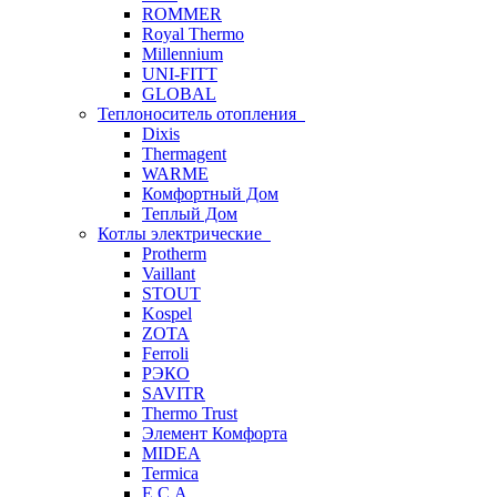
ROMMER
Royal Thermo
Millennium
UNI-FITT
GLOBAL
Теплоноситель отопления
Dixis
Thermagent
WARME
Комфортный Дом
Теплый Дом
Котлы электрические
Protherm
Vaillant
STOUT
Kospel
ZOTA
Ferroli
РЭКО
SAVITR
Thermo Trust
Элемент Комфорта
MIDEA
Termica
E.C.A