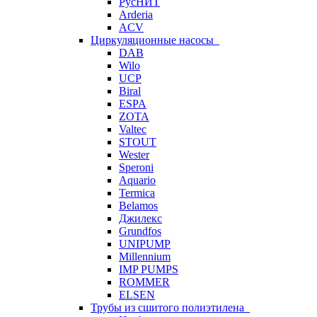
РусНИТ
Arderia
ACV
Циркуляционные насосы
DAB
Wilo
UCP
Biral
ESPA
ZOTA
Valtec
STOUT
Wester
Speroni
Aquario
Termica
Belamos
Джилекс
Grundfos
UNIPUMP
Millennium
IMP PUMPS
ROMMER
ELSEN
Трубы из сшитого полиэтилена