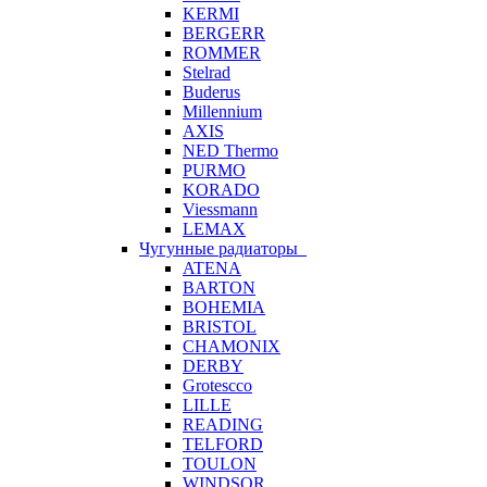
KERMI
BERGERR
ROMMER
Stelrad
Buderus
Millennium
AXIS
NED Thermo
PURMO
KORADO
Viessmann
LEMAX
Чугунные радиаторы
ATENA
BARTON
BOHEMIA
BRISTOL
CHAMONIX
DERBY
Grotescco
LILLE
READING
TELFORD
TOULON
WINDSOR