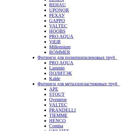
REHAU
UPONOR
РЕХАУ
GAPPO
VALTEC
HOOBS
PRO AQUA
ViEiR
Millennium
ROMMER
Фитинги для полипропиленовых труб
PRO AQUA
Lammin
ПОЛИТЭК
Kalde
Фитинги для металлопластиковых труб
APE
STOUT
Oventrop
VALTEC
PRANDELLI
TIEMME
HENCO
Comisa