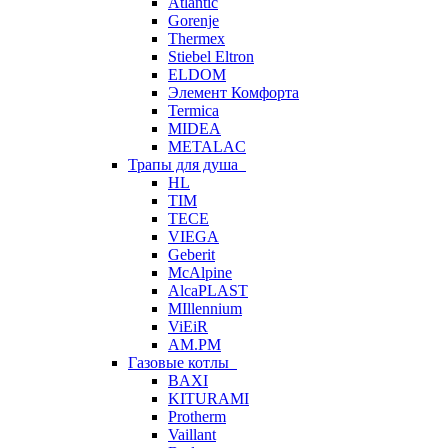
Atlantic
Gorenje
Thermex
Stiebel Eltron
ELDOM
Элемент Комфорта
Termica
MIDEA
METALAC
Трапы для душа
HL
TIM
TECE
VIEGA
Geberit
McAlpine
AlcaPLAST
MIllennium
ViEiR
AM.PM
Газовые котлы
BAXI
KITURAMI
Protherm
Vaillant