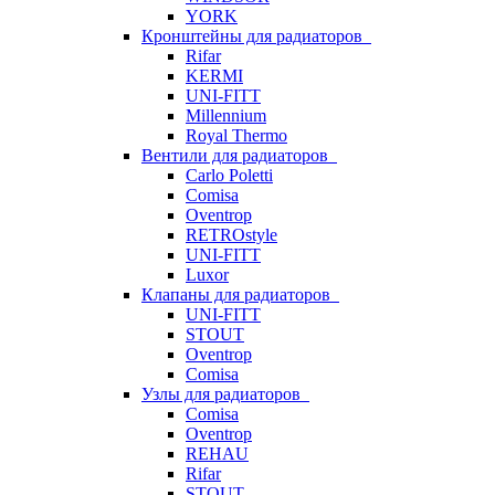
YORK
Кронштейны для радиаторов
Rifar
KERMI
UNI-FITT
Millennium
Royal Thermo
Вентили для радиаторов
Carlo Poletti
Comisa
Oventrop
RETROstyle
UNI-FITT
Luxor
Клапаны для радиаторов
UNI-FITT
STOUT
Oventrop
Comisa
Узлы для радиаторов
Comisa
Oventrop
REHAU
Rifar
STOUT