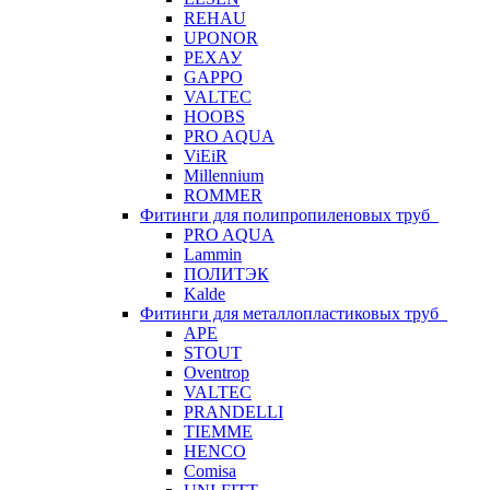
REHAU
UPONOR
РЕХАУ
GAPPO
VALTEC
HOOBS
PRO AQUA
ViEiR
Millennium
ROMMER
Фитинги для полипропиленовых труб
PRO AQUA
Lammin
ПОЛИТЭК
Kalde
Фитинги для металлопластиковых труб
APE
STOUT
Oventrop
VALTEC
PRANDELLI
TIEMME
HENCO
Comisa