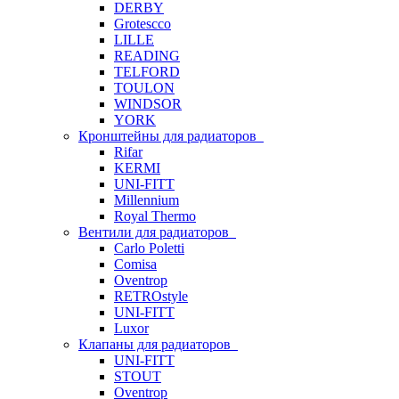
DERBY
Grotescco
LILLE
READING
TELFORD
TOULON
WINDSOR
YORK
Кронштейны для радиаторов
Rifar
KERMI
UNI-FITT
Millennium
Royal Thermo
Вентили для радиаторов
Carlo Poletti
Comisa
Oventrop
RETROstyle
UNI-FITT
Luxor
Клапаны для радиаторов
UNI-FITT
STOUT
Oventrop