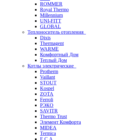
ROMMER
Royal Thermo
Millennium
UNI-FITT
GLOBAL
Теплоноситель отопления
Dixis
Thermagent
WARME
Комфортный Дом
Теплый Дом
Котлы электрические
Protherm
Vaillant
STOUT
Kospel
ZOTA
Ferroli
РЭКО
SAVITR
Thermo Trust
Элемент Комфорта
MIDEA
Termica
E.C.A