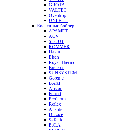
GROTA
VALTEC
Oventrop
UNI-FITT
Косвенные бойлеры
APAMET
ACV
STOUT
ROMMER
Hajdu
Elsen
Royal Thermo
Buderus
SUNSYSTEM
Gorenje
BAXI
Ariston
Ferroli
Protherm
Reflex
Atlantic
Drazice
S-Tank
E.C.A