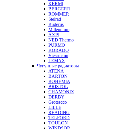
KERMI
BERGERR
ROMMER
Stelrad
Buderus
Millennium
AXIS
NED Thermo
PURMO
KORADO
Viessmann
LEMAX
Чугунные радиаторы
ATENA
BARTON
BOHEMIA
BRISTOL
CHAMONIX
DERBY
Grotescco
LILLE
READING
TELFORD
TOULON
WINDSOR