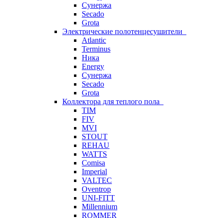
Сунержа
Secado
Grota
Электрические полотенцесушители
Atlantic
Terminus
Ника
Energy
Сунержа
Secado
Grota
Коллектора для теплого пола
TIM
FIV
MVI
STOUT
REHAU
WATTS
Comisa
Imperial
VALTEC
Oventrop
UNI-FITT
Millennium
ROMMER