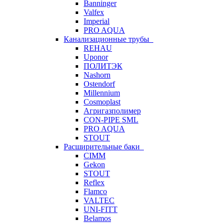
Banninger
Valfex
Imperial
PRO AQUA
Канализационные трубы
REHAU
Uponor
ПОЛИТЭК
Nashorn
Ostendorf
Millennium
Cosmoplast
Агригазполимер
CON-PIPE SML
PRO AQUA
STOUT
Расширительные баки
CIMM
Gekon
STOUT
Reflex
Flamco
VALTEC
UNI-FITT
Belamos