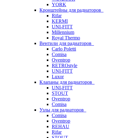
YORK
Кронштейны для радиаторов
Rifar
KERMI
UNI-FITT
Millennium
Royal Thermo
Вентили для радиаторов
Carlo Poletti
Comisa
Oventrop
RETROstyle
UNI-FITT
Luxor
Клапаны для радиаторов
UNI-FITT
STOUT
Oventrop
Comisa
Узлы для радиаторов
Comisa
Oventrop
REHAU
Rifar
STOUT