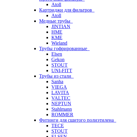
Atoll
Картриджи для фильтров
Atoll
Медные трубы
JINTIAN
HME
KME
Wieland
Трубы гофрированные
Elsen
Gekon
STOUT
UNI-FITT
Трубы из стали
Sanha
VIEGA
LAVITA
VALTEC
NEPTUN
Stahlmann
ROMMER
Фитинги для сшитого полиэтилена
TECE
STOUT
ELSEN