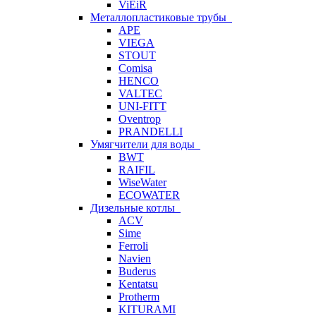
ViEiR
Металлопластиковые трубы
APE
VIEGA
STOUT
Comisa
HENCO
VALTEC
UNI-FITT
Oventrop
PRANDELLI
Умягчители для воды
BWT
RAIFIL
WiseWater
ECOWATER
Дизельные котлы
ACV
Sime
Ferroli
Navien
Buderus
Kentatsu
Protherm
KITURAMI