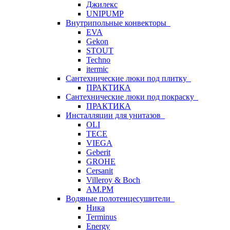
Джилекс
UNIPUMP
Внутрипольные конвекторы
EVA
Gekon
STOUT
Techno
itermic
Сантехнические люки под плитку
ПРАКТИКА
Сантехнические люки под покраску
ПРАКТИКА
Инсталляции для унитазов
OLI
TECE
VIEGA
Geberit
GROHE
Cersanit
Villeroy & Boch
AM.PM
Водяные полотенцесушители
Ника
Terminus
Energy