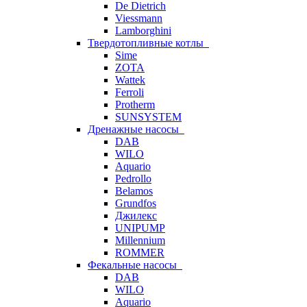
De Dietrich
Viessmann
Lamborghini
Твердотопливные котлы
Sime
ZOTA
Wattek
Ferroli
Protherm
SUNSYSTEM
Дренажные насосы
DAB
WILO
Aquario
Pedrollo
Belamos
Grundfos
Джилекс
UNIPUMP
Millennium
ROMMER
Фекальные насосы
DAB
WILO
Aquario