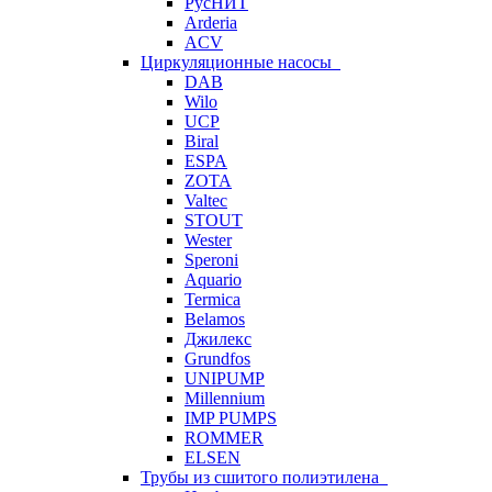
РусНИТ
Arderia
ACV
Циркуляционные насосы
DAB
Wilo
UCP
Biral
ESPA
ZOTA
Valtec
STOUT
Wester
Speroni
Aquario
Termica
Belamos
Джилекс
Grundfos
UNIPUMP
Millennium
IMP PUMPS
ROMMER
ELSEN
Трубы из сшитого полиэтилена