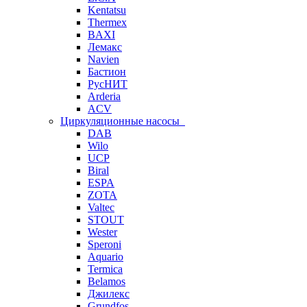
Kentatsu
Thermex
BAXI
Лемакс
Navien
Бастион
РусНИТ
Arderia
ACV
Циркуляционные насосы
DAB
Wilo
UCP
Biral
ESPA
ZOTA
Valtec
STOUT
Wester
Speroni
Aquario
Termica
Belamos
Джилекс
Grundfos