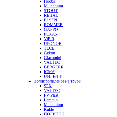
Hoobs
Millennium
STOUT
REHAU
ELSEN
ROMMER
GAPPO
РЕХАУ
ViEiR
UPONOR
TECE
Gekon
Giacomini
VALTEC
BERGERR
ICMA
UNI-FITT
Полипропиленовые трубы
SPK
VALTEC
FV-Plast
Lammin
Millennium
Kalde
ПОЛИТЭК