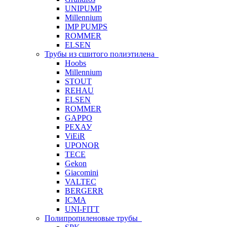
UNIPUMP
Millennium
IMP PUMPS
ROMMER
ELSEN
Трубы из сшитого полиэтилена
Hoobs
Millennium
STOUT
REHAU
ELSEN
ROMMER
GAPPO
РЕХАУ
ViEiR
UPONOR
TECE
Gekon
Giacomini
VALTEC
BERGERR
ICMA
UNI-FITT
Полипропиленовые трубы