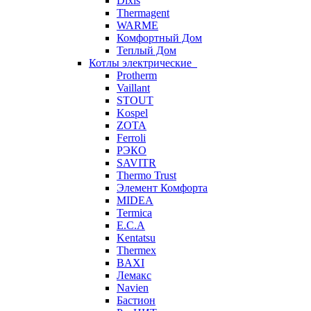
Dixis
Thermagent
WARME
Комфортный Дом
Теплый Дом
Котлы электрические
Protherm
Vaillant
STOUT
Kospel
ZOTA
Ferroli
РЭКО
SAVITR
Thermo Trust
Элемент Комфорта
MIDEA
Termica
E.C.A
Kentatsu
Thermex
BAXI
Лемакс
Navien
Бастион