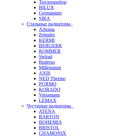
Теплоприбор
BILUX
Germanium
SIRA
Стальные радиаторы
Arbonia
Zehnder
KERMI
BERGERR
ROMMER
Stelrad
Buderus
Millennium
AXIS
NED Thermo
PURMO
KORADO
Viessmann
LEMAX
Чугунные радиаторы
ATENA
BARTON
BOHEMIA
BRISTOL
CHAMONIX