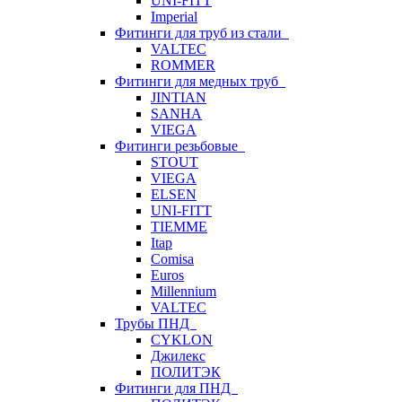
UNI-FITT
Imperial
Фитинги для труб из стали
VALTEC
ROMMER
Фитинги для медных труб
JINTIAN
SANHA
VIEGA
Фитинги резьбовые
STOUT
VIEGA
ELSEN
UNI-FITT
TIEMME
Itap
Comisa
Euros
Millennium
VALTEC
Трубы ПНД
CYKLON
Джилекс
ПОЛИТЭК
Фитинги для ПНД