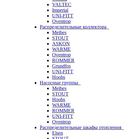
VALTEC
Imperial
UNI-FITT
Oventrop
Распределительные коллектора
Meibes
STOUT
ASKON
WARME
Oventrop
ROMMER
Grundfos
UNI-FITT
Hoobs
Насосные группы
Meibes
STOUT
Hoobs
WARME
ROMMER
UNI-FITT
Oventrop
Распределительные шкафы отопления
Elsen
STOUT