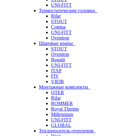
UNI-FITT
Термостатические головки
Rifar
STOUT
Comisa
UNI-FITT
Oventrop
Шаровые краны
STOUT
Oventrop
Bugatti
UNI-FITT
ITAP
FIV
VIEIR
Монтажные комплекты
OTER
Rifar
ROMMER
Royal Thermo
Millennium
UNI-FITT
GLOBAL
Теплоноситель отопления