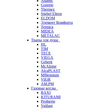
Atlantic
Gorenje
Thermex
Stiebel Eltron
ELDOM
Элемент Комфорта
Termica
MIDEA
METALAC
Трапы для душа
HL
TIM
TECE
VIEGA
Geberit
McAlpine
AlcaPLAST
MIllennium
ViEiR
AM.PM
Газовые котлы
BAXI
KITURAMI
Protherm
Vaillant