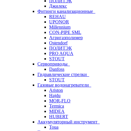
ПОЛИТЭК
Джилекс
Фитинги канализационные
REHAU
UPONOR
Millennium
CON-PIPE SML
Агригазполимер
Ostendorf
ПОЛИТЭК
PRO AQUA
STOUT
Сервоприводы
Danfoss
Гидравлические стрелки
STOUT
Газовые водонагреватели
Ariston
Hajdu
MOR-FLO
Termica
MIDEA
HUBERT
Аккумуляторный инструмент
Toua