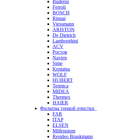
Buderus
Ferroli
BOSCH
Rinnai
Viessmann
ARISTON
De Dietrich
Lamborghini
ACV
Ростов
Navien
Sime
Kentatsu
WOLF
HUBERT
Termica
MIDEA
Thermex
HAIER
Фильтры тонкой очистки
FAR
ITAP
ELSEN
Millennium
Resideo Braukmann