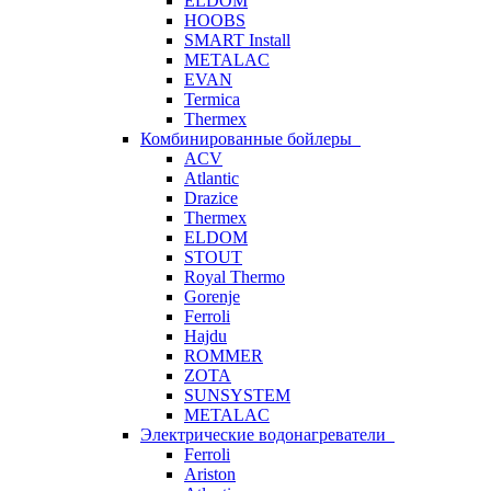
ELDOM
HOOBS
SMART Install
METALAC
EVAN
Termica
Thermex
Комбинированные бойлеры
ACV
Atlantic
Drazice
Thermex
ELDOM
STOUT
Royal Thermo
Gorenje
Ferroli
Hajdu
ROMMER
ZOTA
SUNSYSTEM
METALAC
Электрические водонагреватели
Ferroli
Ariston