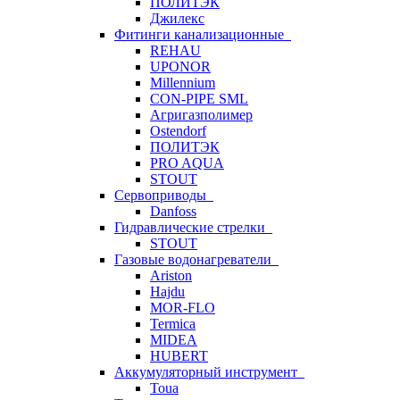
ПОЛИТЭК
Джилекс
Фитинги канализационные
REHAU
UPONOR
Millennium
CON-PIPE SML
Агригазполимер
Ostendorf
ПОЛИТЭК
PRO AQUA
STOUT
Сервоприводы
Danfoss
Гидравлические стрелки
STOUT
Газовые водонагреватели
Ariston
Hajdu
MOR-FLO
Termica
MIDEA
HUBERT
Аккумуляторный инструмент
Toua