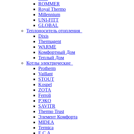
ROMMER
Royal Thermo
Millennium
UNI-FITT
GLOBAL
Теплоноситель отопления
Dixis
Thermagent
WARME
Комфортный Дом
Теплый Дом
Котлы электрические
Protherm
Vaillant
STOUT
Kospel
ZOTA
Ferroli
РЭКО
SAVITR
Thermo Trust
Элемент Комфорта
MIDEA
Termica
E.C.A