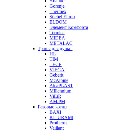
Atlantic
Gorenje
Thermex
Stiebel Eltron
ELDOM
Элемент Комфорта
Termica
MIDEA
METALAC
Трапы для душа
HL
TIM
TECE
VIEGA
Geberit
McAlpine
AlcaPLAST
MIllennium
ViEiR
AM.PM
Газовые котлы
BAXI
KITURAMI
Protherm
Vaillant