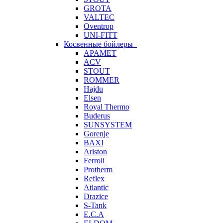
GROTA
VALTEC
Oventrop
UNI-FITT
Косвенные бойлеры
APAMET
ACV
STOUT
ROMMER
Hajdu
Elsen
Royal Thermo
Buderus
SUNSYSTEM
Gorenje
BAXI
Ariston
Ferroli
Protherm
Reflex
Atlantic
Drazice
S-Tank
E.C.A