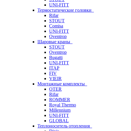
UNI-FITT
Термостатические головки
Rifar
STOUT
Comisa
UNI-FITT
Oventrop
Шаровые краны
STOUT
Oventrop
Bugatti
UNI-FITT
ITAP
FIV
VIEIR
Монтажные комплекты
OTER
Rifar
ROMMER
Royal Thermo
Millennium
UNI-FITT
GLOBAL
Теплоноситель отопления