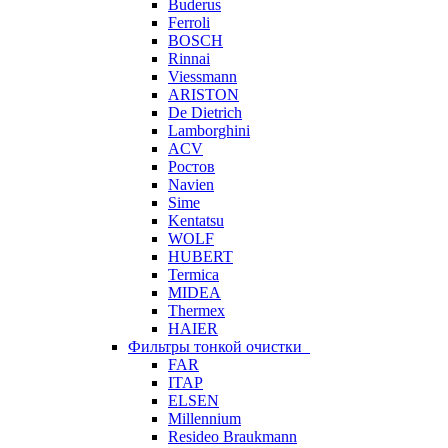
Buderus
Ferroli
BOSCH
Rinnai
Viessmann
ARISTON
De Dietrich
Lamborghini
ACV
Ростов
Navien
Sime
Kentatsu
WOLF
HUBERT
Termica
MIDEA
Thermex
HAIER
Фильтры тонкой очистки
FAR
ITAP
ELSEN
Millennium
Resideo Braukmann