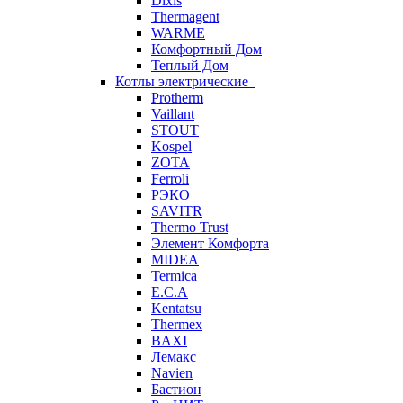
Dixis
Thermagent
WARME
Комфортный Дом
Теплый Дом
Котлы электрические
Protherm
Vaillant
STOUT
Kospel
ZOTA
Ferroli
РЭКО
SAVITR
Thermo Trust
Элемент Комфорта
MIDEA
Termica
E.C.A
Kentatsu
Thermex
BAXI
Лемакс
Navien
Бастион