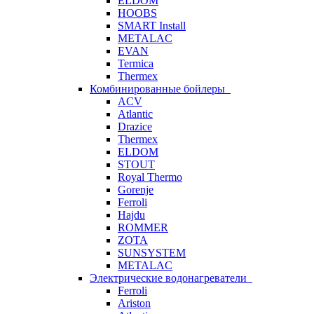
ELDOM
HOOBS
SMART Install
METALAC
EVAN
Termica
Thermex
Комбинированные бойлеры
ACV
Atlantic
Drazice
Thermex
ELDOM
STOUT
Royal Thermo
Gorenje
Ferroli
Hajdu
ROMMER
ZOTA
SUNSYSTEM
METALAC
Электрические водонагреватели
Ferroli
Ariston