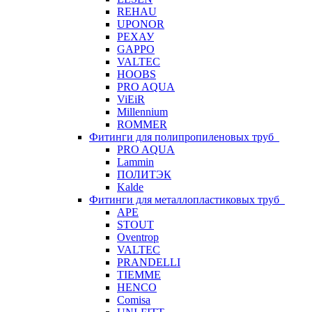
REHAU
UPONOR
РЕХАУ
GAPPO
VALTEC
HOOBS
PRO AQUA
ViEiR
Millennium
ROMMER
Фитинги для полипропиленовых труб
PRO AQUA
Lammin
ПОЛИТЭК
Kalde
Фитинги для металлопластиковых труб
APE
STOUT
Oventrop
VALTEC
PRANDELLI
TIEMME
HENCO
Comisa