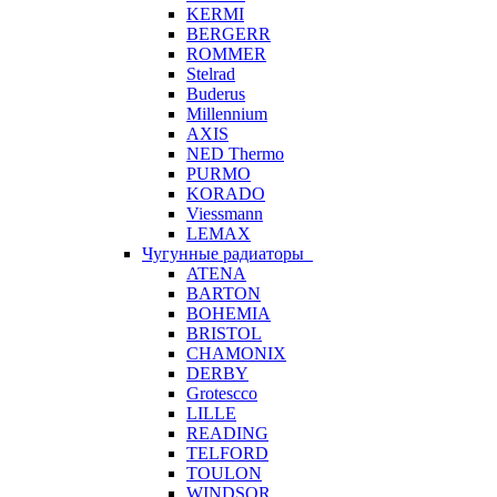
KERMI
BERGERR
ROMMER
Stelrad
Buderus
Millennium
AXIS
NED Thermo
PURMO
KORADO
Viessmann
LEMAX
Чугунные радиаторы
ATENA
BARTON
BOHEMIA
BRISTOL
CHAMONIX
DERBY
Grotescco
LILLE
READING
TELFORD
TOULON
WINDSOR