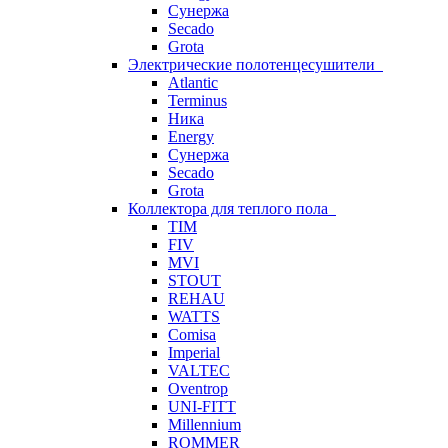
Сунержа
Secado
Grota
Электрические полотенцесушители
Atlantic
Terminus
Ника
Energy
Сунержа
Secado
Grota
Коллектора для теплого пола
TIM
FIV
MVI
STOUT
REHAU
WATTS
Comisa
Imperial
VALTEC
Oventrop
UNI-FITT
Millennium
ROMMER