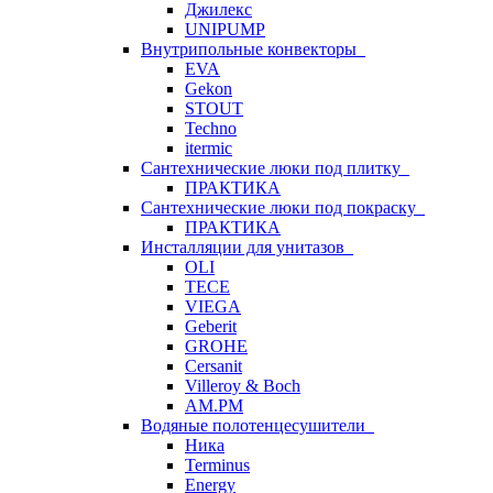
Джилекс
UNIPUMP
Внутрипольные конвекторы
EVA
Gekon
STOUT
Techno
itermic
Сантехнические люки под плитку
ПРАКТИКА
Сантехнические люки под покраску
ПРАКТИКА
Инсталляции для унитазов
OLI
TECE
VIEGA
Geberit
GROHE
Cersanit
Villeroy & Boch
AM.PM
Водяные полотенцесушители
Ника
Terminus
Energy