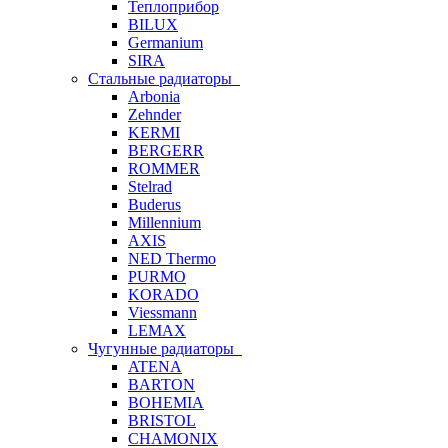
Теплоприбор
BILUX
Germanium
SIRA
Стальные радиаторы
Arbonia
Zehnder
KERMI
BERGERR
ROMMER
Stelrad
Buderus
Millennium
AXIS
NED Thermo
PURMO
KORADO
Viessmann
LEMAX
Чугунные радиаторы
ATENA
BARTON
BOHEMIA
BRISTOL
CHAMONIX