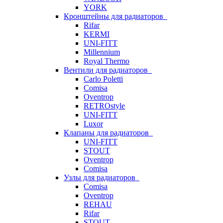
YORK
Кронштейны для радиаторов
Rifar
KERMI
UNI-FITT
Millennium
Royal Thermo
Вентили для радиаторов
Carlo Poletti
Comisa
Oventrop
RETROstyle
UNI-FITT
Luxor
Клапаны для радиаторов
UNI-FITT
STOUT
Oventrop
Comisa
Узлы для радиаторов
Comisa
Oventrop
REHAU
Rifar
STOUT