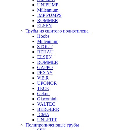
UNIPUMP
Millennium
IMP PUMPS
ROMMER
ELSEN
Трубы из сшитого полиэтилена
Hoobs
Millennium
STOUT
REHAU
ELSEN
ROMMER
GAPPO
РЕХАУ
ViEiR
UPONOR
TECE
Gekon
Giacomini
VALTEC
BERGERR
ICMA
UNI-FITT
Полипропиленовые трубы