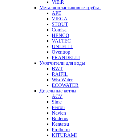
ViEiR
Металлопластиковые трубы
APE
VIEGA
STOUT
Comisa
HENCO
VALTEC
UNI-FITT
Oventrop
PRANDELLI
Умягчители для воды
BWT
RAIFIL
WiseWater
ECOWATER
Дизельные котлы
ACV
Sime
Ferroli
Navien
Buderus
Kentatsu
Protherm
KITURAMI