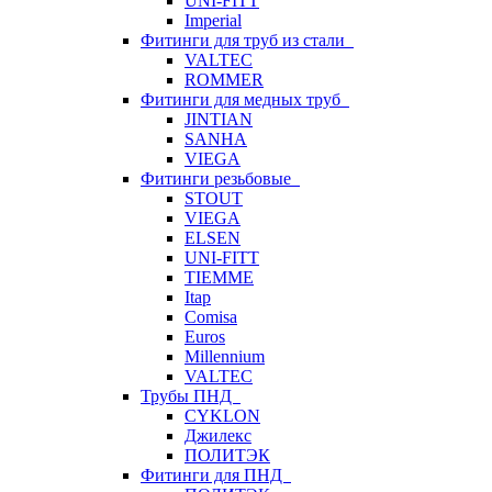
UNI-FITT
Imperial
Фитинги для труб из стали
VALTEC
ROMMER
Фитинги для медных труб
JINTIAN
SANHA
VIEGA
Фитинги резьбовые
STOUT
VIEGA
ELSEN
UNI-FITT
TIEMME
Itap
Comisa
Euros
Millennium
VALTEC
Трубы ПНД
CYKLON
Джилекс
ПОЛИТЭК
Фитинги для ПНД