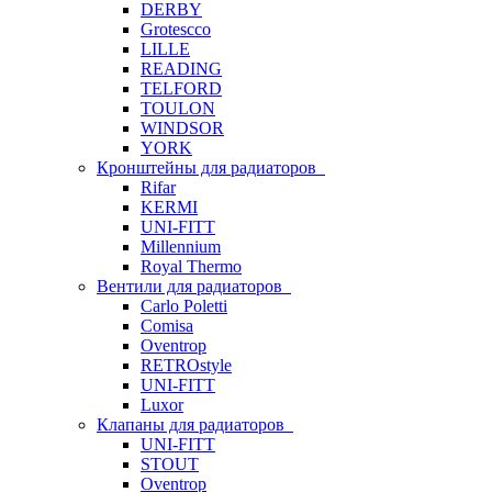
DERBY
Grotescco
LILLE
READING
TELFORD
TOULON
WINDSOR
YORK
Кронштейны для радиаторов
Rifar
KERMI
UNI-FITT
Millennium
Royal Thermo
Вентили для радиаторов
Carlo Poletti
Comisa
Oventrop
RETROstyle
UNI-FITT
Luxor
Клапаны для радиаторов
UNI-FITT
STOUT
Oventrop