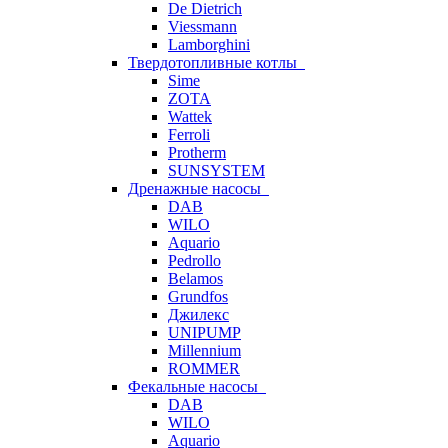
De Dietrich
Viessmann
Lamborghini
Твердотопливные котлы
Sime
ZOTA
Wattek
Ferroli
Protherm
SUNSYSTEM
Дренажные насосы
DAB
WILO
Aquario
Pedrollo
Belamos
Grundfos
Джилекс
UNIPUMP
Millennium
ROMMER
Фекальные насосы
DAB
WILO
Aquario