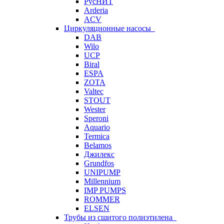
РусНИТ
Arderia
ACV
Циркуляционные насосы
DAB
Wilo
UCP
Biral
ESPA
ZOTA
Valtec
STOUT
Wester
Speroni
Aquario
Termica
Belamos
Джилекс
Grundfos
UNIPUMP
Millennium
IMP PUMPS
ROMMER
ELSEN
Трубы из сшитого полиэтилена