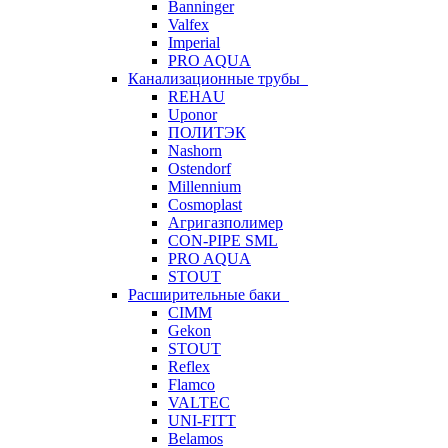
Banninger
Valfex
Imperial
PRO AQUA
Канализационные трубы
REHAU
Uponor
ПОЛИТЭК
Nashorn
Ostendorf
Millennium
Cosmoplast
Агригазполимер
CON-PIPE SML
PRO AQUA
STOUT
Расширительные баки
CIMM
Gekon
STOUT
Reflex
Flamco
VALTEC
UNI-FITT
Belamos