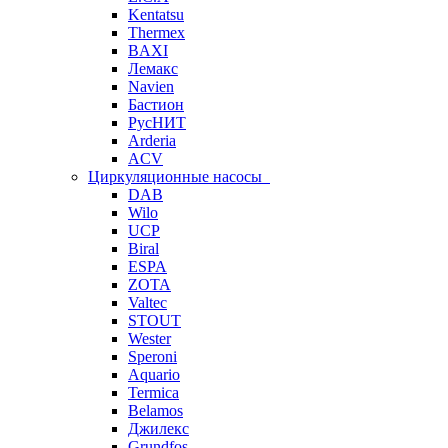
Kentatsu
Thermex
BAXI
Лемакс
Navien
Бастион
РусНИТ
Arderia
ACV
Циркуляционные насосы
DAB
Wilo
UCP
Biral
ESPA
ZOTA
Valtec
STOUT
Wester
Speroni
Aquario
Termica
Belamos
Джилекс
Grundfos