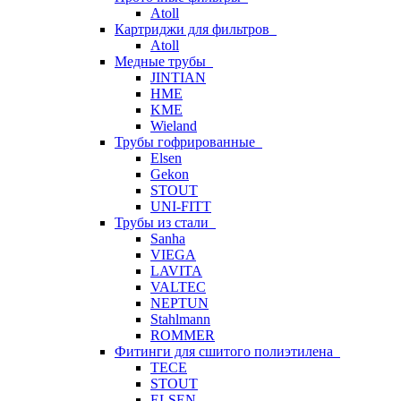
Atoll
Картриджи для фильтров
Atoll
Медные трубы
JINTIAN
HME
KME
Wieland
Трубы гофрированные
Elsen
Gekon
STOUT
UNI-FITT
Трубы из стали
Sanha
VIEGA
LAVITA
VALTEC
NEPTUN
Stahlmann
ROMMER
Фитинги для сшитого полиэтилена
TECE
STOUT
ELSEN