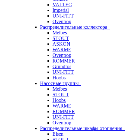
VALTEC
Imperial
UNI-FITT
Oventrop
Распределительные коллектора
Meibes
STOUT
ASKON
WARME
Oventrop
ROMMER
Grundfos
UNI-FITT
Hoobs
Насосные группы
Meibes
STOUT
Hoobs
WARME
ROMMER
UNI-FITT
Oventrop
Распределительные шкафы отопления
Elsen
STOUT