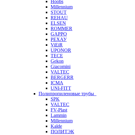
Hoobs
Millennium
STOUT
REHAU
ELSEN
ROMMER
GAPPO
РЕХАУ
ViEiR
UPONOR
TECE
Gekon
Giacomini
VALTEC
BERGERR
ICMA
UNI-FITT
Полипропиленовые трубы
SPK
VALTEC
FV-Plast
Lammin
Millennium
Kalde
ПОЛИТЭК