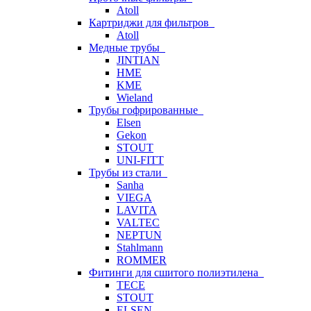
Atoll
Картриджи для фильтров
Atoll
Медные трубы
JINTIAN
HME
KME
Wieland
Трубы гофрированные
Elsen
Gekon
STOUT
UNI-FITT
Трубы из стали
Sanha
VIEGA
LAVITA
VALTEC
NEPTUN
Stahlmann
ROMMER
Фитинги для сшитого полиэтилена
TECE
STOUT
ELSEN