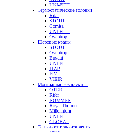
UNI-FITT
Термостатические головки
Rifar
STOUT
Comisa
UNI-FITT
Oventrop
Шаровые краны
STOUT
Oventrop
Bugatti
UNI-FITT
ITAP
FIV
VIEIR
Монтажные комплекты
OTER
Rifar
ROMMER
Royal Thermo
Millennium
UNI-FITT
GLOBAL
Теплоноситель отопления