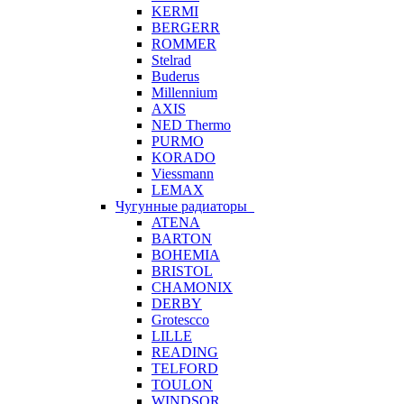
KERMI
BERGERR
ROMMER
Stelrad
Buderus
Millennium
AXIS
NED Thermo
PURMO
KORADO
Viessmann
LEMAX
Чугунные радиаторы
ATENA
BARTON
BOHEMIA
BRISTOL
CHAMONIX
DERBY
Grotescco
LILLE
READING
TELFORD
TOULON
WINDSOR