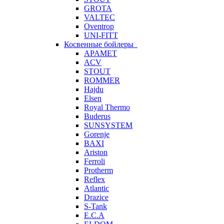
GROTA
VALTEC
Oventrop
UNI-FITT
Косвенные бойлеры
APAMET
ACV
STOUT
ROMMER
Hajdu
Elsen
Royal Thermo
Buderus
SUNSYSTEM
Gorenje
BAXI
Ariston
Ferroli
Protherm
Reflex
Atlantic
Drazice
S-Tank
E.C.A