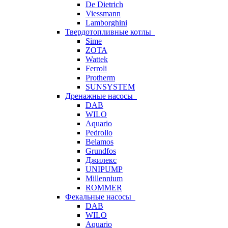
De Dietrich
Viessmann
Lamborghini
Твердотопливные котлы
Sime
ZOTA
Wattek
Ferroli
Protherm
SUNSYSTEM
Дренажные насосы
DAB
WILO
Aquario
Pedrollo
Belamos
Grundfos
Джилекс
UNIPUMP
Millennium
ROMMER
Фекальные насосы
DAB
WILO
Aquario