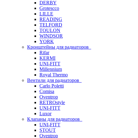
DERBY
Grotescco
LILLE
READING
TELFORD
TOULON
WINDSOR
YORK
Кронштейны для радиаторов
Rifar
KERMI
UNI-FITT
Millennium
Royal Thermo
Вентили для радиаторов
Carlo Poletti
Comisa
Oventrop
RETROstyle
UNI-FITT
Luxor
Клапаны для радиаторов
UNI-FITT
STOUT
Oventrop