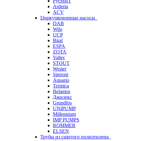
РусНИТ
Arderia
ACV
Циркуляционные насосы
DAB
Wilo
UCP
Biral
ESPA
ZOTA
Valtec
STOUT
Wester
Speroni
Aquario
Termica
Belamos
Джилекс
Grundfos
UNIPUMP
Millennium
IMP PUMPS
ROMMER
ELSEN
Трубы из сшитого полиэтилена