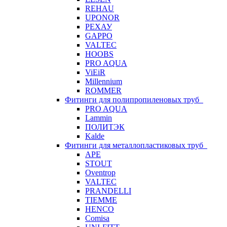
REHAU
UPONOR
РЕХАУ
GAPPO
VALTEC
HOOBS
PRO AQUA
ViEiR
Millennium
ROMMER
Фитинги для полипропиленовых труб
PRO AQUA
Lammin
ПОЛИТЭК
Kalde
Фитинги для металлопластиковых труб
APE
STOUT
Oventrop
VALTEC
PRANDELLI
TIEMME
HENCO
Comisa