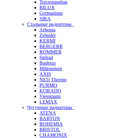
Теплоприбор
BILUX
Germanium
SIRA
Стальные радиаторы
Arbonia
Zehnder
KERMI
BERGERR
ROMMER
Stelrad
Buderus
Millennium
AXIS
NED Thermo
PURMO
KORADO
Viessmann
LEMAX
Чугунные радиаторы
ATENA
BARTON
BOHEMIA
BRISTOL
CHAMONIX