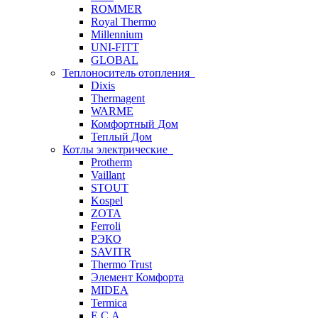
ROMMER
Royal Thermo
Millennium
UNI-FITT
GLOBAL
Теплоноситель отопления
Dixis
Thermagent
WARME
Комфортный Дом
Теплый Дом
Котлы электрические
Protherm
Vaillant
STOUT
Kospel
ZOTA
Ferroli
РЭКО
SAVITR
Thermo Trust
Элемент Комфорта
MIDEA
Termica
E.C.A