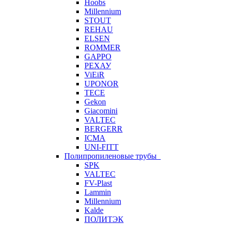
Hoobs
Millennium
STOUT
REHAU
ELSEN
ROMMER
GAPPO
РЕХАУ
ViEiR
UPONOR
TECE
Gekon
Giacomini
VALTEC
BERGERR
ICMA
UNI-FITT
Полипропиленовые трубы
SPK
VALTEC
FV-Plast
Lammin
Millennium
Kalde
ПОЛИТЭК