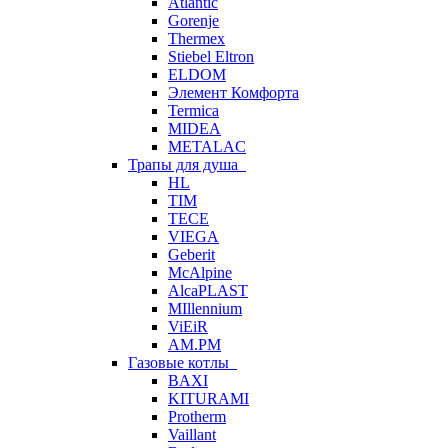
Atlantic
Gorenje
Thermex
Stiebel Eltron
ELDOM
Элемент Комфорта
Termica
MIDEA
METALAC
Трапы для душа
HL
TIM
TECE
VIEGA
Geberit
McAlpine
AlcaPLAST
MIllennium
ViEiR
AM.PM
Газовые котлы
BAXI
KITURAMI
Protherm
Vaillant