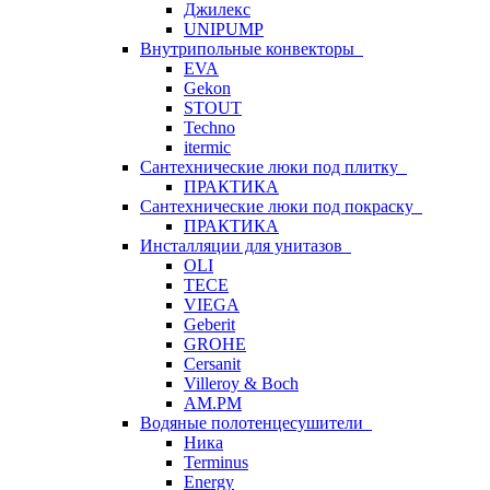
Джилекс
UNIPUMP
Внутрипольные конвекторы
EVA
Gekon
STOUT
Techno
itermic
Сантехнические люки под плитку
ПРАКТИКА
Сантехнические люки под покраску
ПРАКТИКА
Инсталляции для унитазов
OLI
TECE
VIEGA
Geberit
GROHE
Cersanit
Villeroy & Boch
AM.PM
Водяные полотенцесушители
Ника
Terminus
Energy