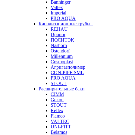
Banninger
Valfex
Imperial
PRO AQUA
Канализационные трубы
REHAU
Uponor
ПОЛИТЭК
Nashorn
Ostendorf
Millennium
Cosmoplast
Агригазполимер
CON-PIPE SML
PRO AQUA
STOUT
Расширительные баки
CIMM
Gekon
STOUT
Reflex
Flamco
VALTEC
UNI-FITT
Belamos