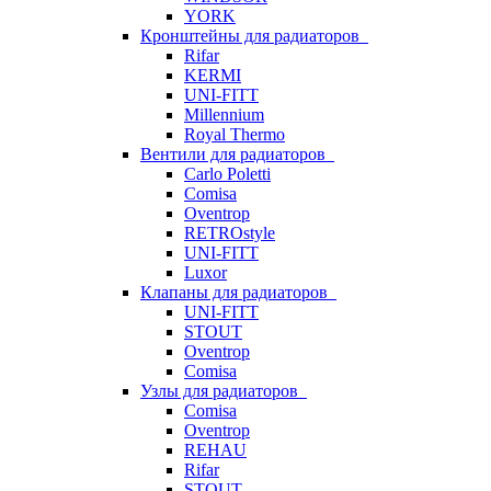
YORK
Кронштейны для радиаторов
Rifar
KERMI
UNI-FITT
Millennium
Royal Thermo
Вентили для радиаторов
Carlo Poletti
Comisa
Oventrop
RETROstyle
UNI-FITT
Luxor
Клапаны для радиаторов
UNI-FITT
STOUT
Oventrop
Comisa
Узлы для радиаторов
Comisa
Oventrop
REHAU
Rifar
STOUT