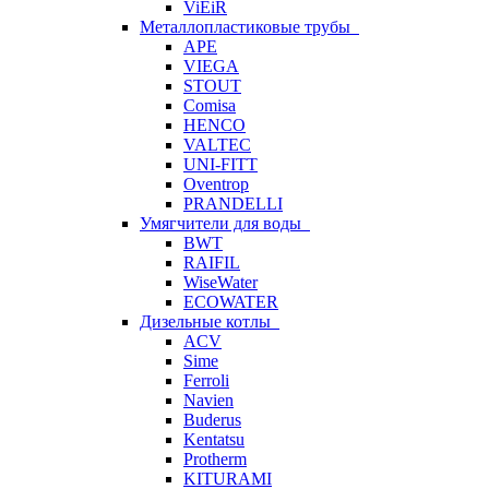
ViEiR
Металлопластиковые трубы
APE
VIEGA
STOUT
Comisa
HENCO
VALTEC
UNI-FITT
Oventrop
PRANDELLI
Умягчители для воды
BWT
RAIFIL
WiseWater
ECOWATER
Дизельные котлы
ACV
Sime
Ferroli
Navien
Buderus
Kentatsu
Protherm
KITURAMI