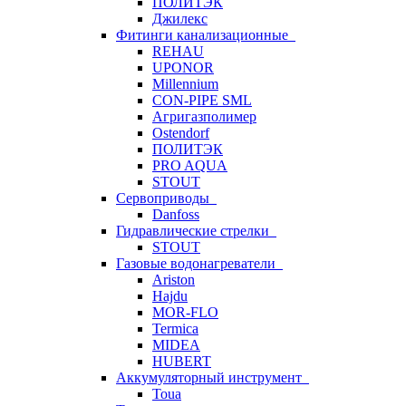
ПОЛИТЭК
Джилекс
Фитинги канализационные
REHAU
UPONOR
Millennium
CON-PIPE SML
Агригазполимер
Ostendorf
ПОЛИТЭК
PRO AQUA
STOUT
Сервоприводы
Danfoss
Гидравлические стрелки
STOUT
Газовые водонагреватели
Ariston
Hajdu
MOR-FLO
Termica
MIDEA
HUBERT
Аккумуляторный инструмент
Toua