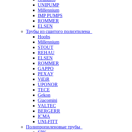
UNIPUMP
Millennium
IMP PUMPS
ROMMER
ELSEN
Трубы из сшитого полиэтилена
Hoobs
Millennium
STOUT
REHAU
ELSEN
ROMMER
GAPPO
РЕХАУ
ViEiR
UPONOR
TECE
Gekon
Giacomini
VALTEC
BERGERR
ICMA
UNI-FITT
Полипропиленовые трубы