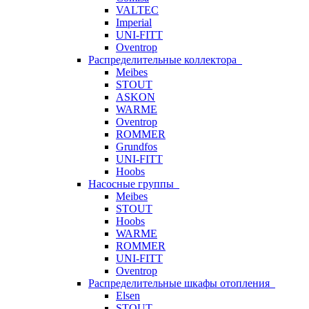
VALTEC
Imperial
UNI-FITT
Oventrop
Распределительные коллектора
Meibes
STOUT
ASKON
WARME
Oventrop
ROMMER
Grundfos
UNI-FITT
Hoobs
Насосные группы
Meibes
STOUT
Hoobs
WARME
ROMMER
UNI-FITT
Oventrop
Распределительные шкафы отопления
Elsen
STOUT