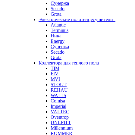
Сунержа
Secado
Grota
Электрические полотенцесушители
Atlantic
Terminus
Ника
Energy
Сунержа
Secado
Grota
Коллектора для теплого пола
TIM
FIV
MVI
STOUT
REHAU
WATTS
Comisa
Imperial
VALTEC
Oventrop
UNI-FITT
Millennium
ROMMER