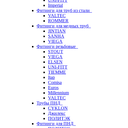
UNI-FITT
Imperial
Фитинги для труб из стали
VALTEC
ROMMER
Фитинги для медных труб
JINTIAN
SANHA
VIEGA
Фитинги резьбовые
STOUT
VIEGA
ELSEN
UNI-FITT
TIEMME
Itap
Comisa
Euros
Millennium
VALTEC
Трубы ПНД
CYKLON
Джилекс
ПОЛИТЭК
Фитинги для ПНД