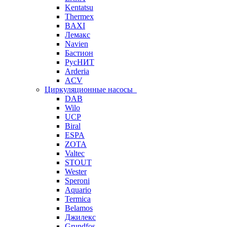
Kentatsu
Thermex
BAXI
Лемакс
Navien
Бастион
РусНИТ
Arderia
ACV
Циркуляционные насосы
DAB
Wilo
UCP
Biral
ESPA
ZOTA
Valtec
STOUT
Wester
Speroni
Aquario
Termica
Belamos
Джилекс
Grundfos