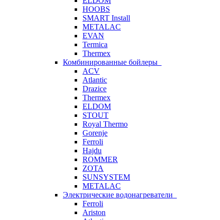
ELDOM
HOOBS
SMART Install
METALAC
EVAN
Termica
Thermex
Комбинированные бойлеры
ACV
Atlantic
Drazice
Thermex
ELDOM
STOUT
Royal Thermo
Gorenje
Ferroli
Hajdu
ROMMER
ZOTA
SUNSYSTEM
METALAC
Электрические водонагреватели
Ferroli
Ariston