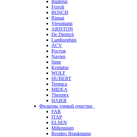
Buderus
Ferroli
BOSCH
Rinnai
Viessmann
ARISTON
De Dietrich
Lamborghini
ACV
Ростов
Navien
Sime
Kentatsu
WOLF
HUBERT
Termica
MIDEA
Thermex
HAIER
Фильтры тонкой очистки
FAR
ITAP
ELSEN
Millennium
Resideo Braukmann