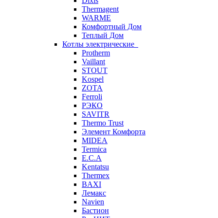
Dixis
Thermagent
WARME
Комфортный Дом
Теплый Дом
Котлы электрические
Protherm
Vaillant
STOUT
Kospel
ZOTA
Ferroli
РЭКО
SAVITR
Thermo Trust
Элемент Комфорта
MIDEA
Termica
E.C.A
Kentatsu
Thermex
BAXI
Лемакс
Navien
Бастион