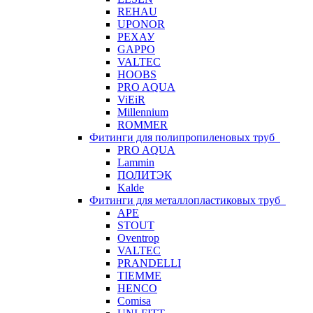
REHAU
UPONOR
РЕХАУ
GAPPO
VALTEC
HOOBS
PRO AQUA
ViEiR
Millennium
ROMMER
Фитинги для полипропиленовых труб
PRO AQUA
Lammin
ПОЛИТЭК
Kalde
Фитинги для металлопластиковых труб
APE
STOUT
Oventrop
VALTEC
PRANDELLI
TIEMME
HENCO
Comisa