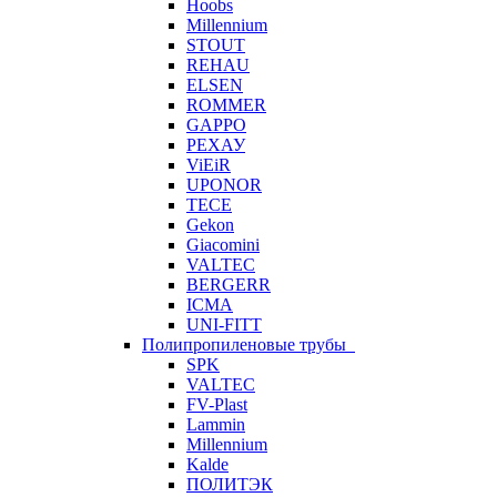
Hoobs
Millennium
STOUT
REHAU
ELSEN
ROMMER
GAPPO
РЕХАУ
ViEiR
UPONOR
TECE
Gekon
Giacomini
VALTEC
BERGERR
ICMA
UNI-FITT
Полипропиленовые трубы
SPK
VALTEC
FV-Plast
Lammin
Millennium
Kalde
ПОЛИТЭК