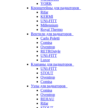
YORK
Кронштейны для радиаторов
Rifar
KERMI
UNI-FITT
Millennium
Royal Thermo
Вентили для радиаторов
Carlo Poletti
Comisa
Oventrop
RETROstyle
UNI-FITT
Luxor
Клапаны для радиаторов
UNI-FITT
STOUT
Oventrop
Comisa
Узлы для радиаторов
Comisa
Oventrop
REHAU
Rifar
STOUT