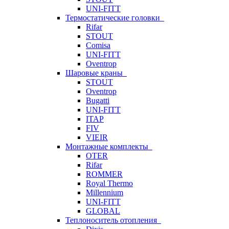
UNI-FITT
Термостатические головки
Rifar
STOUT
Comisa
UNI-FITT
Oventrop
Шаровые краны
STOUT
Oventrop
Bugatti
UNI-FITT
ITAP
FIV
VIEIR
Монтажные комплекты
OTER
Rifar
ROMMER
Royal Thermo
Millennium
UNI-FITT
GLOBAL
Теплоноситель отопления