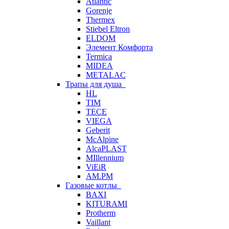
Atlantic
Gorenje
Thermex
Stiebel Eltron
ELDOM
Элемент Комфорта
Termica
MIDEA
METALAC
Трапы для душа
HL
TIM
TECE
VIEGA
Geberit
McAlpine
AlcaPLAST
MIllennium
ViEiR
AM.PM
Газовые котлы
BAXI
KITURAMI
Protherm
Vaillant