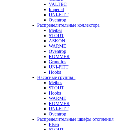
VALTEC
Imperial
UNI-FITT
Oventrop
Распределительные коллектора
Meibes
STOUT
ASKON
WARME
Oventrop
ROMMER
Grundfos
UNI-FITT
Hoobs
Насосные группы
Meibes
STOUT
Hoobs
WARME
ROMMER
UNI-FITT
Oventrop
Распределительные шкафы отопления
Elsen
STOUT