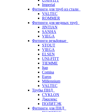
UNI-FITT
Imperial
Фитинги для труб из стали
VALTEC
ROMMER
Фитинги для медных труб
JINTIAN
SANHA
VIEGA
Фитинги резьбовые
STOUT
VIEGA
ELSEN
UNI-FITT
TIEMME
Itap
Comisa
Euros
Millennium
VALTEC
Трубы ПНД
CYKLON
Джилекс
ПОЛИТЭК
Фитинги для ПНД