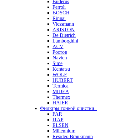
Buderus
Ferroli
BOSCH
Rinnai
Viessmann
ARISTON
De Dietrich
Lamborghini
ACV
Ростов
Navien
Sime
Kentatsu
WOLF
HUBERT
Termica
MIDEA
Thermex
HAIER
Фильтры тонкой очистки
FAR
ITAP
ELSEN
Millennium
Resideo Braukmann