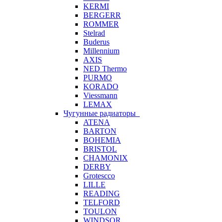
KERMI
BERGERR
ROMMER
Stelrad
Buderus
Millennium
AXIS
NED Thermo
PURMO
KORADO
Viessmann
LEMAX
Чугунные радиаторы
ATENA
BARTON
BOHEMIA
BRISTOL
CHAMONIX
DERBY
Grotescco
LILLE
READING
TELFORD
TOULON
WINDSOR