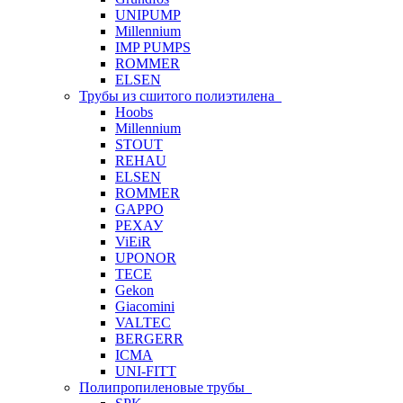
UNIPUMP
Millennium
IMP PUMPS
ROMMER
ELSEN
Трубы из сшитого полиэтилена
Hoobs
Millennium
STOUT
REHAU
ELSEN
ROMMER
GAPPO
РЕХАУ
ViEiR
UPONOR
TECE
Gekon
Giacomini
VALTEC
BERGERR
ICMA
UNI-FITT
Полипропиленовые трубы