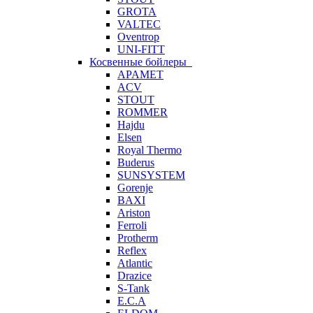
GROTA
VALTEC
Oventrop
UNI-FITT
Косвенные бойлеры
APAMET
ACV
STOUT
ROMMER
Hajdu
Elsen
Royal Thermo
Buderus
SUNSYSTEM
Gorenje
BAXI
Ariston
Ferroli
Protherm
Reflex
Atlantic
Drazice
S-Tank
E.C.A