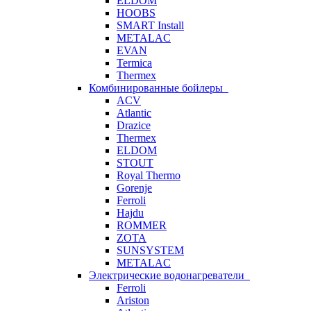
ELDOM
HOOBS
SMART Install
METALAC
EVAN
Termica
Thermex
Комбинированные бойлеры
ACV
Atlantic
Drazice
Thermex
ELDOM
STOUT
Royal Thermo
Gorenje
Ferroli
Hajdu
ROMMER
ZOTA
SUNSYSTEM
METALAC
Электрические водонагреватели
Ferroli
Ariston