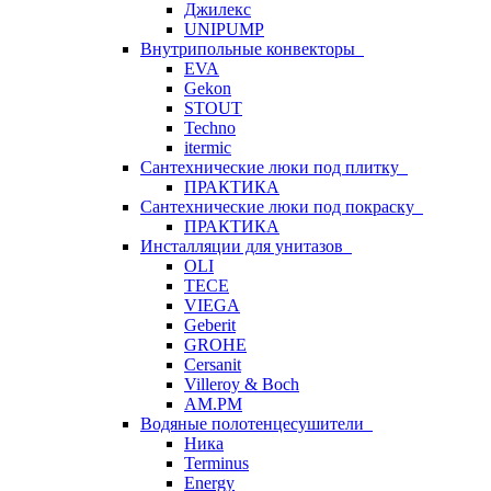
Джилекс
UNIPUMP
Внутрипольные конвекторы
EVA
Gekon
STOUT
Techno
itermic
Сантехнические люки под плитку
ПРАКТИКА
Сантехнические люки под покраску
ПРАКТИКА
Инсталляции для унитазов
OLI
TECE
VIEGA
Geberit
GROHE
Cersanit
Villeroy & Boch
AM.PM
Водяные полотенцесушители
Ника
Terminus
Energy