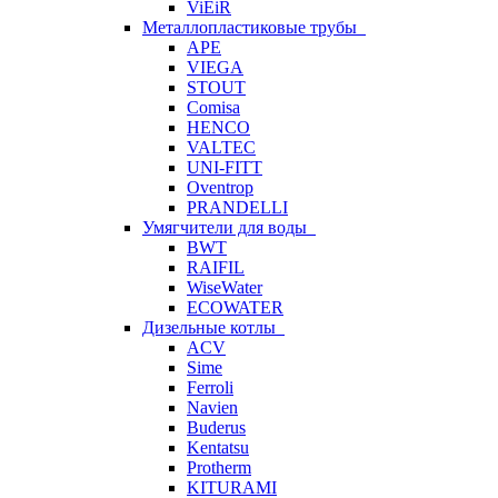
ViEiR
Металлопластиковые трубы
APE
VIEGA
STOUT
Comisa
HENCO
VALTEC
UNI-FITT
Oventrop
PRANDELLI
Умягчители для воды
BWT
RAIFIL
WiseWater
ECOWATER
Дизельные котлы
ACV
Sime
Ferroli
Navien
Buderus
Kentatsu
Protherm
KITURAMI