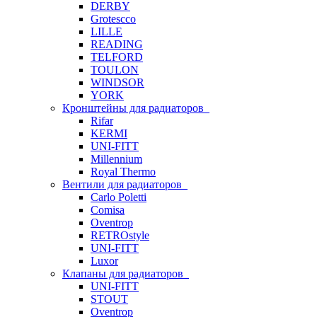
DERBY
Grotescco
LILLE
READING
TELFORD
TOULON
WINDSOR
YORK
Кронштейны для радиаторов
Rifar
KERMI
UNI-FITT
Millennium
Royal Thermo
Вентили для радиаторов
Carlo Poletti
Comisa
Oventrop
RETROstyle
UNI-FITT
Luxor
Клапаны для радиаторов
UNI-FITT
STOUT
Oventrop