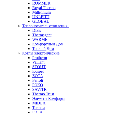
ROMMER
Royal Thermo
Millennium
UNI-FITT
GLOBAL
Теплоноситель отопления
Dixis
Thermagent
WARME
Комфортный Дом
Теплый Дом
Котлы электрические
Protherm
Vaillant
STOUT
Kospel
ZOTA
Ferroli
РЭКО
SAVITR
Thermo Trust
Элемент Комфорта
MIDEA
Termica
E.C.A