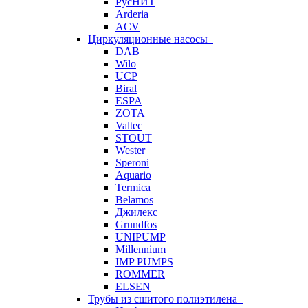
РусНИТ
Arderia
ACV
Циркуляционные насосы
DAB
Wilo
UCP
Biral
ESPA
ZOTA
Valtec
STOUT
Wester
Speroni
Aquario
Termica
Belamos
Джилекс
Grundfos
UNIPUMP
Millennium
IMP PUMPS
ROMMER
ELSEN
Трубы из сшитого полиэтилена