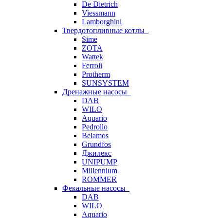
De Dietrich
Viessmann
Lamborghini
Твердотопливные котлы
Sime
ZOTA
Wattek
Ferroli
Protherm
SUNSYSTEM
Дренажные насосы
DAB
WILO
Aquario
Pedrollo
Belamos
Grundfos
Джилекс
UNIPUMP
Millennium
ROMMER
Фекальные насосы
DAB
WILO
Aquario