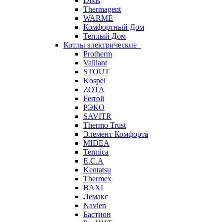
Dixis
Thermagent
WARME
Комфортный Дом
Теплый Дом
Котлы электрические
Protherm
Vaillant
STOUT
Kospel
ZOTA
Ferroli
РЭКО
SAVITR
Thermo Trust
Элемент Комфорта
MIDEA
Termica
E.C.A
Kentatsu
Thermex
BAXI
Лемакс
Navien
Бастион