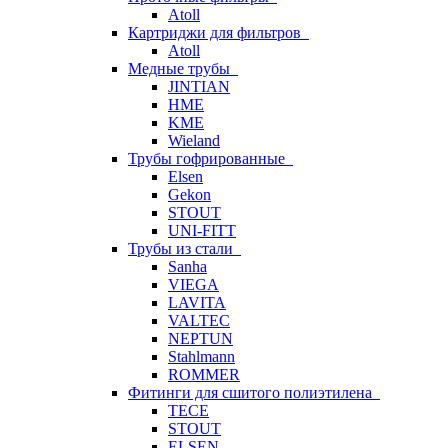
Atoll
Картриджи для фильтров
Atoll
Медные трубы
JINTIAN
HME
KME
Wieland
Трубы гофрированные
Elsen
Gekon
STOUT
UNI-FITT
Трубы из стали
Sanha
VIEGA
LAVITA
VALTEC
NEPTUN
Stahlmann
ROMMER
Фитинги для сшитого полиэтилена
TECE
STOUT
ELSEN