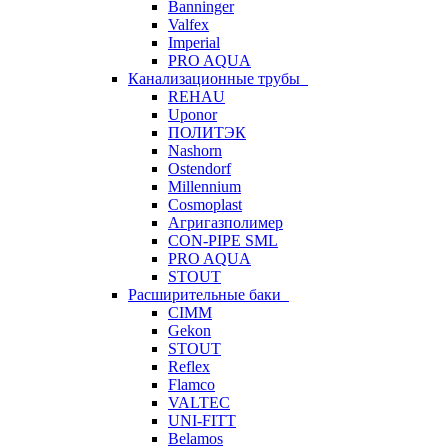
Banninger
Valfex
Imperial
PRO AQUA
Канализационные трубы
REHAU
Uponor
ПОЛИТЭК
Nashorn
Ostendorf
Millennium
Cosmoplast
Агригазполимер
CON-PIPE SML
PRO AQUA
STOUT
Расширительные баки
CIMM
Gekon
STOUT
Reflex
Flamco
VALTEC
UNI-FITT
Belamos