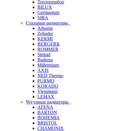
Теплоприбор
BILUX
Germanium
SIRA
Стальные радиаторы
Arbonia
Zehnder
KERMI
BERGERR
ROMMER
Stelrad
Buderus
Millennium
AXIS
NED Thermo
PURMO
KORADO
Viessmann
LEMAX
Чугунные радиаторы
ATENA
BARTON
BOHEMIA
BRISTOL
CHAMONIX