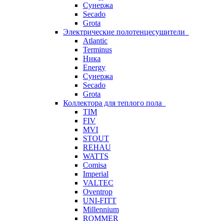
Сунержа
Secado
Grota
Электрические полотенцесушители
Atlantic
Terminus
Ника
Energy
Сунержа
Secado
Grota
Коллектора для теплого пола
TIM
FIV
MVI
STOUT
REHAU
WATTS
Comisa
Imperial
VALTEC
Oventrop
UNI-FITT
Millennium
ROMMER