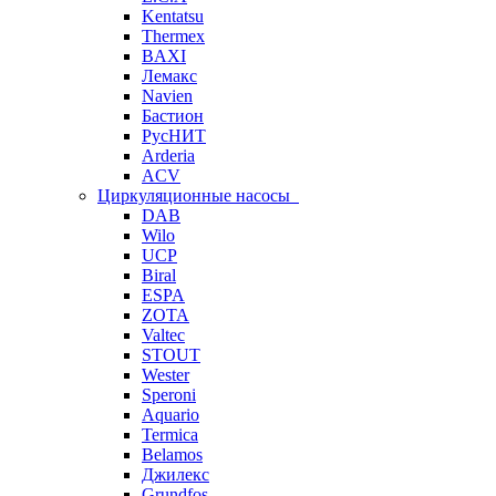
Kentatsu
Thermex
BAXI
Лемакс
Navien
Бастион
РусНИТ
Arderia
ACV
Циркуляционные насосы
DAB
Wilo
UCP
Biral
ESPA
ZOTA
Valtec
STOUT
Wester
Speroni
Aquario
Termica
Belamos
Джилекс
Grundfos