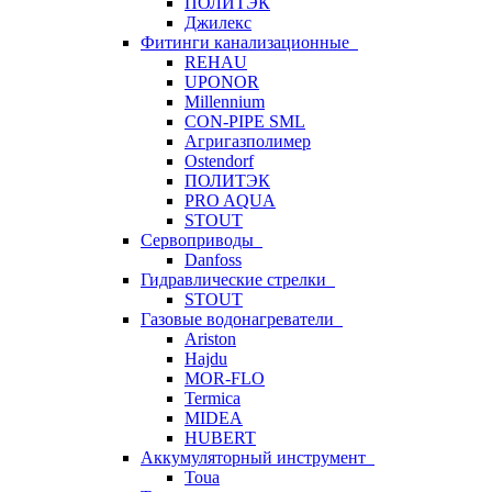
ПОЛИТЭК
Джилекс
Фитинги канализационные
REHAU
UPONOR
Millennium
CON-PIPE SML
Агригазполимер
Ostendorf
ПОЛИТЭК
PRO AQUA
STOUT
Сервоприводы
Danfoss
Гидравлические стрелки
STOUT
Газовые водонагреватели
Ariston
Hajdu
MOR-FLO
Termica
MIDEA
HUBERT
Аккумуляторный инструмент
Toua