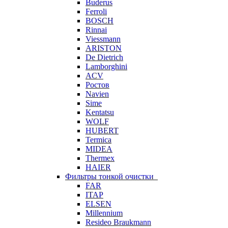
Buderus
Ferroli
BOSCH
Rinnai
Viessmann
ARISTON
De Dietrich
Lamborghini
ACV
Ростов
Navien
Sime
Kentatsu
WOLF
HUBERT
Termica
MIDEA
Thermex
HAIER
Фильтры тонкой очистки
FAR
ITAP
ELSEN
Millennium
Resideo Braukmann