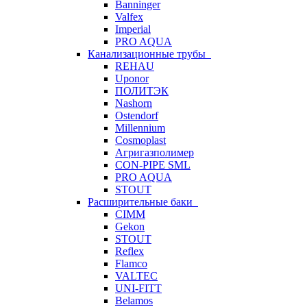
Banninger
Valfex
Imperial
PRO AQUA
Канализационные трубы
REHAU
Uponor
ПОЛИТЭК
Nashorn
Ostendorf
Millennium
Cosmoplast
Агригазполимер
CON-PIPE SML
PRO AQUA
STOUT
Расширительные баки
CIMM
Gekon
STOUT
Reflex
Flamco
VALTEC
UNI-FITT
Belamos