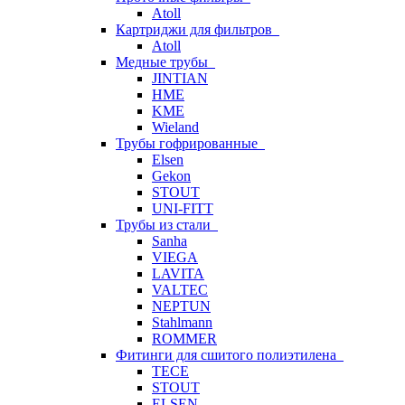
Atoll
Картриджи для фильтров
Atoll
Медные трубы
JINTIAN
HME
KME
Wieland
Трубы гофрированные
Elsen
Gekon
STOUT
UNI-FITT
Трубы из стали
Sanha
VIEGA
LAVITA
VALTEC
NEPTUN
Stahlmann
ROMMER
Фитинги для сшитого полиэтилена
TECE
STOUT
ELSEN