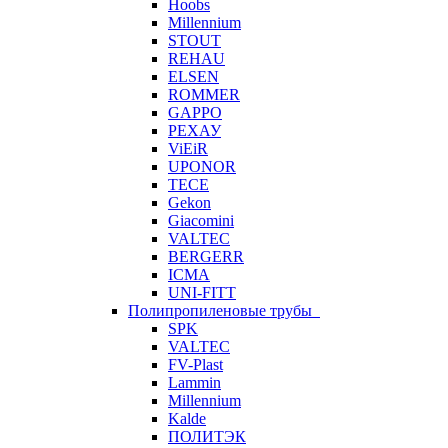
Hoobs
Millennium
STOUT
REHAU
ELSEN
ROMMER
GAPPO
РЕХАУ
ViEiR
UPONOR
TECE
Gekon
Giacomini
VALTEC
BERGERR
ICMA
UNI-FITT
Полипропиленовые трубы
SPK
VALTEC
FV-Plast
Lammin
Millennium
Kalde
ПОЛИТЭК