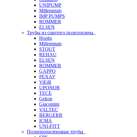
UNIPUMP
Millennium
IMP PUMPS
ROMMER
ELSEN
Трубы из сшитого полиэтилена
Hoobs
Millennium
STOUT
REHAU
ELSEN
ROMMER
GAPPO
РЕХАУ
ViEiR
UPONOR
TECE
Gekon
Giacomini
VALTEC
BERGERR
ICMA
UNI-FITT
Полипропиленовые трубы