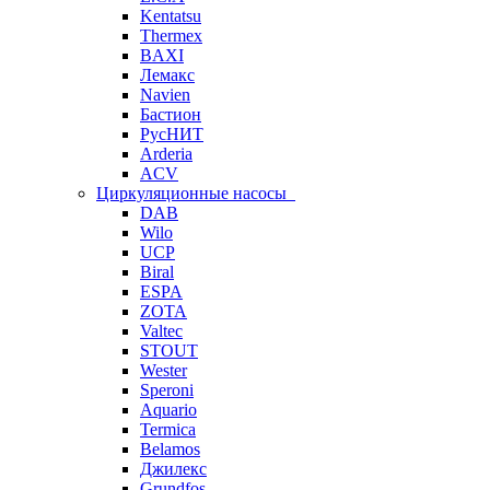
Kentatsu
Thermex
BAXI
Лемакс
Navien
Бастион
РусНИТ
Arderia
ACV
Циркуляционные насосы
DAB
Wilo
UCP
Biral
ESPA
ZOTA
Valtec
STOUT
Wester
Speroni
Aquario
Termica
Belamos
Джилекс
Grundfos