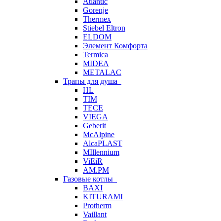
Atlantic
Gorenje
Thermex
Stiebel Eltron
ELDOM
Элемент Комфорта
Termica
MIDEA
METALAC
Трапы для душа
HL
TIM
TECE
VIEGA
Geberit
McAlpine
AlcaPLAST
MIllennium
ViEiR
AM.PM
Газовые котлы
BAXI
KITURAMI
Protherm
Vaillant