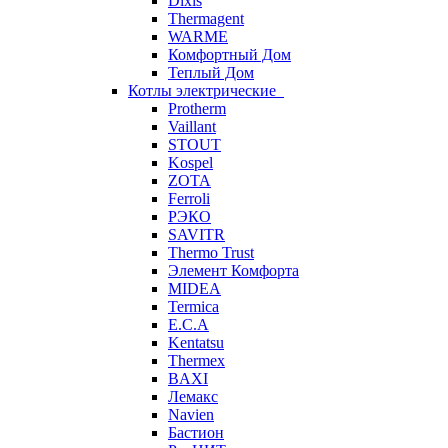
Dixis
Thermagent
WARME
Комфортный Дом
Теплый Дом
Котлы электрические
Protherm
Vaillant
STOUT
Kospel
ZOTA
Ferroli
РЭКО
SAVITR
Thermo Trust
Элемент Комфорта
MIDEA
Termica
E.C.A
Kentatsu
Thermex
BAXI
Лемакс
Navien
Бастион