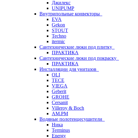
Джилекс
UNIPUMP
Внутрипольные конвекторы
EVA
Gekon
STOUT
Techno
itermic
Сантехнические люки под плитку
ПРАКТИКА
Сантехнические люки под покраску
ПРАКТИКА
Инсталляции для унитазов
OLI
TECE
VIEGA
Geberit
GROHE
Cersanit
Villeroy & Boch
AM.PM
Водяные полотенцесушители
Ника
Terminus
Energy