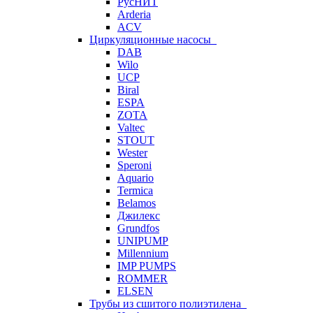
РусНИТ
Arderia
ACV
Циркуляционные насосы
DAB
Wilo
UCP
Biral
ESPA
ZOTA
Valtec
STOUT
Wester
Speroni
Aquario
Termica
Belamos
Джилекс
Grundfos
UNIPUMP
Millennium
IMP PUMPS
ROMMER
ELSEN
Трубы из сшитого полиэтилена