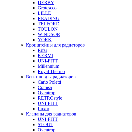
DERBY
Grotescco
LILLE
READING
TELFORD
TOULON
WINDSOR
YORK
Кронштейны для радиаторов
Rifar
KERMI
UNI-FITT
Millennium
Royal Thermo
Вентили для радиаторов
Carlo Poletti
Comisa
Oventrop
RETROstyle
UNI-FITT
Luxor
Клапаны для радиаторов
UNI-FITT
STOUT
Oventrop