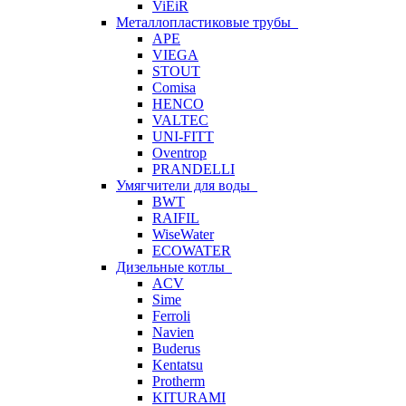
ViEiR
Металлопластиковые трубы
APE
VIEGA
STOUT
Comisa
HENCO
VALTEC
UNI-FITT
Oventrop
PRANDELLI
Умягчители для воды
BWT
RAIFIL
WiseWater
ECOWATER
Дизельные котлы
ACV
Sime
Ferroli
Navien
Buderus
Kentatsu
Protherm
KITURAMI