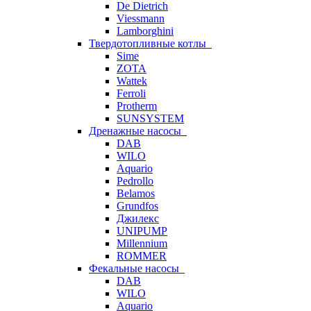
De Dietrich
Viessmann
Lamborghini
Твердотопливные котлы
Sime
ZOTA
Wattek
Ferroli
Protherm
SUNSYSTEM
Дренажные насосы
DAB
WILO
Aquario
Pedrollo
Belamos
Grundfos
Джилекс
UNIPUMP
Millennium
ROMMER
Фекальные насосы
DAB
WILO
Aquario