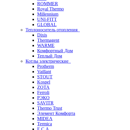
ROMMER
Royal Thermo
Millennium
UNI-FITT
GLOBAL
Теплоноситель отопления
Dixis
Thermagent
WARME
Комфортный Дом
Теплый Дом
Котлы электрические
Protherm
Vaillant
STOUT
Kospel
ZOTA
Ferroli
РЭКО
SAVITR
Thermo Trust
Элемент Комфорта
MIDEA
Termica
E.C.A