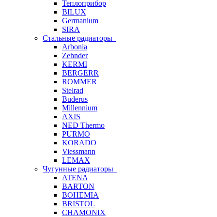
Теплоприбор
BILUX
Germanium
SIRA
Стальные радиаторы
Arbonia
Zehnder
KERMI
BERGERR
ROMMER
Stelrad
Buderus
Millennium
AXIS
NED Thermo
PURMO
KORADO
Viessmann
LEMAX
Чугунные радиаторы
ATENA
BARTON
BOHEMIA
BRISTOL
CHAMONIX