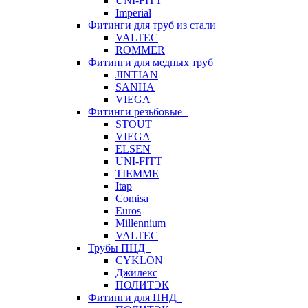
UNI-FITT
Imperial
Фитинги для труб из стали
VALTEC
ROMMER
Фитинги для медных труб
JINTIAN
SANHA
VIEGA
Фитинги резьбовые
STOUT
VIEGA
ELSEN
UNI-FITT
TIEMME
Itap
Comisa
Euros
Millennium
VALTEC
Трубы ПНД
CYKLON
Джилекс
ПОЛИТЭК
Фитинги для ПНД