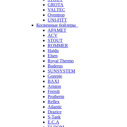
GROTA
VALTEC
Oventrop
UNI-FITT
Косвенные бойлеры
APAMET
ACV
STOUT
ROMMER
Hajdu
Elsen
Royal Thermo
Buderus
SUNSYSTEM
Gorenje
BAXI
Ariston
Ferroli
Protherm
Reflex
Atlantic
Drazice
S-Tank
E.C.A