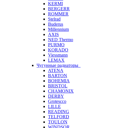
KERMI
BERGERR
ROMMER
Stelrad
Buderus
Millennium
AXIS
NED Thermo
PURMO
KORADO
Viessmann
LEMAX
Чугунные радиаторы
ATENA
BARTON
BOHEMIA
BRISTOL
CHAMONIX
DERBY
Grotescco
LILLE
READING
TELFORD
TOULON
WINDSOR