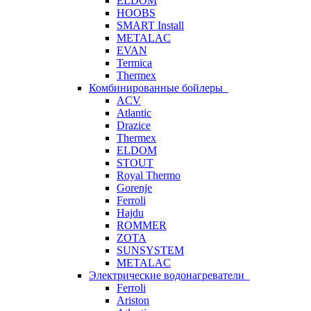
ELDOM
HOOBS
SMART Install
METALAC
EVAN
Termica
Thermex
Комбинированные бойлеры
ACV
Atlantic
Drazice
Thermex
ELDOM
STOUT
Royal Thermo
Gorenje
Ferroli
Hajdu
ROMMER
ZOTA
SUNSYSTEM
METALAC
Электрические водонагреватели
Ferroli
Ariston