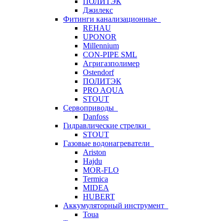
ПОЛИТЭК
Джилекс
Фитинги канализационные
REHAU
UPONOR
Millennium
CON-PIPE SML
Агригазполимер
Ostendorf
ПОЛИТЭК
PRO AQUA
STOUT
Сервоприводы
Danfoss
Гидравлические стрелки
STOUT
Газовые водонагреватели
Ariston
Hajdu
MOR-FLO
Termica
MIDEA
HUBERT
Аккумуляторный инструмент
Toua