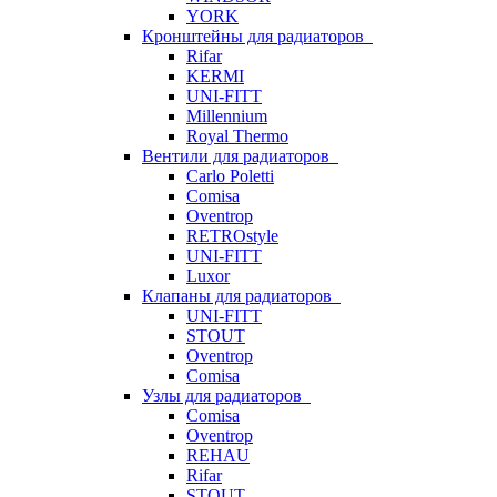
YORK
Кронштейны для радиаторов
Rifar
KERMI
UNI-FITT
Millennium
Royal Thermo
Вентили для радиаторов
Carlo Poletti
Comisa
Oventrop
RETROstyle
UNI-FITT
Luxor
Клапаны для радиаторов
UNI-FITT
STOUT
Oventrop
Comisa
Узлы для радиаторов
Comisa
Oventrop
REHAU
Rifar
STOUT