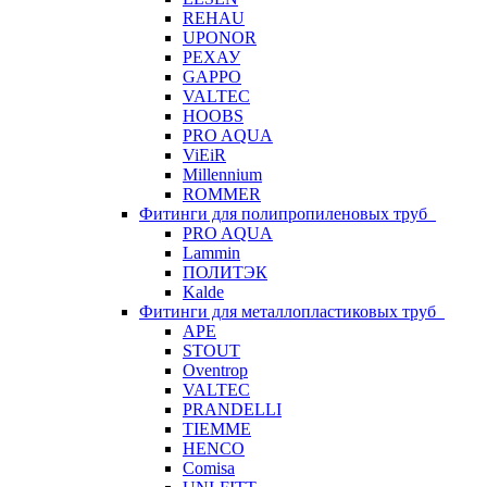
REHAU
UPONOR
РЕХАУ
GAPPO
VALTEC
HOOBS
PRO AQUA
ViEiR
Millennium
ROMMER
Фитинги для полипропиленовых труб
PRO AQUA
Lammin
ПОЛИТЭК
Kalde
Фитинги для металлопластиковых труб
APE
STOUT
Oventrop
VALTEC
PRANDELLI
TIEMME
HENCO
Comisa