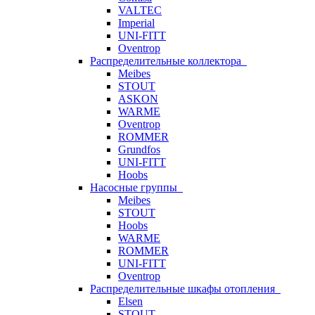
VALTEC
Imperial
UNI-FITT
Oventrop
Распределительные коллектора
Meibes
STOUT
ASKON
WARME
Oventrop
ROMMER
Grundfos
UNI-FITT
Hoobs
Насосные группы
Meibes
STOUT
Hoobs
WARME
ROMMER
UNI-FITT
Oventrop
Распределительные шкафы отопления
Elsen
STOUT