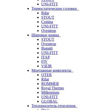
UNI-FITT
Термостатические головки
Rifar
STOUT
Comisa
UNI-FITT
Oventrop
Шаровые краны
STOUT
Oventrop
Bugatti
UNI-FITT
ITAP
FIV
VIEIR
Монтажные комплекты
OTER
Rifar
ROMMER
Royal Thermo
Millennium
UNI-FITT
GLOBAL
Теплоноситель отопления