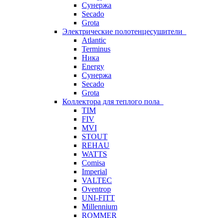
Сунержа
Secado
Grota
Электрические полотенцесушители
Atlantic
Terminus
Ника
Energy
Сунержа
Secado
Grota
Коллектора для теплого пола
TIM
FIV
MVI
STOUT
REHAU
WATTS
Comisa
Imperial
VALTEC
Oventrop
UNI-FITT
Millennium
ROMMER