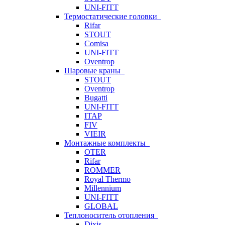
UNI-FITT
Термостатические головки
Rifar
STOUT
Comisa
UNI-FITT
Oventrop
Шаровые краны
STOUT
Oventrop
Bugatti
UNI-FITT
ITAP
FIV
VIEIR
Монтажные комплекты
OTER
Rifar
ROMMER
Royal Thermo
Millennium
UNI-FITT
GLOBAL
Теплоноситель отопления
Dixis