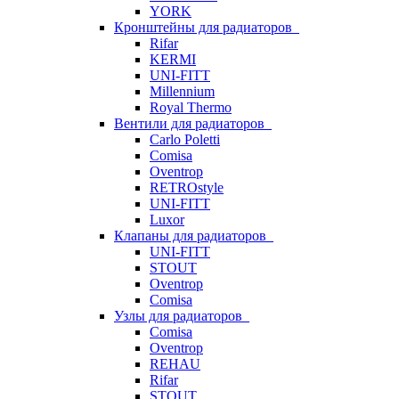
YORK
Кронштейны для радиаторов
Rifar
KERMI
UNI-FITT
Millennium
Royal Thermo
Вентили для радиаторов
Carlo Poletti
Comisa
Oventrop
RETROstyle
UNI-FITT
Luxor
Клапаны для радиаторов
UNI-FITT
STOUT
Oventrop
Comisa
Узлы для радиаторов
Comisa
Oventrop
REHAU
Rifar
STOUT