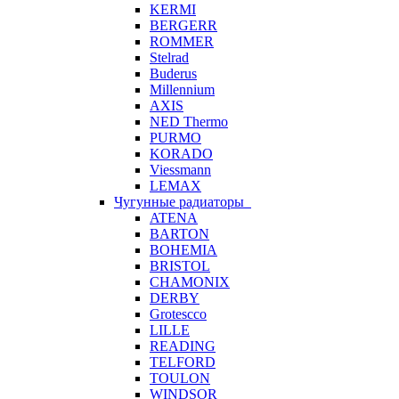
KERMI
BERGERR
ROMMER
Stelrad
Buderus
Millennium
AXIS
NED Thermo
PURMO
KORADO
Viessmann
LEMAX
Чугунные радиаторы
ATENA
BARTON
BOHEMIA
BRISTOL
CHAMONIX
DERBY
Grotescco
LILLE
READING
TELFORD
TOULON
WINDSOR