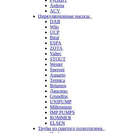
РусНИТ
Arderia
ACV
Циркуляционные насосы
DAB
Wilo
UCP
Biral
ESPA
ZOTA
Valtec
STOUT
Wester
Speroni
Aquario
Termica
Belamos
Джилекс
Grundfos
UNIPUMP
Millennium
IMP PUMPS
ROMMER
ELSEN
Трубы из сшитого полиэтилена