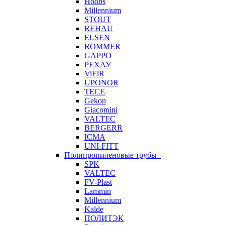
Hoobs
Millennium
STOUT
REHAU
ELSEN
ROMMER
GAPPO
РЕХАУ
ViEiR
UPONOR
TECE
Gekon
Giacomini
VALTEC
BERGERR
ICMA
UNI-FITT
Полипропиленовые трубы
SPK
VALTEC
FV-Plast
Lammin
Millennium
Kalde
ПОЛИТЭК