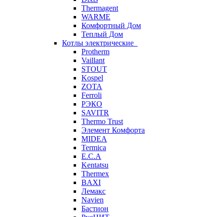
Thermagent
WARME
Комфортный Дом
Теплый Дом
Котлы электрические
Protherm
Vaillant
STOUT
Kospel
ZOTA
Ferroli
РЭКО
SAVITR
Thermo Trust
Элемент Комфорта
MIDEA
Termica
E.C.A
Kentatsu
Thermex
BAXI
Лемакс
Navien
Бастион