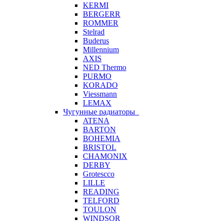
KERMI
BERGERR
ROMMER
Stelrad
Buderus
Millennium
AXIS
NED Thermo
PURMO
KORADO
Viessmann
LEMAX
Чугунные радиаторы
ATENA
BARTON
BOHEMIA
BRISTOL
CHAMONIX
DERBY
Grotescco
LILLE
READING
TELFORD
TOULON
WINDSOR