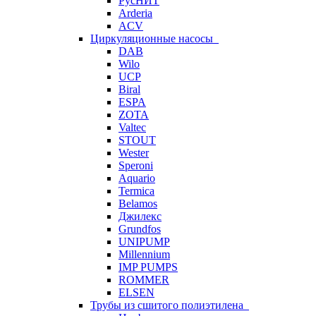
РусНИТ
Arderia
ACV
Циркуляционные насосы
DAB
Wilo
UCP
Biral
ESPA
ZOTA
Valtec
STOUT
Wester
Speroni
Aquario
Termica
Belamos
Джилекс
Grundfos
UNIPUMP
Millennium
IMP PUMPS
ROMMER
ELSEN
Трубы из сшитого полиэтилена