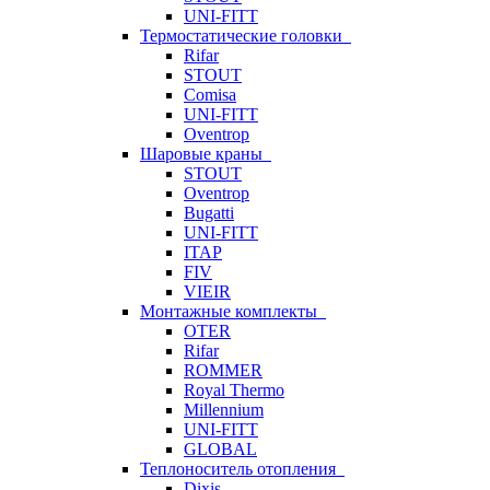
UNI-FITT
Термостатические головки
Rifar
STOUT
Comisa
UNI-FITT
Oventrop
Шаровые краны
STOUT
Oventrop
Bugatti
UNI-FITT
ITAP
FIV
VIEIR
Монтажные комплекты
OTER
Rifar
ROMMER
Royal Thermo
Millennium
UNI-FITT
GLOBAL
Теплоноситель отопления
Dixis