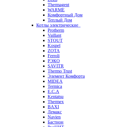
Thermagent
WARME
Комфортный Дом
Теплый Дом
Котлы электрические
Protherm
Vaillant
STOUT
Kospel
ZOTA
Ferroli
РЭКО
SAVITR
Thermo Trust
Элемент Комфорта
MIDEA
Termica
E.C.A
Kentatsu
Thermex
BAXI
Лемакс
Navien
Бастион