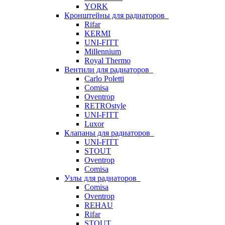
YORK
Кронштейны для радиаторов
Rifar
KERMI
UNI-FITT
Millennium
Royal Thermo
Вентили для радиаторов
Carlo Poletti
Comisa
Oventrop
RETROstyle
UNI-FITT
Luxor
Клапаны для радиаторов
UNI-FITT
STOUT
Oventrop
Comisa
Узлы для радиаторов
Comisa
Oventrop
REHAU
Rifar
STOUT