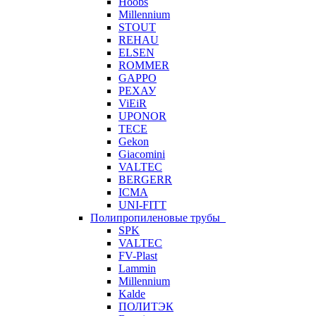
Hoobs
Millennium
STOUT
REHAU
ELSEN
ROMMER
GAPPO
РЕХАУ
ViEiR
UPONOR
TECE
Gekon
Giacomini
VALTEC
BERGERR
ICMA
UNI-FITT
Полипропиленовые трубы
SPK
VALTEC
FV-Plast
Lammin
Millennium
Kalde
ПОЛИТЭК