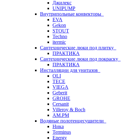
Джилекс
UNIPUMP
Внутрипольные конвекторы
EVA
Gekon
STOUT
Techno
itermic
Сантехнические люки под плитку
ПРАКТИКА
Сантехнические люки под покраску
ПРАКТИКА
Инсталляции для унитазов
OLI
TECE
VIEGA
Geberit
GROHE
Cersanit
Villeroy & Boch
AM.PM
Водяные полотенцесушители
Ника
Terminus
Energy