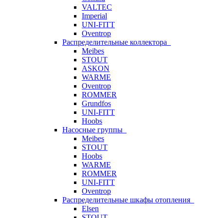
VALTEC
Imperial
UNI-FITT
Oventrop
Распределительные коллектора
Meibes
STOUT
ASKON
WARME
Oventrop
ROMMER
Grundfos
UNI-FITT
Hoobs
Насосные группы
Meibes
STOUT
Hoobs
WARME
ROMMER
UNI-FITT
Oventrop
Распределительные шкафы отопления
Elsen
STOUT