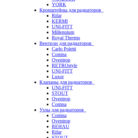
YORK
Кронштейны для радиаторов
Rifar
KERMI
UNI-FITT
Millennium
Royal Thermo
Вентили для радиаторов
Carlo Poletti
Comisa
Oventrop
RETROstyle
UNI-FITT
Luxor
Клапаны для радиаторов
UNI-FITT
STOUT
Oventrop
Comisa
Узлы для радиаторов
Comisa
Oventrop
REHAU
Rifar
STOUT