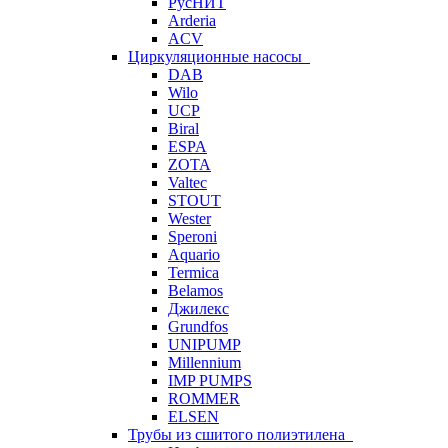
РусНИТ
Arderia
ACV
Циркуляционные насосы
DAB
Wilo
UCP
Biral
ESPA
ZOTA
Valtec
STOUT
Wester
Speroni
Aquario
Termica
Belamos
Джилекс
Grundfos
UNIPUMP
Millennium
IMP PUMPS
ROMMER
ELSEN
Трубы из сшитого полиэтилена