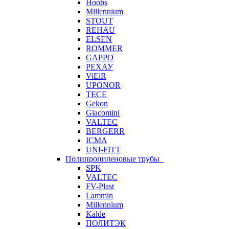
Hoobs
Millennium
STOUT
REHAU
ELSEN
ROMMER
GAPPO
РЕХАУ
ViEiR
UPONOR
TECE
Gekon
Giacomini
VALTEC
BERGERR
ICMA
UNI-FITT
Полипропиленовые трубы
SPK
VALTEC
FV-Plast
Lammin
Millennium
Kalde
ПОЛИТЭК