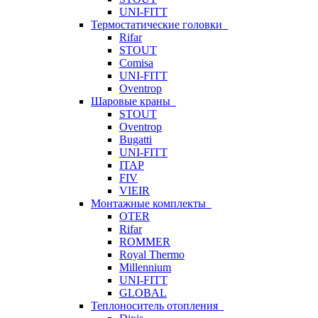
UNI-FITT
Термостатические головки
Rifar
STOUT
Comisa
UNI-FITT
Oventrop
Шаровые краны
STOUT
Oventrop
Bugatti
UNI-FITT
ITAP
FIV
VIEIR
Монтажные комплекты
OTER
Rifar
ROMMER
Royal Thermo
Millennium
UNI-FITT
GLOBAL
Теплоноситель отопления