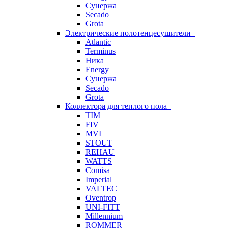
Сунержа
Secado
Grota
Электрические полотенцесушители
Atlantic
Terminus
Ника
Energy
Сунержа
Secado
Grota
Коллектора для теплого пола
TIM
FIV
MVI
STOUT
REHAU
WATTS
Comisa
Imperial
VALTEC
Oventrop
UNI-FITT
Millennium
ROMMER