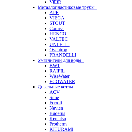
ViEiR
Металлопластиковые трубы
APE
VIEGA
STOUT
Comisa
HENCO
VALTEC
UNI-FITT
Oventrop
PRANDELLI
Умягчители для воды
BWT
RAIFIL
WiseWater
ECOWATER
Дизельные котлы
ACV
Sime
Ferroli
Navien
Buderus
Kentatsu
Protherm
KITURAMI