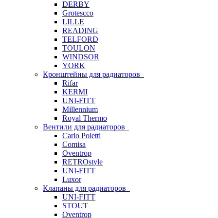
DERBY
Grotescco
LILLE
READING
TELFORD
TOULON
WINDSOR
YORK
Кронштейны для радиаторов
Rifar
KERMI
UNI-FITT
Millennium
Royal Thermo
Вентили для радиаторов
Carlo Poletti
Comisa
Oventrop
RETROstyle
UNI-FITT
Luxor
Клапаны для радиаторов
UNI-FITT
STOUT
Oventrop