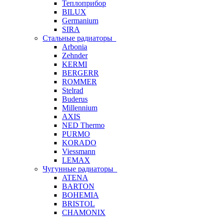
Теплоприбор
BILUX
Germanium
SIRA
Стальные радиаторы
Arbonia
Zehnder
KERMI
BERGERR
ROMMER
Stelrad
Buderus
Millennium
AXIS
NED Thermo
PURMO
KORADO
Viessmann
LEMAX
Чугунные радиаторы
ATENA
BARTON
BOHEMIA
BRISTOL
CHAMONIX