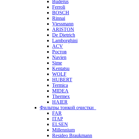
Buderus
Ferroli
BOSCH
Rinnai
Viessmann
ARISTON
De Dietrich
Lamborghini
ACV
Ростов
Navien
Sime
Kentatsu
WOLF
HUBERT
Termica
MIDEA
Thermex
HAIER
Фильтры тонкой очистки
FAR
ITAP
ELSEN
Millennium
Resideo Braukmann