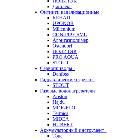
ПОЛИТЭК
Джилекс
Фитинги канализационные
REHAU
UPONOR
Millennium
CON-PIPE SML
Агригазполимер
Ostendorf
ПОЛИТЭК
PRO AQUA
STOUT
Сервоприводы
Danfoss
Гидравлические стрелки
STOUT
Газовые водонагреватели
Ariston
Hajdu
MOR-FLO
Termica
MIDEA
HUBERT
Аккумуляторный инструмент
Toua