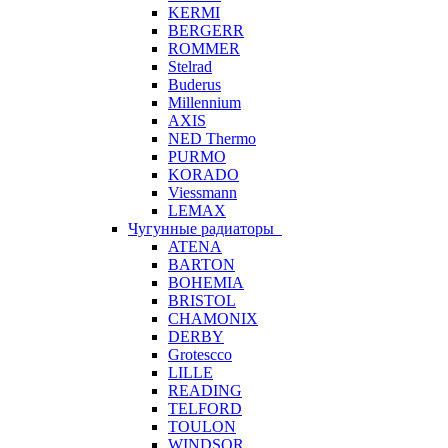
KERMI
BERGERR
ROMMER
Stelrad
Buderus
Millennium
AXIS
NED Thermo
PURMO
KORADO
Viessmann
LEMAX
Чугунные радиаторы
ATENA
BARTON
BOHEMIA
BRISTOL
CHAMONIX
DERBY
Grotescco
LILLE
READING
TELFORD
TOULON
WINDSOR