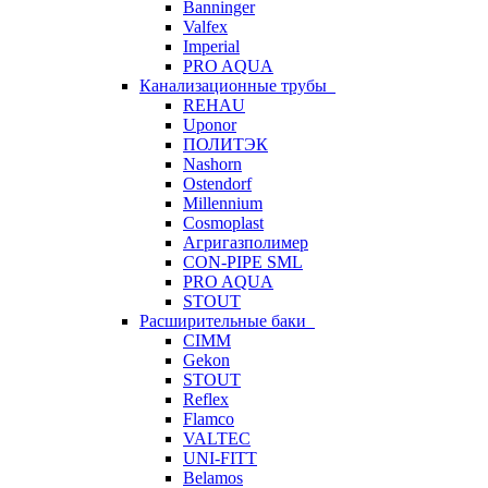
Banninger
Valfex
Imperial
PRO AQUA
Канализационные трубы
REHAU
Uponor
ПОЛИТЭК
Nashorn
Ostendorf
Millennium
Cosmoplast
Агригазполимер
CON-PIPE SML
PRO AQUA
STOUT
Расширительные баки
CIMM
Gekon
STOUT
Reflex
Flamco
VALTEC
UNI-FITT
Belamos