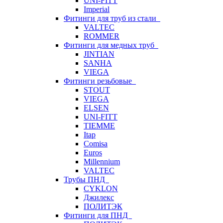
UNI-FITT
Imperial
Фитинги для труб из стали
VALTEC
ROMMER
Фитинги для медных труб
JINTIAN
SANHA
VIEGA
Фитинги резьбовые
STOUT
VIEGA
ELSEN
UNI-FITT
TIEMME
Itap
Comisa
Euros
Millennium
VALTEC
Трубы ПНД
CYKLON
Джилекс
ПОЛИТЭК
Фитинги для ПНД