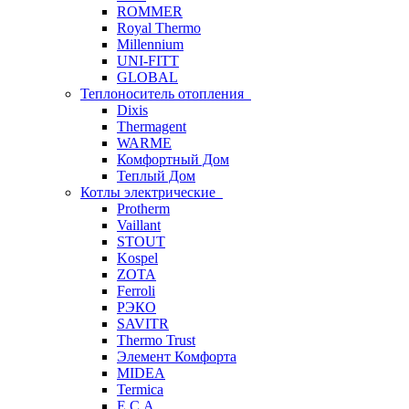
ROMMER
Royal Thermo
Millennium
UNI-FITT
GLOBAL
Теплоноситель отопления
Dixis
Thermagent
WARME
Комфортный Дом
Теплый Дом
Котлы электрические
Protherm
Vaillant
STOUT
Kospel
ZOTA
Ferroli
РЭКО
SAVITR
Thermo Trust
Элемент Комфорта
MIDEA
Termica
E.C.A