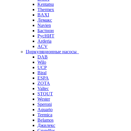
Kentatsu
Thermex
BAXI
Лемакс
Navien
Бастион
РусНИТ
Arderia
ACV
Циркуляционные насосы
DAB
Wilo
UCP
Biral
ESPA
ZOTA
Valtec
STOUT
Wester
Speroni
Aquario
Termica
Belamos
Джилекс
Grundfos