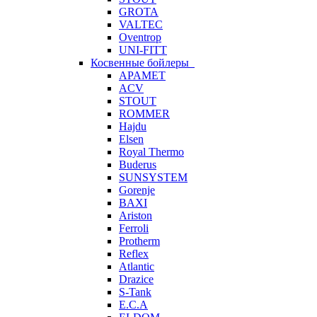
GROTA
VALTEC
Oventrop
UNI-FITT
Косвенные бойлеры
APAMET
ACV
STOUT
ROMMER
Hajdu
Elsen
Royal Thermo
Buderus
SUNSYSTEM
Gorenje
BAXI
Ariston
Ferroli
Protherm
Reflex
Atlantic
Drazice
S-Tank
E.C.A