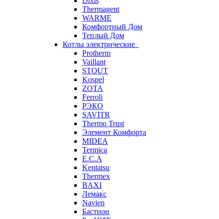
Dixis
Thermagent
WARME
Комфортный Дом
Теплый Дом
Котлы электрические
Protherm
Vaillant
STOUT
Kospel
ZOTA
Ferroli
РЭКО
SAVITR
Thermo Trust
Элемент Комфорта
MIDEA
Termica
E.C.A
Kentatsu
Thermex
BAXI
Лемакс
Navien
Бастион