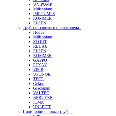
UNIPUMP
Millennium
IMP PUMPS
ROMMER
ELSEN
Трубы из сшитого полиэтилена
Hoobs
Millennium
STOUT
REHAU
ELSEN
ROMMER
GAPPO
РЕХАУ
ViEiR
UPONOR
TECE
Gekon
Giacomini
VALTEC
BERGERR
ICMA
UNI-FITT
Полипропиленовые трубы