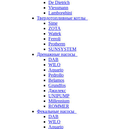
De Dietrich
Viessmann
Lamborghini
Твердотопливные котлы
Sime
ZOTA
Wattek
Ferroli
Protherm
SUNSYSTEM
Дренажные насосы
DAB
WILO
Aquario
Pedrollo
Belamos
Grundfos
Джилекс
UNIPUMP
Millennium
ROMMER
Фекальные насосы
DAB
WILO
Aquario