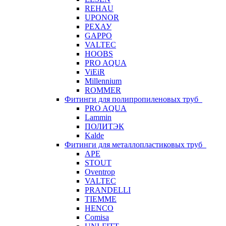
REHAU
UPONOR
РЕХАУ
GAPPO
VALTEC
HOOBS
PRO AQUA
ViEiR
Millennium
ROMMER
Фитинги для полипропиленовых труб
PRO AQUA
Lammin
ПОЛИТЭК
Kalde
Фитинги для металлопластиковых труб
APE
STOUT
Oventrop
VALTEC
PRANDELLI
TIEMME
HENCO
Comisa