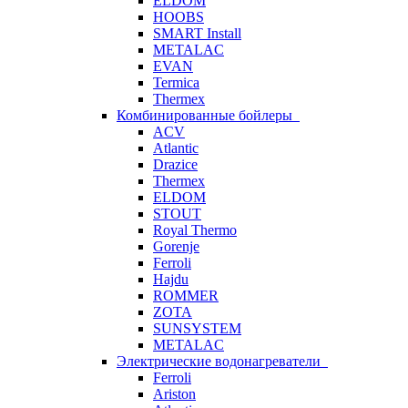
ELDOM
HOOBS
SMART Install
METALAC
EVAN
Termica
Thermex
Комбинированные бойлеры
ACV
Atlantic
Drazice
Thermex
ELDOM
STOUT
Royal Thermo
Gorenje
Ferroli
Hajdu
ROMMER
ZOTA
SUNSYSTEM
METALAC
Электрические водонагреватели
Ferroli
Ariston