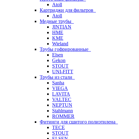
Atoll
Картриджи для фильтров
Atoll
Медные трубы
JINTIAN
HME
KME
Wieland
Трубы гофрированные
Elsen
Gekon
STOUT
UNI-FITT
Трубы из стали
Sanha
VIEGA
LAVITA
VALTEC
NEPTUN
Stahlmann
ROMMER
Фитинги для сшитого полиэтилена
TECE
STOUT
ELSEN