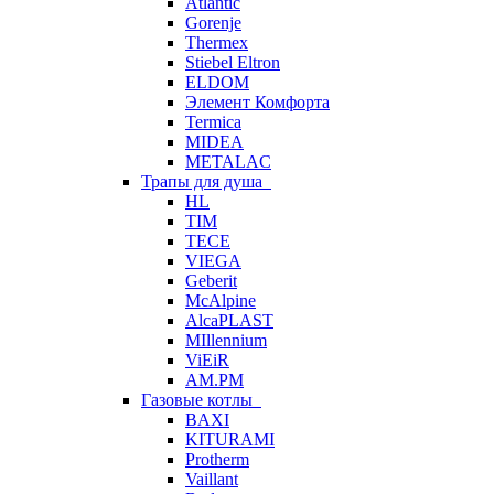
Atlantic
Gorenje
Thermex
Stiebel Eltron
ELDOM
Элемент Комфорта
Termica
MIDEA
METALAC
Трапы для душа
HL
TIM
TECE
VIEGA
Geberit
McAlpine
AlcaPLAST
MIllennium
ViEiR
AM.PM
Газовые котлы
BAXI
KITURAMI
Protherm
Vaillant