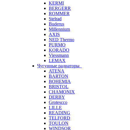
KERMI
BERGERR
ROMMER
Stelrad
Buderus
Millennium
AXIS
NED Thermo
PURMO
KORADO
Viessmann
LEMAX
Чугунные радиаторы
ATENA
BARTON
BOHEMIA
BRISTOL
CHAMONIX
DERBY
Grotescco
LILLE
READING
TELFORD
TOULON
WINDSOR