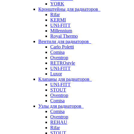
YORK
Кронштейны для радиаторов
Rifar
KERMI
UNI-FITT
Millennium
Royal Thermo
Вентили для радиаторов
Carlo Poletti
Comisa
Oventrop
RETROstyle
UNI-FITT
Luxor
Клапаны для радиаторов
UNI-FITT
STOUT
Oventrop
Comisa
Узлы для радиаторов
Comisa
Oventrop
REHAU
Rifar
STOUT