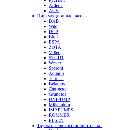
РусНИТ
Arderia
ACV
Циркуляционные насосы
DAB
Wilo
UCP
Biral
ESPA
ZOTA
Valtec
STOUT
Wester
Speroni
Aquario
Termica
Belamos
Джилекс
Grundfos
UNIPUMP
Millennium
IMP PUMPS
ROMMER
ELSEN
Трубы из сшитого полиэтилена