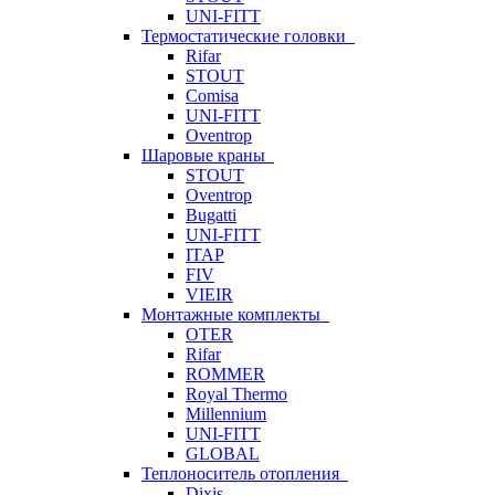
UNI-FITT
Термостатические головки
Rifar
STOUT
Comisa
UNI-FITT
Oventrop
Шаровые краны
STOUT
Oventrop
Bugatti
UNI-FITT
ITAP
FIV
VIEIR
Монтажные комплекты
OTER
Rifar
ROMMER
Royal Thermo
Millennium
UNI-FITT
GLOBAL
Теплоноситель отопления
Dixis