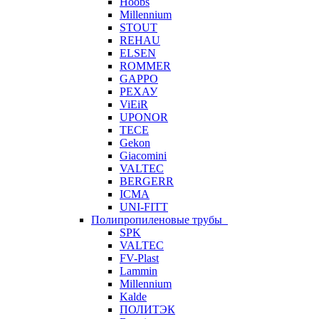
Hoobs
Millennium
STOUT
REHAU
ELSEN
ROMMER
GAPPO
РЕХАУ
ViEiR
UPONOR
TECE
Gekon
Giacomini
VALTEC
BERGERR
ICMA
UNI-FITT
Полипропиленовые трубы
SPK
VALTEC
FV-Plast
Lammin
Millennium
Kalde
ПОЛИТЭК