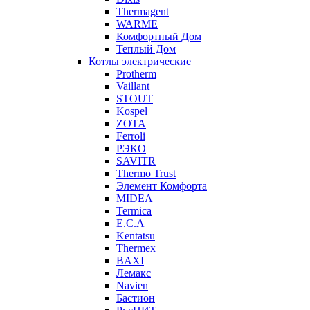
Thermagent
WARME
Комфортный Дом
Теплый Дом
Котлы электрические
Protherm
Vaillant
STOUT
Kospel
ZOTA
Ferroli
РЭКО
SAVITR
Thermo Trust
Элемент Комфорта
MIDEA
Termica
E.C.A
Kentatsu
Thermex
BAXI
Лемакс
Navien
Бастион