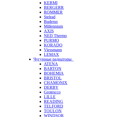
KERMI
BERGERR
ROMMER
Stelrad
Buderus
Millennium
AXIS
NED Thermo
PURMO
KORADO
Viessmann
LEMAX
Чугунные радиаторы
ATENA
BARTON
BOHEMIA
BRISTOL
CHAMONIX
DERBY
Grotescco
LILLE
READING
TELFORD
TOULON
WINDSOR