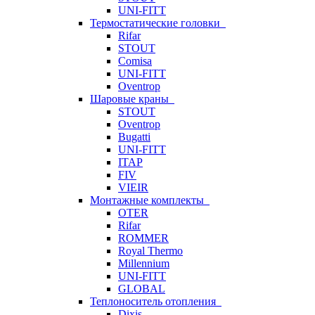
UNI-FITT
Термостатические головки
Rifar
STOUT
Comisa
UNI-FITT
Oventrop
Шаровые краны
STOUT
Oventrop
Bugatti
UNI-FITT
ITAP
FIV
VIEIR
Монтажные комплекты
OTER
Rifar
ROMMER
Royal Thermo
Millennium
UNI-FITT
GLOBAL
Теплоноситель отопления
Dixis