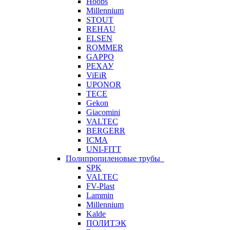
Hoobs
Millennium
STOUT
REHAU
ELSEN
ROMMER
GAPPO
РЕХАУ
ViEiR
UPONOR
TECE
Gekon
Giacomini
VALTEC
BERGERR
ICMA
UNI-FITT
Полипропиленовые трубы
SPK
VALTEC
FV-Plast
Lammin
Millennium
Kalde
ПОЛИТЭК