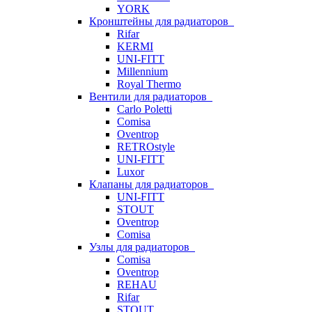
YORK
Кронштейны для радиаторов
Rifar
KERMI
UNI-FITT
Millennium
Royal Thermo
Вентили для радиаторов
Carlo Poletti
Comisa
Oventrop
RETROstyle
UNI-FITT
Luxor
Клапаны для радиаторов
UNI-FITT
STOUT
Oventrop
Comisa
Узлы для радиаторов
Comisa
Oventrop
REHAU
Rifar
STOUT