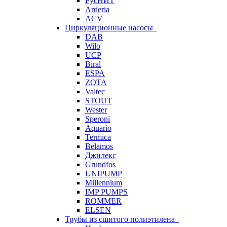
РусНИТ
Arderia
ACV
Циркуляционные насосы
DAB
Wilo
UCP
Biral
ESPA
ZOTA
Valtec
STOUT
Wester
Speroni
Aquario
Termica
Belamos
Джилекс
Grundfos
UNIPUMP
Millennium
IMP PUMPS
ROMMER
ELSEN
Трубы из сшитого полиэтилена