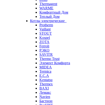
Thermagent
WARME
Комфортный Дом
Теплый Дом
Котлы электрические
Protherm
Vaillant
STOUT
Kospel
ZOTA
Ferroli
РЭКО
SAVITR
Thermo Trust
Элемент Комфорта
MIDEA
Termica
E.C.A
Kentatsu
Thermex
BAXI
Лемакс
Navien
Бастион