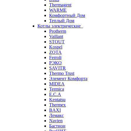
Thermagent
WARME
Комфортный Дом
Теплый Дом
Котлы электрические
Protherm
Vaillant
STOUT
Kospel
ZOTA
Ferroli
РЭКО
SAVITR
Thermo Trust
Элемент Комфорта
MIDEA
Termica
E.C.A
Kentatsu
Thermex
BAXI
Лемакс
Navien
Бастион