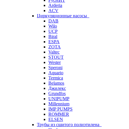
РусНИТ
Arderia
ACV
Циркуляционные насосы
DAB
Wilo
UCP
Biral
ESPA
ZOTA
Valtec
STOUT
Wester
Speroni
Aquario
Termica
Belamos
Джилекс
Grundfos
UNIPUMP
Millennium
IMP PUMPS
ROMMER
ELSEN
Трубы из сшитого полиэтилена