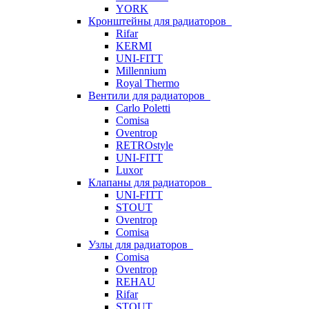
YORK
Кронштейны для радиаторов
Rifar
KERMI
UNI-FITT
Millennium
Royal Thermo
Вентили для радиаторов
Carlo Poletti
Comisa
Oventrop
RETROstyle
UNI-FITT
Luxor
Клапаны для радиаторов
UNI-FITT
STOUT
Oventrop
Comisa
Узлы для радиаторов
Comisa
Oventrop
REHAU
Rifar
STOUT