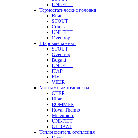
UNI-FITT
Термостатические головки
Rifar
STOUT
Comisa
UNI-FITT
Oventrop
Шаровые краны
STOUT
Oventrop
Bugatti
UNI-FITT
ITAP
FIV
VIEIR
Монтажные комплекты
OTER
Rifar
ROMMER
Royal Thermo
Millennium
UNI-FITT
GLOBAL
Теплоноситель отопления
Dixis