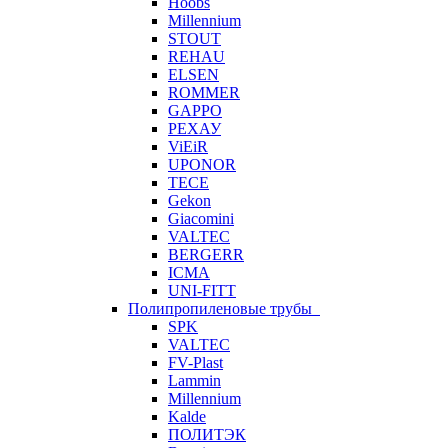
Hoobs
Millennium
STOUT
REHAU
ELSEN
ROMMER
GAPPO
РЕХАУ
ViEiR
UPONOR
TECE
Gekon
Giacomini
VALTEC
BERGERR
ICMA
UNI-FITT
Полипропиленовые трубы
SPK
VALTEC
FV-Plast
Lammin
Millennium
Kalde
ПОЛИТЭК