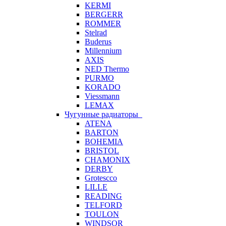
KERMI
BERGERR
ROMMER
Stelrad
Buderus
Millennium
AXIS
NED Thermo
PURMO
KORADO
Viessmann
LEMAX
Чугунные радиаторы
ATENA
BARTON
BOHEMIA
BRISTOL
CHAMONIX
DERBY
Grotescco
LILLE
READING
TELFORD
TOULON
WINDSOR