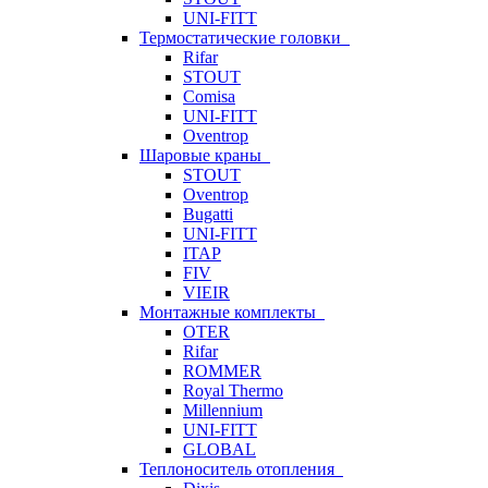
UNI-FITT
Термостатические головки
Rifar
STOUT
Comisa
UNI-FITT
Oventrop
Шаровые краны
STOUT
Oventrop
Bugatti
UNI-FITT
ITAP
FIV
VIEIR
Монтажные комплекты
OTER
Rifar
ROMMER
Royal Thermo
Millennium
UNI-FITT
GLOBAL
Теплоноситель отопления