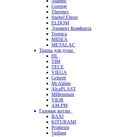
Atlantic
Gorenje
Thermex
Stiebel Eltron
ELDOM
Элемент Комфорта
Termica
MIDEA
METALAC
Трапы для душа
HL
TIM
TECE
VIEGA
Geberit
McAlpine
AlcaPLAST
MIllennium
ViEiR
AM.PM
Газовые котлы
BAXI
KITURAMI
Protherm
Vaillant