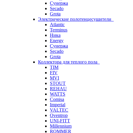
Сунержа
Secado
Grota
Электрические полотенцесушители
Atlantic
Terminus
Ника
Energy
Сунержа
Secado
Grota
Коллектора для теплого пола
TIM
FIV
MVI
STOUT
REHAU
WATTS
Comisa
Imperial
VALTEC
Oventrop
UNI-FITT
Millennium
ROMMER