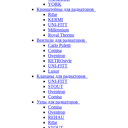
YORK
Кронштейны для радиаторов
Rifar
KERMI
UNI-FITT
Millennium
Royal Thermo
Вентили для радиаторов
Carlo Poletti
Comisa
Oventrop
RETROstyle
UNI-FITT
Luxor
Клапаны для радиаторов
UNI-FITT
STOUT
Oventrop
Comisa
Узлы для радиаторов
Comisa
Oventrop
REHAU
Rifar
STOUT