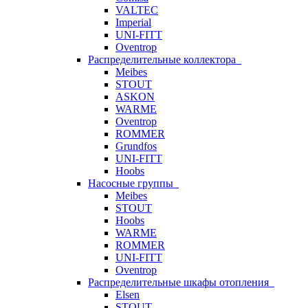
VALTEC
Imperial
UNI-FITT
Oventrop
Распределительные коллектора
Meibes
STOUT
ASKON
WARME
Oventrop
ROMMER
Grundfos
UNI-FITT
Hoobs
Насосные группы
Meibes
STOUT
Hoobs
WARME
ROMMER
UNI-FITT
Oventrop
Распределительные шкафы отопления
Elsen
STOUT