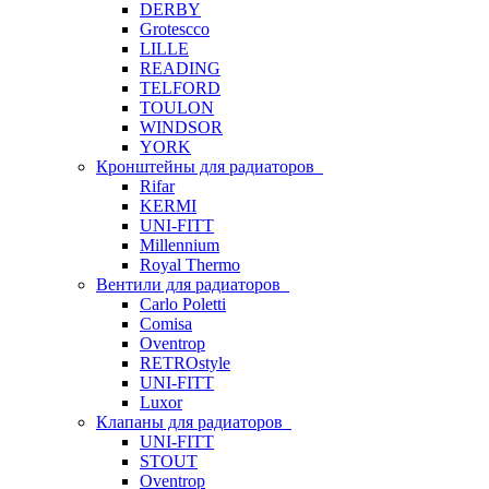
DERBY
Grotescco
LILLE
READING
TELFORD
TOULON
WINDSOR
YORK
Кронштейны для радиаторов
Rifar
KERMI
UNI-FITT
Millennium
Royal Thermo
Вентили для радиаторов
Carlo Poletti
Comisa
Oventrop
RETROstyle
UNI-FITT
Luxor
Клапаны для радиаторов
UNI-FITT
STOUT
Oventrop