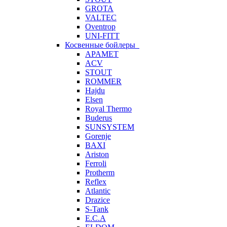
GROTA
VALTEC
Oventrop
UNI-FITT
Косвенные бойлеры
APAMET
ACV
STOUT
ROMMER
Hajdu
Elsen
Royal Thermo
Buderus
SUNSYSTEM
Gorenje
BAXI
Ariston
Ferroli
Protherm
Reflex
Atlantic
Drazice
S-Tank
E.C.A