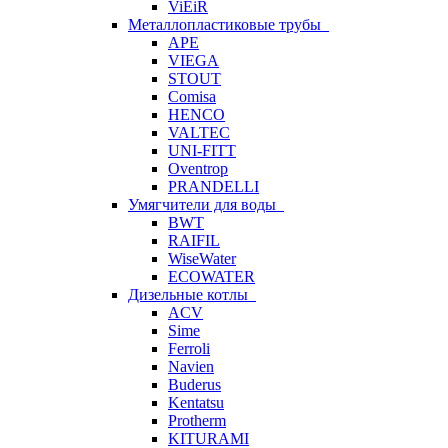
ViEiR
Металлопластиковые трубы
APE
VIEGA
STOUT
Comisa
HENCO
VALTEC
UNI-FITT
Oventrop
PRANDELLI
Умягчители для воды
BWT
RAIFIL
WiseWater
ECOWATER
Дизельные котлы
ACV
Sime
Ferroli
Navien
Buderus
Kentatsu
Protherm
KITURAMI