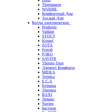
Dixis
Thermagent
WARME
Комфортный Дом
Теплый Дом
Котлы электрические
Protherm
Vaillant
STOUT
Kospel
ZOTA
Ferroli
РЭКО
SAVITR
Thermo Trust
Элемент Комфорта
MIDEA
Termica
E.C.A
Kentatsu
Thermex
BAXI
Лемакс
Navien
Бастион