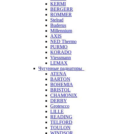
KERMI
BERGERR
ROMMER
Stelrad
Buderus
Millennium
AXIS
NED Thermo
PURMO
KORADO
Viessmann
LEMAX
Чугунные радиаторы
ATENA
BARTON
BOHEMIA
BRISTOL
CHAMONIX
DERBY
Grotescco
LILLE
READING
TELFORD
TOULON
WINDSOR