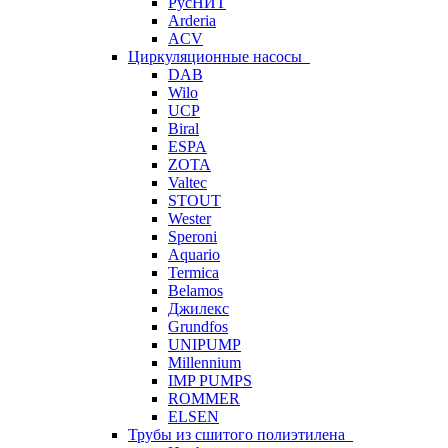
РусНИТ
Arderia
ACV
Циркуляционные насосы
DAB
Wilo
UCP
Biral
ESPA
ZOTA
Valtec
STOUT
Wester
Speroni
Aquario
Termica
Belamos
Джилекс
Grundfos
UNIPUMP
Millennium
IMP PUMPS
ROMMER
ELSEN
Трубы из сшитого полиэтилена