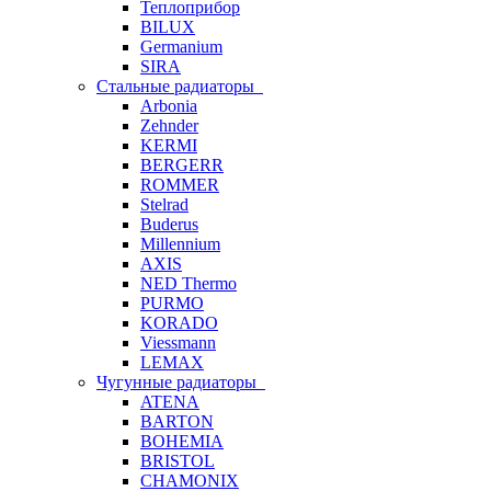
Теплоприбор
BILUX
Germanium
SIRA
Стальные радиаторы
Arbonia
Zehnder
KERMI
BERGERR
ROMMER
Stelrad
Buderus
Millennium
AXIS
NED Thermo
PURMO
KORADO
Viessmann
LEMAX
Чугунные радиаторы
ATENA
BARTON
BOHEMIA
BRISTOL
CHAMONIX