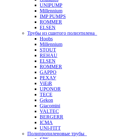
UNIPUMP
Millennium
IMP PUMPS
ROMMER
ELSEN
Трубы из сшитого полиэтилена
Hoobs
Millennium
STOUT
REHAU
ELSEN
ROMMER
GAPPO
РЕХАУ
ViEiR
UPONOR
TECE
Gekon
Giacomini
VALTEC
BERGERR
ICMA
UNI-FITT
Полипропиленовые трубы