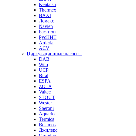
Kentatsu
Thermex
BAXI
Лемакс
Navien
Бастион
РусНИТ
Arderia
ACV
Циркуляционные насосы
DAB
Wilo
UCP
Biral
ESPA
ZOTA
Valtec
STOUT
Wester
Speroni
Aquario
Termica
Belamos
Джилекс
Grundfos