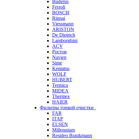
Buderus
Ferroli
BOSCH
Rinnai
Viessmann
ARISTON
De Dietrich
Lamborghini
ACV
Ростов
Navien
Sime
Kentatsu
WOLF
HUBERT
Termica
MIDEA
Thermex
HAIER
Фильтры тонкой очистки
FAR
ITAP
ELSEN
Millennium
Resideo Braukmann