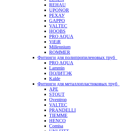
REHAU
UPONOR
РЕХАУ
GAPPO
VALTEC
HOOBS
PRO AQUA
ViEiR
Millennium
ROMMER
Фитинги для полипропиленовых труб
PRO AQUA
Lammin
ПОЛИТЭК
Kalde
Фитинги для металлопластиковых труб
APE
STOUT
Oventrop
VALTEC
PRANDELLI
TIEMME
HENCO
Comisa