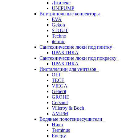
Джилекс
UNIPUMP
Внутрипольные конвекторы
EVA
Gekon
STOUT
Techno
itermic
Сантехнические люки под плитку
ПРАКТИКА
Сантехнические люки под покраску
ПРАКТИКА
Инсталляции для унитазов
OLI
TECE
VIEGA
Geberit
GROHE
Cersanit
Villeroy & Boch
AM.PM
Водяные полотенцесушители
Ника
Terminus
Energy