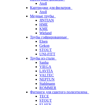
Atoll
Картриджи для фильтров
Atoll
Медные трубы
JINTIAN
HME
KME
Wieland
Трубы гофрированные
Elsen
Gekon
STOUT
UNI-FITT
Трубы из стали
Sanha
VIEGA
LAVITA
VALTEC
NEPTUN
Stahlmann
ROMMER
Фитинги для сшитого полиэтилена
TECE
STOUT
ELSEN