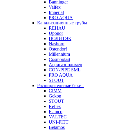
Banninger
Valfex
Imperial
PRO AQUA
Канализационные трубы
REHAU
Uponor
ПОЛИТЭК
Nashorn
Ostendorf
Millennium
Cosmoplast
Агригазполимер
CON-PIPE SML
PRO AQUA
STOUT
Расширительные баки
CIMM
Gekon
STOUT
Reflex
Flamco
VALTEC
UNI-FITT
Belamos