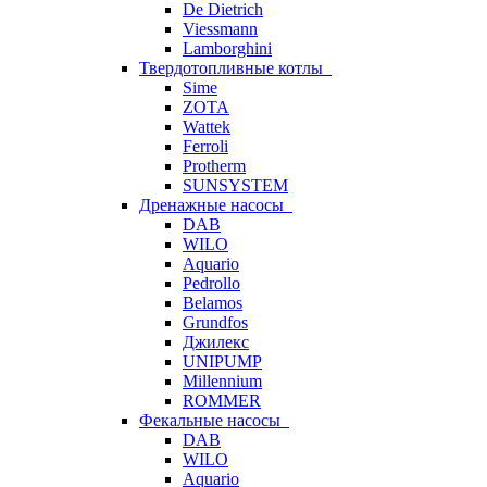
De Dietrich
Viessmann
Lamborghini
Твердотопливные котлы
Sime
ZOTA
Wattek
Ferroli
Protherm
SUNSYSTEM
Дренажные насосы
DAB
WILO
Aquario
Pedrollo
Belamos
Grundfos
Джилекс
UNIPUMP
Millennium
ROMMER
Фекальные насосы
DAB
WILO
Aquario