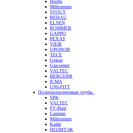
Hoobs
Millennium
STOUT
REHAU
ELSEN
ROMMER
GAPPO
РЕХАУ
ViEiR
UPONOR
TECE
Gekon
Giacomini
VALTEC
BERGERR
ICMA
UNI-FITT
Полипропиленовые трубы
SPK
VALTEC
FV-Plast
Lammin
Millennium
Kalde
ПОЛИТЭК