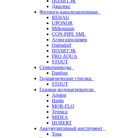
ПОЛИТЭК
Джилекс
Фитинги канализационные
REHAU
UPONOR
Millennium
CON-PIPE SML
Агригазполимер
Ostendorf
ПОЛИТЭК
PRO AQUA
STOUT
Сервоприводы
Danfoss
Гидравлические стрелки
STOUT
Газовые водонагреватели
Ariston
Hajdu
MOR-FLO
Termica
MIDEA
HUBERT
Аккумуляторный инструмент
Toua