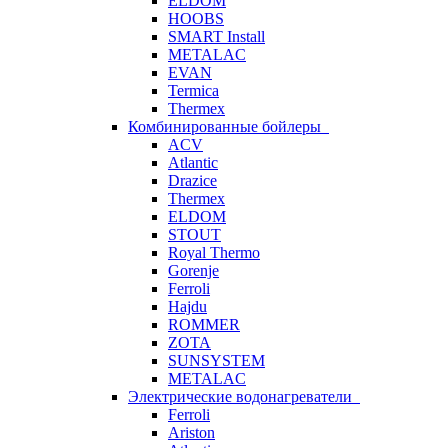
ELDOM
HOOBS
SMART Install
METALAC
EVAN
Termica
Thermex
Комбинированные бойлеры
ACV
Atlantic
Drazice
Thermex
ELDOM
STOUT
Royal Thermo
Gorenje
Ferroli
Hajdu
ROMMER
ZOTA
SUNSYSTEM
METALAC
Электрические водонагреватели
Ferroli
Ariston