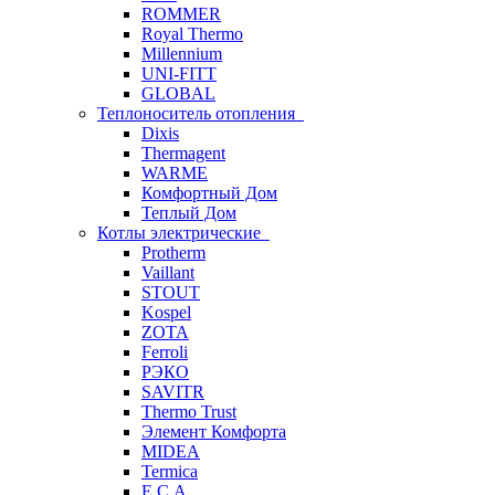
ROMMER
Royal Thermo
Millennium
UNI-FITT
GLOBAL
Теплоноситель отопления
Dixis
Thermagent
WARME
Комфортный Дом
Теплый Дом
Котлы электрические
Protherm
Vaillant
STOUT
Kospel
ZOTA
Ferroli
РЭКО
SAVITR
Thermo Trust
Элемент Комфорта
MIDEA
Termica
E.C.A