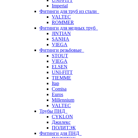
UNI-FITT
Imperial
Фитинги для труб из стали
VALTEC
ROMMER
Фитинги для медных труб
JINTIAN
SANHA
VIEGA
Фитинги резьбовые
STOUT
VIEGA
ELSEN
UNI-FITT
TIEMME
Itap
Comisa
Euros
Millennium
VALTEC
Трубы ПНД
CYKLON
Джилекс
ПОЛИТЭК
Фитинги для ПНД