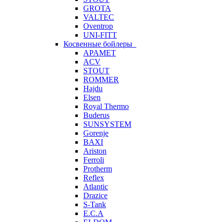
GROTA
VALTEC
Oventrop
UNI-FITT
Косвенные бойлеры
APAMET
ACV
STOUT
ROMMER
Hajdu
Elsen
Royal Thermo
Buderus
SUNSYSTEM
Gorenje
BAXI
Ariston
Ferroli
Protherm
Reflex
Atlantic
Drazice
S-Tank
E.C.A