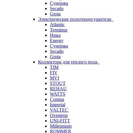
Сунержа
Secado
Grota
Электрические полотенцесушители
Atlantic
Terminus
Ника
Energy
Сунержа
Secado
Grota
Коллектора для теплого пола
TIM
FIV
MVI
STOUT
REHAU
WATTS
Comisa
Imperial
VALTEC
Oventrop
UNI-FITT
Millennium
ROMMER