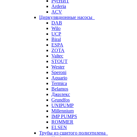
РусНИТ
Arderia
ACV
Циркуляционные насосы
DAB
Wilo
UCP
Biral
ESPA
ZOTA
Valtec
STOUT
Wester
Speroni
Aquario
Termica
Belamos
Джилекс
Grundfos
UNIPUMP
Millennium
IMP PUMPS
ROMMER
ELSEN
Трубы из сшитого полиэтилена