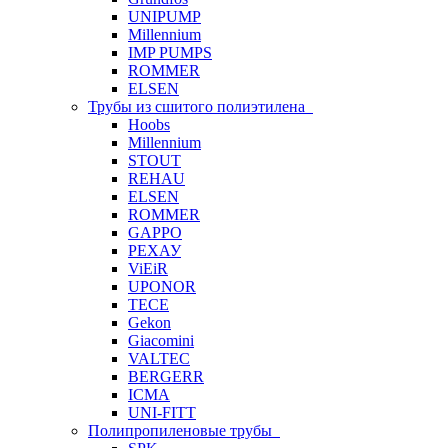
UNIPUMP
Millennium
IMP PUMPS
ROMMER
ELSEN
Трубы из сшитого полиэтилена
Hoobs
Millennium
STOUT
REHAU
ELSEN
ROMMER
GAPPO
РЕХАУ
ViEiR
UPONOR
TECE
Gekon
Giacomini
VALTEC
BERGERR
ICMA
UNI-FITT
Полипропиленовые трубы