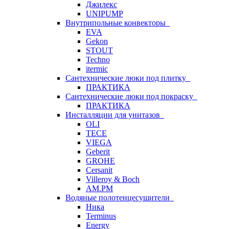
Джилекс
UNIPUMP
Внутрипольные конвекторы
EVA
Gekon
STOUT
Techno
itermic
Сантехнические люки под плитку
ПРАКТИКА
Сантехнические люки под покраску
ПРАКТИКА
Инсталляции для унитазов
OLI
TECE
VIEGA
Geberit
GROHE
Cersanit
Villeroy & Boch
AM.PM
Водяные полотенцесушители
Ника
Terminus
Energy