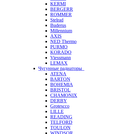
KERMI
BERGERR
ROMMER
Stelrad
Buderus
Millennium
AXIS
NED Thermo
PURMO
KORADO
Viessmann
LEMAX
Чугунные радиаторы
ATENA
BARTON
BOHEMIA
BRISTOL
CHAMONIX
DERBY
Grotescco
LILLE
READING
TELFORD
TOULON
WINDSOR