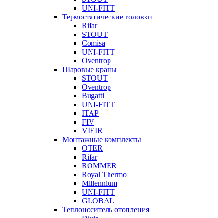
UNI-FITT
Термостатические головки
Rifar
STOUT
Comisa
UNI-FITT
Oventrop
Шаровые краны
STOUT
Oventrop
Bugatti
UNI-FITT
ITAP
FIV
VIEIR
Монтажные комплекты
OTER
Rifar
ROMMER
Royal Thermo
Millennium
UNI-FITT
GLOBAL
Теплоноситель отопления