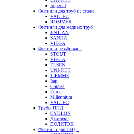
UNI-FITT
Imperial
Фитинги для труб из стали
VALTEC
ROMMER
Фитинги для медных труб
JINTIAN
SANHA
VIEGA
Фитинги резьбовые
STOUT
VIEGA
ELSEN
UNI-FITT
TIEMME
Itap
Comisa
Euros
Millennium
VALTEC
Трубы ПНД
CYKLON
Джилекс
ПОЛИТЭК
Фитинги для ПНД