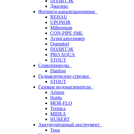
ПОЛИТЭК
Джилекс
Фитинги канализационные
REHAU
UPONOR
Millennium
CON-PIPE SML
Агригазполимер
Ostendorf
ПОЛИТЭК
PRO AQUA
STOUT
Сервоприводы
Danfoss
Гидравлические стрелки
STOUT
Газовые водонагреватели
Ariston
Hajdu
MOR-FLO
Termica
MIDEA
HUBERT
Аккумуляторный инструмент
Toua