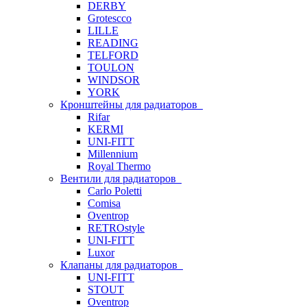
DERBY
Grotescco
LILLE
READING
TELFORD
TOULON
WINDSOR
YORK
Кронштейны для радиаторов
Rifar
KERMI
UNI-FITT
Millennium
Royal Thermo
Вентили для радиаторов
Carlo Poletti
Comisa
Oventrop
RETROstyle
UNI-FITT
Luxor
Клапаны для радиаторов
UNI-FITT
STOUT
Oventrop