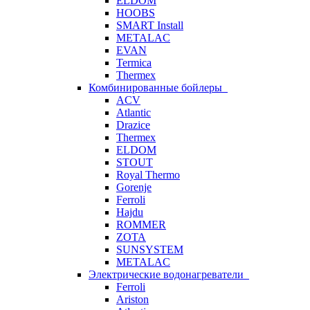
ELDOM
HOOBS
SMART Install
METALAC
EVAN
Termica
Thermex
Комбинированные бойлеры
ACV
Atlantic
Drazice
Thermex
ELDOM
STOUT
Royal Thermo
Gorenje
Ferroli
Hajdu
ROMMER
ZOTA
SUNSYSTEM
METALAC
Электрические водонагреватели
Ferroli
Ariston