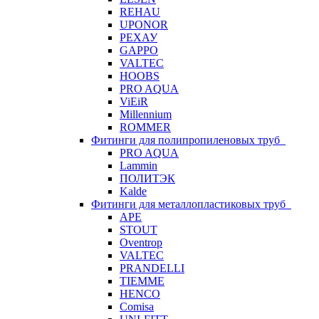
REHAU
UPONOR
РЕХАУ
GAPPO
VALTEC
HOOBS
PRO AQUA
ViEiR
Millennium
ROMMER
Фитинги для полипропиленовых труб
PRO AQUA
Lammin
ПОЛИТЭК
Kalde
Фитинги для металлопластиковых труб
APE
STOUT
Oventrop
VALTEC
PRANDELLI
TIEMME
HENCO
Comisa