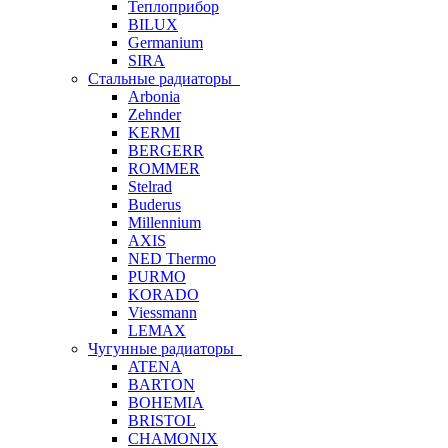
Теплоприбор
BILUX
Germanium
SIRA
Стальные радиаторы
Arbonia
Zehnder
KERMI
BERGERR
ROMMER
Stelrad
Buderus
Millennium
AXIS
NED Thermo
PURMO
KORADO
Viessmann
LEMAX
Чугунные радиаторы
ATENA
BARTON
BOHEMIA
BRISTOL
CHAMONIX