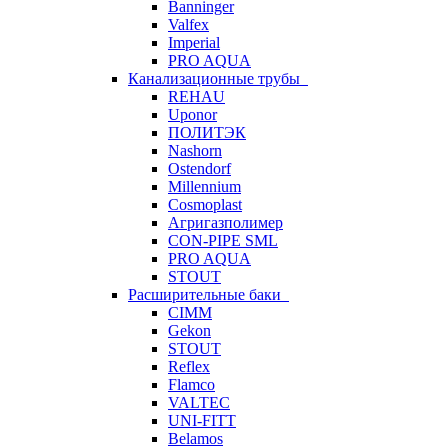
Banninger
Valfex
Imperial
PRO AQUA
Канализационные трубы
REHAU
Uponor
ПОЛИТЭК
Nashorn
Ostendorf
Millennium
Cosmoplast
Агригазполимер
CON-PIPE SML
PRO AQUA
STOUT
Расширительные баки
CIMM
Gekon
STOUT
Reflex
Flamco
VALTEC
UNI-FITT
Belamos