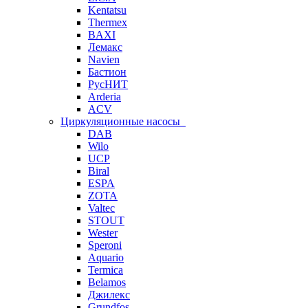
Kentatsu
Thermex
BAXI
Лемакс
Navien
Бастион
РусНИТ
Arderia
ACV
Циркуляционные насосы
DAB
Wilo
UCP
Biral
ESPA
ZOTA
Valtec
STOUT
Wester
Speroni
Aquario
Termica
Belamos
Джилекс
Grundfos