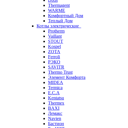
Dixis
Thermagent
WARME
Комфортный Дом
Теплый Дом
Котлы электрические
Protherm
Vaillant
STOUT
Kospel
ZOTA
Ferroli
РЭКО
SAVITR
Thermo Trust
Элемент Комфорта
MIDEA
Termica
E.C.A
Kentatsu
Thermex
BAXI
Лемакс
Navien
Бастион