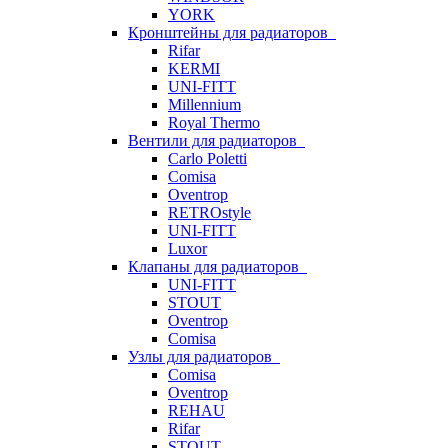
YORK
Кронштейны для радиаторов
Rifar
KERMI
UNI-FITT
Millennium
Royal Thermo
Вентили для радиаторов
Carlo Poletti
Comisa
Oventrop
RETROstyle
UNI-FITT
Luxor
Клапаны для радиаторов
UNI-FITT
STOUT
Oventrop
Comisa
Узлы для радиаторов
Comisa
Oventrop
REHAU
Rifar
STOUT