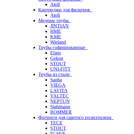
Atoll
Картриджи для фильтров
Atoll
Медные трубы
JINTIAN
HME
KME
Wieland
Трубы гофрированные
Elsen
Gekon
STOUT
UNI-FITT
Трубы из стали
Sanha
VIEGA
LAVITA
VALTEC
NEPTUN
Stahlmann
ROMMER
Фитинги для сшитого полиэтилена
TECE
STOUT
ELSEN