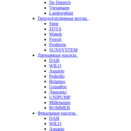
De Dietrich
Viessmann
Lamborghini
Твердотопливные котлы
Sime
ZOTA
Wattek
Ferroli
Protherm
SUNSYSTEM
Дренажные насосы
DAB
WILO
Aquario
Pedrollo
Belamos
Grundfos
Джилекс
UNIPUMP
Millennium
ROMMER
Фекальные насосы
DAB
WILO
Aquario