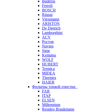
Buderus
Ferroli
BOSCH
Rinnai
Viessmann
ARISTON
De Dietrich
Lamborghini
ACV
Ростов
Navien
Sime
Kentatsu
WOLF
HUBERT
Termica
MIDEA
Thermex
HAIER
Фильтры тонкой очистки
FAR
ITAP
ELSEN
Millennium
Resideo Braukmann