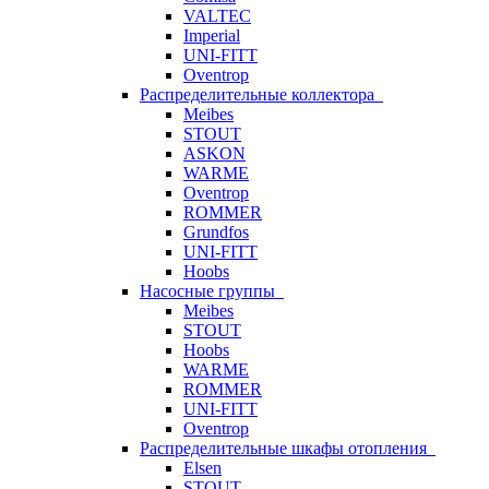
VALTEC
Imperial
UNI-FITT
Oventrop
Распределительные коллектора
Meibes
STOUT
ASKON
WARME
Oventrop
ROMMER
Grundfos
UNI-FITT
Hoobs
Насосные группы
Meibes
STOUT
Hoobs
WARME
ROMMER
UNI-FITT
Oventrop
Распределительные шкафы отопления
Elsen
STOUT