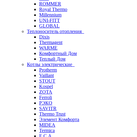
ROMMER
Royal Thermo
Millennium
UNI-FITT
GLOBAL
Теплоноситель отопления
Dixis
Thermagent
WARME
Комфортный Дом
Теплый Дом
Котлы электрические
Protherm
Vaillant
STOUT
Kospel
ZOTA
Ferroli
РЭКО
SAVITR
Thermo Trust
Элемент Комфорта
MIDEA
Termica
E.C.A