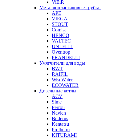
ViEiR
Металлопластиковые трубы
APE
VIEGA
STOUT
Comisa
HENCO
VALTEC
UNI-FITT
Oventrop
PRANDELLI
Умягчители для воды
BWT
RAIFIL
WiseWater
ECOWATER
Дизельные котлы
ACV
Sime
Ferroli
Navien
Buderus
Kentatsu
Protherm
KITURAMI