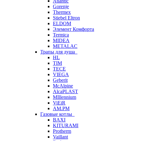
Atlantic
Gorenje
Thermex
Stiebel Eltron
ELDOM
Элемент Комфорта
Termica
MIDEA
METALAC
Трапы для душа
HL
TIM
TECE
VIEGA
Geberit
McAlpine
AlcaPLAST
MIllennium
ViEiR
AM.PM
Газовые котлы
BAXI
KITURAMI
Protherm
Vaillant