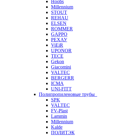
Hoobs
Millennium
STOUT
REHAU
ELSEN
ROMMER
GAPPO
РЕХАУ
ViEiR
UPONOR
TECE
Gekon
Giacomini
VALTEC
BERGERR
ICMA
UNI-FITT
Полипропиленовые трубы
SPK
VALTEC
FV-Plast
Lammin
Millennium
Kalde
ПОЛИТЭК