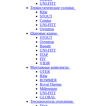
UNI-FITT
Термостатические головки
Rifar
STOUT
Comisa
UNI-FITT
Oventrop
Шаровые краны
STOUT
Oventrop
Bugatti
UNI-FITT
ITAP
FIV
VIEIR
Монтажные комплекты
OTER
Rifar
ROMMER
Royal Thermo
Millennium
UNI-FITT
GLOBAL
Теплоноситель отопления
Dixis