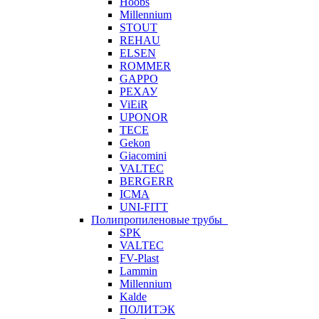
Hoobs
Millennium
STOUT
REHAU
ELSEN
ROMMER
GAPPO
РЕХАУ
ViEiR
UPONOR
TECE
Gekon
Giacomini
VALTEC
BERGERR
ICMA
UNI-FITT
Полипропиленовые трубы
SPK
VALTEC
FV-Plast
Lammin
Millennium
Kalde
ПОЛИТЭК