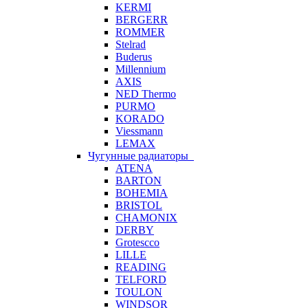
KERMI
BERGERR
ROMMER
Stelrad
Buderus
Millennium
AXIS
NED Thermo
PURMO
KORADO
Viessmann
LEMAX
Чугунные радиаторы
ATENA
BARTON
BOHEMIA
BRISTOL
CHAMONIX
DERBY
Grotescco
LILLE
READING
TELFORD
TOULON
WINDSOR