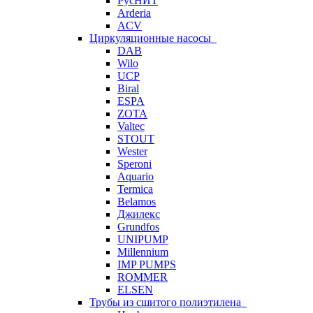
РусНИТ
Arderia
ACV
Циркуляционные насосы
DAB
Wilo
UCP
Biral
ESPA
ZOTA
Valtec
STOUT
Wester
Speroni
Aquario
Termica
Belamos
Джилекс
Grundfos
UNIPUMP
Millennium
IMP PUMPS
ROMMER
ELSEN
Трубы из сшитого полиэтилена