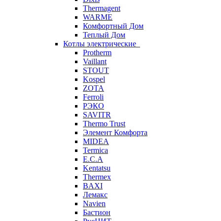
Thermagent
WARME
Комфортный Дом
Теплый Дом
Котлы электрические
Protherm
Vaillant
STOUT
Kospel
ZOTA
Ferroli
РЭКО
SAVITR
Thermo Trust
Элемент Комфорта
MIDEA
Termica
E.C.A
Kentatsu
Thermex
BAXI
Лемакс
Navien
Бастион