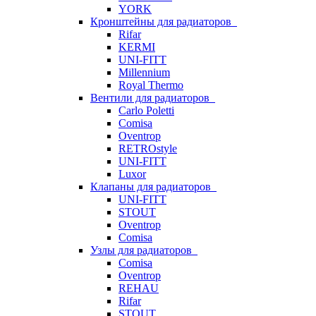
YORK
Кронштейны для радиаторов
Rifar
KERMI
UNI-FITT
Millennium
Royal Thermo
Вентили для радиаторов
Carlo Poletti
Comisa
Oventrop
RETROstyle
UNI-FITT
Luxor
Клапаны для радиаторов
UNI-FITT
STOUT
Oventrop
Comisa
Узлы для радиаторов
Comisa
Oventrop
REHAU
Rifar
STOUT