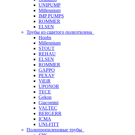
UNIPUMP
Millennium
IMP PUMPS
ROMMER
ELSEN
Трубы из сшитого полиэтилена
Hoobs
Millennium
STOUT
REHAU
ELSEN
ROMMER
GAPPO
РЕХАУ
ViEiR
UPONOR
TECE
Gekon
Giacomini
VALTEC
BERGERR
ICMA
UNI-FITT
Полипропиленовые трубы