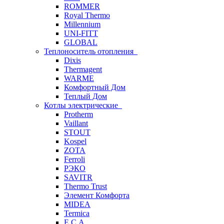
ROMMER
Royal Thermo
Millennium
UNI-FITT
GLOBAL
Теплоноситель отопления
Dixis
Thermagent
WARME
Комфортный Дом
Теплый Дом
Котлы электрические
Protherm
Vaillant
STOUT
Kospel
ZOTA
Ferroli
РЭКО
SAVITR
Thermo Trust
Элемент Комфорта
MIDEA
Termica
E.C.A