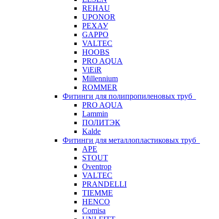
REHAU
UPONOR
РЕХАУ
GAPPO
VALTEC
HOOBS
PRO AQUA
ViEiR
Millennium
ROMMER
Фитинги для полипропиленовых труб
PRO AQUA
Lammin
ПОЛИТЭК
Kalde
Фитинги для металлопластиковых труб
APE
STOUT
Oventrop
VALTEC
PRANDELLI
TIEMME
HENCO
Comisa