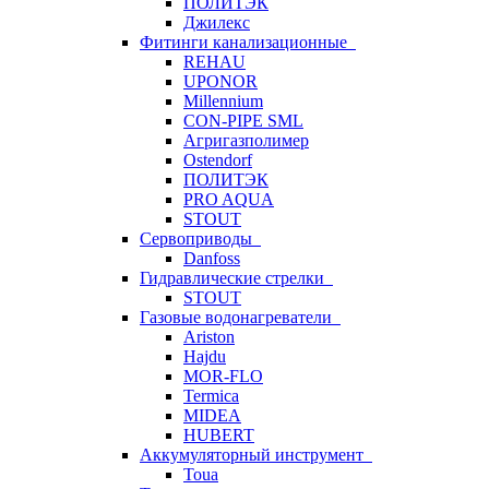
ПОЛИТЭК
Джилекс
Фитинги канализационные
REHAU
UPONOR
Millennium
CON-PIPE SML
Агригазполимер
Ostendorf
ПОЛИТЭК
PRO AQUA
STOUT
Сервоприводы
Danfoss
Гидравлические стрелки
STOUT
Газовые водонагреватели
Ariston
Hajdu
MOR-FLO
Termica
MIDEA
HUBERT
Аккумуляторный инструмент
Toua