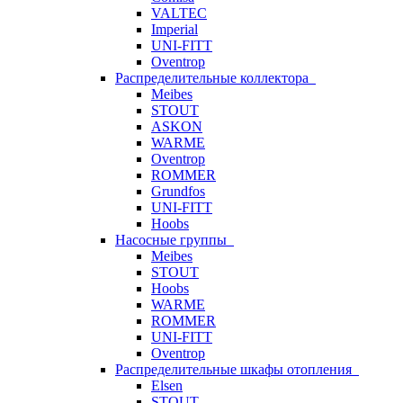
VALTEC
Imperial
UNI-FITT
Oventrop
Распределительные коллектора
Meibes
STOUT
ASKON
WARME
Oventrop
ROMMER
Grundfos
UNI-FITT
Hoobs
Насосные группы
Meibes
STOUT
Hoobs
WARME
ROMMER
UNI-FITT
Oventrop
Распределительные шкафы отопления
Elsen
STOUT