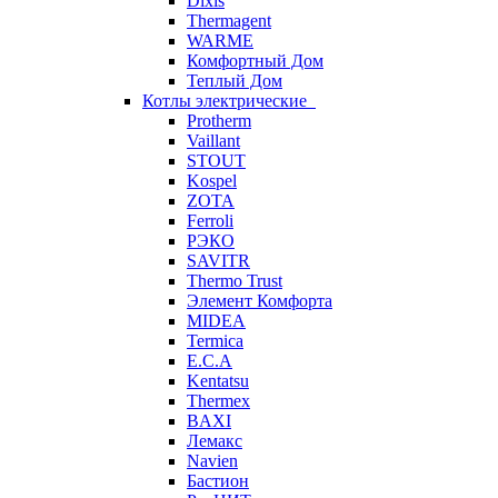
Dixis
Thermagent
WARME
Комфортный Дом
Теплый Дом
Котлы электрические
Protherm
Vaillant
STOUT
Kospel
ZOTA
Ferroli
РЭКО
SAVITR
Thermo Trust
Элемент Комфорта
MIDEA
Termica
E.C.A
Kentatsu
Thermex
BAXI
Лемакс
Navien
Бастион