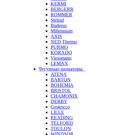
KERMI
BERGERR
ROMMER
Stelrad
Buderus
Millennium
AXIS
NED Thermo
PURMO
KORADO
Viessmann
LEMAX
Чугунные радиаторы
ATENA
BARTON
BOHEMIA
BRISTOL
CHAMONIX
DERBY
Grotescco
LILLE
READING
TELFORD
TOULON
WINDSOR