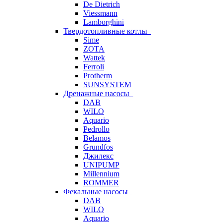
De Dietrich
Viessmann
Lamborghini
Твердотопливные котлы
Sime
ZOTA
Wattek
Ferroli
Protherm
SUNSYSTEM
Дренажные насосы
DAB
WILO
Aquario
Pedrollo
Belamos
Grundfos
Джилекс
UNIPUMP
Millennium
ROMMER
Фекальные насосы
DAB
WILO
Aquario