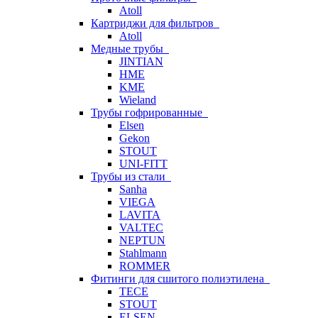
Atoll
Картриджи для фильтров
Atoll
Медные трубы
JINTIAN
HME
KME
Wieland
Трубы гофрированные
Elsen
Gekon
STOUT
UNI-FITT
Трубы из стали
Sanha
VIEGA
LAVITA
VALTEC
NEPTUN
Stahlmann
ROMMER
Фитинги для сшитого полиэтилена
TECE
STOUT
ELSEN