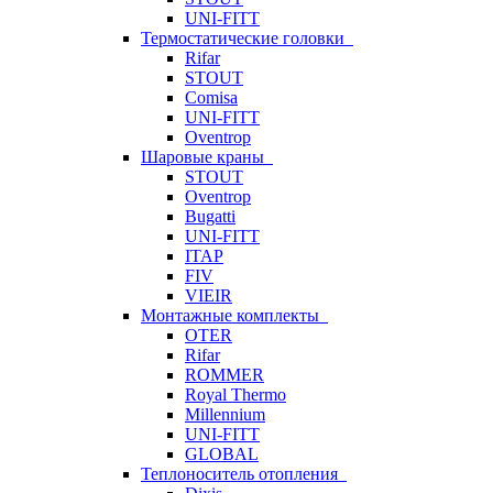
UNI-FITT
Термостатические головки
Rifar
STOUT
Comisa
UNI-FITT
Oventrop
Шаровые краны
STOUT
Oventrop
Bugatti
UNI-FITT
ITAP
FIV
VIEIR
Монтажные комплекты
OTER
Rifar
ROMMER
Royal Thermo
Millennium
UNI-FITT
GLOBAL
Теплоноситель отопления