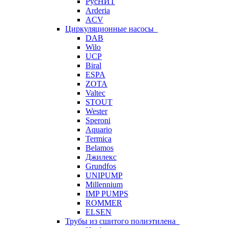
РусНИТ
Arderia
ACV
Циркуляционные насосы
DAB
Wilo
UCP
Biral
ESPA
ZOTA
Valtec
STOUT
Wester
Speroni
Aquario
Termica
Belamos
Джилекс
Grundfos
UNIPUMP
Millennium
IMP PUMPS
ROMMER
ELSEN
Трубы из сшитого полиэтилена