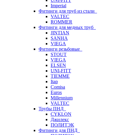
UNI-FITT
Imperial
Фитинги для труб из стали
VALTEC
ROMMER
Фитинги для медных труб
JINTIAN
SANHA
VIEGA
Фитинги резьбовые
STOUT
VIEGA
ELSEN
UNI-FITT
TIEMME
Itap
Comisa
Euros
Millennium
VALTEC
Трубы ПНД
CYKLON
Джилекс
ПОЛИТЭК
Фитинги для ПНД