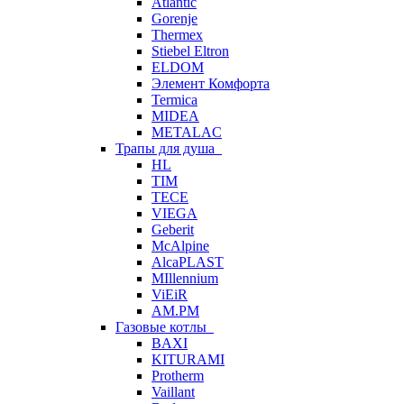
Atlantic
Gorenje
Thermex
Stiebel Eltron
ELDOM
Элемент Комфорта
Termica
MIDEA
METALAC
Трапы для душа
HL
TIM
TECE
VIEGA
Geberit
McAlpine
AlcaPLAST
MIllennium
ViEiR
AM.PM
Газовые котлы
BAXI
KITURAMI
Protherm
Vaillant