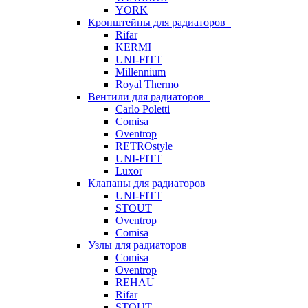
YORK
Кронштейны для радиаторов
Rifar
KERMI
UNI-FITT
Millennium
Royal Thermo
Вентили для радиаторов
Carlo Poletti
Comisa
Oventrop
RETROstyle
UNI-FITT
Luxor
Клапаны для радиаторов
UNI-FITT
STOUT
Oventrop
Comisa
Узлы для радиаторов
Comisa
Oventrop
REHAU
Rifar
STOUT