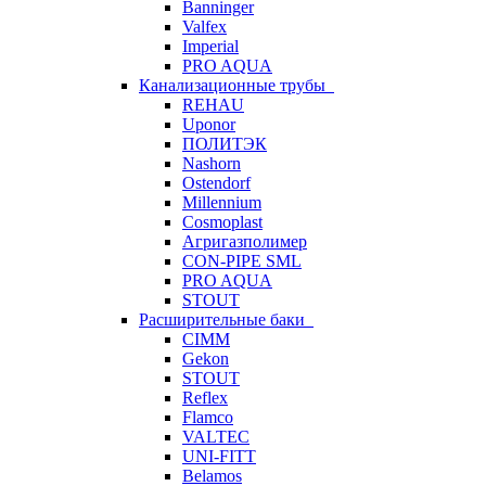
Banninger
Valfex
Imperial
PRO AQUA
Канализационные трубы
REHAU
Uponor
ПОЛИТЭК
Nashorn
Ostendorf
Millennium
Cosmoplast
Агригазполимер
CON-PIPE SML
PRO AQUA
STOUT
Расширительные баки
CIMM
Gekon
STOUT
Reflex
Flamco
VALTEC
UNI-FITT
Belamos