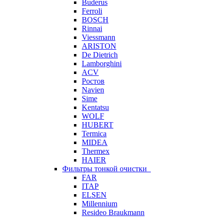
Buderus
Ferroli
BOSCH
Rinnai
Viessmann
ARISTON
De Dietrich
Lamborghini
ACV
Ростов
Navien
Sime
Kentatsu
WOLF
HUBERT
Termica
MIDEA
Thermex
HAIER
Фильтры тонкой очистки
FAR
ITAP
ELSEN
Millennium
Resideo Braukmann