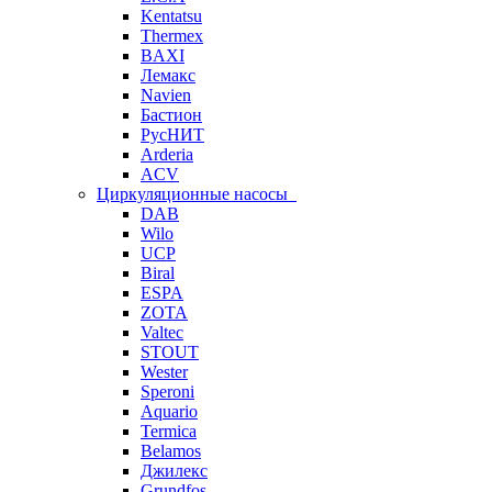
Kentatsu
Thermex
BAXI
Лемакс
Navien
Бастион
РусНИТ
Arderia
ACV
Циркуляционные насосы
DAB
Wilo
UCP
Biral
ESPA
ZOTA
Valtec
STOUT
Wester
Speroni
Aquario
Termica
Belamos
Джилекс
Grundfos