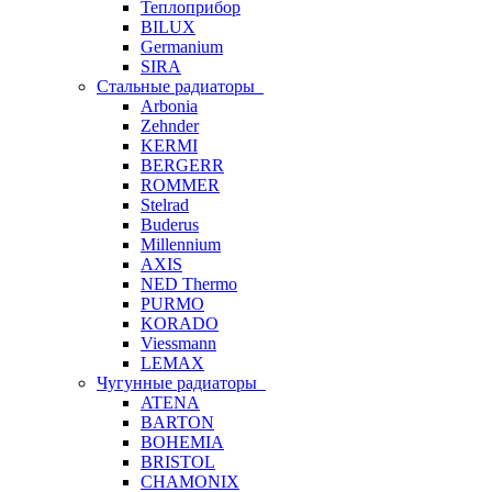
Теплоприбор
BILUX
Germanium
SIRA
Стальные радиаторы
Arbonia
Zehnder
KERMI
BERGERR
ROMMER
Stelrad
Buderus
Millennium
AXIS
NED Thermo
PURMO
KORADO
Viessmann
LEMAX
Чугунные радиаторы
ATENA
BARTON
BOHEMIA
BRISTOL
CHAMONIX