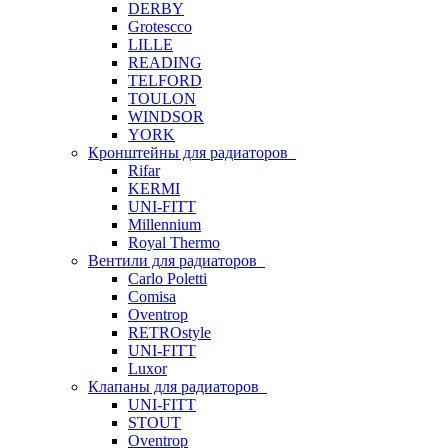
DERBY
Grotescco
LILLE
READING
TELFORD
TOULON
WINDSOR
YORK
Кронштейны для радиаторов
Rifar
KERMI
UNI-FITT
Millennium
Royal Thermo
Вентили для радиаторов
Carlo Poletti
Comisa
Oventrop
RETROstyle
UNI-FITT
Luxor
Клапаны для радиаторов
UNI-FITT
STOUT
Oventrop