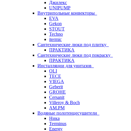
Джилекс
UNIPUMP
Внутрипольные конвекторы
EVA
Gekon
STOUT
Techno
itermic
Сантехнические люки под плитку
ПРАКТИКА
Сантехнические люки под покраску
ПРАКТИКА
Инсталляции для унитазов
OLI
TECE
VIEGA
Geberit
GROHE
Cersanit
Villeroy & Boch
AM.PM
Водяные полотенцесушители
Ника
Terminus
Energy