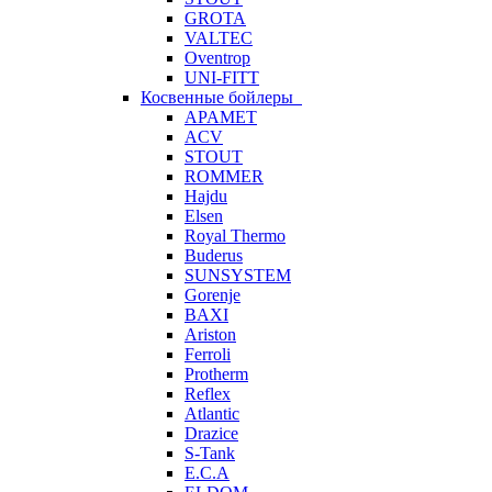
GROTA
VALTEC
Oventrop
UNI-FITT
Косвенные бойлеры
APAMET
ACV
STOUT
ROMMER
Hajdu
Elsen
Royal Thermo
Buderus
SUNSYSTEM
Gorenje
BAXI
Ariston
Ferroli
Protherm
Reflex
Atlantic
Drazice
S-Tank
E.C.A