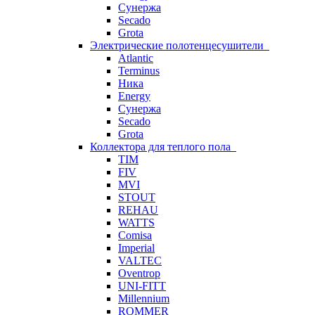
Сунержа
Secado
Grota
Электрические полотенцесушители
Atlantic
Terminus
Ника
Energy
Сунержа
Secado
Grota
Коллектора для теплого пола
TIM
FIV
MVI
STOUT
REHAU
WATTS
Comisa
Imperial
VALTEC
Oventrop
UNI-FITT
Millennium
ROMMER