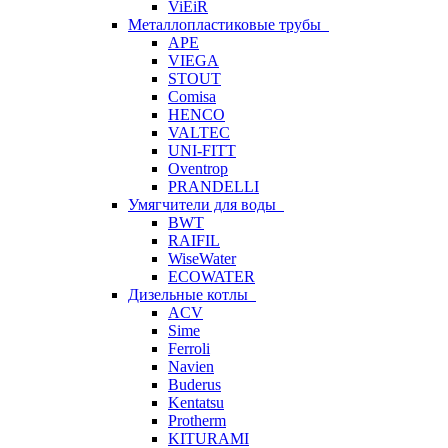
ViEiR
Металлопластиковые трубы
APE
VIEGA
STOUT
Comisa
HENCO
VALTEC
UNI-FITT
Oventrop
PRANDELLI
Умягчители для воды
BWT
RAIFIL
WiseWater
ECOWATER
Дизельные котлы
ACV
Sime
Ferroli
Navien
Buderus
Kentatsu
Protherm
KITURAMI