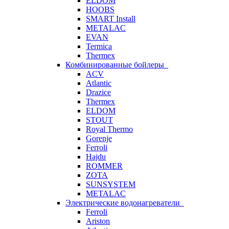
ELDOM
HOOBS
SMART Install
METALAC
EVAN
Termica
Thermex
Комбинированные бойлеры
ACV
Atlantic
Drazice
Thermex
ELDOM
STOUT
Royal Thermo
Gorenje
Ferroli
Hajdu
ROMMER
ZOTA
SUNSYSTEM
METALAC
Электрические водонагреватели
Ferroli
Ariston