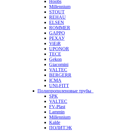
Hoobs
Millennium
STOUT
REHAU
ELSEN
ROMMER
GAPPO
РЕХАУ
ViEiR
UPONOR
TECE
Gekon
Giacomini
VALTEC
BERGERR
ICMA
UNI-FITT
Полипропиленовые трубы
SPK
VALTEC
FV-Plast
Lammin
Millennium
Kalde
ПОЛИТЭК