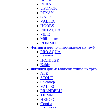
REHAU
UPONOR
РЕХАУ
GAPPO
VALTEC
HOOBS
PRO AQUA
ViEiR
Millennium
ROMMER
Фитинги для полипропиленовых труб
PRO AQUA
Lammin
ПОЛИТЭК
Kalde
Фитинги для металлопластиковых труб
APE
STOUT
Oventrop
VALTEC
PRANDELLI
TIEMME
HENCO
Comisa