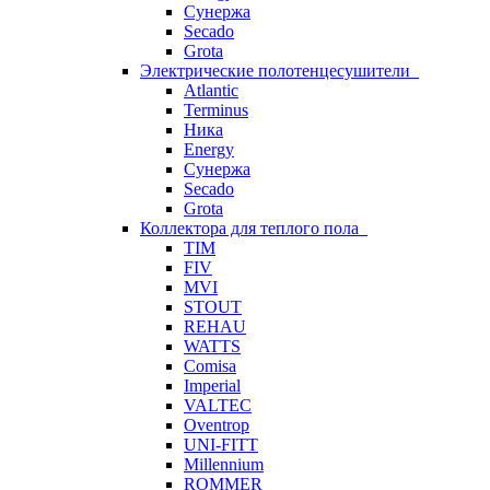
Сунержа
Secado
Grota
Электрические полотенцесушители
Atlantic
Terminus
Ника
Energy
Сунержа
Secado
Grota
Коллектора для теплого пола
TIM
FIV
MVI
STOUT
REHAU
WATTS
Comisa
Imperial
VALTEC
Oventrop
UNI-FITT
Millennium
ROMMER