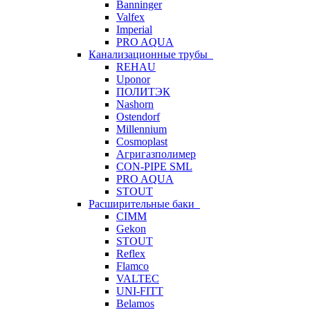
Banninger
Valfex
Imperial
PRO AQUA
Канализационные трубы
REHAU
Uponor
ПОЛИТЭК
Nashorn
Ostendorf
Millennium
Cosmoplast
Агригазполимер
CON-PIPE SML
PRO AQUA
STOUT
Расширительные баки
CIMM
Gekon
STOUT
Reflex
Flamco
VALTEC
UNI-FITT
Belamos