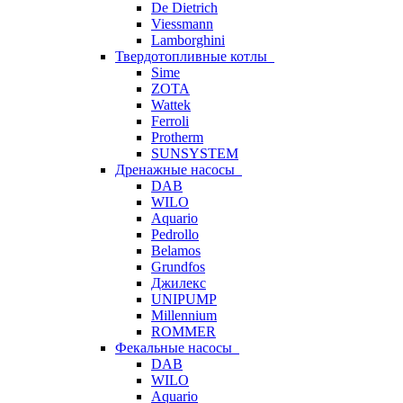
De Dietrich
Viessmann
Lamborghini
Твердотопливные котлы
Sime
ZOTA
Wattek
Ferroli
Protherm
SUNSYSTEM
Дренажные насосы
DAB
WILO
Aquario
Pedrollo
Belamos
Grundfos
Джилекс
UNIPUMP
Millennium
ROMMER
Фекальные насосы
DAB
WILO
Aquario