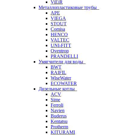
ViEiR
Металлопластиковые трубы
APE
VIEGA
STOUT
Comisa
HENCO
VALTEC
UNI-FITT
Oventrop
PRANDELLI
Умягчители для воды
BWT
RAIFIL
WiseWater
ECOWATER
Дизельные котлы
ACV
Sime
Ferroli
Navien
Buderus
Kentatsu
Protherm
KITURAMI