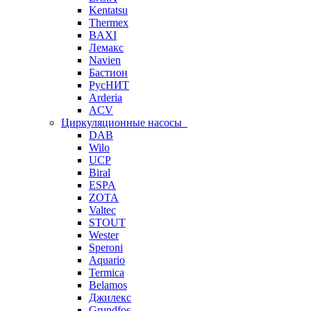
Kentatsu
Thermex
BAXI
Лемакс
Navien
Бастион
РусНИТ
Arderia
ACV
Циркуляционные насосы
DAB
Wilo
UCP
Biral
ESPA
ZOTA
Valtec
STOUT
Wester
Speroni
Aquario
Termica
Belamos
Джилекс
Grundfos