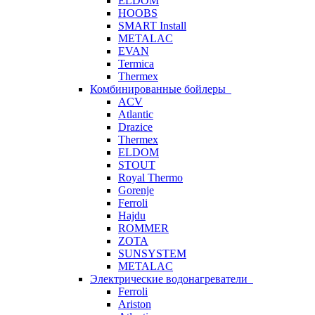
ELDOM
HOOBS
SMART Install
METALAC
EVAN
Termica
Thermex
Комбинированные бойлеры
ACV
Atlantic
Drazice
Thermex
ELDOM
STOUT
Royal Thermo
Gorenje
Ferroli
Hajdu
ROMMER
ZOTA
SUNSYSTEM
METALAC
Электрические водонагреватели
Ferroli
Ariston