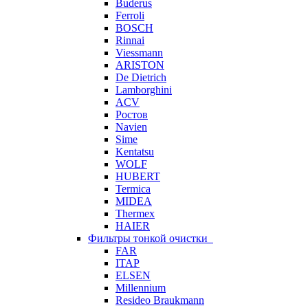
Buderus
Ferroli
BOSCH
Rinnai
Viessmann
ARISTON
De Dietrich
Lamborghini
ACV
Ростов
Navien
Sime
Kentatsu
WOLF
HUBERT
Termica
MIDEA
Thermex
HAIER
Фильтры тонкой очистки
FAR
ITAP
ELSEN
Millennium
Resideo Braukmann