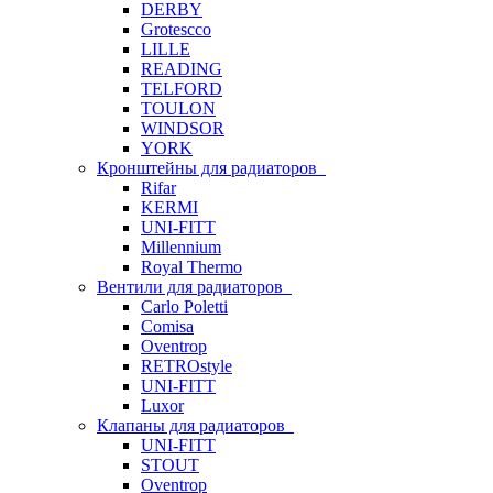
DERBY
Grotescco
LILLE
READING
TELFORD
TOULON
WINDSOR
YORK
Кронштейны для радиаторов
Rifar
KERMI
UNI-FITT
Millennium
Royal Thermo
Вентили для радиаторов
Carlo Poletti
Comisa
Oventrop
RETROstyle
UNI-FITT
Luxor
Клапаны для радиаторов
UNI-FITT
STOUT
Oventrop