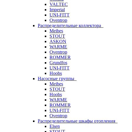
VALTEC
Imperial
UNI-FITT
Oventrop
Распределительные коллектора
Meibes
STOUT
ASKON
WARME
Oventrop
ROMMER
Grundfos
UNI-FITT
Hoobs
Насосные группы
Meibes
STOUT
Hoobs
WARME
ROMMER
UNI-FITT
Oventrop
Распределительные шкафы отопления
Elsen
STOUT