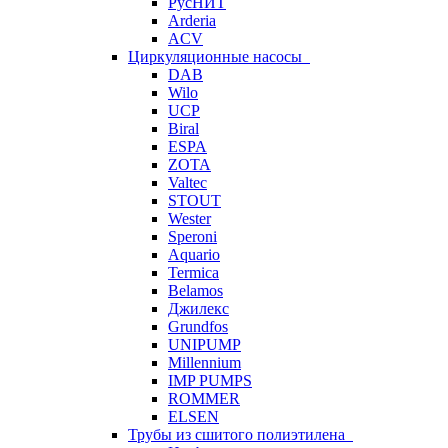
РусНИТ
Arderia
ACV
Циркуляционные насосы
DAB
Wilo
UCP
Biral
ESPA
ZOTA
Valtec
STOUT
Wester
Speroni
Aquario
Termica
Belamos
Джилекс
Grundfos
UNIPUMP
Millennium
IMP PUMPS
ROMMER
ELSEN
Трубы из сшитого полиэтилена