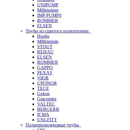
UNIPUMP
Millennium
IMP PUMPS
ROMMER
ELSEN
Трубы из сшитого полиэтилена
Hoobs
Millennium
STOUT
REHAU
ELSEN
ROMMER
GAPPO
РЕХАУ
ViEiR
UPONOR
TECE
Gekon
Giacomini
VALTEC
BERGERR
ICMA
UNI-FITT
Полипропиленовые трубы