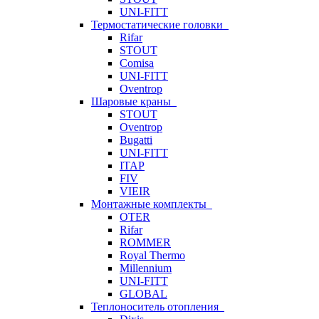
UNI-FITT
Термостатические головки
Rifar
STOUT
Comisa
UNI-FITT
Oventrop
Шаровые краны
STOUT
Oventrop
Bugatti
UNI-FITT
ITAP
FIV
VIEIR
Монтажные комплекты
OTER
Rifar
ROMMER
Royal Thermo
Millennium
UNI-FITT
GLOBAL
Теплоноситель отопления