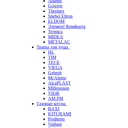
Atlantic
Gorenje
Thermex
Stiebel Eltron
ELDOM
Элемент Комфорта
Termica
MIDEA
METALAC
Трапы для душа
HL
TIM
TECE
VIEGA
Geberit
McAlpine
AlcaPLAST
MIllennium
ViEiR
AM.PM
Газовые котлы
BAXI
KITURAMI
Protherm
Vaillant