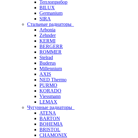
Теплоприбор
BILUX
Germanium
SIRA
Стальные радиаторы
Arbonia
Zehnder
KERMI
BERGERR
ROMMER
Stelrad
Buderus
Millennium
AXIS
NED Thermo
PURMO
KORADO
Viessmann
LEMAX
Чугунные радиаторы
ATENA
BARTON
BOHEMIA
BRISTOL
CHAMONIX