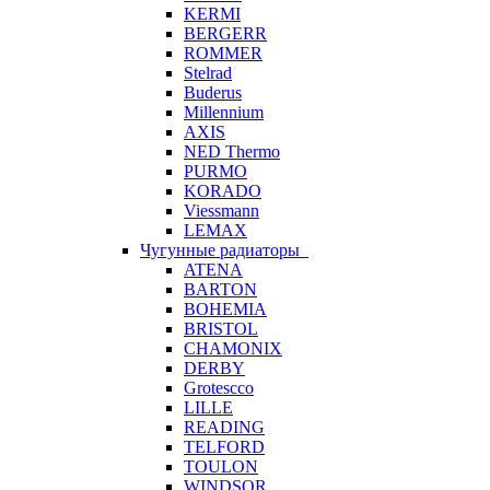
KERMI
BERGERR
ROMMER
Stelrad
Buderus
Millennium
AXIS
NED Thermo
PURMO
KORADO
Viessmann
LEMAX
Чугунные радиаторы
ATENA
BARTON
BOHEMIA
BRISTOL
CHAMONIX
DERBY
Grotescco
LILLE
READING
TELFORD
TOULON
WINDSOR