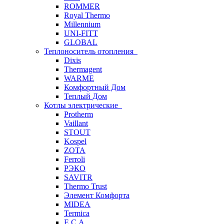
ROMMER
Royal Thermo
Millennium
UNI-FITT
GLOBAL
Теплоноситель отопления
Dixis
Thermagent
WARME
Комфортный Дом
Теплый Дом
Котлы электрические
Protherm
Vaillant
STOUT
Kospel
ZOTA
Ferroli
РЭКО
SAVITR
Thermo Trust
Элемент Комфорта
MIDEA
Termica
E.C.A