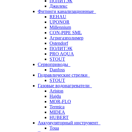
ПОЛИТЭК
Джилекс
Фитинги канализационные
REHAU
UPONOR
Millennium
CON-PIPE SML
Агригазполимер
Ostendorf
ПОЛИТЭК
PRO AQUA
STOUT
Сервоприводы
Danfoss
Гидравлические стрелки
STOUT
Газовые водонагреватели
Ariston
Hajdu
MOR-FLO
Termica
MIDEA
HUBERT
Аккумуляторный инструмент
Toua