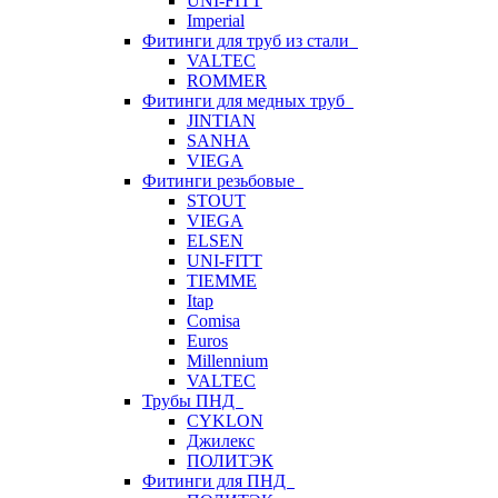
UNI-FITT
Imperial
Фитинги для труб из стали
VALTEC
ROMMER
Фитинги для медных труб
JINTIAN
SANHA
VIEGA
Фитинги резьбовые
STOUT
VIEGA
ELSEN
UNI-FITT
TIEMME
Itap
Comisa
Euros
Millennium
VALTEC
Трубы ПНД
CYKLON
Джилекс
ПОЛИТЭК
Фитинги для ПНД