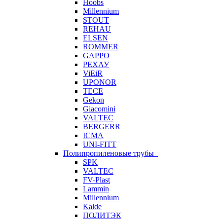
Hoobs
Millennium
STOUT
REHAU
ELSEN
ROMMER
GAPPO
РЕХАУ
ViEiR
UPONOR
TECE
Gekon
Giacomini
VALTEC
BERGERR
ICMA
UNI-FITT
Полипропиленовые трубы
SPK
VALTEC
FV-Plast
Lammin
Millennium
Kalde
ПОЛИТЭК