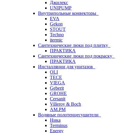
Джилекс
UNIPUMP
Внутрипольные конвекторы
EVA
Gekon
STOUT
Techno
itermic
Сантехнические люки под плитку
ПРАКТИКА
Сантехнические люки под покраску
ПРАКТИКА
Инсталляции для унитазов
OLI
TECE
VIEGA
Geberit
GROHE
Cersanit
Villeroy & Boch
AM.PM
Водяные полотенцесушители
Ника
Terminus
Energy