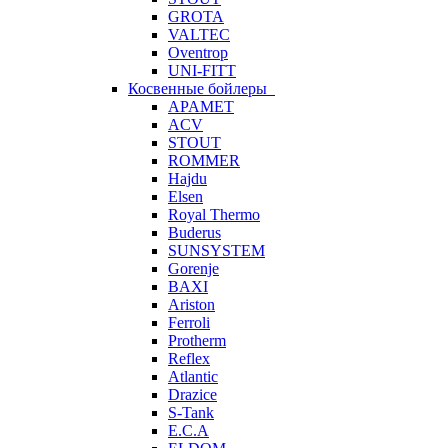
GROTA
VALTEC
Oventrop
UNI-FITT
Косвенные бойлеры
APAMET
ACV
STOUT
ROMMER
Hajdu
Elsen
Royal Thermo
Buderus
SUNSYSTEM
Gorenje
BAXI
Ariston
Ferroli
Protherm
Reflex
Atlantic
Drazice
S-Tank
E.C.A