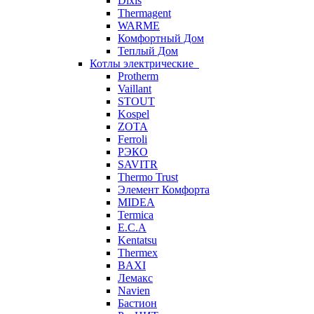
Dixis
Thermagent
WARME
Комфортный Дом
Теплый Дом
Котлы электрические
Protherm
Vaillant
STOUT
Kospel
ZOTA
Ferroli
РЭКО
SAVITR
Thermo Trust
Элемент Комфорта
MIDEA
Termica
E.C.A
Kentatsu
Thermex
BAXI
Лемакс
Navien
Бастион