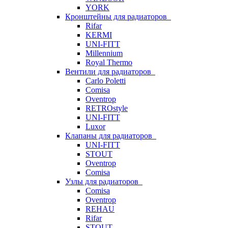
YORK
Кронштейны для радиаторов
Rifar
KERMI
UNI-FITT
Millennium
Royal Thermo
Вентили для радиаторов
Carlo Poletti
Comisa
Oventrop
RETROstyle
UNI-FITT
Luxor
Клапаны для радиаторов
UNI-FITT
STOUT
Oventrop
Comisa
Узлы для радиаторов
Comisa
Oventrop
REHAU
Rifar
STOUT