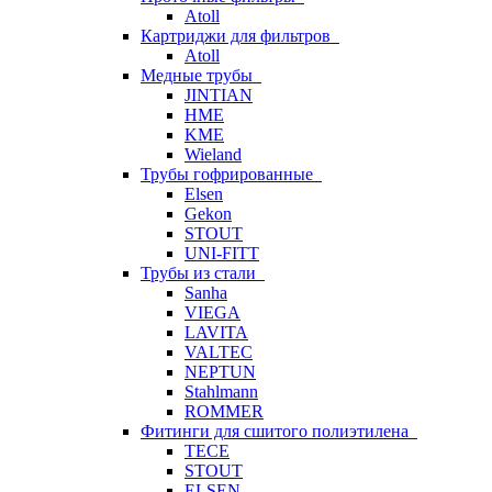
Atoll
Картриджи для фильтров
Atoll
Медные трубы
JINTIAN
HME
KME
Wieland
Трубы гофрированные
Elsen
Gekon
STOUT
UNI-FITT
Трубы из стали
Sanha
VIEGA
LAVITA
VALTEC
NEPTUN
Stahlmann
ROMMER
Фитинги для сшитого полиэтилена
TECE
STOUT
ELSEN