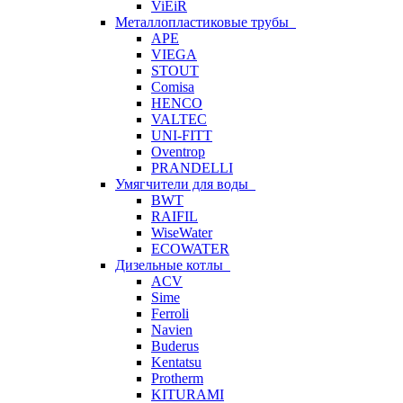
ViEiR
Металлопластиковые трубы
APE
VIEGA
STOUT
Comisa
HENCO
VALTEC
UNI-FITT
Oventrop
PRANDELLI
Умягчители для воды
BWT
RAIFIL
WiseWater
ECOWATER
Дизельные котлы
ACV
Sime
Ferroli
Navien
Buderus
Kentatsu
Protherm
KITURAMI