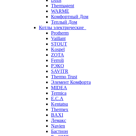
Dixis
Thermagent
WARME
Комфортный Дом
Теплый Дом
Котлы электрические
Protherm
Vaillant
STOUT
Kospel
ZOTA
Ferroli
РЭКО
SAVITR
Thermo Trust
Элемент Комфорта
MIDEA
Termica
E.C.A
Kentatsu
Thermex
BAXI
Лемакс
Navien
Бастион