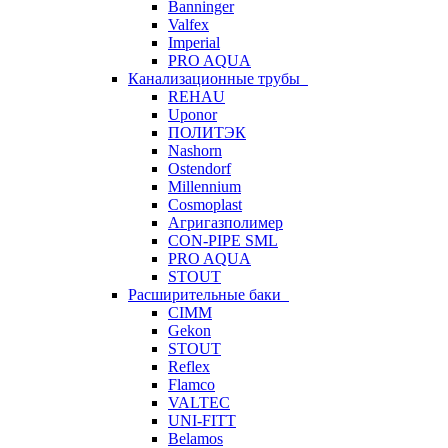
Banninger
Valfex
Imperial
PRO AQUA
Канализационные трубы
REHAU
Uponor
ПОЛИТЭК
Nashorn
Ostendorf
Millennium
Cosmoplast
Агригазполимер
CON-PIPE SML
PRO AQUA
STOUT
Расширительные баки
CIMM
Gekon
STOUT
Reflex
Flamco
VALTEC
UNI-FITT
Belamos