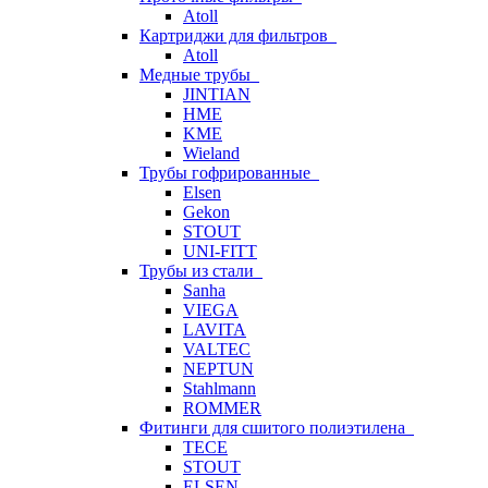
Atoll
Картриджи для фильтров
Atoll
Медные трубы
JINTIAN
HME
KME
Wieland
Трубы гофрированные
Elsen
Gekon
STOUT
UNI-FITT
Трубы из стали
Sanha
VIEGA
LAVITA
VALTEC
NEPTUN
Stahlmann
ROMMER
Фитинги для сшитого полиэтилена
TECE
STOUT
ELSEN