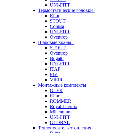
UNI-FITT
Термостатические головки
Rifar
STOUT
Comisa
UNI-FITT
Oventrop
Шаровые краны
STOUT
Oventrop
Bugatti
UNI-FITT
ITAP
FIV
VIEIR
Монтажные комплекты
OTER
Rifar
ROMMER
Royal Thermo
Millennium
UNI-FITT
GLOBAL
Теплоноситель отопления