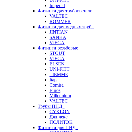
UNI-FITT
Imperial
Фитинги для труб из стали
VALTEC
ROMMER
Фитинги для медных труб
JINTIAN
SANHA
VIEGA
Фитинги резьбовые
STOUT
VIEGA
ELSEN
UNI-FITT
TIEMME
Itap
Comisa
Euros
Millennium
VALTEC
Трубы ПНД
CYKLON
Джилекс
ПОЛИТЭК
Фитинги для ПНД