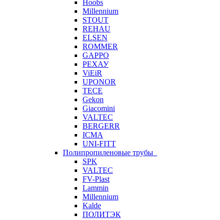
Hoobs
Millennium
STOUT
REHAU
ELSEN
ROMMER
GAPPO
РЕХАУ
ViEiR
UPONOR
TECE
Gekon
Giacomini
VALTEC
BERGERR
ICMA
UNI-FITT
Полипропиленовые трубы
SPK
VALTEC
FV-Plast
Lammin
Millennium
Kalde
ПОЛИТЭК