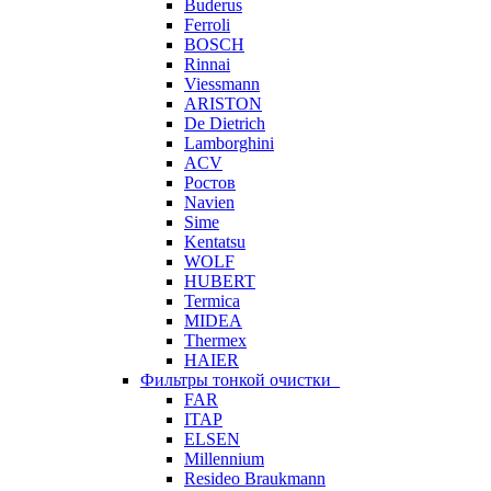
Buderus
Ferroli
BOSCH
Rinnai
Viessmann
ARISTON
De Dietrich
Lamborghini
ACV
Ростов
Navien
Sime
Kentatsu
WOLF
HUBERT
Termica
MIDEA
Thermex
HAIER
Фильтры тонкой очистки
FAR
ITAP
ELSEN
Millennium
Resideo Braukmann