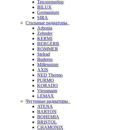
Теплоприбор
BILUX
Germanium
SIRA
Стальные радиаторы
Arbonia
Zehnder
KERMI
BERGERR
ROMMER
Stelrad
Buderus
Millennium
AXIS
NED Thermo
PURMO
KORADO
Viessmann
LEMAX
Чугунные радиаторы
ATENA
BARTON
BOHEMIA
BRISTOL
CHAMONIX