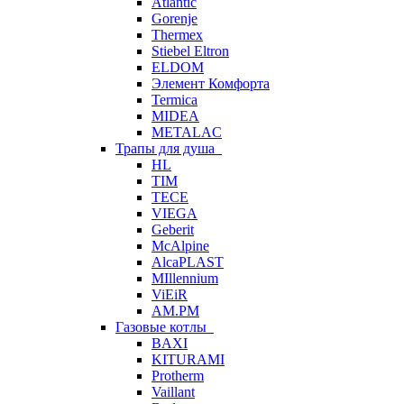
Atlantic
Gorenje
Thermex
Stiebel Eltron
ELDOM
Элемент Комфорта
Termica
MIDEA
METALAC
Трапы для душа
HL
TIM
TECE
VIEGA
Geberit
McAlpine
AlcaPLAST
MIllennium
ViEiR
AM.PM
Газовые котлы
BAXI
KITURAMI
Protherm
Vaillant