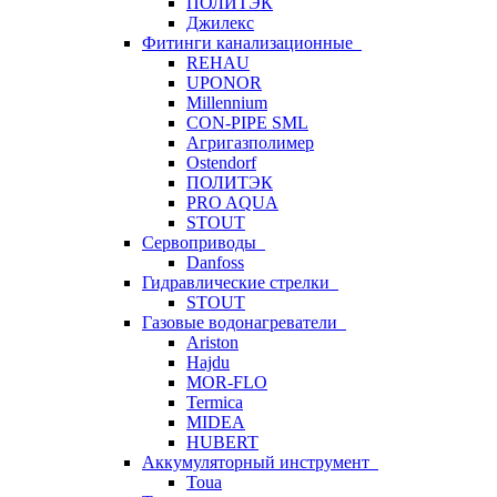
ПОЛИТЭК
Джилекс
Фитинги канализационные
REHAU
UPONOR
Millennium
CON-PIPE SML
Агригазполимер
Ostendorf
ПОЛИТЭК
PRO AQUA
STOUT
Сервоприводы
Danfoss
Гидравлические стрелки
STOUT
Газовые водонагреватели
Ariston
Hajdu
MOR-FLO
Termica
MIDEA
HUBERT
Аккумуляторный инструмент
Toua