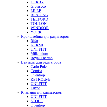
DERBY
Grotescco
LILLE
READING
TELFORD
TOULON
WINDSOR
YORK
Кронштейны для радиаторов
Rifar
KERMI
UNI-FITT
Millennium
Royal Thermo
Вентили для радиаторов
Carlo Poletti
Comisa
Oventrop
RETROstyle
UNI-FITT
Luxor
Клапаны для радиаторов
UNI-FITT
STOUT
Oventrop