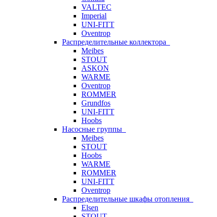
VALTEC
Imperial
UNI-FITT
Oventrop
Распределительные коллектора
Meibes
STOUT
ASKON
WARME
Oventrop
ROMMER
Grundfos
UNI-FITT
Hoobs
Насосные группы
Meibes
STOUT
Hoobs
WARME
ROMMER
UNI-FITT
Oventrop
Распределительные шкафы отопления
Elsen
STOUT