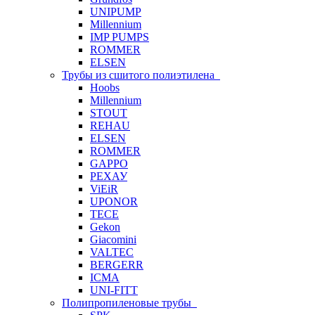
UNIPUMP
Millennium
IMP PUMPS
ROMMER
ELSEN
Трубы из сшитого полиэтилена
Hoobs
Millennium
STOUT
REHAU
ELSEN
ROMMER
GAPPO
РЕХАУ
ViEiR
UPONOR
TECE
Gekon
Giacomini
VALTEC
BERGERR
ICMA
UNI-FITT
Полипропиленовые трубы