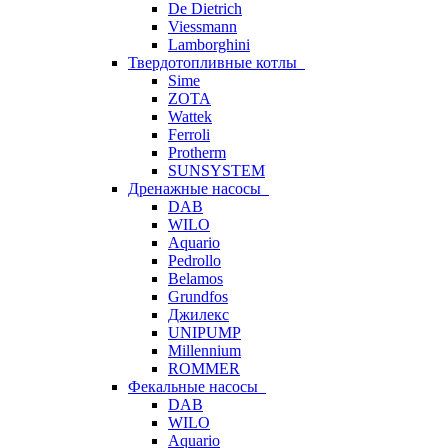
De Dietrich
Viessmann
Lamborghini
Твердотопливные котлы
Sime
ZOTA
Wattek
Ferroli
Protherm
SUNSYSTEM
Дренажные насосы
DAB
WILO
Aquario
Pedrollo
Belamos
Grundfos
Джилекс
UNIPUMP
Millennium
ROMMER
Фекальные насосы
DAB
WILO
Aquario