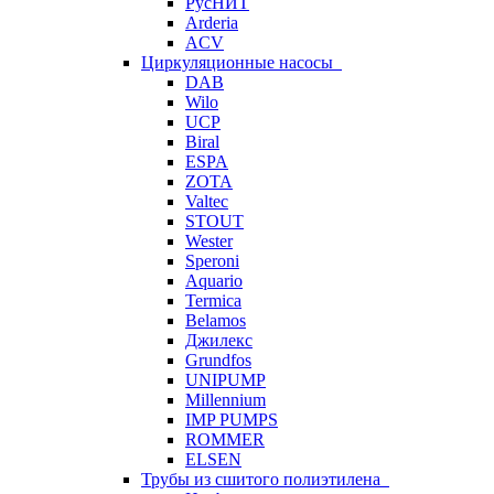
РусНИТ
Arderia
ACV
Циркуляционные насосы
DAB
Wilo
UCP
Biral
ESPA
ZOTA
Valtec
STOUT
Wester
Speroni
Aquario
Termica
Belamos
Джилекс
Grundfos
UNIPUMP
Millennium
IMP PUMPS
ROMMER
ELSEN
Трубы из сшитого полиэтилена