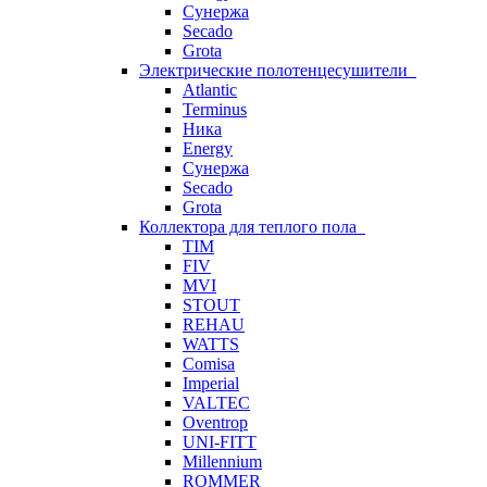
Сунержа
Secado
Grota
Электрические полотенцесушители
Atlantic
Terminus
Ника
Energy
Сунержа
Secado
Grota
Коллектора для теплого пола
TIM
FIV
MVI
STOUT
REHAU
WATTS
Comisa
Imperial
VALTEC
Oventrop
UNI-FITT
Millennium
ROMMER