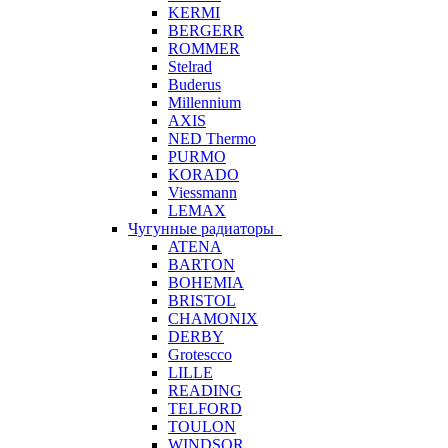
KERMI
BERGERR
ROMMER
Stelrad
Buderus
Millennium
AXIS
NED Thermo
PURMO
KORADO
Viessmann
LEMAX
Чугунные радиаторы
ATENA
BARTON
BOHEMIA
BRISTOL
CHAMONIX
DERBY
Grotescco
LILLE
READING
TELFORD
TOULON
WINDSOR