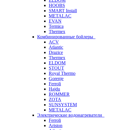
ELDOM
HOOBS
SMART Install
METALAC
EVAN
Termica
Thermex
Комбинированные бойлеры
ACV
Atlantic
Drazice
Thermex
ELDOM
STOUT
Royal Thermo
Gorenje
Ferroli
Hajdu
ROMMER
ZOTA
SUNSYSTEM
METALAC
Электрические водонагреватели
Ferroli
Ariston