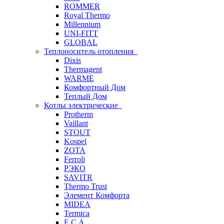
ROMMER
Royal Thermo
Millennium
UNI-FITT
GLOBAL
Теплоноситель отопления
Dixis
Thermagent
WARME
Комфортный Дом
Теплый Дом
Котлы электрические
Protherm
Vaillant
STOUT
Kospel
ZOTA
Ferroli
РЭКО
SAVITR
Thermo Trust
Элемент Комфорта
MIDEA
Termica
E.C.A