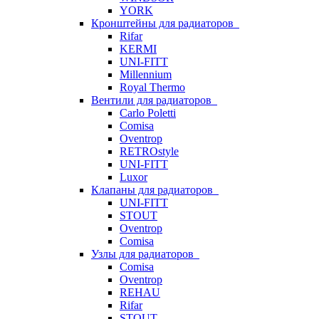
YORK
Кронштейны для радиаторов
Rifar
KERMI
UNI-FITT
Millennium
Royal Thermo
Вентили для радиаторов
Carlo Poletti
Comisa
Oventrop
RETROstyle
UNI-FITT
Luxor
Клапаны для радиаторов
UNI-FITT
STOUT
Oventrop
Comisa
Узлы для радиаторов
Comisa
Oventrop
REHAU
Rifar
STOUT