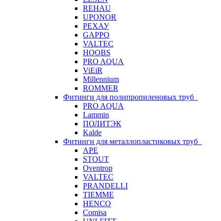
REHAU
UPONOR
РЕХАУ
GAPPO
VALTEC
HOOBS
PRO AQUA
ViEiR
Millennium
ROMMER
Фитинги для полипропиленовых труб
PRO AQUA
Lammin
ПОЛИТЭК
Kalde
Фитинги для металлопластиковых труб
APE
STOUT
Oventrop
VALTEC
PRANDELLI
TIEMME
HENCO
Comisa