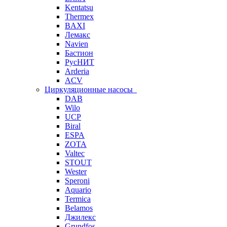
Kentatsu
Thermex
BAXI
Лемакс
Navien
Бастион
РусНИТ
Arderia
ACV
Циркуляционные насосы
DAB
Wilo
UCP
Biral
ESPA
ZOTA
Valtec
STOUT
Wester
Speroni
Aquario
Termica
Belamos
Джилекс
Grundfos