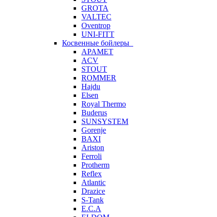
GROTA
VALTEC
Oventrop
UNI-FITT
Косвенные бойлеры
APAMET
ACV
STOUT
ROMMER
Hajdu
Elsen
Royal Thermo
Buderus
SUNSYSTEM
Gorenje
BAXI
Ariston
Ferroli
Protherm
Reflex
Atlantic
Drazice
S-Tank
E.C.A