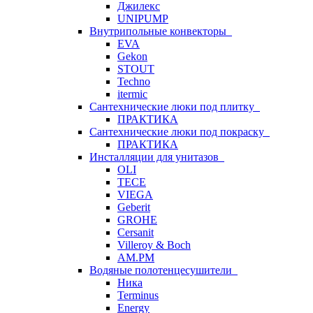
Джилекс
UNIPUMP
Внутрипольные конвекторы
EVA
Gekon
STOUT
Techno
itermic
Сантехнические люки под плитку
ПРАКТИКА
Сантехнические люки под покраску
ПРАКТИКА
Инсталляции для унитазов
OLI
TECE
VIEGA
Geberit
GROHE
Cersanit
Villeroy & Boch
AM.PM
Водяные полотенцесушители
Ника
Terminus
Energy