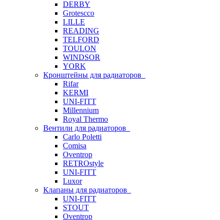
DERBY
Grotescco
LILLE
READING
TELFORD
TOULON
WINDSOR
YORK
Кронштейны для радиаторов
Rifar
KERMI
UNI-FITT
Millennium
Royal Thermo
Вентили для радиаторов
Carlo Poletti
Comisa
Oventrop
RETROstyle
UNI-FITT
Luxor
Клапаны для радиаторов
UNI-FITT
STOUT
Oventrop