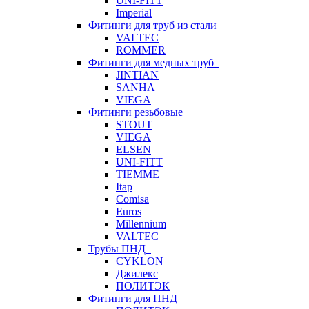
UNI-FITT
Imperial
Фитинги для труб из стали
VALTEC
ROMMER
Фитинги для медных труб
JINTIAN
SANHA
VIEGA
Фитинги резьбовые
STOUT
VIEGA
ELSEN
UNI-FITT
TIEMME
Itap
Comisa
Euros
Millennium
VALTEC
Трубы ПНД
CYKLON
Джилекс
ПОЛИТЭК
Фитинги для ПНД