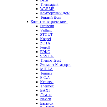
Dixis
Thermagent
WARME
Комфортный Дом
Теплый Дом
Котлы электрические
Protherm
Vaillant
STOUT
Kospel
ZOTA
Ferroli
РЭКО
SAVITR
Thermo Trust
Элемент Комфорта
MIDEA
Termica
E.C.A
Kentatsu
Thermex
BAXI
Лемакс
Navien
Бастион