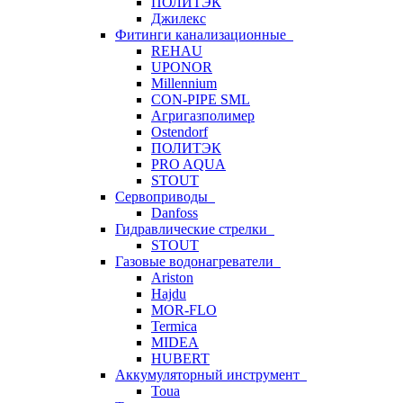
ПОЛИТЭК
Джилекс
Фитинги канализационные
REHAU
UPONOR
Millennium
CON-PIPE SML
Агригазполимер
Ostendorf
ПОЛИТЭК
PRO AQUA
STOUT
Сервоприводы
Danfoss
Гидравлические стрелки
STOUT
Газовые водонагреватели
Ariston
Hajdu
MOR-FLO
Termica
MIDEA
HUBERT
Аккумуляторный инструмент
Toua