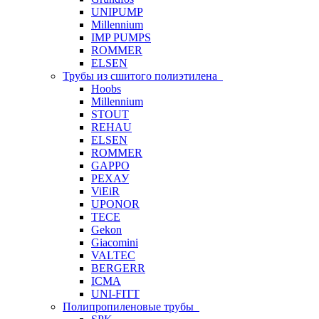
UNIPUMP
Millennium
IMP PUMPS
ROMMER
ELSEN
Трубы из сшитого полиэтилена
Hoobs
Millennium
STOUT
REHAU
ELSEN
ROMMER
GAPPO
РЕХАУ
ViEiR
UPONOR
TECE
Gekon
Giacomini
VALTEC
BERGERR
ICMA
UNI-FITT
Полипропиленовые трубы