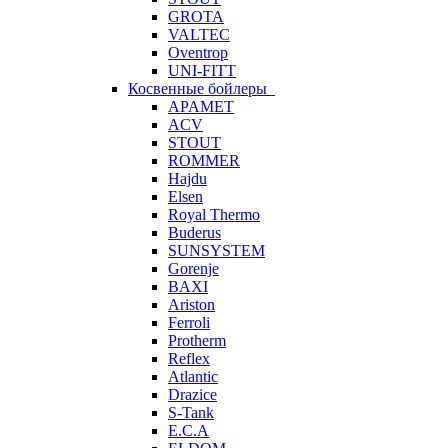
GROTA
VALTEC
Oventrop
UNI-FITT
Косвенные бойлеры
APAMET
ACV
STOUT
ROMMER
Hajdu
Elsen
Royal Thermo
Buderus
SUNSYSTEM
Gorenje
BAXI
Ariston
Ferroli
Protherm
Reflex
Atlantic
Drazice
S-Tank
E.C.A