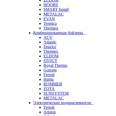
ELDOM
HOOBS
SMART Install
METALAC
EVAN
Termica
Thermex
Комбинированные бойлеры
ACV
Atlantic
Drazice
Thermex
ELDOM
STOUT
Royal Thermo
Gorenje
Ferroli
Hajdu
ROMMER
ZOTA
SUNSYSTEM
METALAC
Электрические водонагреватели
Ferroli
Ariston