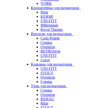
YORK
Кронштейны для радиаторов
Rifar
KERMI
UNI-FITT
Millennium
Royal Thermo
Вентили для радиаторов
Carlo Poletti
Comisa
Oventrop
RETROstyle
UNI-FITT
Luxor
Клапаны для радиаторов
UNI-FITT
STOUT
Oventrop
Comisa
Узлы для радиаторов
Comisa
Oventrop
REHAU
Rifar
STOUT