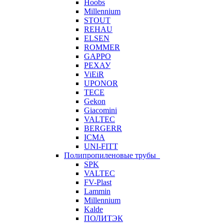
Hoobs
Millennium
STOUT
REHAU
ELSEN
ROMMER
GAPPO
РЕХАУ
ViEiR
UPONOR
TECE
Gekon
Giacomini
VALTEC
BERGERR
ICMA
UNI-FITT
Полипропиленовые трубы
SPK
VALTEC
FV-Plast
Lammin
Millennium
Kalde
ПОЛИТЭК