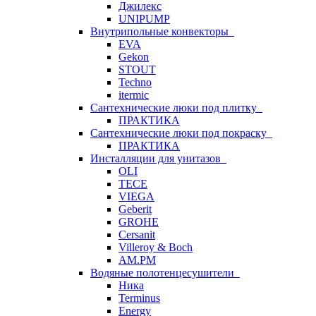
Джилекс
UNIPUMP
Внутрипольные конвекторы
EVA
Gekon
STOUT
Techno
itermic
Сантехнические люки под плитку
ПРАКТИКА
Сантехнические люки под покраску
ПРАКТИКА
Инсталляции для унитазов
OLI
TECE
VIEGA
Geberit
GROHE
Cersanit
Villeroy & Boch
AM.PM
Водяные полотенцесушители
Ника
Terminus
Energy