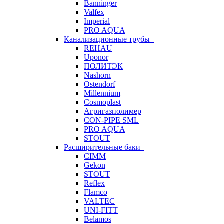
Banninger
Valfex
Imperial
PRO AQUA
Канализационные трубы
REHAU
Uponor
ПОЛИТЭК
Nashorn
Ostendorf
Millennium
Cosmoplast
Агригазполимер
CON-PIPE SML
PRO AQUA
STOUT
Расширительные баки
CIMM
Gekon
STOUT
Reflex
Flamco
VALTEC
UNI-FITT
Belamos