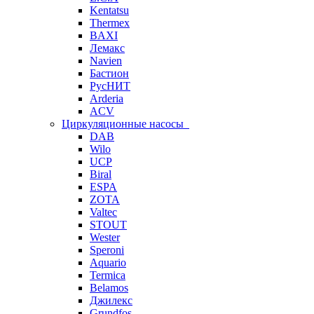
Kentatsu
Thermex
BAXI
Лемакс
Navien
Бастион
РусНИТ
Arderia
ACV
Циркуляционные насосы
DAB
Wilo
UCP
Biral
ESPA
ZOTA
Valtec
STOUT
Wester
Speroni
Aquario
Termica
Belamos
Джилекс
Grundfos