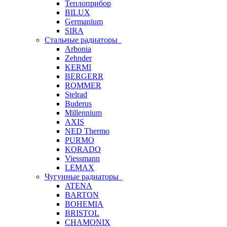
Теплоприбор
BILUX
Germanium
SIRA
Стальные радиаторы
Arbonia
Zehnder
KERMI
BERGERR
ROMMER
Stelrad
Buderus
Millennium
AXIS
NED Thermo
PURMO
KORADO
Viessmann
LEMAX
Чугунные радиаторы
ATENA
BARTON
BOHEMIA
BRISTOL
CHAMONIX