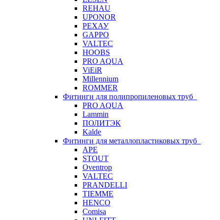
REHAU
UPONOR
РЕХАУ
GAPPO
VALTEC
HOOBS
PRO AQUA
ViEiR
Millennium
ROMMER
Фитинги для полипропиленовых труб
PRO AQUA
Lammin
ПОЛИТЭК
Kalde
Фитинги для металлопластиковых труб
APE
STOUT
Oventrop
VALTEC
PRANDELLI
TIEMME
HENCO
Comisa