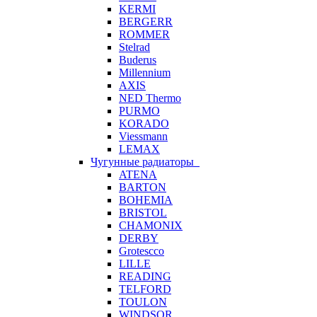
KERMI
BERGERR
ROMMER
Stelrad
Buderus
Millennium
AXIS
NED Thermo
PURMO
KORADO
Viessmann
LEMAX
Чугунные радиаторы
ATENA
BARTON
BOHEMIA
BRISTOL
CHAMONIX
DERBY
Grotescco
LILLE
READING
TELFORD
TOULON
WINDSOR