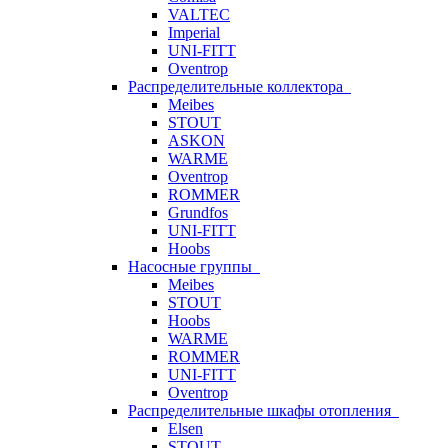
VALTEC
Imperial
UNI-FITT
Oventrop
Распределительные коллектора
Meibes
STOUT
ASKON
WARME
Oventrop
ROMMER
Grundfos
UNI-FITT
Hoobs
Насосные группы
Meibes
STOUT
Hoobs
WARME
ROMMER
UNI-FITT
Oventrop
Распределительные шкафы отопления
Elsen
STOUT