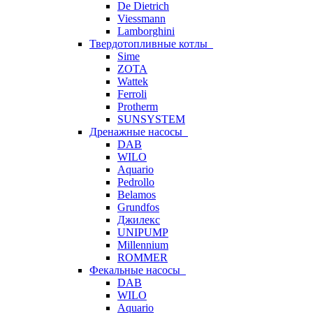
De Dietrich
Viessmann
Lamborghini
Твердотопливные котлы
Sime
ZOTA
Wattek
Ferroli
Protherm
SUNSYSTEM
Дренажные насосы
DAB
WILO
Aquario
Pedrollo
Belamos
Grundfos
Джилекс
UNIPUMP
Millennium
ROMMER
Фекальные насосы
DAB
WILO
Aquario