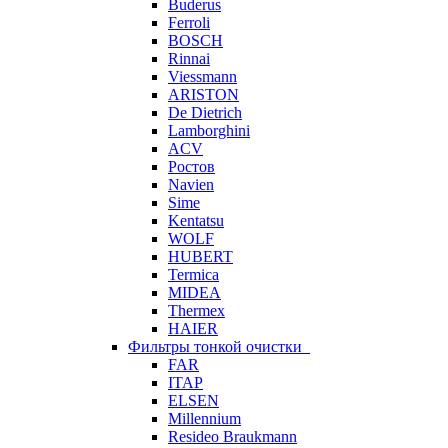
Buderus
Ferroli
BOSCH
Rinnai
Viessmann
ARISTON
De Dietrich
Lamborghini
ACV
Ростов
Navien
Sime
Kentatsu
WOLF
HUBERT
Termica
MIDEA
Thermex
HAIER
Фильтры тонкой очистки
FAR
ITAP
ELSEN
Millennium
Resideo Braukmann