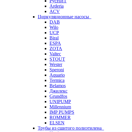
РусНИТ
Arderia
ACV
Циркуляционные насосы
DAB
Wilo
UCP
Biral
ESPA
ZOTA
Valtec
STOUT
Wester
Speroni
Aquario
Termica
Belamos
Джилекс
Grundfos
UNIPUMP
Millennium
IMP PUMPS
ROMMER
ELSEN
Трубы из сшитого полиэтилена