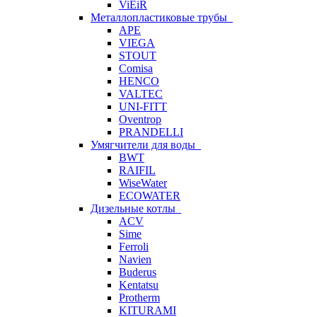
ViEiR
Металлопластиковые трубы
APE
VIEGA
STOUT
Comisa
HENCO
VALTEC
UNI-FITT
Oventrop
PRANDELLI
Умягчители для воды
BWT
RAIFIL
WiseWater
ECOWATER
Дизельные котлы
ACV
Sime
Ferroli
Navien
Buderus
Kentatsu
Protherm
KITURAMI