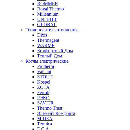
ROMMER
Royal Thermo
Millennium
UNI-FITT
GLOBAL
Теплоноситель отопления
Dixis
Thermagent
WARME
Комфортный Дом
Теплый Дом
Котлы электрические
Protherm
Vaillant
STOUT
Kospel
ZOTA
Ferroli
РЭКО
SAVITR
Thermo Trust
Элемент Комфорта
MIDEA
Termica
E.C.A