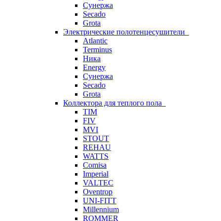
Сунержа
Secado
Grota
Электрические полотенцесушители
Atlantic
Terminus
Ника
Energy
Сунержа
Secado
Grota
Коллектора для теплого пола
TIM
FIV
MVI
STOUT
REHAU
WATTS
Comisa
Imperial
VALTEC
Oventrop
UNI-FITT
Millennium
ROMMER