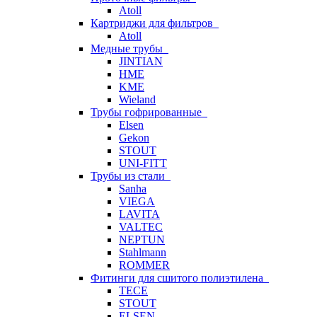
Atoll
Картриджи для фильтров
Atoll
Медные трубы
JINTIAN
HME
KME
Wieland
Трубы гофрированные
Elsen
Gekon
STOUT
UNI-FITT
Трубы из стали
Sanha
VIEGA
LAVITA
VALTEC
NEPTUN
Stahlmann
ROMMER
Фитинги для сшитого полиэтилена
TECE
STOUT
ELSEN