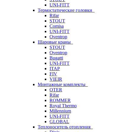
UNI-FITT
Термостатические головки
Rifar
STOUT
Comisa
UNI-FITT
Oventrop
Шаровые краны
STOUT
Oventrop
Bugatti
UNI-FITT
ITAP
FIV
VIEIR
Монтажные комплекты
OTER
Rifar
ROMMER
Royal Thermo
Millennium
UNI-FITT
GLOBAL
Теплоноситель отопления