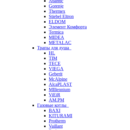
Atlantic
Gorenje
Thermex
Stiebel Eltron
ELDOM
Элемент Комфорта
Termica
MIDEA
METALAC
Трапы для душа
HL
TIM
TECE
VIEGA
Geberit
McAlpine
AlcaPLAST
MIllennium
ViEiR
AM.PM
Газовые котлы
BAXI
KITURAMI
Protherm
Vaillant