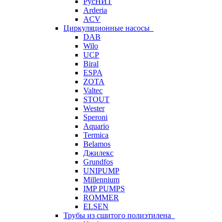
РусНИТ
Arderia
ACV
Циркуляционные насосы
DAB
Wilo
UCP
Biral
ESPA
ZOTA
Valtec
STOUT
Wester
Speroni
Aquario
Termica
Belamos
Джилекс
Grundfos
UNIPUMP
Millennium
IMP PUMPS
ROMMER
ELSEN
Трубы из сшитого полиэтилена