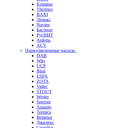
Kentatsu
Thermex
BAXI
Лемакс
Navien
Бастион
РусНИТ
Arderia
ACV
Циркуляционные насосы
DAB
Wilo
UCP
Biral
ESPA
ZOTA
Valtec
STOUT
Wester
Speroni
Aquario
Termica
Belamos
Джилекс
Grundfos