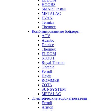
ELDOM
HOOBS
SMART Install
METALAC
EVAN
Termica
Thermex
Комбинированные бойлеры
ACV
Atlantic
Drazice
Thermex
ELDOM
STOUT
Royal Thermo
Gorenje
Ferroli
Hajdu
ROMMER
ZOTA
SUNSYSTEM
METALAC
Электрические водонагреватели
Ferroli
Ariston