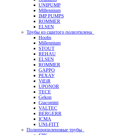
UNIPUMP
Millennium
IMP PUMPS
ROMMER
ELSEN
Трубы из сшитого полиэтилена
Hoobs
Millennium
STOUT
REHAU
ELSEN
ROMMER
GAPPO
РЕХАУ
ViEiR
UPONOR
TECE
Gekon
Giacomini
VALTEC
BERGERR
ICMA
UNI-FITT
Полипропиленовые трубы