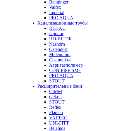
Banninger
Valfex
Imperial
PRO AQUA
Канализационные трубы
REHAU
Uponor
ПОЛИТЭК
Nashorn
Ostendorf
Millennium
Cosmoplast
Агригазполимер
CON-PIPE SML
PRO AQUA
STOUT
Расширительные баки
CIMM
Gekon
STOUT
Reflex
Flamco
VALTEC
UNI-FITT
Belamos