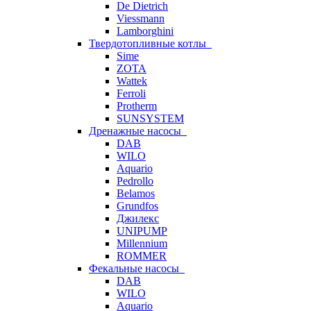
De Dietrich
Viessmann
Lamborghini
Твердотопливные котлы
Sime
ZOTA
Wattek
Ferroli
Protherm
SUNSYSTEM
Дренажные насосы
DAB
WILO
Aquario
Pedrollo
Belamos
Grundfos
Джилекс
UNIPUMP
Millennium
ROMMER
Фекальные насосы
DAB
WILO
Aquario