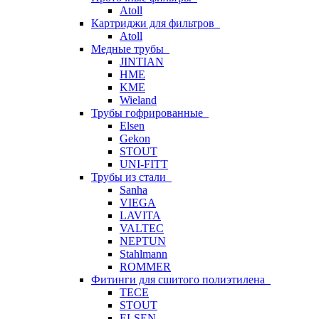
Atoll
Картриджи для фильтров
Atoll
Медные трубы
JINTIAN
HME
KME
Wieland
Трубы гофрированные
Elsen
Gekon
STOUT
UNI-FITT
Трубы из стали
Sanha
VIEGA
LAVITA
VALTEC
NEPTUN
Stahlmann
ROMMER
Фитинги для сшитого полиэтилена
TECE
STOUT
ELSEN