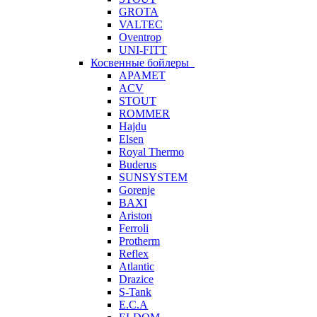
GROTA
VALTEC
Oventrop
UNI-FITT
Косвенные бойлеры
APAMET
ACV
STOUT
ROMMER
Hajdu
Elsen
Royal Thermo
Buderus
SUNSYSTEM
Gorenje
BAXI
Ariston
Ferroli
Protherm
Reflex
Atlantic
Drazice
S-Tank
E.C.A