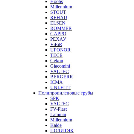
Hoobs
Millennium
STOUT
REHAU
ELSEN
ROMMER
GAPPO
РЕХАУ
ViEiR
UPONOR
TECE
Gekon
Giacomini
VALTEC
BERGERR
ICMA
UNI-FITT
Полипропиленовые трубы
SPK
VALTEC
FV-Plast
Lammin
Millennium
Kalde
ПОЛИТЭК