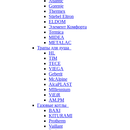
Atlantic
Gorenje
Thermex
Stiebel Eltron
ELDOM
Элемент Комфорта
Termica
MIDEA
METALAC
Трапы для душа
HL
TIM
TECE
VIEGA
Geberit
McAlpine
AlcaPLAST
MIllennium
ViEiR
AM.PM
Газовые котлы
BAXI
KITURAMI
Protherm
Vaillant