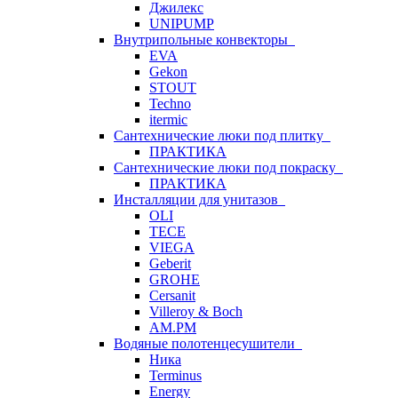
Джилекс
UNIPUMP
Внутрипольные конвекторы
EVA
Gekon
STOUT
Techno
itermic
Сантехнические люки под плитку
ПРАКТИКА
Сантехнические люки под покраску
ПРАКТИКА
Инсталляции для унитазов
OLI
TECE
VIEGA
Geberit
GROHE
Cersanit
Villeroy & Boch
AM.PM
Водяные полотенцесушители
Ника
Terminus
Energy