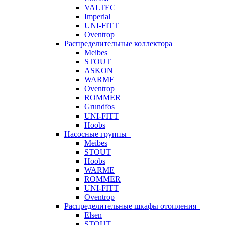
VALTEC
Imperial
UNI-FITT
Oventrop
Распределительные коллектора
Meibes
STOUT
ASKON
WARME
Oventrop
ROMMER
Grundfos
UNI-FITT
Hoobs
Насосные группы
Meibes
STOUT
Hoobs
WARME
ROMMER
UNI-FITT
Oventrop
Распределительные шкафы отопления
Elsen
STOUT