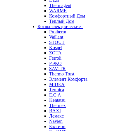
Dixis
Thermagent
WARME
Комфортный Дом
Теплый Дом
Котлы электрические
Protherm
Vaillant
STOUT
Kospel
ZOTA
Ferroli
РЭКО
SAVITR
Thermo Trust
Элемент Комфорта
MIDEA
Termica
E.C.A
Kentatsu
Thermex
BAXI
Лемакс
Navien
Бастион