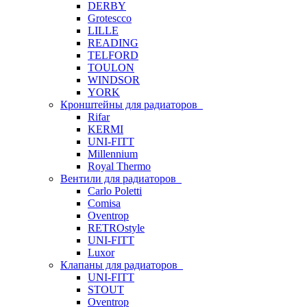
DERBY
Grotescco
LILLE
READING
TELFORD
TOULON
WINDSOR
YORK
Кронштейны для радиаторов
Rifar
KERMI
UNI-FITT
Millennium
Royal Thermo
Вентили для радиаторов
Carlo Poletti
Comisa
Oventrop
RETROstyle
UNI-FITT
Luxor
Клапаны для радиаторов
UNI-FITT
STOUT
Oventrop