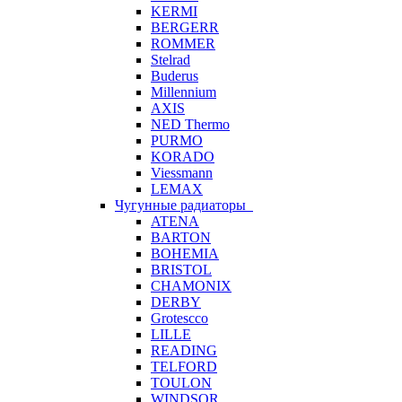
KERMI
BERGERR
ROMMER
Stelrad
Buderus
Millennium
AXIS
NED Thermo
PURMO
KORADO
Viessmann
LEMAX
Чугунные радиаторы
ATENA
BARTON
BOHEMIA
BRISTOL
CHAMONIX
DERBY
Grotescco
LILLE
READING
TELFORD
TOULON
WINDSOR