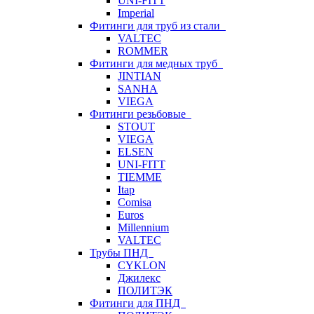
UNI-FITT
Imperial
Фитинги для труб из стали
VALTEC
ROMMER
Фитинги для медных труб
JINTIAN
SANHA
VIEGA
Фитинги резьбовые
STOUT
VIEGA
ELSEN
UNI-FITT
TIEMME
Itap
Comisa
Euros
Millennium
VALTEC
Трубы ПНД
CYKLON
Джилекс
ПОЛИТЭК
Фитинги для ПНД