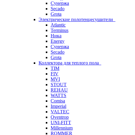
Сунержа
Secado
Grota
Электрические полотенцесушители
Atlantic
Terminus
Ника
Energy
Сунержа
Secado
Grota
Коллектора для теплого пола
TIM
FIV
MVI
STOUT
REHAU
WATTS
Comisa
Imperial
VALTEC
Oventrop
UNI-FITT
Millennium
ROMMER