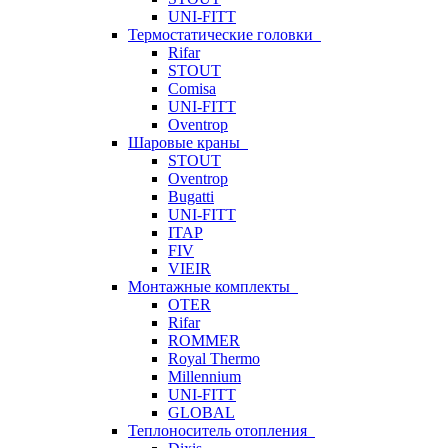
UNI-FITT
Термостатические головки
Rifar
STOUT
Comisa
UNI-FITT
Oventrop
Шаровые краны
STOUT
Oventrop
Bugatti
UNI-FITT
ITAP
FIV
VIEIR
Монтажные комплекты
OTER
Rifar
ROMMER
Royal Thermo
Millennium
UNI-FITT
GLOBAL
Теплоноситель отопления