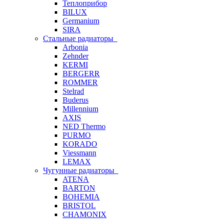
Теплоприбор
BILUX
Germanium
SIRA
Стальные радиаторы
Arbonia
Zehnder
KERMI
BERGERR
ROMMER
Stelrad
Buderus
Millennium
AXIS
NED Thermo
PURMO
KORADO
Viessmann
LEMAX
Чугунные радиаторы
ATENA
BARTON
BOHEMIA
BRISTOL
CHAMONIX