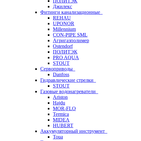
ПОЛИТЭК
Джилекс
Фитинги канализационные
REHAU
UPONOR
Millennium
CON-PIPE SML
Агригазполимер
Ostendorf
ПОЛИТЭК
PRO AQUA
STOUT
Сервоприводы
Danfoss
Гидравлические стрелки
STOUT
Газовые водонагреватели
Ariston
Hajdu
MOR-FLO
Termica
MIDEA
HUBERT
Аккумуляторный инструмент
Toua