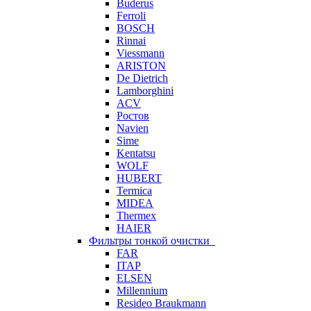
Buderus
Ferroli
BOSCH
Rinnai
Viessmann
ARISTON
De Dietrich
Lamborghini
ACV
Ростов
Navien
Sime
Kentatsu
WOLF
HUBERT
Termica
MIDEA
Thermex
HAIER
Фильтры тонкой очистки
FAR
ITAP
ELSEN
Millennium
Resideo Braukmann