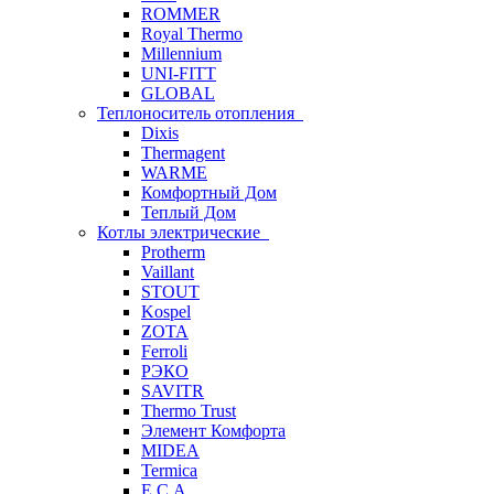
ROMMER
Royal Thermo
Millennium
UNI-FITT
GLOBAL
Теплоноситель отопления
Dixis
Thermagent
WARME
Комфортный Дом
Теплый Дом
Котлы электрические
Protherm
Vaillant
STOUT
Kospel
ZOTA
Ferroli
РЭКО
SAVITR
Thermo Trust
Элемент Комфорта
MIDEA
Termica
E.C.A