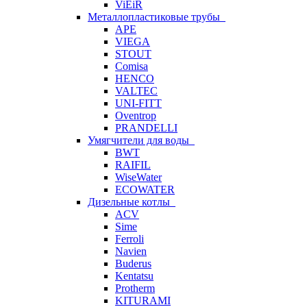
ViEiR
Металлопластиковые трубы
APE
VIEGA
STOUT
Comisa
HENCO
VALTEC
UNI-FITT
Oventrop
PRANDELLI
Умягчители для воды
BWT
RAIFIL
WiseWater
ECOWATER
Дизельные котлы
ACV
Sime
Ferroli
Navien
Buderus
Kentatsu
Protherm
KITURAMI