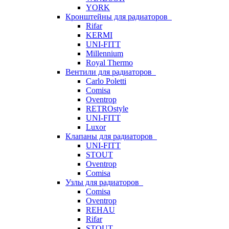
YORK
Кронштейны для радиаторов
Rifar
KERMI
UNI-FITT
Millennium
Royal Thermo
Вентили для радиаторов
Carlo Poletti
Comisa
Oventrop
RETROstyle
UNI-FITT
Luxor
Клапаны для радиаторов
UNI-FITT
STOUT
Oventrop
Comisa
Узлы для радиаторов
Comisa
Oventrop
REHAU
Rifar
STOUT