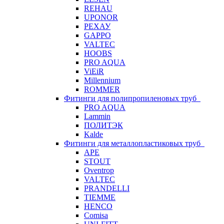
REHAU
UPONOR
РЕХАУ
GAPPO
VALTEC
HOOBS
PRO AQUA
ViEiR
Millennium
ROMMER
Фитинги для полипропиленовых труб
PRO AQUA
Lammin
ПОЛИТЭК
Kalde
Фитинги для металлопластиковых труб
APE
STOUT
Oventrop
VALTEC
PRANDELLI
TIEMME
HENCO
Comisa