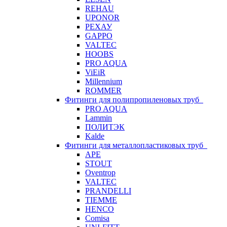
REHAU
UPONOR
РЕХАУ
GAPPO
VALTEC
HOOBS
PRO AQUA
ViEiR
Millennium
ROMMER
Фитинги для полипропиленовых труб
PRO AQUA
Lammin
ПОЛИТЭК
Kalde
Фитинги для металлопластиковых труб
APE
STOUT
Oventrop
VALTEC
PRANDELLI
TIEMME
HENCO
Comisa