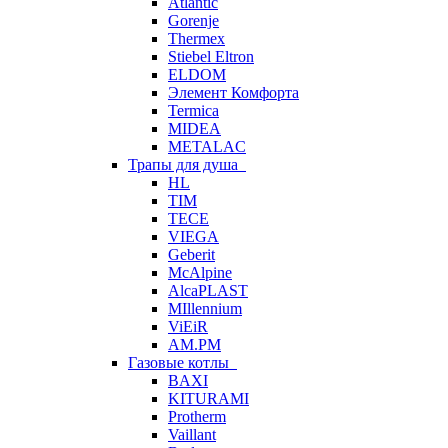
Atlantic
Gorenje
Thermex
Stiebel Eltron
ELDOM
Элемент Комфорта
Termica
MIDEA
METALAC
Трапы для душа
HL
TIM
TECE
VIEGA
Geberit
McAlpine
AlcaPLAST
MIllennium
ViEiR
AM.PM
Газовые котлы
BAXI
KITURAMI
Protherm
Vaillant