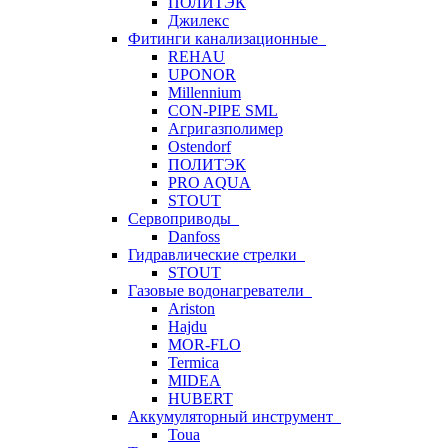
ПОЛИТЭК
Джилекс
Фитинги канализационные
REHAU
UPONOR
Millennium
CON-PIPE SML
Агригазполимер
Ostendorf
ПОЛИТЭК
PRO AQUA
STOUT
Сервоприводы
Danfoss
Гидравлические стрелки
STOUT
Газовые водонагреватели
Ariston
Hajdu
MOR-FLO
Termica
MIDEA
HUBERT
Аккумуляторный инструмент
Toua