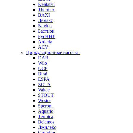
Kentatsu
Thermex
BAXI
Лемакс
Navien
Бастион
РусНИТ
Arderia
ACV
Циркуляционные насосы
DAB
Wilo
UCP
Biral
ESPA
ZOTA
Valtec
STOUT
Wester
Speroni
Aquario
Termica
Belamos
Джилекс
Grundfos