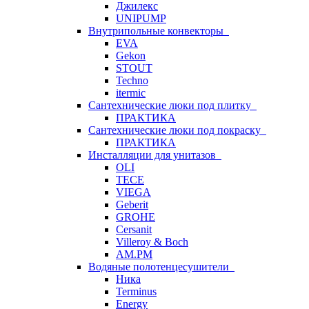
Джилекс
UNIPUMP
Внутрипольные конвекторы
EVA
Gekon
STOUT
Techno
itermic
Сантехнические люки под плитку
ПРАКТИКА
Сантехнические люки под покраску
ПРАКТИКА
Инсталляции для унитазов
OLI
TECE
VIEGA
Geberit
GROHE
Cersanit
Villeroy & Boch
AM.PM
Водяные полотенцесушители
Ника
Terminus
Energy