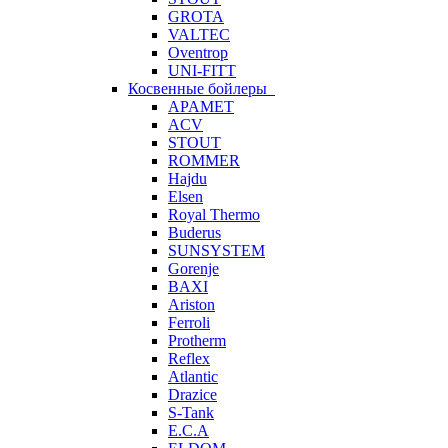
GROTA
VALTEC
Oventrop
UNI-FITT
Косвенные бойлеры
APAMET
ACV
STOUT
ROMMER
Hajdu
Elsen
Royal Thermo
Buderus
SUNSYSTEM
Gorenje
BAXI
Ariston
Ferroli
Protherm
Reflex
Atlantic
Drazice
S-Tank
E.C.A