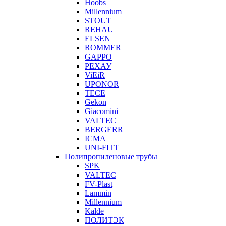
Hoobs
Millennium
STOUT
REHAU
ELSEN
ROMMER
GAPPO
РЕХАУ
ViEiR
UPONOR
TECE
Gekon
Giacomini
VALTEC
BERGERR
ICMA
UNI-FITT
Полипропиленовые трубы
SPK
VALTEC
FV-Plast
Lammin
Millennium
Kalde
ПОЛИТЭК