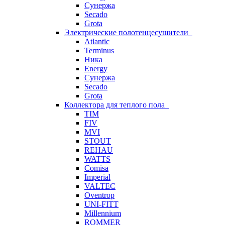
Сунержа
Secado
Grota
Электрические полотенцесушители
Atlantic
Terminus
Ника
Energy
Сунержа
Secado
Grota
Коллектора для теплого пола
TIM
FIV
MVI
STOUT
REHAU
WATTS
Comisa
Imperial
VALTEC
Oventrop
UNI-FITT
Millennium
ROMMER