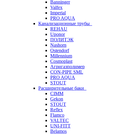
Banninger
Valfex
Imperial
PRO AQUA
Канализационные трубы
REHAU
Uponor
ПОЛИТЭК
Nashorn
Ostendorf
Millennium
Cosmoplast
Агригазполимер
CON-PIPE SML
PRO AQUA
STOUT
Расширительные баки
CIMM
Gekon
STOUT
Reflex
Flamco
VALTEC
UNI-FITT
Belamos