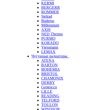
KERMI
BERGERR
ROMMER
Stelrad
Buderus
Millennium
AXIS
NED Thermo
PURMO
KORADO
Viessmann
LEMAX
Чугунные радиаторы
ATENA
BARTON
BOHEMIA
BRISTOL
CHAMONIX
DERBY
Grotescco
LILLE
READING
TELFORD
TOULON
WINDSOR