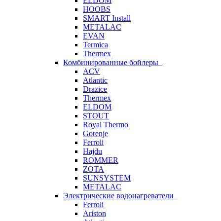
ELDOM
HOOBS
SMART Install
METALAC
EVAN
Termica
Thermex
Комбинированные бойлеры
ACV
Atlantic
Drazice
Thermex
ELDOM
STOUT
Royal Thermo
Gorenje
Ferroli
Hajdu
ROMMER
ZOTA
SUNSYSTEM
METALAC
Электрические водонагреватели
Ferroli
Ariston