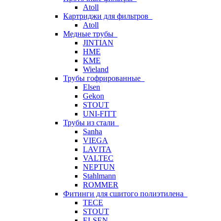
Atoll
Картриджи для фильтров
Atoll
Медные трубы
JINTIAN
HME
KME
Wieland
Трубы гофрированные
Elsen
Gekon
STOUT
UNI-FITT
Трубы из стали
Sanha
VIEGA
LAVITA
VALTEC
NEPTUN
Stahlmann
ROMMER
Фитинги для сшитого полиэтилена
TECE
STOUT
ELSEN