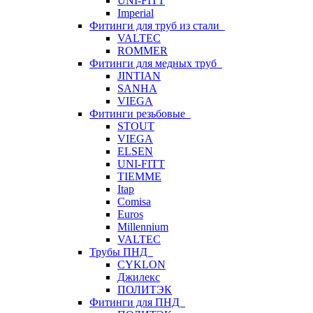
UNI-FITT
Imperial
Фитинги для труб из стали
VALTEC
ROMMER
Фитинги для медных труб
JINTIAN
SANHA
VIEGA
Фитинги резьбовые
STOUT
VIEGA
ELSEN
UNI-FITT
TIEMME
Itap
Comisa
Euros
Millennium
VALTEC
Трубы ПНД
CYKLON
Джилекс
ПОЛИТЭК
Фитинги для ПНД