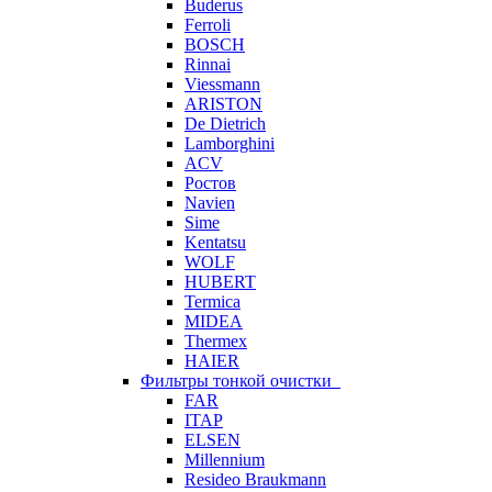
Buderus
Ferroli
BOSCH
Rinnai
Viessmann
ARISTON
De Dietrich
Lamborghini
ACV
Ростов
Navien
Sime
Kentatsu
WOLF
HUBERT
Termica
MIDEA
Thermex
HAIER
Фильтры тонкой очистки
FAR
ITAP
ELSEN
Millennium
Resideo Braukmann