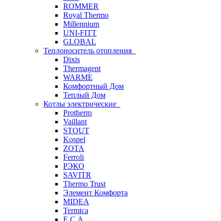
ROMMER
Royal Thermo
Millennium
UNI-FITT
GLOBAL
Теплоноситель отопления
Dixis
Thermagent
WARME
Комфортный Дом
Теплый Дом
Котлы электрические
Protherm
Vaillant
STOUT
Kospel
ZOTA
Ferroli
РЭКО
SAVITR
Thermo Trust
Элемент Комфорта
MIDEA
Termica
E.C.A