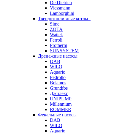
De Dietrich
Viessmann
Lamborghini
Твердотопливные котлы
Sime
ZOTA
Wattek
Ferroli
Protherm
SUNSYSTEM
Дренажные насосы
DAB
WILO
Aquario
Pedrollo
Belamos
Grundfos
Джилекс
UNIPUMP
Millennium
ROMMER
Фекальные насосы
DAB
WILO
Aquario