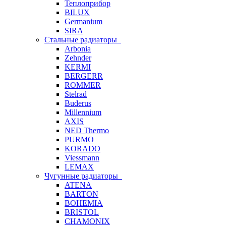
Теплоприбор
BILUX
Germanium
SIRA
Стальные радиаторы
Arbonia
Zehnder
KERMI
BERGERR
ROMMER
Stelrad
Buderus
Millennium
AXIS
NED Thermo
PURMO
KORADO
Viessmann
LEMAX
Чугунные радиаторы
ATENA
BARTON
BOHEMIA
BRISTOL
CHAMONIX