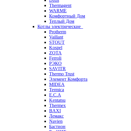
Dixis
Thermagent
WARME
Комфортный Дом
Теплый Дом
Котлы электрические
Protherm
Vaillant
STOUT
Kospel
ZOTA
Ferroli
РЭКО
SAVITR
Thermo Trust
Элемент Комфорта
MIDEA
Termica
E.C.A
Kentatsu
Thermex
BAXI
Лемакс
Navien
Бастион