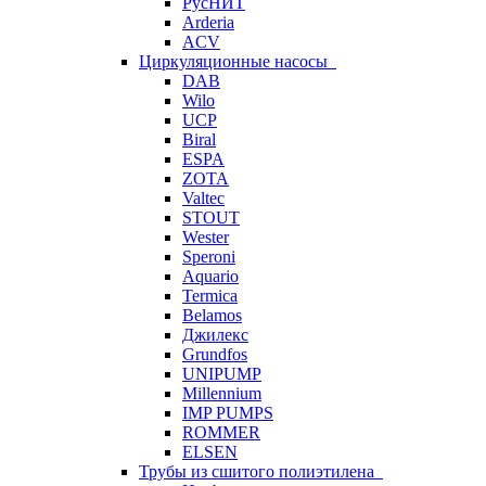
РусНИТ
Arderia
ACV
Циркуляционные насосы
DAB
Wilo
UCP
Biral
ESPA
ZOTA
Valtec
STOUT
Wester
Speroni
Aquario
Termica
Belamos
Джилекс
Grundfos
UNIPUMP
Millennium
IMP PUMPS
ROMMER
ELSEN
Трубы из сшитого полиэтилена