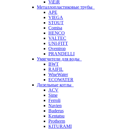
ViEiR
Металлопластиковые трубы
APE
VIEGA
STOUT
Comisa
HENCO
VALTEC
UNI-FITT
Oventrop
PRANDELLI
Умягчители для воды
BWT
RAIFIL
WiseWater
ECOWATER
Дизельные котлы
ACV
Sime
Ferroli
Navien
Buderus
Kentatsu
Protherm
KITURAMI