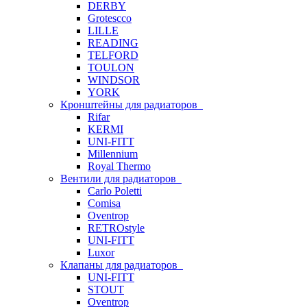
DERBY
Grotescco
LILLE
READING
TELFORD
TOULON
WINDSOR
YORK
Кронштейны для радиаторов
Rifar
KERMI
UNI-FITT
Millennium
Royal Thermo
Вентили для радиаторов
Carlo Poletti
Comisa
Oventrop
RETROstyle
UNI-FITT
Luxor
Клапаны для радиаторов
UNI-FITT
STOUT
Oventrop