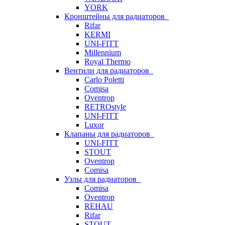
YORK
Кронштейны для радиаторов
Rifar
KERMI
UNI-FITT
Millennium
Royal Thermo
Вентили для радиаторов
Carlo Poletti
Comisa
Oventrop
RETROstyle
UNI-FITT
Luxor
Клапаны для радиаторов
UNI-FITT
STOUT
Oventrop
Comisa
Узлы для радиаторов
Comisa
Oventrop
REHAU
Rifar
STOUT