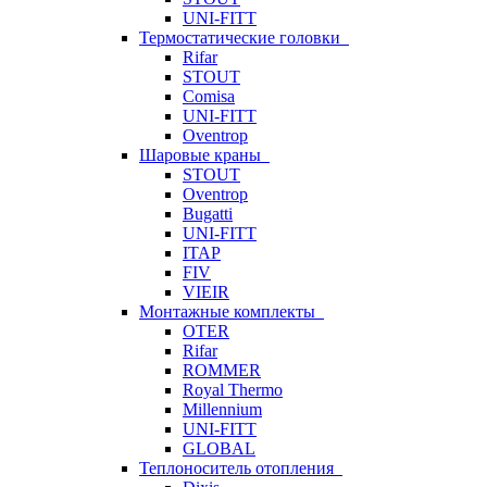
UNI-FITT
Термостатические головки
Rifar
STOUT
Comisa
UNI-FITT
Oventrop
Шаровые краны
STOUT
Oventrop
Bugatti
UNI-FITT
ITAP
FIV
VIEIR
Монтажные комплекты
OTER
Rifar
ROMMER
Royal Thermo
Millennium
UNI-FITT
GLOBAL
Теплоноситель отопления