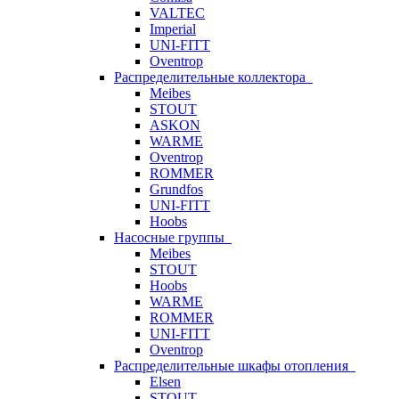
VALTEC
Imperial
UNI-FITT
Oventrop
Распределительные коллектора
Meibes
STOUT
ASKON
WARME
Oventrop
ROMMER
Grundfos
UNI-FITT
Hoobs
Насосные группы
Meibes
STOUT
Hoobs
WARME
ROMMER
UNI-FITT
Oventrop
Распределительные шкафы отопления
Elsen
STOUT