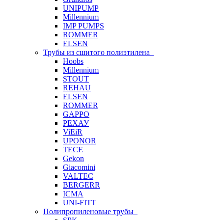
UNIPUMP
Millennium
IMP PUMPS
ROMMER
ELSEN
Трубы из сшитого полиэтилена
Hoobs
Millennium
STOUT
REHAU
ELSEN
ROMMER
GAPPO
РЕХАУ
ViEiR
UPONOR
TECE
Gekon
Giacomini
VALTEC
BERGERR
ICMA
UNI-FITT
Полипропиленовые трубы