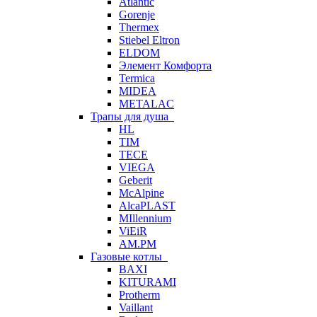
Atlantic
Gorenje
Thermex
Stiebel Eltron
ELDOM
Элемент Комфорта
Termica
MIDEA
METALAC
Трапы для душа
HL
TIM
TECE
VIEGA
Geberit
McAlpine
AlcaPLAST
MIllennium
ViEiR
AM.PM
Газовые котлы
BAXI
KITURAMI
Protherm
Vaillant