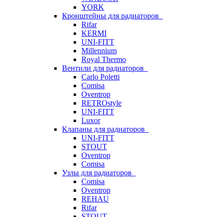
YORK
Кронштейны для радиаторов
Rifar
KERMI
UNI-FITT
Millennium
Royal Thermo
Вентили для радиаторов
Carlo Poletti
Comisa
Oventrop
RETROstyle
UNI-FITT
Luxor
Клапаны для радиаторов
UNI-FITT
STOUT
Oventrop
Comisa
Узлы для радиаторов
Comisa
Oventrop
REHAU
Rifar
STOUT