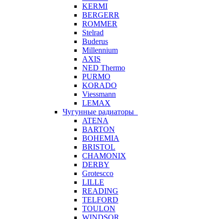
KERMI
BERGERR
ROMMER
Stelrad
Buderus
Millennium
AXIS
NED Thermo
PURMO
KORADO
Viessmann
LEMAX
Чугунные радиаторы
ATENA
BARTON
BOHEMIA
BRISTOL
CHAMONIX
DERBY
Grotescco
LILLE
READING
TELFORD
TOULON
WINDSOR