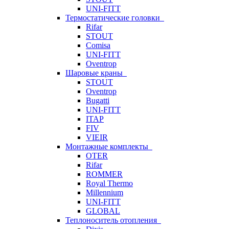
UNI-FITT
Термостатические головки
Rifar
STOUT
Comisa
UNI-FITT
Oventrop
Шаровые краны
STOUT
Oventrop
Bugatti
UNI-FITT
ITAP
FIV
VIEIR
Монтажные комплекты
OTER
Rifar
ROMMER
Royal Thermo
Millennium
UNI-FITT
GLOBAL
Теплоноситель отопления