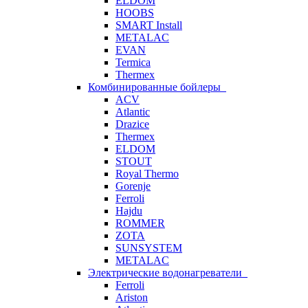
ELDOM
HOOBS
SMART Install
METALAC
EVAN
Termica
Thermex
Комбинированные бойлеры
ACV
Atlantic
Drazice
Thermex
ELDOM
STOUT
Royal Thermo
Gorenje
Ferroli
Hajdu
ROMMER
ZOTA
SUNSYSTEM
METALAC
Электрические водонагреватели
Ferroli
Ariston