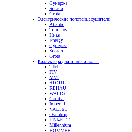
Сунержа
Secado
Grota
Электрические полотенцесушители
Atlantic
Terminus
Ника
Energy
Сунержа
Secado
Grota
Коллектора для теплого пола
TIM
FIV
MVI
STOUT
REHAU
WATTS
Comisa
Imperial
VALTEC
Oventrop
UNI-FITT
Millennium
ROMMER