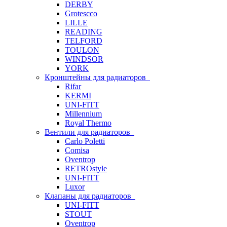
DERBY
Grotescco
LILLE
READING
TELFORD
TOULON
WINDSOR
YORK
Кронштейны для радиаторов
Rifar
KERMI
UNI-FITT
Millennium
Royal Thermo
Вентили для радиаторов
Carlo Poletti
Comisa
Oventrop
RETROstyle
UNI-FITT
Luxor
Клапаны для радиаторов
UNI-FITT
STOUT
Oventrop