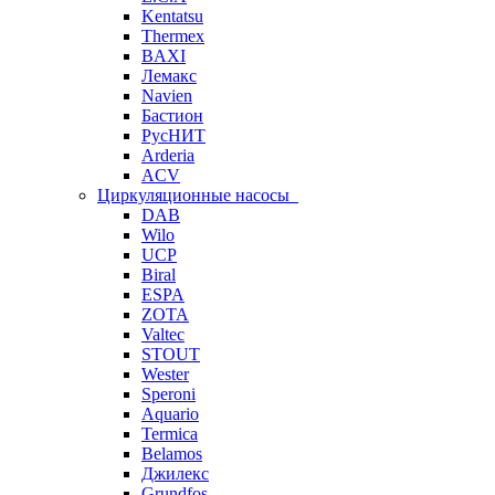
Kentatsu
Thermex
BAXI
Лемакс
Navien
Бастион
РусНИТ
Arderia
ACV
Циркуляционные насосы
DAB
Wilo
UCP
Biral
ESPA
ZOTA
Valtec
STOUT
Wester
Speroni
Aquario
Termica
Belamos
Джилекс
Grundfos