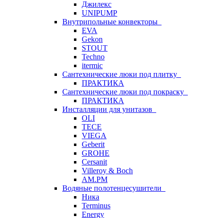
Джилекс
UNIPUMP
Внутрипольные конвекторы
EVA
Gekon
STOUT
Techno
itermic
Сантехнические люки под плитку
ПРАКТИКА
Сантехнические люки под покраску
ПРАКТИКА
Инсталляции для унитазов
OLI
TECE
VIEGA
Geberit
GROHE
Cersanit
Villeroy & Boch
AM.PM
Водяные полотенцесушители
Ника
Terminus
Energy