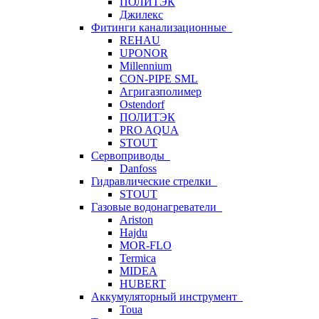
ПОЛИТЭК
Джилекс
Фитинги канализационные
REHAU
UPONOR
Millennium
CON-PIPE SML
Агригазполимер
Ostendorf
ПОЛИТЭК
PRO AQUA
STOUT
Сервоприводы
Danfoss
Гидравлические стрелки
STOUT
Газовые водонагреватели
Ariston
Hajdu
MOR-FLO
Termica
MIDEA
HUBERT
Аккумуляторный инструмент
Toua