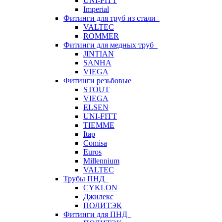
UNI-FITT
Imperial
Фитинги для труб из стали
VALTEC
ROMMER
Фитинги для медных труб
JINTIAN
SANHA
VIEGA
Фитинги резьбовые
STOUT
VIEGA
ELSEN
UNI-FITT
TIEMME
Itap
Comisa
Euros
Millennium
VALTEC
Трубы ПНД
CYKLON
Джилекс
ПОЛИТЭК
Фитинги для ПНД