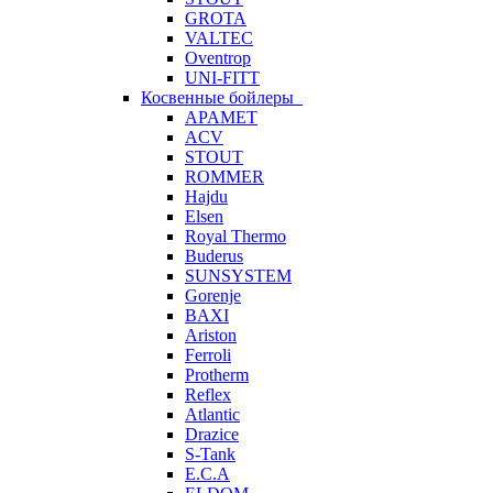
GROTA
VALTEC
Oventrop
UNI-FITT
Косвенные бойлеры
APAMET
ACV
STOUT
ROMMER
Hajdu
Elsen
Royal Thermo
Buderus
SUNSYSTEM
Gorenje
BAXI
Ariston
Ferroli
Protherm
Reflex
Atlantic
Drazice
S-Tank
E.C.A