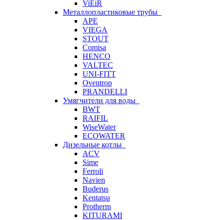
ViEiR
Металлопластиковые трубы
APE
VIEGA
STOUT
Comisa
HENCO
VALTEC
UNI-FITT
Oventrop
PRANDELLI
Умягчители для воды
BWT
RAIFIL
WiseWater
ECOWATER
Дизельные котлы
ACV
Sime
Ferroli
Navien
Buderus
Kentatsu
Protherm
KITURAMI