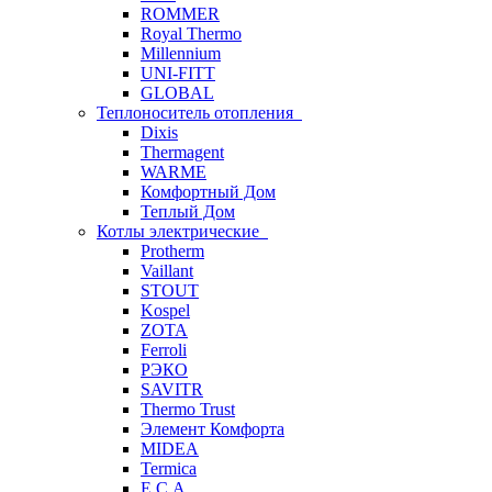
ROMMER
Royal Thermo
Millennium
UNI-FITT
GLOBAL
Теплоноситель отопления
Dixis
Thermagent
WARME
Комфортный Дом
Теплый Дом
Котлы электрические
Protherm
Vaillant
STOUT
Kospel
ZOTA
Ferroli
РЭКО
SAVITR
Thermo Trust
Элемент Комфорта
MIDEA
Termica
E.C.A