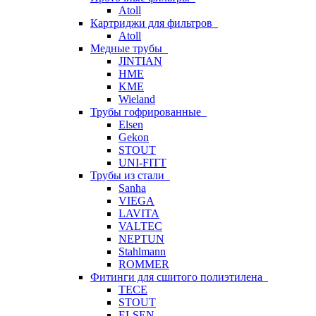
Atoll
Картриджи для фильтров
Atoll
Медные трубы
JINTIAN
HME
KME
Wieland
Трубы гофрированные
Elsen
Gekon
STOUT
UNI-FITT
Трубы из стали
Sanha
VIEGA
LAVITA
VALTEC
NEPTUN
Stahlmann
ROMMER
Фитинги для сшитого полиэтилена
TECE
STOUT
ELSEN