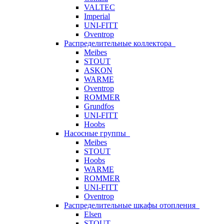
VALTEC
Imperial
UNI-FITT
Oventrop
Распределительные коллектора
Meibes
STOUT
ASKON
WARME
Oventrop
ROMMER
Grundfos
UNI-FITT
Hoobs
Насосные группы
Meibes
STOUT
Hoobs
WARME
ROMMER
UNI-FITT
Oventrop
Распределительные шкафы отопления
Elsen
STOUT