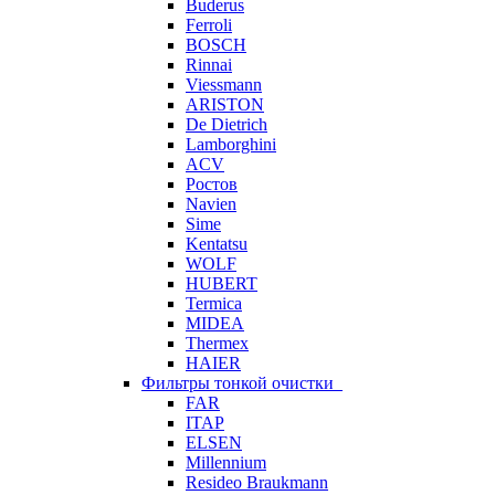
Buderus
Ferroli
BOSCH
Rinnai
Viessmann
ARISTON
De Dietrich
Lamborghini
ACV
Ростов
Navien
Sime
Kentatsu
WOLF
HUBERT
Termica
MIDEA
Thermex
HAIER
Фильтры тонкой очистки
FAR
ITAP
ELSEN
Millennium
Resideo Braukmann