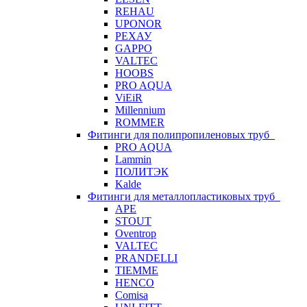
REHAU
UPONOR
РЕХАУ
GAPPO
VALTEC
HOOBS
PRO AQUA
ViEiR
Millennium
ROMMER
Фитинги для полипропиленовых труб
PRO AQUA
Lammin
ПОЛИТЭК
Kalde
Фитинги для металлопластиковых труб
APE
STOUT
Oventrop
VALTEC
PRANDELLI
TIEMME
HENCO
Comisa