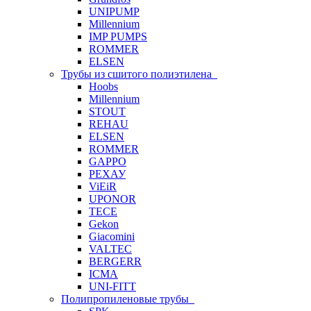
UNIPUMP
Millennium
IMP PUMPS
ROMMER
ELSEN
Трубы из сшитого полиэтилена
Hoobs
Millennium
STOUT
REHAU
ELSEN
ROMMER
GAPPO
РЕХАУ
ViEiR
UPONOR
TECE
Gekon
Giacomini
VALTEC
BERGERR
ICMA
UNI-FITT
Полипропиленовые трубы