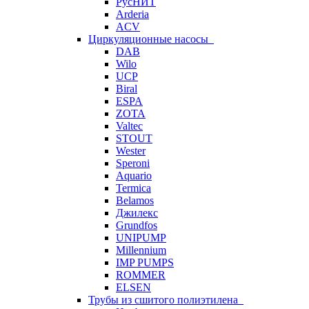
РусНИТ
Arderia
ACV
Циркуляционные насосы
DAB
Wilo
UCP
Biral
ESPA
ZOTA
Valtec
STOUT
Wester
Speroni
Aquario
Termica
Belamos
Джилекс
Grundfos
UNIPUMP
Millennium
IMP PUMPS
ROMMER
ELSEN
Трубы из сшитого полиэтилена