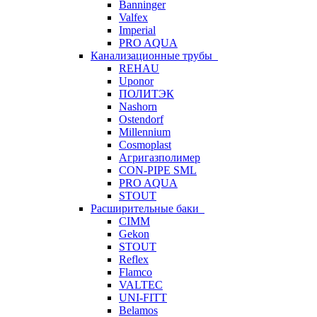
Banninger
Valfex
Imperial
PRO AQUA
Канализационные трубы
REHAU
Uponor
ПОЛИТЭК
Nashorn
Ostendorf
Millennium
Cosmoplast
Агригазполимер
CON-PIPE SML
PRO AQUA
STOUT
Расширительные баки
CIMM
Gekon
STOUT
Reflex
Flamco
VALTEC
UNI-FITT
Belamos