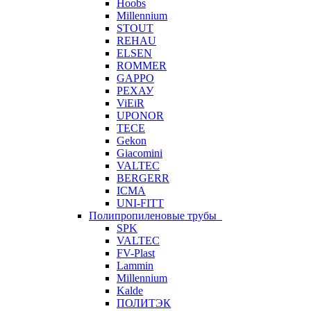
Hoobs
Millennium
STOUT
REHAU
ELSEN
ROMMER
GAPPO
РЕХАУ
ViEiR
UPONOR
TECE
Gekon
Giacomini
VALTEC
BERGERR
ICMA
UNI-FITT
Полипропиленовые трубы
SPK
VALTEC
FV-Plast
Lammin
Millennium
Kalde
ПОЛИТЭК