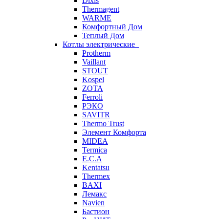
Dixis
Thermagent
WARME
Комфортный Дом
Теплый Дом
Котлы электрические
Protherm
Vaillant
STOUT
Kospel
ZOTA
Ferroli
РЭКО
SAVITR
Thermo Trust
Элемент Комфорта
MIDEA
Termica
E.C.A
Kentatsu
Thermex
BAXI
Лемакс
Navien
Бастион