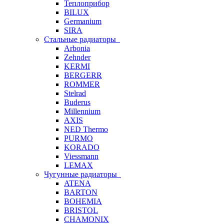
Теплоприбор
BILUX
Germanium
SIRA
Стальные радиаторы
Arbonia
Zehnder
KERMI
BERGERR
ROMMER
Stelrad
Buderus
Millennium
AXIS
NED Thermo
PURMO
KORADO
Viessmann
LEMAX
Чугунные радиаторы
ATENA
BARTON
BOHEMIA
BRISTOL
CHAMONIX