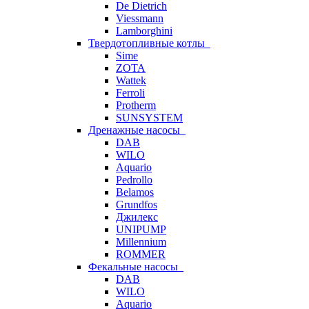
De Dietrich
Viessmann
Lamborghini
Твердотопливные котлы
Sime
ZOTA
Wattek
Ferroli
Protherm
SUNSYSTEM
Дренажные насосы
DAB
WILO
Aquario
Pedrollo
Belamos
Grundfos
Джилекс
UNIPUMP
Millennium
ROMMER
Фекальные насосы
DAB
WILO
Aquario