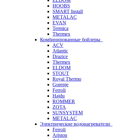
ELDOM
HOOBS
SMART Install
METALAC
EVAN
Termica
Thermex
Комбинированные бойлеры
ACV
Atlantic
Drazice
Thermex
ELDOM
STOUT
Royal Thermo
Gorenje
Ferroli
Hajdu
ROMMER
ZOTA
SUNSYSTEM
METALAC
Электрические водонагреватели
Ferroli
Ariston