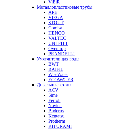
ViEiR
Металлопластиковые трубы
APE
VIEGA
STOUT
Comisa
HENCO
VALTEC
UNI-FITT
Oventrop
PRANDELLI
Умягчители для воды
BWT
RAIFIL
WiseWater
ECOWATER
Дизельные котлы
ACV
Sime
Ferroli
Navien
Buderus
Kentatsu
Protherm
KITURAMI