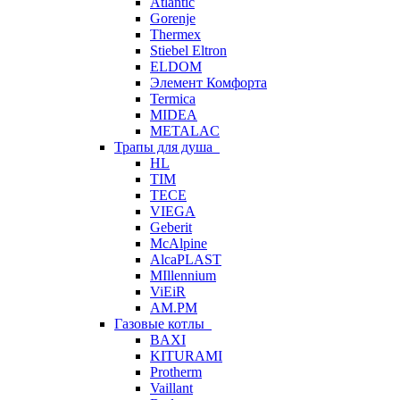
Atlantic
Gorenje
Thermex
Stiebel Eltron
ELDOM
Элемент Комфорта
Termica
MIDEA
METALAC
Трапы для душа
HL
TIM
TECE
VIEGA
Geberit
McAlpine
AlcaPLAST
MIllennium
ViEiR
AM.PM
Газовые котлы
BAXI
KITURAMI
Protherm
Vaillant