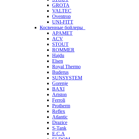
GROTA
VALTEC
Oventrop
UNI-FITT
Косвенные бойлеры
APAMET
ACV
STOUT
ROMMER
Hajdu
Elsen
Royal Thermo
Buderus
SUNSYSTEM
Gorenje
BAXI
Ariston
Ferroli
Protherm
Reflex
Atlantic
Drazice
S-Tank
E.C.A