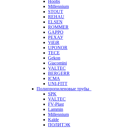
Hoobs
Millennium
STOUT
REHAU
ELSEN
ROMMER
GAPPO
РЕХАУ
ViEiR
UPONOR
TECE
Gekon
Giacomini
VALTEC
BERGERR
ICMA
UNI-FITT
Полипропиленовые трубы
SPK
VALTEC
FV-Plast
Lammin
Millennium
Kalde
ПОЛИТЭК