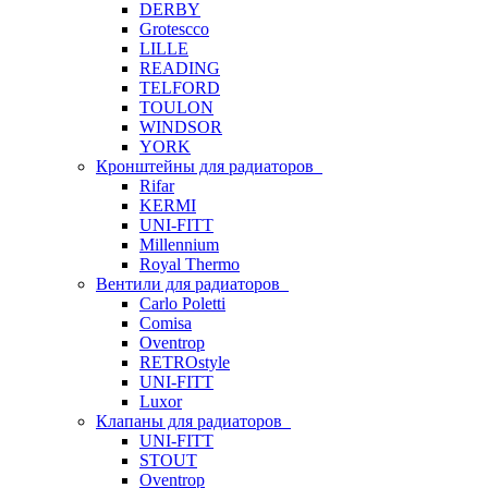
DERBY
Grotescco
LILLE
READING
TELFORD
TOULON
WINDSOR
YORK
Кронштейны для радиаторов
Rifar
KERMI
UNI-FITT
Millennium
Royal Thermo
Вентили для радиаторов
Carlo Poletti
Comisa
Oventrop
RETROstyle
UNI-FITT
Luxor
Клапаны для радиаторов
UNI-FITT
STOUT
Oventrop