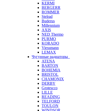
KERMI
BERGERR
ROMMER
Stelrad
Buderus
Millennium
AXIS
NED Thermo
PURMO
KORADO
Viessmann
LEMAX
Чугунные радиаторы
ATENA
BARTON
BOHEMIA
BRISTOL
CHAMONIX
DERBY
Grotescco
LILLE
READING
TELFORD
TOULON
WINDSOR