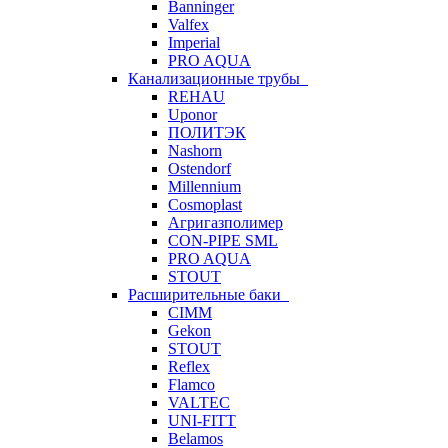
Banninger
Valfex
Imperial
PRO AQUA
Канализационные трубы
REHAU
Uponor
ПОЛИТЭК
Nashorn
Ostendorf
Millennium
Cosmoplast
Агригазполимер
CON-PIPE SML
PRO AQUA
STOUT
Расширительные баки
CIMM
Gekon
STOUT
Reflex
Flamco
VALTEC
UNI-FITT
Belamos