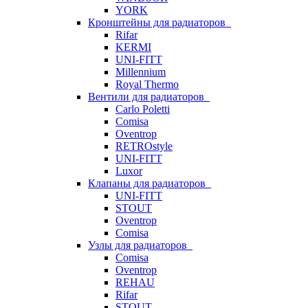
YORK
Кронштейны для радиаторов
Rifar
KERMI
UNI-FITT
Millennium
Royal Thermo
Вентили для радиаторов
Carlo Poletti
Comisa
Oventrop
RETROstyle
UNI-FITT
Luxor
Клапаны для радиаторов
UNI-FITT
STOUT
Oventrop
Comisa
Узлы для радиаторов
Comisa
Oventrop
REHAU
Rifar
STOUT