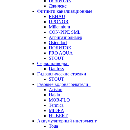
ПОЛИТЭК
Джилекс
Фитинги канализационные
REHAU
UPONOR
Millennium
CON-PIPE SML
Агригазполимер
Ostendorf
ПОЛИТЭК
PRO AQUA
STOUT
Сервоприводы
Danfoss
Гидравлические стрелки
STOUT
Газовые водонагреватели
Ariston
Hajdu
MOR-FLO
Termica
MIDEA
HUBERT
Аккумуляторный инструмент
Toua