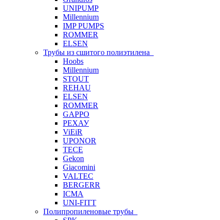
UNIPUMP
Millennium
IMP PUMPS
ROMMER
ELSEN
Трубы из сшитого полиэтилена
Hoobs
Millennium
STOUT
REHAU
ELSEN
ROMMER
GAPPO
РЕХАУ
ViEiR
UPONOR
TECE
Gekon
Giacomini
VALTEC
BERGERR
ICMA
UNI-FITT
Полипропиленовые трубы