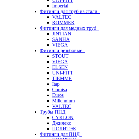
UNI-FITT
Imperial
Фитинги для труб из стали
VALTEC
ROMMER
Фитинги для медных труб
JINTIAN
SANHA
VIEGA
Фитинги резьбовые
STOUT
VIEGA
ELSEN
UNI-FITT
TIEMME
Itap
Comisa
Euros
Millennium
VALTEC
Трубы ПНД
CYKLON
Джилекс
ПОЛИТЭК
Фитинги для ПНД