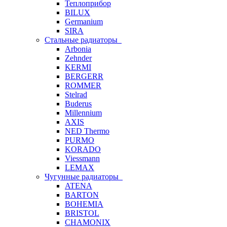
Теплоприбор
BILUX
Germanium
SIRA
Стальные радиаторы
Arbonia
Zehnder
KERMI
BERGERR
ROMMER
Stelrad
Buderus
Millennium
AXIS
NED Thermo
PURMO
KORADO
Viessmann
LEMAX
Чугунные радиаторы
ATENA
BARTON
BOHEMIA
BRISTOL
CHAMONIX