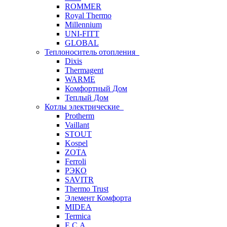
ROMMER
Royal Thermo
Millennium
UNI-FITT
GLOBAL
Теплоноситель отопления
Dixis
Thermagent
WARME
Комфортный Дом
Теплый Дом
Котлы электрические
Protherm
Vaillant
STOUT
Kospel
ZOTA
Ferroli
РЭКО
SAVITR
Thermo Trust
Элемент Комфорта
MIDEA
Termica
E.C.A