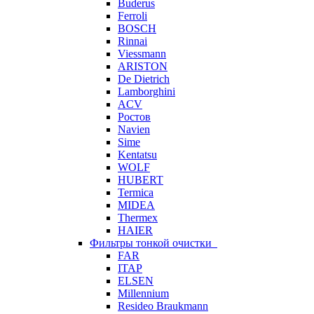
Buderus
Ferroli
BOSCH
Rinnai
Viessmann
ARISTON
De Dietrich
Lamborghini
ACV
Ростов
Navien
Sime
Kentatsu
WOLF
HUBERT
Termica
MIDEA
Thermex
HAIER
Фильтры тонкой очистки
FAR
ITAP
ELSEN
Millennium
Resideo Braukmann