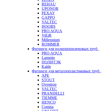
REHAU
UPONOR
РЕХАУ
GAPPO
VALTEC
HOOBS
PRO AQUA
ViEiR
Millennium
ROMMER
Фитинги для полипропиленовых труб
PRO AQUA
Lammin
ПОЛИТЭК
Kalde
Фитинги для металлопластиковых труб
APE
STOUT
Oventrop
VALTEC
PRANDELLI
TIEMME
HENCO
Comisa