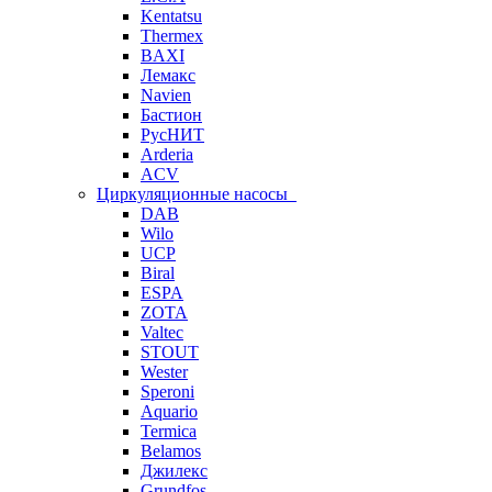
Kentatsu
Thermex
BAXI
Лемакс
Navien
Бастион
РусНИТ
Arderia
ACV
Циркуляционные насосы
DAB
Wilo
UCP
Biral
ESPA
ZOTA
Valtec
STOUT
Wester
Speroni
Aquario
Termica
Belamos
Джилекс
Grundfos