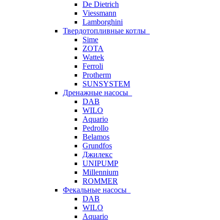
De Dietrich
Viessmann
Lamborghini
Твердотопливные котлы
Sime
ZOTA
Wattek
Ferroli
Protherm
SUNSYSTEM
Дренажные насосы
DAB
WILO
Aquario
Pedrollo
Belamos
Grundfos
Джилекс
UNIPUMP
Millennium
ROMMER
Фекальные насосы
DAB
WILO
Aquario