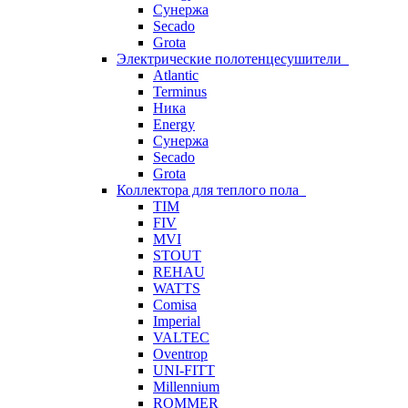
Сунержа
Secado
Grota
Электрические полотенцесушители
Atlantic
Terminus
Ника
Energy
Сунержа
Secado
Grota
Коллектора для теплого пола
TIM
FIV
MVI
STOUT
REHAU
WATTS
Comisa
Imperial
VALTEC
Oventrop
UNI-FITT
Millennium
ROMMER