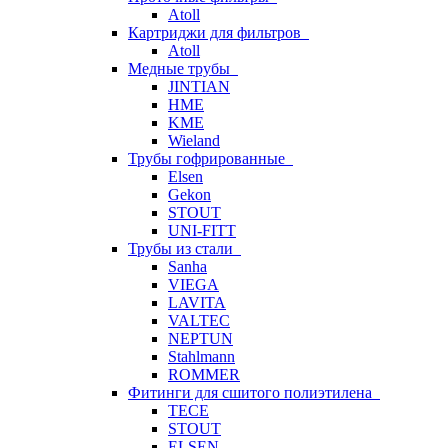
Atoll
Картриджи для фильтров
Atoll
Медные трубы
JINTIAN
HME
KME
Wieland
Трубы гофрированные
Elsen
Gekon
STOUT
UNI-FITT
Трубы из стали
Sanha
VIEGA
LAVITA
VALTEC
NEPTUN
Stahlmann
ROMMER
Фитинги для сшитого полиэтилена
TECE
STOUT
ELSEN