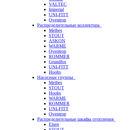
VALTEC
Imperial
UNI-FITT
Oventrop
Распределительные коллектора
Meibes
STOUT
ASKON
WARME
Oventrop
ROMMER
Grundfos
UNI-FITT
Hoobs
Насосные группы
Meibes
STOUT
Hoobs
WARME
ROMMER
UNI-FITT
Oventrop
Распределительные шкафы отопления
Elsen
STOUT