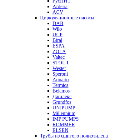
РусНИТ
Arderia
ACV
Циркуляционные насосы
DAB
Wilo
UCP
Biral
ESPA
ZOTA
Valtec
STOUT
Wester
Speroni
Aquario
Termica
Belamos
Джилекс
Grundfos
UNIPUMP
Millennium
IMP PUMPS
ROMMER
ELSEN
Трубы из сшитого полиэтилена