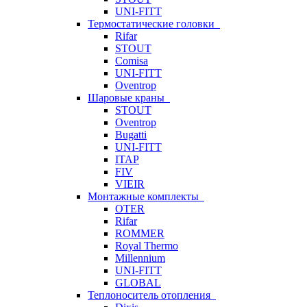
UNI-FITT
Термостатические головки
Rifar
STOUT
Comisa
UNI-FITT
Oventrop
Шаровые краны
STOUT
Oventrop
Bugatti
UNI-FITT
ITAP
FIV
VIEIR
Монтажные комплекты
OTER
Rifar
ROMMER
Royal Thermo
Millennium
UNI-FITT
GLOBAL
Теплоноситель отопления