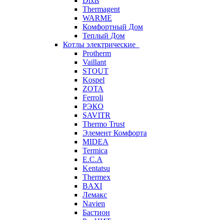
Dixis
Thermagent
WARME
Комфортный Дом
Теплый Дом
Котлы электрические
Protherm
Vaillant
STOUT
Kospel
ZOTA
Ferroli
РЭКО
SAVITR
Thermo Trust
Элемент Комфорта
MIDEA
Termica
E.C.A
Kentatsu
Thermex
BAXI
Лемакс
Navien
Бастион