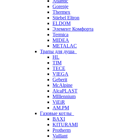
Atlantic
Gorenje
Thermex
Stiebel Eltron
ELDOM
Элемент Комфорта
Termica
MIDEA
METALAC
Трапы для душа
HL
TIM
TECE
VIEGA
Geberit
McAlpine
AlcaPLAST
MIllennium
ViEiR
AM.PM
Газовые котлы
BAXI
KITURAMI
Protherm
Vaillant