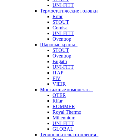
UNI-FITT
Термостатические головки
Rifar
STOUT
Comisa
UNI-FITT
Oventrop
Шаровые краны
STOUT
Oventrop
Bugatti
UNI-FITT
ITAP
FIV
VIEIR
Монтажные комплекты
OTER
Rifar
ROMMER
Royal Thermo
Millennium
UNI-FITT
GLOBAL
Теплоноситель отопления