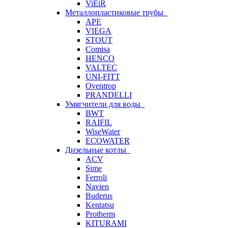
ViEiR
Металлопластиковые трубы
APE
VIEGA
STOUT
Comisa
HENCO
VALTEC
UNI-FITT
Oventrop
PRANDELLI
Умягчители для воды
BWT
RAIFIL
WiseWater
ECOWATER
Дизельные котлы
ACV
Sime
Ferroli
Navien
Buderus
Kentatsu
Protherm
KITURAMI