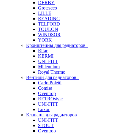
DERBY
Grotescco
LILLE
READING
TELFORD
TOULON
WINDSOR
YORK
Кронштейны для радиаторов
Rifar
KERMI
UNI-FITT
Millennium
Royal Thermo
Вентили для радиаторов
Carlo Poletti
Comisa
Oventrop
RETROstyle
UNI-FITT
Luxor
Клапаны для радиаторов
UNI-FITT
STOUT
Oventrop