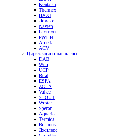
Kentatsu
Thermex
BAXI
Лемакс
Navien
Бастион
РусНИТ
Arderia
ACV
Циркуляционные насосы
DAB
Wilo
UCP
Biral
ESPA
ZOTA
Valtec
STOUT
Wester
Speroni
Aquario
Termica
Belamos
Джилекс
Grundfos