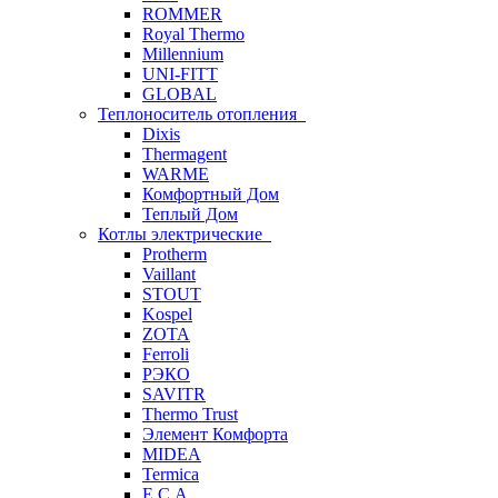
ROMMER
Royal Thermo
Millennium
UNI-FITT
GLOBAL
Теплоноситель отопления
Dixis
Thermagent
WARME
Комфортный Дом
Теплый Дом
Котлы электрические
Protherm
Vaillant
STOUT
Kospel
ZOTA
Ferroli
РЭКО
SAVITR
Thermo Trust
Элемент Комфорта
MIDEA
Termica
E.C.A