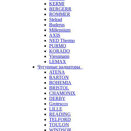
KERMI
BERGERR
ROMMER
Stelrad
Buderus
Millennium
AXIS
NED Thermo
PURMO
KORADO
Viessmann
LEMAX
Чугунные радиаторы
ATENA
BARTON
BOHEMIA
BRISTOL
CHAMONIX
DERBY
Grotescco
LILLE
READING
TELFORD
TOULON
WINDSOR