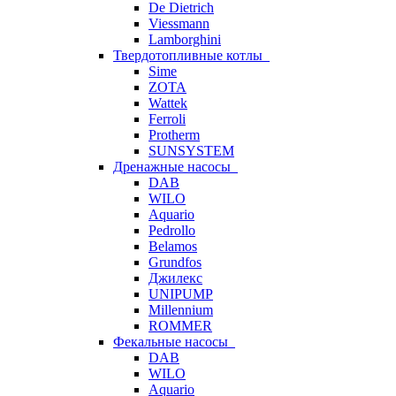
De Dietrich
Viessmann
Lamborghini
Твердотопливные котлы
Sime
ZOTA
Wattek
Ferroli
Protherm
SUNSYSTEM
Дренажные насосы
DAB
WILO
Aquario
Pedrollo
Belamos
Grundfos
Джилекс
UNIPUMP
Millennium
ROMMER
Фекальные насосы
DAB
WILO
Aquario