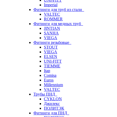
UNI-FITT
Imperial
Фитинги для труб из стали
VALTEC
ROMMER
Фитинги для медных труб
JINTIAN
SANHA
VIEGA
Фитинги резьбовые
STOUT
VIEGA
ELSEN
UNI-FITT
TIEMME
Itap
Comisa
Euros
Millennium
VALTEC
Трубы ПНД
CYKLON
Джилекс
ПОЛИТЭК
Фитинги для ПНД