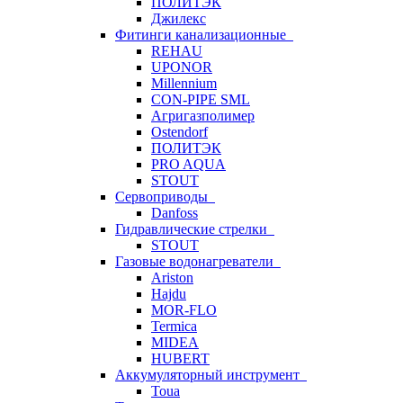
ПОЛИТЭК
Джилекс
Фитинги канализационные
REHAU
UPONOR
Millennium
CON-PIPE SML
Агригазполимер
Ostendorf
ПОЛИТЭК
PRO AQUA
STOUT
Сервоприводы
Danfoss
Гидравлические стрелки
STOUT
Газовые водонагреватели
Ariston
Hajdu
MOR-FLO
Termica
MIDEA
HUBERT
Аккумуляторный инструмент
Toua