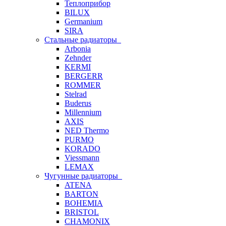
Теплоприбор
BILUX
Germanium
SIRA
Стальные радиаторы
Arbonia
Zehnder
KERMI
BERGERR
ROMMER
Stelrad
Buderus
Millennium
AXIS
NED Thermo
PURMO
KORADO
Viessmann
LEMAX
Чугунные радиаторы
ATENA
BARTON
BOHEMIA
BRISTOL
CHAMONIX