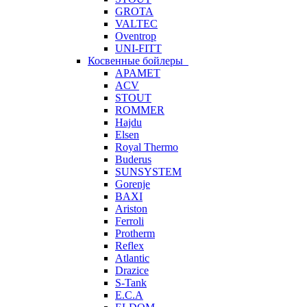
GROTA
VALTEC
Oventrop
UNI-FITT
Косвенные бойлеры
APAMET
ACV
STOUT
ROMMER
Hajdu
Elsen
Royal Thermo
Buderus
SUNSYSTEM
Gorenje
BAXI
Ariston
Ferroli
Protherm
Reflex
Atlantic
Drazice
S-Tank
E.C.A