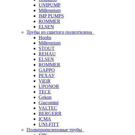
UNIPUMP
Millennium
IMP PUMPS
ROMMER
ELSEN
Трубы из сшитого полиэтилена
Hoobs
Millennium
STOUT
REHAU
ELSEN
ROMMER
GAPPO
РЕХАУ
ViEiR
UPONOR
TECE
Gekon
Giacomini
VALTEC
BERGERR
ICMA
UNI-FITT
Полипропиленовые трубы