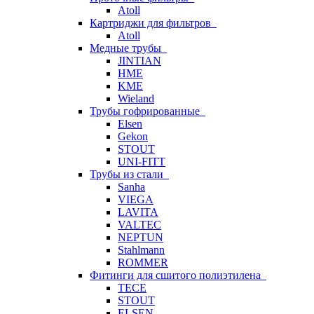
Atoll
Картриджи для фильтров
Atoll
Медные трубы
JINTIAN
HME
KME
Wieland
Трубы гофрированные
Elsen
Gekon
STOUT
UNI-FITT
Трубы из стали
Sanha
VIEGA
LAVITA
VALTEC
NEPTUN
Stahlmann
ROMMER
Фитинги для сшитого полиэтилена
TECE
STOUT
ELSEN