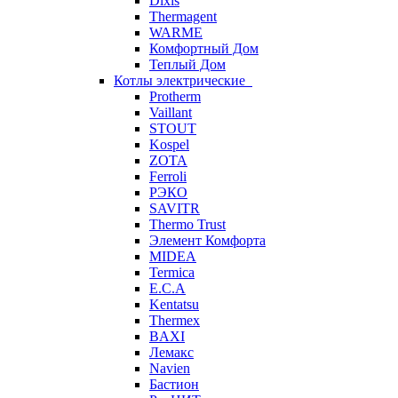
Dixis
Thermagent
WARME
Комфортный Дом
Теплый Дом
Котлы электрические
Protherm
Vaillant
STOUT
Kospel
ZOTA
Ferroli
РЭКО
SAVITR
Thermo Trust
Элемент Комфорта
MIDEA
Termica
E.C.A
Kentatsu
Thermex
BAXI
Лемакс
Navien
Бастион