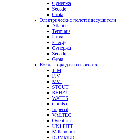
Сунержа
Secado
Grota
Электрические полотенцесушители
Atlantic
Terminus
Ника
Energy
Сунержа
Secado
Grota
Коллектора для теплого пола
TIM
FIV
MVI
STOUT
REHAU
WATTS
Comisa
Imperial
VALTEC
Oventrop
UNI-FITT
Millennium
ROMMER