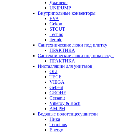
Джилекс
UNIPUMP
Внутрипольные конвекторы
EVA
Gekon
STOUT
Techno
itermic
Сантехнические люки под плитку
ПРАКТИКА
Сантехнические люки под покраску
ПРАКТИКА
Инсталляции для унитазов
OLI
TECE
VIEGA
Geberit
GROHE
Cersanit
Villeroy & Boch
AM.PM
Водяные полотенцесушители
Ника
Terminus
Energy