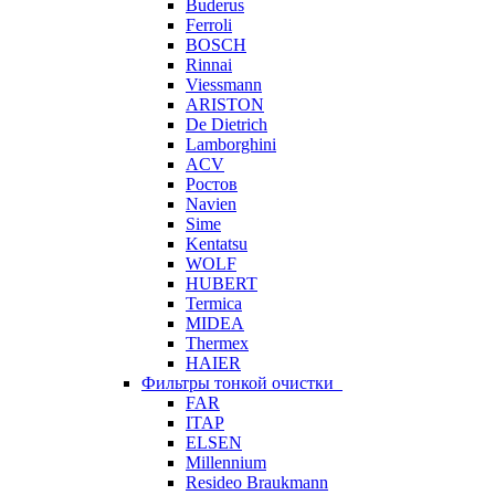
Buderus
Ferroli
BOSCH
Rinnai
Viessmann
ARISTON
De Dietrich
Lamborghini
ACV
Ростов
Navien
Sime
Kentatsu
WOLF
HUBERT
Termica
MIDEA
Thermex
HAIER
Фильтры тонкой очистки
FAR
ITAP
ELSEN
Millennium
Resideo Braukmann