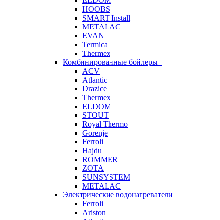
ELDOM
HOOBS
SMART Install
METALAC
EVAN
Termica
Thermex
Комбинированные бойлеры
ACV
Atlantic
Drazice
Thermex
ELDOM
STOUT
Royal Thermo
Gorenje
Ferroli
Hajdu
ROMMER
ZOTA
SUNSYSTEM
METALAC
Электрические водонагреватели
Ferroli
Ariston