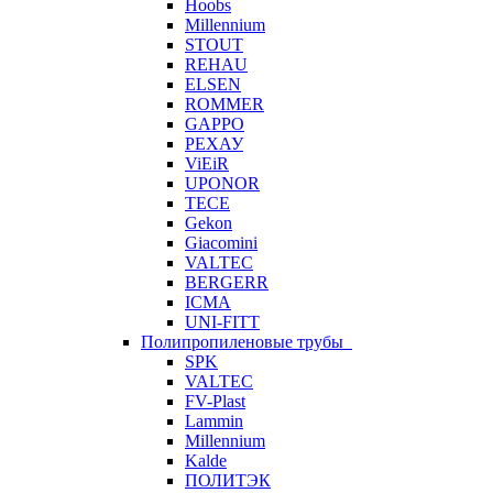
Hoobs
Millennium
STOUT
REHAU
ELSEN
ROMMER
GAPPO
РЕХАУ
ViEiR
UPONOR
TECE
Gekon
Giacomini
VALTEC
BERGERR
ICMA
UNI-FITT
Полипропиленовые трубы
SPK
VALTEC
FV-Plast
Lammin
Millennium
Kalde
ПОЛИТЭК