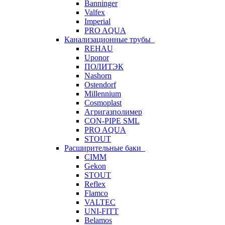
Banninger
Valfex
Imperial
PRO AQUA
Канализационные трубы
REHAU
Uponor
ПОЛИТЭК
Nashorn
Ostendorf
Millennium
Cosmoplast
Агригазполимер
CON-PIPE SML
PRO AQUA
STOUT
Расширительные баки
CIMM
Gekon
STOUT
Reflex
Flamco
VALTEC
UNI-FITT
Belamos