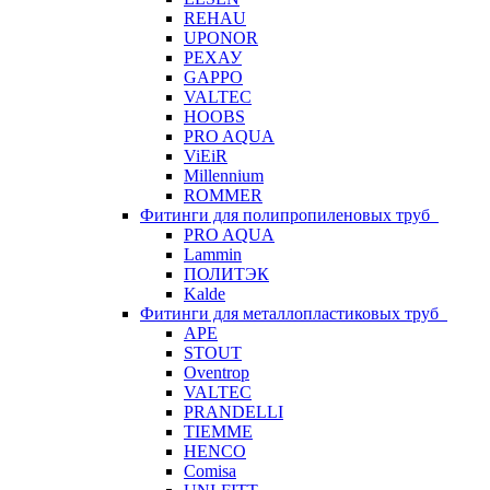
REHAU
UPONOR
РЕХАУ
GAPPO
VALTEC
HOOBS
PRO AQUA
ViEiR
Millennium
ROMMER
Фитинги для полипропиленовых труб
PRO AQUA
Lammin
ПОЛИТЭК
Kalde
Фитинги для металлопластиковых труб
APE
STOUT
Oventrop
VALTEC
PRANDELLI
TIEMME
HENCO
Comisa