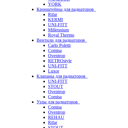
YORK
Кронштейны для радиаторов
Rifar
KERMI
UNI-FITT
Millennium
Royal Thermo
Вентили для радиаторов
Carlo Poletti
Comisa
Oventrop
RETROstyle
UNI-FITT
Luxor
Клапаны для радиаторов
UNI-FITT
STOUT
Oventrop
Comisa
Узлы для радиаторов
Comisa
Oventrop
REHAU
Rifar
STOUT