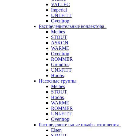
VALTEC
Imperial
UNI-FITT
Oventrop
Распределительные коллектора
Meibes
STOUT
ASKON
WARME
Oventrop
ROMMER
Grundfos
UNI-FITT
Hoobs
Насосные группы
Meibes
STOUT
Hoobs
WARME
ROMMER
UNI-FITT
Oventrop
Распределительные шкафы отопления
Elsen
STOUT