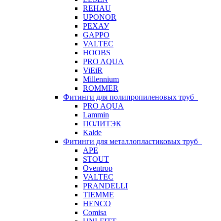
REHAU
UPONOR
РЕХАУ
GAPPO
VALTEC
HOOBS
PRO AQUA
ViEiR
Millennium
ROMMER
Фитинги для полипропиленовых труб
PRO AQUA
Lammin
ПОЛИТЭК
Kalde
Фитинги для металлопластиковых труб
APE
STOUT
Oventrop
VALTEC
PRANDELLI
TIEMME
HENCO
Comisa