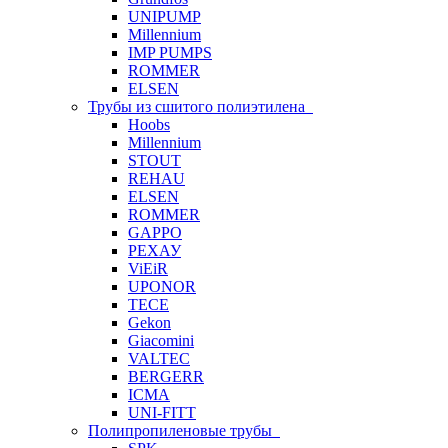
UNIPUMP
Millennium
IMP PUMPS
ROMMER
ELSEN
Трубы из сшитого полиэтилена
Hoobs
Millennium
STOUT
REHAU
ELSEN
ROMMER
GAPPO
РЕХАУ
ViEiR
UPONOR
TECE
Gekon
Giacomini
VALTEC
BERGERR
ICMA
UNI-FITT
Полипропиленовые трубы