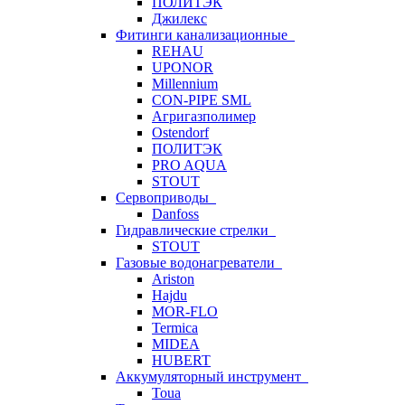
ПОЛИТЭК
Джилекс
Фитинги канализационные
REHAU
UPONOR
Millennium
CON-PIPE SML
Агригазполимер
Ostendorf
ПОЛИТЭК
PRO AQUA
STOUT
Сервоприводы
Danfoss
Гидравлические стрелки
STOUT
Газовые водонагреватели
Ariston
Hajdu
MOR-FLO
Termica
MIDEA
HUBERT
Аккумуляторный инструмент
Toua