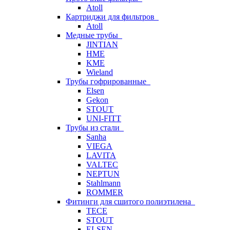
Atoll
Картриджи для фильтров
Atoll
Медные трубы
JINTIAN
HME
KME
Wieland
Трубы гофрированные
Elsen
Gekon
STOUT
UNI-FITT
Трубы из стали
Sanha
VIEGA
LAVITA
VALTEC
NEPTUN
Stahlmann
ROMMER
Фитинги для сшитого полиэтилена
TECE
STOUT
ELSEN