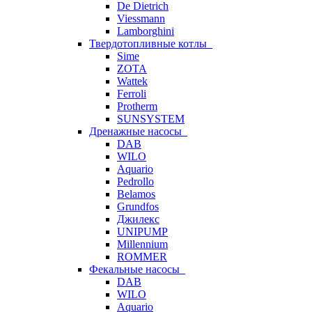
De Dietrich
Viessmann
Lamborghini
Твердотопливные котлы
Sime
ZOTA
Wattek
Ferroli
Protherm
SUNSYSTEM
Дренажные насосы
DAB
WILO
Aquario
Pedrollo
Belamos
Grundfos
Джилекс
UNIPUMP
Millennium
ROMMER
Фекальные насосы
DAB
WILO
Aquario