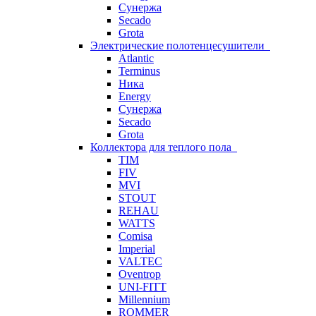
Сунержа
Secado
Grota
Электрические полотенцесушители
Atlantic
Terminus
Ника
Energy
Сунержа
Secado
Grota
Коллектора для теплого пола
TIM
FIV
MVI
STOUT
REHAU
WATTS
Comisa
Imperial
VALTEC
Oventrop
UNI-FITT
Millennium
ROMMER