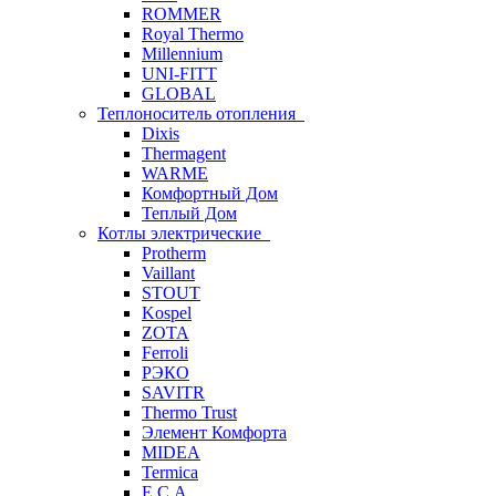
ROMMER
Royal Thermo
Millennium
UNI-FITT
GLOBAL
Теплоноситель отопления
Dixis
Thermagent
WARME
Комфортный Дом
Теплый Дом
Котлы электрические
Protherm
Vaillant
STOUT
Kospel
ZOTA
Ferroli
РЭКО
SAVITR
Thermo Trust
Элемент Комфорта
MIDEA
Termica
E.C.A