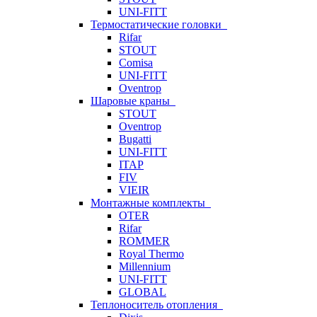
UNI-FITT
Термостатические головки
Rifar
STOUT
Comisa
UNI-FITT
Oventrop
Шаровые краны
STOUT
Oventrop
Bugatti
UNI-FITT
ITAP
FIV
VIEIR
Монтажные комплекты
OTER
Rifar
ROMMER
Royal Thermo
Millennium
UNI-FITT
GLOBAL
Теплоноситель отопления