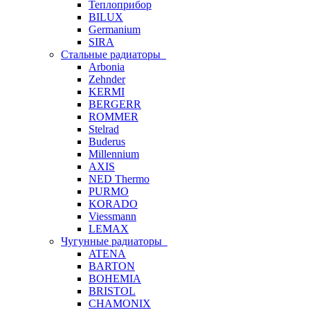
Теплоприбор
BILUX
Germanium
SIRA
Стальные радиаторы
Arbonia
Zehnder
KERMI
BERGERR
ROMMER
Stelrad
Buderus
Millennium
AXIS
NED Thermo
PURMO
KORADO
Viessmann
LEMAX
Чугунные радиаторы
ATENA
BARTON
BOHEMIA
BRISTOL
CHAMONIX