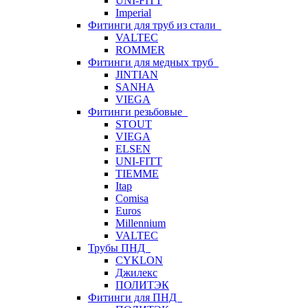
UNI-FITT
Imperial
Фитинги для труб из стали
VALTEC
ROMMER
Фитинги для медных труб
JINTIAN
SANHA
VIEGA
Фитинги резьбовые
STOUT
VIEGA
ELSEN
UNI-FITT
TIEMME
Itap
Comisa
Euros
Millennium
VALTEC
Трубы ПНД
CYKLON
Джилекс
ПОЛИТЭК
Фитинги для ПНД