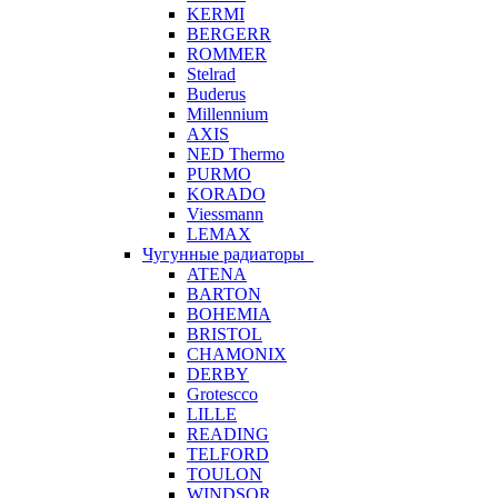
KERMI
BERGERR
ROMMER
Stelrad
Buderus
Millennium
AXIS
NED Thermo
PURMO
KORADO
Viessmann
LEMAX
Чугунные радиаторы
ATENA
BARTON
BOHEMIA
BRISTOL
CHAMONIX
DERBY
Grotescco
LILLE
READING
TELFORD
TOULON
WINDSOR