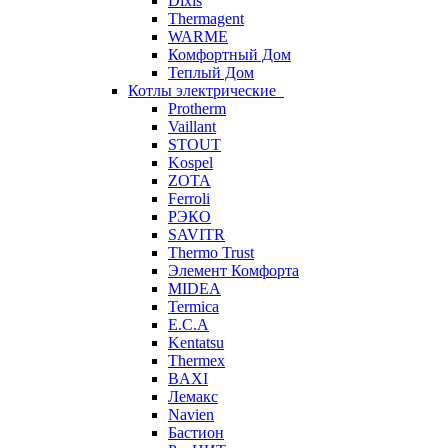
Dixis
Thermagent
WARME
Комфортный Дом
Теплый Дом
Котлы электрические
Protherm
Vaillant
STOUT
Kospel
ZOTA
Ferroli
РЭКО
SAVITR
Thermo Trust
Элемент Комфорта
MIDEA
Termica
E.C.A
Kentatsu
Thermex
BAXI
Лемакс
Navien
Бастион