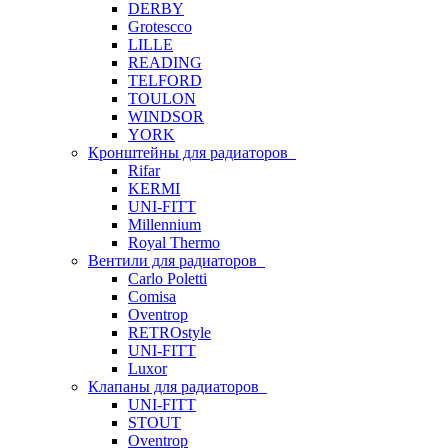
DERBY
Grotescco
LILLE
READING
TELFORD
TOULON
WINDSOR
YORK
Кронштейны для радиаторов
Rifar
KERMI
UNI-FITT
Millennium
Royal Thermo
Вентили для радиаторов
Carlo Poletti
Comisa
Oventrop
RETROstyle
UNI-FITT
Luxor
Клапаны для радиаторов
UNI-FITT
STOUT
Oventrop