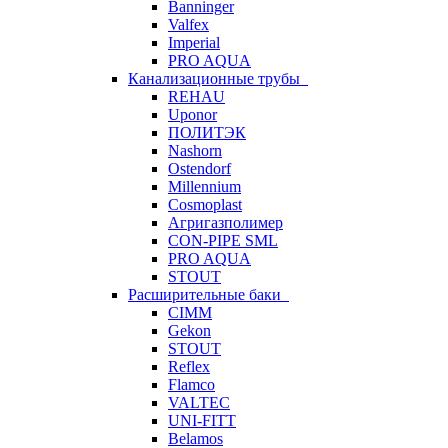
Banninger
Valfex
Imperial
PRO AQUA
Канализационные трубы
REHAU
Uponor
ПОЛИТЭК
Nashorn
Ostendorf
Millennium
Cosmoplast
Агригазполимер
CON-PIPE SML
PRO AQUA
STOUT
Расширительные баки
CIMM
Gekon
STOUT
Reflex
Flamco
VALTEC
UNI-FITT
Belamos