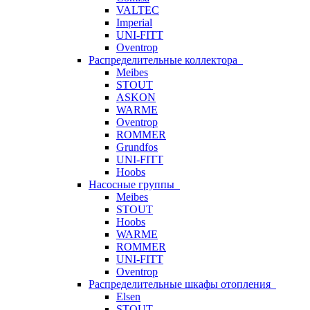
VALTEC
Imperial
UNI-FITT
Oventrop
Распределительные коллектора
Meibes
STOUT
ASKON
WARME
Oventrop
ROMMER
Grundfos
UNI-FITT
Hoobs
Насосные группы
Meibes
STOUT
Hoobs
WARME
ROMMER
UNI-FITT
Oventrop
Распределительные шкафы отопления
Elsen
STOUT