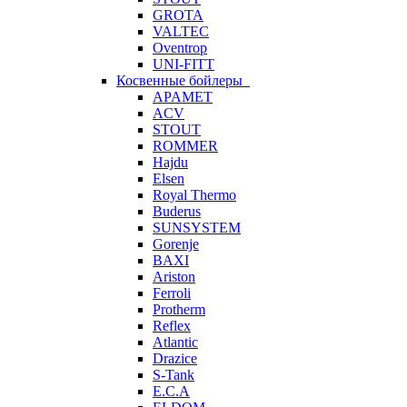
GROTA
VALTEC
Oventrop
UNI-FITT
Косвенные бойлеры
APAMET
ACV
STOUT
ROMMER
Hajdu
Elsen
Royal Thermo
Buderus
SUNSYSTEM
Gorenje
BAXI
Ariston
Ferroli
Protherm
Reflex
Atlantic
Drazice
S-Tank
E.C.A