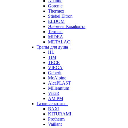
Atlantic
Gorenje
Thermex
Stiebel Eltron
ELDOM
Элемент Комфорта
Termica
MIDEA
METALAC
Трапы для душа
HL
TIM
TECE
VIEGA
Geberit
McAlpine
AlcaPLAST
MIllennium
ViEiR
AM.PM
Газовые котлы
BAXI
KITURAMI
Protherm
Vaillant