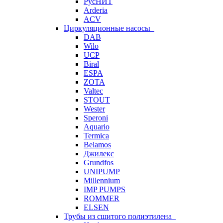
РусНИТ
Arderia
ACV
Циркуляционные насосы
DAB
Wilo
UCP
Biral
ESPA
ZOTA
Valtec
STOUT
Wester
Speroni
Aquario
Termica
Belamos
Джилекс
Grundfos
UNIPUMP
Millennium
IMP PUMPS
ROMMER
ELSEN
Трубы из сшитого полиэтилена