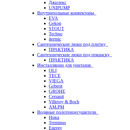
Джилекс
UNIPUMP
Внутрипольные конвекторы
EVA
Gekon
STOUT
Techno
itermic
Сантехнические люки под плитку
ПРАКТИКА
Сантехнические люки под покраску
ПРАКТИКА
Инсталляции для унитазов
OLI
TECE
VIEGA
Geberit
GROHE
Cersanit
Villeroy & Boch
AM.PM
Водяные полотенцесушители
Ника
Terminus
Energy