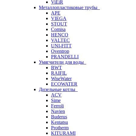
ViEiR
Металлопластиковые трубы
APE
VIEGA
STOUT
Comisa
HENCO
VALTEC
UNI-FITT
Oventrop
PRANDELLI
Умягчители для воды
BWT
RAIFIL
WiseWater
ECOWATER
Дизельные котлы
ACV
Sime
Ferroli
Navien
Buderus
Kentatsu
Protherm
KITURAMI