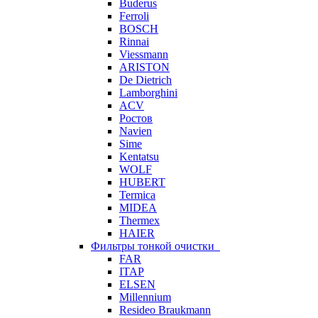
Buderus
Ferroli
BOSCH
Rinnai
Viessmann
ARISTON
De Dietrich
Lamborghini
ACV
Ростов
Navien
Sime
Kentatsu
WOLF
HUBERT
Termica
MIDEA
Thermex
HAIER
Фильтры тонкой очистки
FAR
ITAP
ELSEN
Millennium
Resideo Braukmann