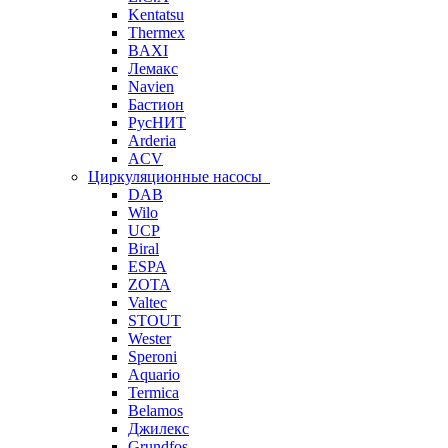
Kentatsu
Thermex
BAXI
Лемакс
Navien
Бастион
РусНИТ
Arderia
ACV
Циркуляционные насосы
DAB
Wilo
UCP
Biral
ESPA
ZOTA
Valtec
STOUT
Wester
Speroni
Aquario
Termica
Belamos
Джилекс
Grundfos