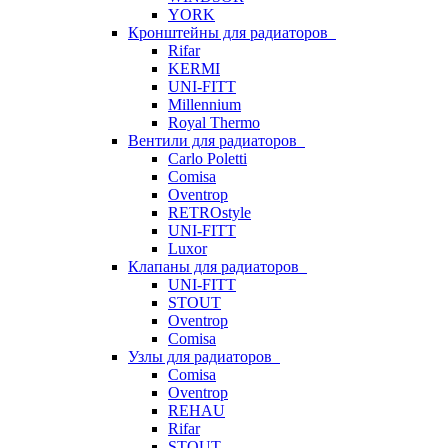
YORK
Кронштейны для радиаторов
Rifar
KERMI
UNI-FITT
Millennium
Royal Thermo
Вентили для радиаторов
Carlo Poletti
Comisa
Oventrop
RETROstyle
UNI-FITT
Luxor
Клапаны для радиаторов
UNI-FITT
STOUT
Oventrop
Comisa
Узлы для радиаторов
Comisa
Oventrop
REHAU
Rifar
STOUT