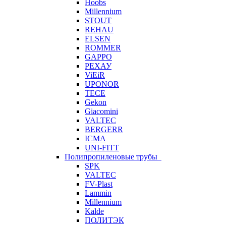
Hoobs
Millennium
STOUT
REHAU
ELSEN
ROMMER
GAPPO
РЕХАУ
ViEiR
UPONOR
TECE
Gekon
Giacomini
VALTEC
BERGERR
ICMA
UNI-FITT
Полипропиленовые трубы
SPK
VALTEC
FV-Plast
Lammin
Millennium
Kalde
ПОЛИТЭК