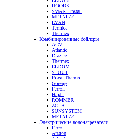
ELDOM
HOOBS
SMART Install
METALAC
EVAN
Termica
Thermex
Комбинированные бойлеры
ACV
Atlantic
Drazice
Thermex
ELDOM
STOUT
Royal Thermo
Gorenje
Ferroli
Hajdu
ROMMER
ZOTA
SUNSYSTEM
METALAC
Электрические водонагреватели
Ferroli
Ariston