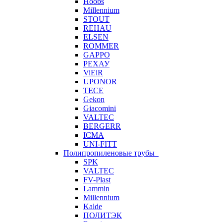
Hoobs
Millennium
STOUT
REHAU
ELSEN
ROMMER
GAPPO
РЕХАУ
ViEiR
UPONOR
TECE
Gekon
Giacomini
VALTEC
BERGERR
ICMA
UNI-FITT
Полипропиленовые трубы
SPK
VALTEC
FV-Plast
Lammin
Millennium
Kalde
ПОЛИТЭК