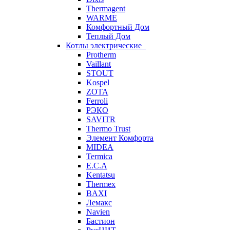
Thermagent
WARME
Комфортный Дом
Теплый Дом
Котлы электрические
Protherm
Vaillant
STOUT
Kospel
ZOTA
Ferroli
РЭКО
SAVITR
Thermo Trust
Элемент Комфорта
MIDEA
Termica
E.C.A
Kentatsu
Thermex
BAXI
Лемакс
Navien
Бастион