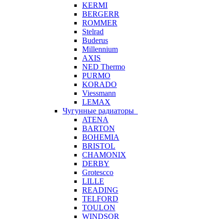
KERMI
BERGERR
ROMMER
Stelrad
Buderus
Millennium
AXIS
NED Thermo
PURMO
KORADO
Viessmann
LEMAX
Чугунные радиаторы
ATENA
BARTON
BOHEMIA
BRISTOL
CHAMONIX
DERBY
Grotescco
LILLE
READING
TELFORD
TOULON
WINDSOR