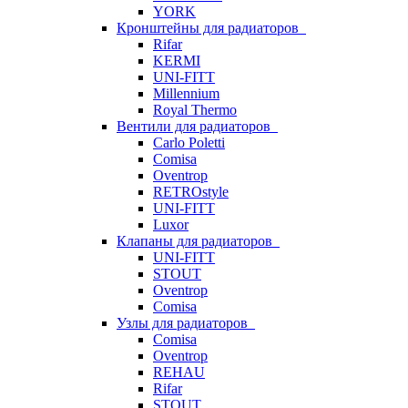
YORK
Кронштейны для радиаторов
Rifar
KERMI
UNI-FITT
Millennium
Royal Thermo
Вентили для радиаторов
Carlo Poletti
Comisa
Oventrop
RETROstyle
UNI-FITT
Luxor
Клапаны для радиаторов
UNI-FITT
STOUT
Oventrop
Comisa
Узлы для радиаторов
Comisa
Oventrop
REHAU
Rifar
STOUT