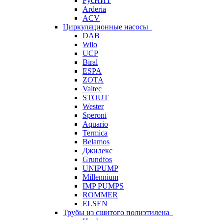
РусНИТ
Arderia
ACV
Циркуляционные насосы
DAB
Wilo
UCP
Biral
ESPA
ZOTA
Valtec
STOUT
Wester
Speroni
Aquario
Termica
Belamos
Джилекс
Grundfos
UNIPUMP
Millennium
IMP PUMPS
ROMMER
ELSEN
Трубы из сшитого полиэтилена