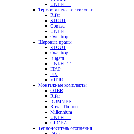
UNI-FITT
Термостатические головки
Rifar
STOUT
Comisa
UNI-FITT
Oventrop
Шаровые краны
STOUT
Oventrop
Bugatti
UNI-FITT
ITAP
FIV
VIEIR
Монтажные комплекты
OTER
Rifar
ROMMER
Royal Thermo
Millennium
UNI-FITT
GLOBAL
Теплоноситель отопления
Dixis