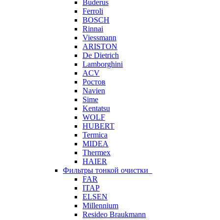
Buderus
Ferroli
BOSCH
Rinnai
Viessmann
ARISTON
De Dietrich
Lamborghini
ACV
Ростов
Navien
Sime
Kentatsu
WOLF
HUBERT
Termica
MIDEA
Thermex
HAIER
Фильтры тонкой очистки
FAR
ITAP
ELSEN
Millennium
Resideo Braukmann