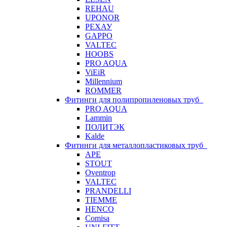
REHAU
UPONOR
РЕХАУ
GAPPO
VALTEC
HOOBS
PRO AQUA
ViEiR
Millennium
ROMMER
Фитинги для полипропиленовых труб
PRO AQUA
Lammin
ПОЛИТЭК
Kalde
Фитинги для металлопластиковых труб
APE
STOUT
Oventrop
VALTEC
PRANDELLI
TIEMME
HENCO
Comisa