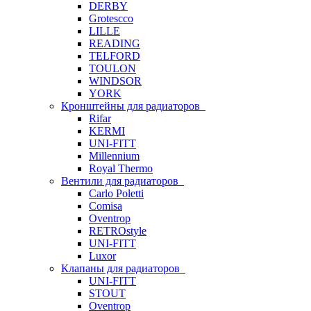
DERBY
Grotescco
LILLE
READING
TELFORD
TOULON
WINDSOR
YORK
Кронштейны для радиаторов
Rifar
KERMI
UNI-FITT
Millennium
Royal Thermo
Вентили для радиаторов
Carlo Poletti
Comisa
Oventrop
RETROstyle
UNI-FITT
Luxor
Клапаны для радиаторов
UNI-FITT
STOUT
Oventrop