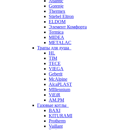
Atlantic
Gorenje
Thermex
Stiebel Eltron
ELDOM
Элемент Комфорта
Termica
MIDEA
METALAC
Трапы для душа
HL
TIM
TECE
VIEGA
Geberit
McAlpine
AlcaPLAST
MIllennium
ViEiR
AM.PM
Газовые котлы
BAXI
KITURAMI
Protherm
Vaillant