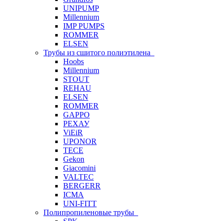
UNIPUMP
Millennium
IMP PUMPS
ROMMER
ELSEN
Трубы из сшитого полиэтилена
Hoobs
Millennium
STOUT
REHAU
ELSEN
ROMMER
GAPPO
РЕХАУ
ViEiR
UPONOR
TECE
Gekon
Giacomini
VALTEC
BERGERR
ICMA
UNI-FITT
Полипропиленовые трубы