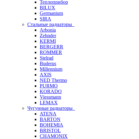
Теплоприбор
BILUX
Germanium
SIRA
Стальные радиаторы
Arbonia
Zehnder
KERMI
BERGERR
ROMMER
Stelrad
Buderus
Millennium
AXIS
NED Thermo
PURMO
KORADO
Viessmann
LEMAX
Чугунные радиаторы
ATENA
BARTON
BOHEMIA
BRISTOL
CHAMONIX