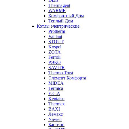
Dixis
Thermagent
WARME
Комфортный Дом
Теплый Дом
Котлы электрические
Protherm
Vaillant
STOUT
Kospel
ZOTA
Ferroli
РЭКО
SAVITR
Thermo Trust
Элемент Комфорта
MIDEA
Termica
E.C.A
Kentatsu
Thermex
BAXI
Лемакс
Navien
Бастион