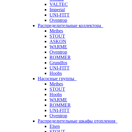
VALTEC
Imperial
UNI-FITT
Oventrop
Распределительные коллектора
Meibes
STOUT
ASKON
WARME
Oventrop
ROMMER
Grundfos
UNI-FITT
Hoobs
Насосные группы
Meibes
STOUT
Hoobs
WARME
ROMMER
UNI-FITT
Oventrop
Распределительные шкафы отопления
Elsen
STOUT