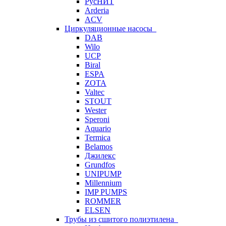
РусНИТ
Arderia
ACV
Циркуляционные насосы
DAB
Wilo
UCP
Biral
ESPA
ZOTA
Valtec
STOUT
Wester
Speroni
Aquario
Termica
Belamos
Джилекс
Grundfos
UNIPUMP
Millennium
IMP PUMPS
ROMMER
ELSEN
Трубы из сшитого полиэтилена