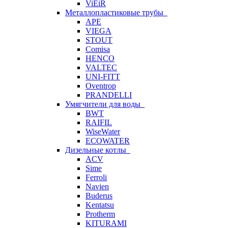
ViEiR
Металлопластиковые трубы
APE
VIEGA
STOUT
Comisa
HENCO
VALTEC
UNI-FITT
Oventrop
PRANDELLI
Умягчители для воды
BWT
RAIFIL
WiseWater
ECOWATER
Дизельные котлы
ACV
Sime
Ferroli
Navien
Buderus
Kentatsu
Protherm
KITURAMI