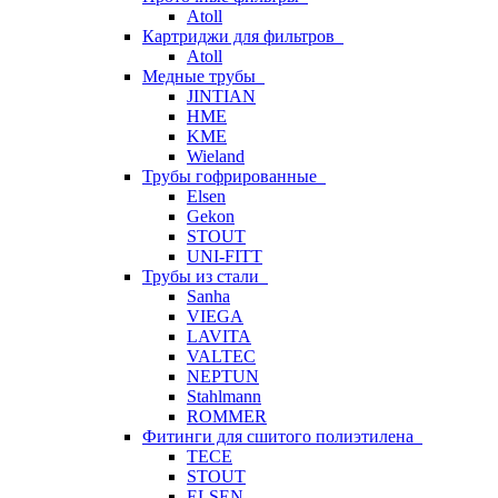
Atoll
Картриджи для фильтров
Atoll
Медные трубы
JINTIAN
HME
KME
Wieland
Трубы гофрированные
Elsen
Gekon
STOUT
UNI-FITT
Трубы из стали
Sanha
VIEGA
LAVITA
VALTEC
NEPTUN
Stahlmann
ROMMER
Фитинги для сшитого полиэтилена
TECE
STOUT
ELSEN