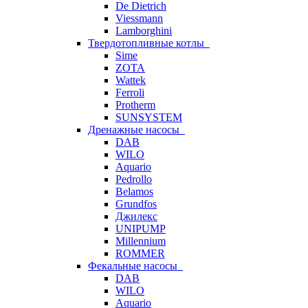
De Dietrich
Viessmann
Lamborghini
Твердотопливные котлы
Sime
ZOTA
Wattek
Ferroli
Protherm
SUNSYSTEM
Дренажные насосы
DAB
WILO
Aquario
Pedrollo
Belamos
Grundfos
Джилекс
UNIPUMP
Millennium
ROMMER
Фекальные насосы
DAB
WILO
Aquario