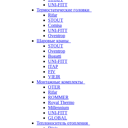
UNI-FITT
Термостатические головки
Rifar
STOUT
Comisa
UNI-FITT
Oventrop
Шаровые краны
STOUT
Oventrop
Bugatti
UNI-FITT
ITAP
FIV
VIEIR
Монтажные комплекты
OTER
Rifar
ROMMER
Royal Thermo
Millennium
UNI-FITT
GLOBAL
Теплоноситель отопления