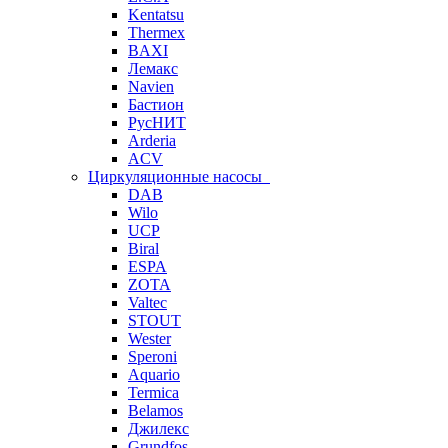
Kentatsu
Thermex
BAXI
Лемакс
Navien
Бастион
РусНИТ
Arderia
ACV
Циркуляционные насосы
DAB
Wilo
UCP
Biral
ESPA
ZOTA
Valtec
STOUT
Wester
Speroni
Aquario
Termica
Belamos
Джилекс
Grundfos