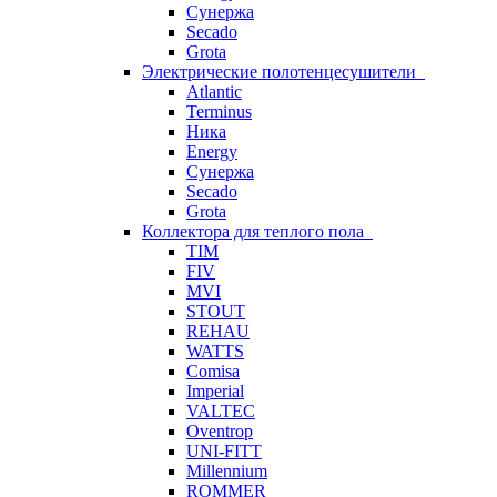
Сунержа
Secado
Grota
Электрические полотенцесушители
Atlantic
Terminus
Ника
Energy
Сунержа
Secado
Grota
Коллектора для теплого пола
TIM
FIV
MVI
STOUT
REHAU
WATTS
Comisa
Imperial
VALTEC
Oventrop
UNI-FITT
Millennium
ROMMER