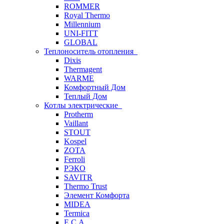
ROMMER
Royal Thermo
Millennium
UNI-FITT
GLOBAL
Теплоноситель отопления
Dixis
Thermagent
WARME
Комфортный Дом
Теплый Дом
Котлы электрические
Protherm
Vaillant
STOUT
Kospel
ZOTA
Ferroli
РЭКО
SAVITR
Thermo Trust
Элемент Комфорта
MIDEA
Termica
E.C.A