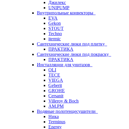
Джилекс
UNIPUMP
Внутрипольные конвекторы
EVA
Gekon
STOUT
Techno
itermic
Сантехнические люки под плитку
ПРАКТИКА
Сантехнические люки под покраску
ПРАКТИКА
Инсталляции для унитазов
OLI
TECE
VIEGA
Geberit
GROHE
Cersanit
Villeroy & Boch
AM.PM
Водяные полотенцесушители
Ника
Terminus
Energy