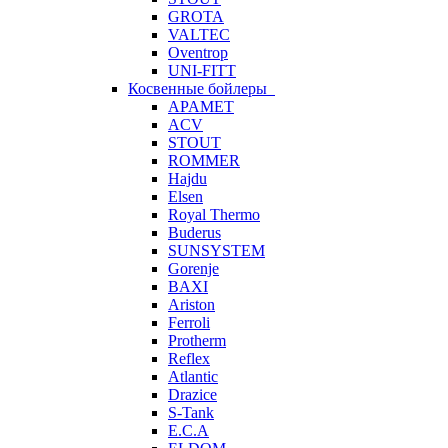
GROTA
VALTEC
Oventrop
UNI-FITT
Косвенные бойлеры
APAMET
ACV
STOUT
ROMMER
Hajdu
Elsen
Royal Thermo
Buderus
SUNSYSTEM
Gorenje
BAXI
Ariston
Ferroli
Protherm
Reflex
Atlantic
Drazice
S-Tank
E.C.A