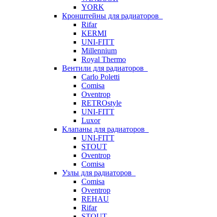
YORK
Кронштейны для радиаторов
Rifar
KERMI
UNI-FITT
Millennium
Royal Thermo
Вентили для радиаторов
Carlo Poletti
Comisa
Oventrop
RETROstyle
UNI-FITT
Luxor
Клапаны для радиаторов
UNI-FITT
STOUT
Oventrop
Comisa
Узлы для радиаторов
Comisa
Oventrop
REHAU
Rifar
STOUT