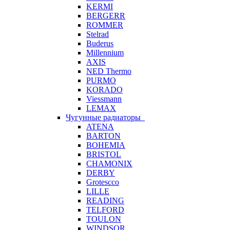
KERMI
BERGERR
ROMMER
Stelrad
Buderus
Millennium
AXIS
NED Thermo
PURMO
KORADO
Viessmann
LEMAX
Чугунные радиаторы
ATENA
BARTON
BOHEMIA
BRISTOL
CHAMONIX
DERBY
Grotescco
LILLE
READING
TELFORD
TOULON
WINDSOR