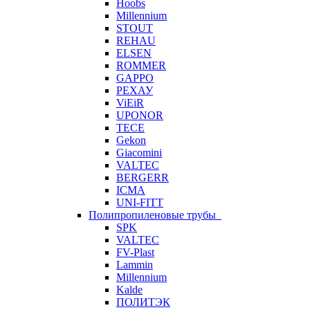
Hoobs
Millennium
STOUT
REHAU
ELSEN
ROMMER
GAPPO
РЕХАУ
ViEiR
UPONOR
TECE
Gekon
Giacomini
VALTEC
BERGERR
ICMA
UNI-FITT
Полипропиленовые трубы
SPK
VALTEC
FV-Plast
Lammin
Millennium
Kalde
ПОЛИТЭК