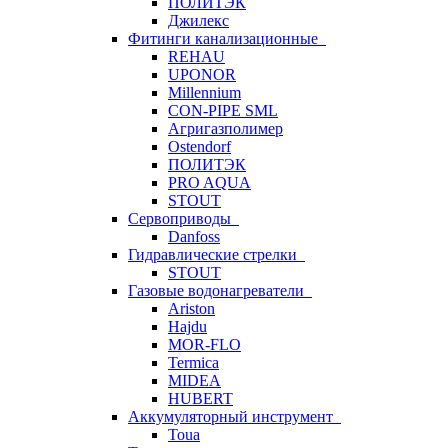
ПОЛИТЭК
Джилекс
Фитинги канализационные
REHAU
UPONOR
Millennium
CON-PIPE SML
Агригазполимер
Ostendorf
ПОЛИТЭК
PRO AQUA
STOUT
Сервоприводы
Danfoss
Гидравлические стрелки
STOUT
Газовые водонагреватели
Ariston
Hajdu
MOR-FLO
Termica
MIDEA
HUBERT
Аккумуляторный инструмент
Toua