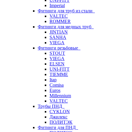
UNI-FITT
Imperial
Фитинги для труб из стали
VALTEC
ROMMER
Фитинги для медных труб
JINTIAN
SANHA
VIEGA
Фитинги резьбовые
STOUT
VIEGA
ELSEN
UNI-FITT
TIEMME
Itap
Comisa
Euros
Millennium
VALTEC
Трубы ПНД
CYKLON
Джилекс
ПОЛИТЭК
Фитинги для ПНД