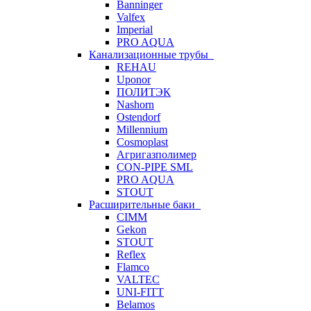
Banninger
Valfex
Imperial
PRO AQUA
Канализационные трубы
REHAU
Uponor
ПОЛИТЭК
Nashorn
Ostendorf
Millennium
Cosmoplast
Агригазполимер
CON-PIPE SML
PRO AQUA
STOUT
Расширительные баки
CIMM
Gekon
STOUT
Reflex
Flamco
VALTEC
UNI-FITT
Belamos