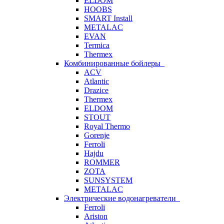
ELDOM
HOOBS
SMART Install
METALAC
EVAN
Termica
Thermex
Комбинированные бойлеры
ACV
Atlantic
Drazice
Thermex
ELDOM
STOUT
Royal Thermo
Gorenje
Ferroli
Hajdu
ROMMER
ZOTA
SUNSYSTEM
METALAC
Электрические водонагреватели
Ferroli
Ariston