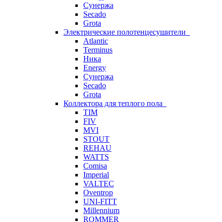
Сунержа
Secado
Grota
Электрические полотенцесушители
Atlantic
Terminus
Ника
Energy
Сунержа
Secado
Grota
Коллектора для теплого пола
TIM
FIV
MVI
STOUT
REHAU
WATTS
Comisa
Imperial
VALTEC
Oventrop
UNI-FITT
Millennium
ROMMER