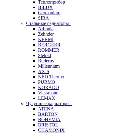
Теплоприбор
BILUX
Germanium
SIRA
Стальные радиаторы
Arbonia
Zehnder
KERMI
BERGERR
ROMMER
Stelrad
Buderus
Millennium
AXIS
NED Thermo
PURMO
KORADO
Viessmann
LEMAX
Чугунные радиаторы
ATENA
BARTON
BOHEMIA
BRISTOL
CHAMONIX