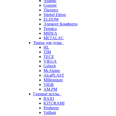
Atlantic
Gorenje
Thermex
Stiebel Eltron
ELDOM
Элемент Комфорта
Termica
MIDEA
METALAC
Трапы для душа
HL
TIM
TECE
VIEGA
Geberit
McAlpine
AlcaPLAST
MIllennium
ViEiR
AM.PM
Газовые котлы
BAXI
KITURAMI
Protherm
Vaillant