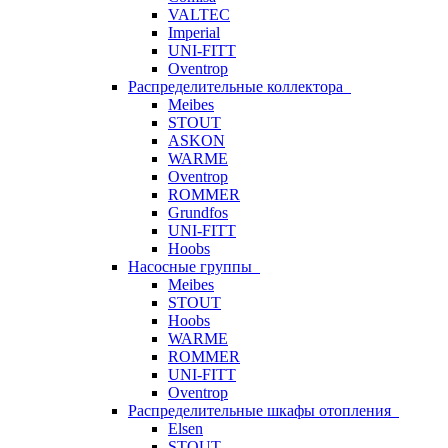
VALTEC
Imperial
UNI-FITT
Oventrop
Распределительные коллектора
Meibes
STOUT
ASKON
WARME
Oventrop
ROMMER
Grundfos
UNI-FITT
Hoobs
Насосные группы
Meibes
STOUT
Hoobs
WARME
ROMMER
UNI-FITT
Oventrop
Распределительные шкафы отопления
Elsen
STOUT