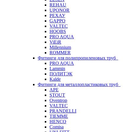
REHAU
UPONOR
РЕХАУ
GAPPO
VALTEC
HOOBS
PRO AQUA
ViEiR
Millennium
ROMMER
Фитинги для полипропиленовых труб
PRO AQUA
Lammin
ПОЛИТЭК
Kalde
Фитинги для металлопластиковых труб
APE
STOUT
Oventrop
VALTEC
PRANDELLI
TIEMME
HENCO
Comisa