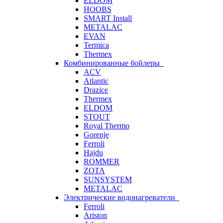
ELDOM
HOOBS
SMART Install
METALAC
EVAN
Termica
Thermex
Комбинированные бойлеры
ACV
Atlantic
Drazice
Thermex
ELDOM
STOUT
Royal Thermo
Gorenje
Ferroli
Hajdu
ROMMER
ZOTA
SUNSYSTEM
METALAC
Электрические водонагреватели
Ferroli
Ariston