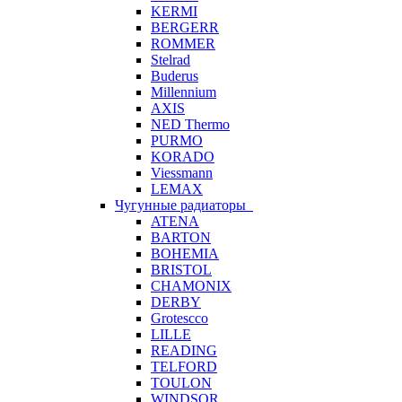
KERMI
BERGERR
ROMMER
Stelrad
Buderus
Millennium
AXIS
NED Thermo
PURMO
KORADO
Viessmann
LEMAX
Чугунные радиаторы
ATENA
BARTON
BOHEMIA
BRISTOL
CHAMONIX
DERBY
Grotescco
LILLE
READING
TELFORD
TOULON
WINDSOR