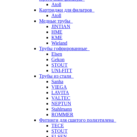
Atoll
Картриджи для фильтров
Atoll
Медные трубы
JINTIAN
HME
KME
Wieland
Трубы гофрированные
Elsen
Gekon
STOUT
UNI-FITT
Трубы из стали
Sanha
VIEGA
LAVITA
VALTEC
NEPTUN
Stahlmann
ROMMER
Фитинги для сшитого полиэтилена
TECE
STOUT
ELSEN