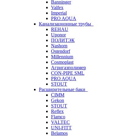
Banninger
Valfex
Imperial
PRO AQUA
Канализационные трубы
REHAU
Uponor
ПОЛИТЭК
Nashorn
Ostendorf
Millennium
Cosmoplast
Агригазполимер
CON-PIPE SML
PRO AQUA
STOUT
Расширительные баки
CIMM
Gekon
STOUT
Reflex
Flamco
VALTEC
UNI-FITT
Belamos