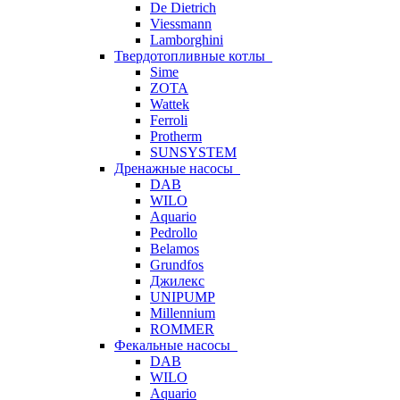
De Dietrich
Viessmann
Lamborghini
Твердотопливные котлы
Sime
ZOTA
Wattek
Ferroli
Protherm
SUNSYSTEM
Дренажные насосы
DAB
WILO
Aquario
Pedrollo
Belamos
Grundfos
Джилекс
UNIPUMP
Millennium
ROMMER
Фекальные насосы
DAB
WILO
Aquario