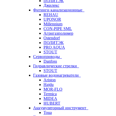
ПОЛИТЭК
Джилекс
Фитинги канализационные
REHAU
UPONOR
Millennium
CON-PIPE SML
Агригазполимер
Ostendorf
ПОЛИТЭК
PRO AQUA
STOUT
Сервоприводы
Danfoss
Гидравлические стрелки
STOUT
Газовые водонагреватели
Ariston
Hajdu
MOR-FLO
Termica
MIDEA
HUBERT
Аккумуляторный инструмент
Toua