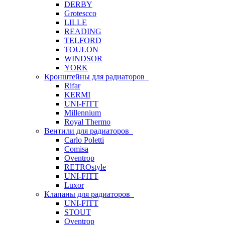
DERBY
Grotescco
LILLE
READING
TELFORD
TOULON
WINDSOR
YORK
Кронштейны для радиаторов
Rifar
KERMI
UNI-FITT
Millennium
Royal Thermo
Вентили для радиаторов
Carlo Poletti
Comisa
Oventrop
RETROstyle
UNI-FITT
Luxor
Клапаны для радиаторов
UNI-FITT
STOUT
Oventrop