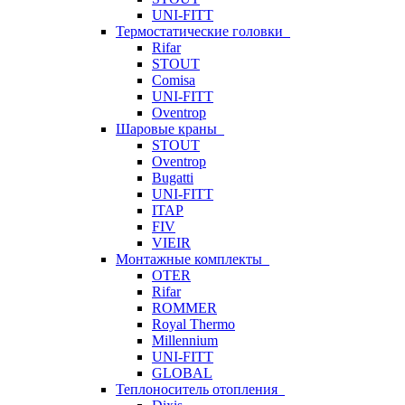
UNI-FITT
Термостатические головки
Rifar
STOUT
Comisa
UNI-FITT
Oventrop
Шаровые краны
STOUT
Oventrop
Bugatti
UNI-FITT
ITAP
FIV
VIEIR
Монтажные комплекты
OTER
Rifar
ROMMER
Royal Thermo
Millennium
UNI-FITT
GLOBAL
Теплоноситель отопления