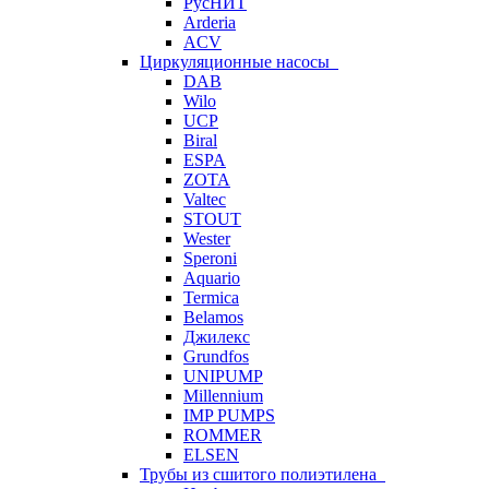
РусНИТ
Arderia
ACV
Циркуляционные насосы
DAB
Wilo
UCP
Biral
ESPA
ZOTA
Valtec
STOUT
Wester
Speroni
Aquario
Termica
Belamos
Джилекс
Grundfos
UNIPUMP
Millennium
IMP PUMPS
ROMMER
ELSEN
Трубы из сшитого полиэтилена