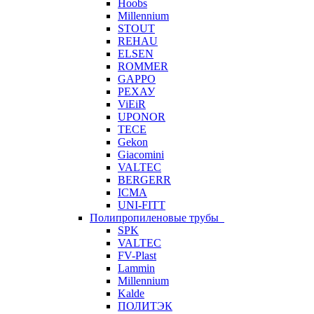
Hoobs
Millennium
STOUT
REHAU
ELSEN
ROMMER
GAPPO
РЕХАУ
ViEiR
UPONOR
TECE
Gekon
Giacomini
VALTEC
BERGERR
ICMA
UNI-FITT
Полипропиленовые трубы
SPK
VALTEC
FV-Plast
Lammin
Millennium
Kalde
ПОЛИТЭК