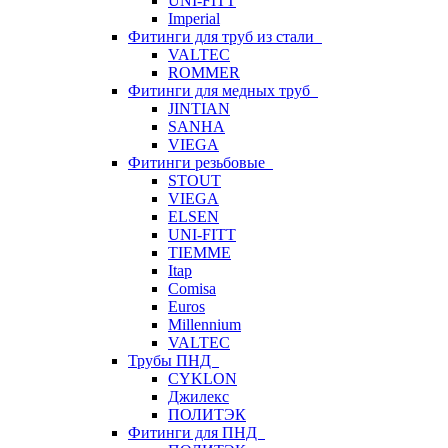
UNI-FITT
Imperial
Фитинги для труб из стали
VALTEC
ROMMER
Фитинги для медных труб
JINTIAN
SANHA
VIEGA
Фитинги резьбовые
STOUT
VIEGA
ELSEN
UNI-FITT
TIEMME
Itap
Comisa
Euros
Millennium
VALTEC
Трубы ПНД
CYKLON
Джилекс
ПОЛИТЭК
Фитинги для ПНД