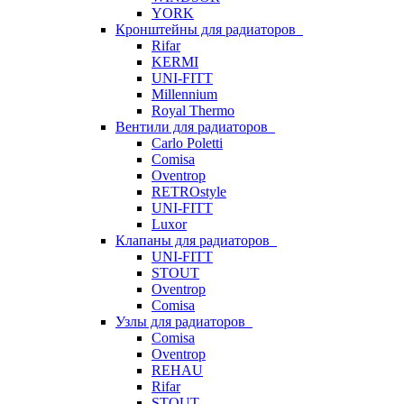
YORK
Кронштейны для радиаторов
Rifar
KERMI
UNI-FITT
Millennium
Royal Thermo
Вентили для радиаторов
Carlo Poletti
Comisa
Oventrop
RETROstyle
UNI-FITT
Luxor
Клапаны для радиаторов
UNI-FITT
STOUT
Oventrop
Comisa
Узлы для радиаторов
Comisa
Oventrop
REHAU
Rifar
STOUT