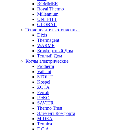
ROMMER
Royal Thermo
Millennium
UNI-FITT
GLOBAL
Теплоноситель отопления
Dixis
Thermagent
WARME
Комфортный Дом
Теплый Дом
Котлы электрические
Protherm
Vaillant
STOUT
Kospel
ZOTA
Ferroli
РЭКО
SAVITR
Thermo Trust
Элемент Комфорта
MIDEA
Termica
E.C.A