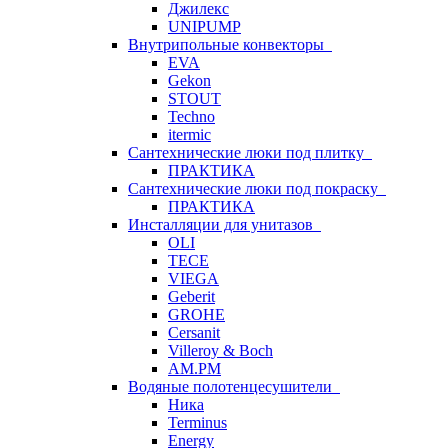
Джилекс
UNIPUMP
Внутрипольные конвекторы
EVA
Gekon
STOUT
Techno
itermic
Сантехнические люки под плитку
ПРАКТИКА
Сантехнические люки под покраску
ПРАКТИКА
Инсталляции для унитазов
OLI
TECE
VIEGA
Geberit
GROHE
Cersanit
Villeroy & Boch
AM.PM
Водяные полотенцесушители
Ника
Terminus
Energy