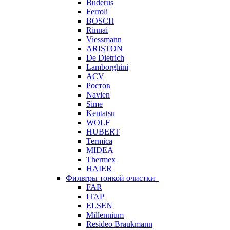
Buderus
Ferroli
BOSCH
Rinnai
Viessmann
ARISTON
De Dietrich
Lamborghini
ACV
Ростов
Navien
Sime
Kentatsu
WOLF
HUBERT
Termica
MIDEA
Thermex
HAIER
Фильтры тонкой очистки
FAR
ITAP
ELSEN
Millennium
Resideo Braukmann