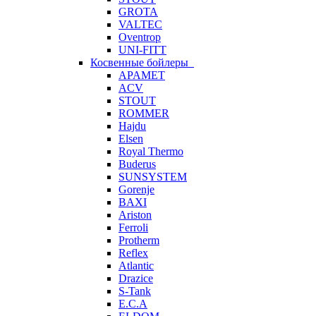
GROTA
VALTEC
Oventrop
UNI-FITT
Косвенные бойлеры
APAMET
ACV
STOUT
ROMMER
Hajdu
Elsen
Royal Thermo
Buderus
SUNSYSTEM
Gorenje
BAXI
Ariston
Ferroli
Protherm
Reflex
Atlantic
Drazice
S-Tank
E.C.A