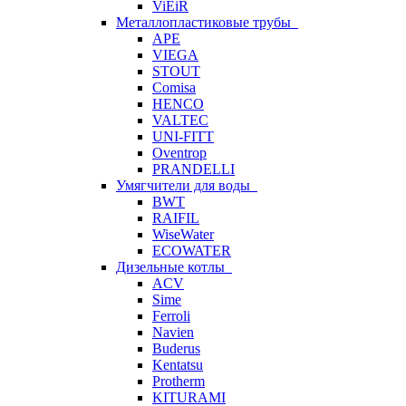
ViEiR
Металлопластиковые трубы
APE
VIEGA
STOUT
Comisa
HENCO
VALTEC
UNI-FITT
Oventrop
PRANDELLI
Умягчители для воды
BWT
RAIFIL
WiseWater
ECOWATER
Дизельные котлы
ACV
Sime
Ferroli
Navien
Buderus
Kentatsu
Protherm
KITURAMI