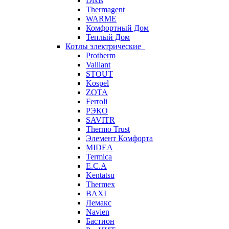
Dixis
Thermagent
WARME
Комфортный Дом
Теплый Дом
Котлы электрические
Protherm
Vaillant
STOUT
Kospel
ZOTA
Ferroli
РЭКО
SAVITR
Thermo Trust
Элемент Комфорта
MIDEA
Termica
E.C.A
Kentatsu
Thermex
BAXI
Лемакс
Navien
Бастион