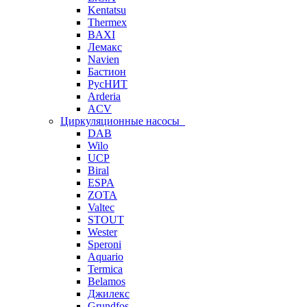
Kentatsu
Thermex
BAXI
Лемакс
Navien
Бастион
РусНИТ
Arderia
ACV
Циркуляционные насосы
DAB
Wilo
UCP
Biral
ESPA
ZOTA
Valtec
STOUT
Wester
Speroni
Aquario
Termica
Belamos
Джилекс
Grundfos