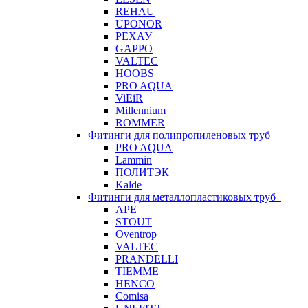
REHAU
UPONOR
РЕХАУ
GAPPO
VALTEC
HOOBS
PRO AQUA
ViEiR
Millennium
ROMMER
Фитинги для полипропиленовых труб
PRO AQUA
Lammin
ПОЛИТЭК
Kalde
Фитинги для металлопластиковых труб
APE
STOUT
Oventrop
VALTEC
PRANDELLI
TIEMME
HENCO
Comisa