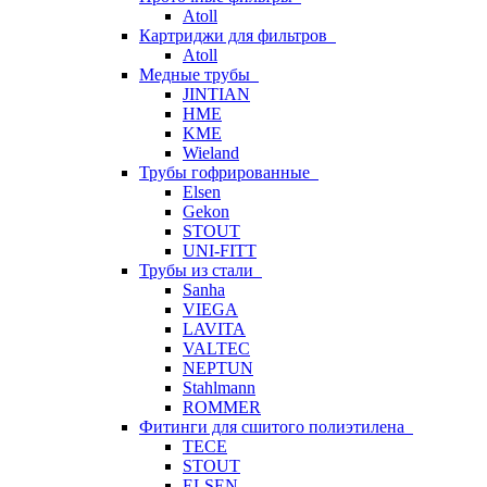
Atoll
Картриджи для фильтров
Atoll
Медные трубы
JINTIAN
HME
KME
Wieland
Трубы гофрированные
Elsen
Gekon
STOUT
UNI-FITT
Трубы из стали
Sanha
VIEGA
LAVITA
VALTEC
NEPTUN
Stahlmann
ROMMER
Фитинги для сшитого полиэтилена
TECE
STOUT
ELSEN