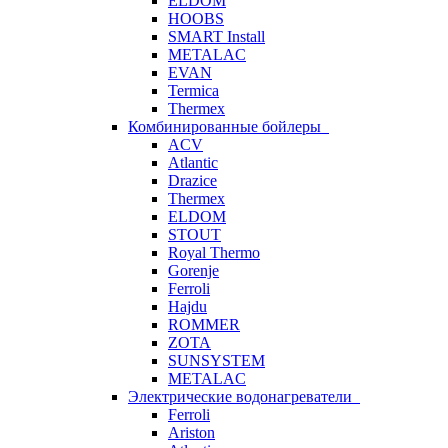
ELDOM
HOOBS
SMART Install
METALAC
EVAN
Termica
Thermex
Комбинированные бойлеры
ACV
Atlantic
Drazice
Thermex
ELDOM
STOUT
Royal Thermo
Gorenje
Ferroli
Hajdu
ROMMER
ZOTA
SUNSYSTEM
METALAC
Электрические водонагреватели
Ferroli
Ariston