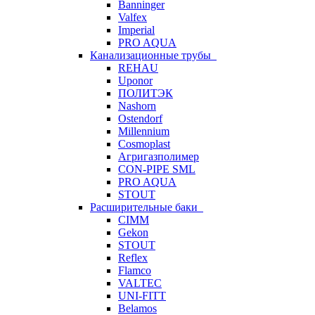
Banninger
Valfex
Imperial
PRO AQUA
Канализационные трубы
REHAU
Uponor
ПОЛИТЭК
Nashorn
Ostendorf
Millennium
Cosmoplast
Агригазполимер
CON-PIPE SML
PRO AQUA
STOUT
Расширительные баки
CIMM
Gekon
STOUT
Reflex
Flamco
VALTEC
UNI-FITT
Belamos