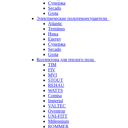
Сунержа
Secado
Grota
Электрические полотенцесушители
Atlantic
Terminus
Ника
Energy
Сунержа
Secado
Grota
Коллектора для теплого пола
TIM
FIV
MVI
STOUT
REHAU
WATTS
Comisa
Imperial
VALTEC
Oventrop
UNI-FITT
Millennium
ROMMER