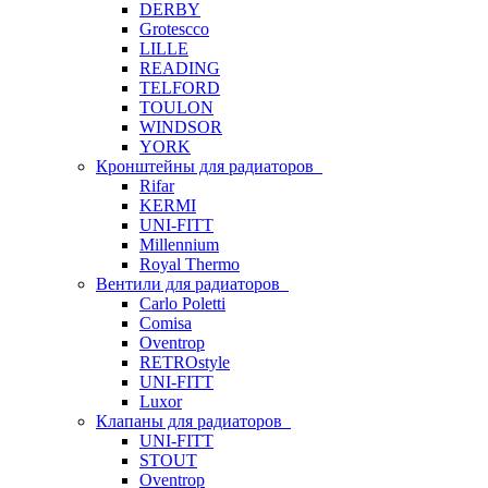
DERBY
Grotescco
LILLE
READING
TELFORD
TOULON
WINDSOR
YORK
Кронштейны для радиаторов
Rifar
KERMI
UNI-FITT
Millennium
Royal Thermo
Вентили для радиаторов
Carlo Poletti
Comisa
Oventrop
RETROstyle
UNI-FITT
Luxor
Клапаны для радиаторов
UNI-FITT
STOUT
Oventrop