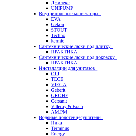
Джилекс
UNIPUMP
Внутрипольные конвекторы
EVA
Gekon
STOUT
Techno
itermic
Сантехнические люки под плитку
ПРАКТИКА
Сантехнические люки под покраску
ПРАКТИКА
Инсталляции для унитазов
OLI
TECE
VIEGA
Geberit
GROHE
Cersanit
Villeroy & Boch
AM.PM
Водяные полотенцесушители
Ника
Terminus
Energy