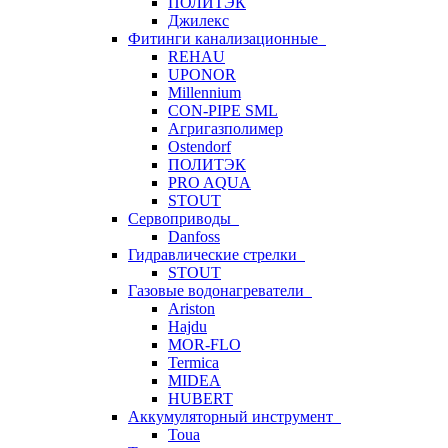
ПОЛИТЭК
Джилекс
Фитинги канализационные
REHAU
UPONOR
Millennium
CON-PIPE SML
Агригазполимер
Ostendorf
ПОЛИТЭК
PRO AQUA
STOUT
Сервоприводы
Danfoss
Гидравлические стрелки
STOUT
Газовые водонагреватели
Ariston
Hajdu
MOR-FLO
Termica
MIDEA
HUBERT
Аккумуляторный инструмент
Toua