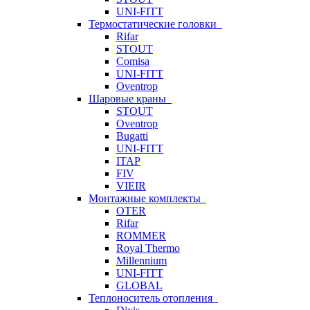
UNI-FITT
Термостатические головки
Rifar
STOUT
Comisa
UNI-FITT
Oventrop
Шаровые краны
STOUT
Oventrop
Bugatti
UNI-FITT
ITAP
FIV
VIEIR
Монтажные комплекты
OTER
Rifar
ROMMER
Royal Thermo
Millennium
UNI-FITT
GLOBAL
Теплоноситель отопления