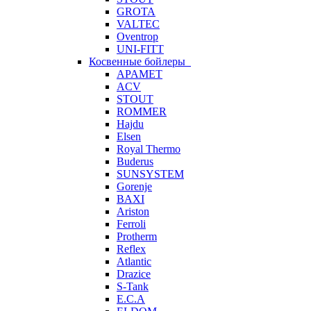
GROTA
VALTEC
Oventrop
UNI-FITT
Косвенные бойлеры
APAMET
ACV
STOUT
ROMMER
Hajdu
Elsen
Royal Thermo
Buderus
SUNSYSTEM
Gorenje
BAXI
Ariston
Ferroli
Protherm
Reflex
Atlantic
Drazice
S-Tank
E.C.A