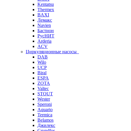
Kentatsu
Thermex
BAXI
Лемакс
Navien
Бастион
РусНИТ
Arderia
ACV
Циркуляционные насосы
DAB
Wilo
UCP
Biral
ESPA
ZOTA
Valtec
STOUT
Wester
Speroni
Aquario
Termica
Belamos
Джилекс
Grundfos