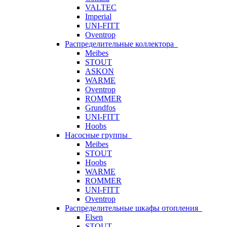
VALTEC
Imperial
UNI-FITT
Oventrop
Распределительные коллектора
Meibes
STOUT
ASKON
WARME
Oventrop
ROMMER
Grundfos
UNI-FITT
Hoobs
Насосные группы
Meibes
STOUT
Hoobs
WARME
ROMMER
UNI-FITT
Oventrop
Распределительные шкафы отопления
Elsen
STOUT