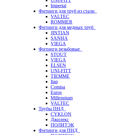
UNI-FITT
Imperial
Фитинги для труб из стали
VALTEC
ROMMER
Фитинги для медных труб
JINTIAN
SANHA
VIEGA
Фитинги резьбовые
STOUT
VIEGA
ELSEN
UNI-FITT
TIEMME
Itap
Comisa
Euros
Millennium
VALTEC
Трубы ПНД
CYKLON
Джилекс
ПОЛИТЭК
Фитинги для ПНД