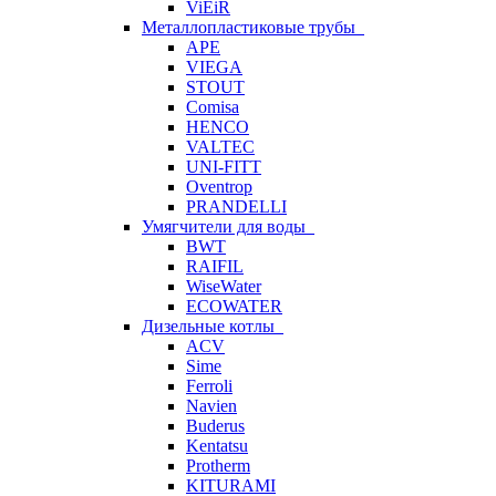
ViEiR
Металлопластиковые трубы
APE
VIEGA
STOUT
Comisa
HENCO
VALTEC
UNI-FITT
Oventrop
PRANDELLI
Умягчители для воды
BWT
RAIFIL
WiseWater
ECOWATER
Дизельные котлы
ACV
Sime
Ferroli
Navien
Buderus
Kentatsu
Protherm
KITURAMI