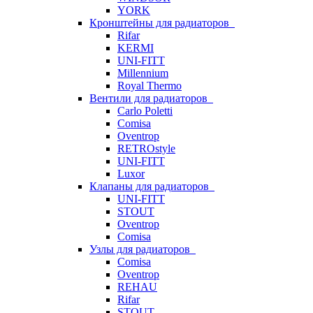
YORK
Кронштейны для радиаторов
Rifar
KERMI
UNI-FITT
Millennium
Royal Thermo
Вентили для радиаторов
Carlo Poletti
Comisa
Oventrop
RETROstyle
UNI-FITT
Luxor
Клапаны для радиаторов
UNI-FITT
STOUT
Oventrop
Comisa
Узлы для радиаторов
Comisa
Oventrop
REHAU
Rifar
STOUT