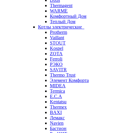
Dixis
Thermagent
WARME
Комфортный Дом
Теплый Дом
Котлы электрические
Protherm
Vaillant
STOUT
Kospel
ZOTA
Ferroli
РЭКО
SAVITR
Thermo Trust
Элемент Комфорта
MIDEA
Termica
E.C.A
Kentatsu
Thermex
BAXI
Лемакс
Navien
Бастион