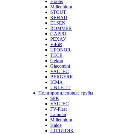
Hoobs
Millennium
STOUT
REHAU
ELSEN
ROMMER
GAPPO
РЕХАУ
ViEiR
UPONOR
TECE
Gekon
Giacomini
VALTEC
BERGERR
ICMA
UNI-FITT
Полипропиленовые трубы
SPK
VALTEC
FV-Plast
Lammin
Millennium
Kalde
ПОЛИТЭК