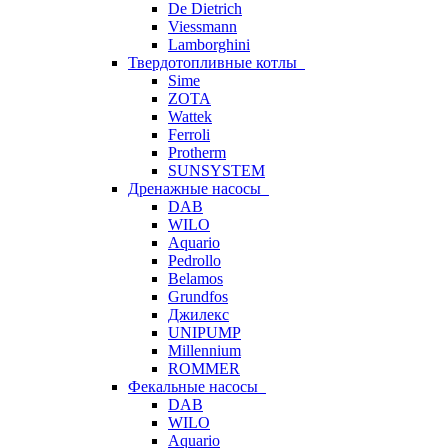
De Dietrich
Viessmann
Lamborghini
Твердотопливные котлы
Sime
ZOTA
Wattek
Ferroli
Protherm
SUNSYSTEM
Дренажные насосы
DAB
WILO
Aquario
Pedrollo
Belamos
Grundfos
Джилекс
UNIPUMP
Millennium
ROMMER
Фекальные насосы
DAB
WILO
Aquario