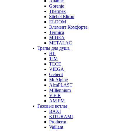
Atlantic
Gorenje
Thermex
Stiebel Eltron
ELDOM
Элемент Комфорта
Termica
MIDEA
METALAC
Трапы для душа
HL
TIM
TECE
VIEGA
Geberit
McAlpine
AlcaPLAST
MIllennium
ViEiR
AM.PM
Газовые котлы
BAXI
KITURAMI
Protherm
Vaillant