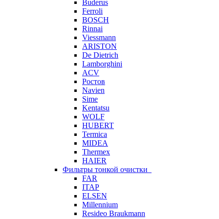
Buderus
Ferroli
BOSCH
Rinnai
Viessmann
ARISTON
De Dietrich
Lamborghini
ACV
Ростов
Navien
Sime
Kentatsu
WOLF
HUBERT
Termica
MIDEA
Thermex
HAIER
Фильтры тонкой очистки
FAR
ITAP
ELSEN
Millennium
Resideo Braukmann