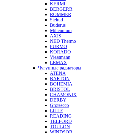
KERMI
BERGERR
ROMMER
Stelrad
Buderus
Millennium
AXIS
NED Thermo
PURMO
KORADO
Viessmann
LEMAX
Чугунные радиаторы
ATENA
BARTON
BOHEMIA
BRISTOL
CHAMONIX
DERBY
Grotescco
LILLE
READING
TELFORD
TOULON
WINDSOR