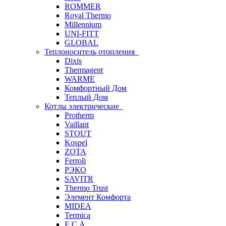
ROMMER
Royal Thermo
Millennium
UNI-FITT
GLOBAL
Теплоноситель отопления
Dixis
Thermagent
WARME
Комфортный Дом
Теплый Дом
Котлы электрические
Protherm
Vaillant
STOUT
Kospel
ZOTA
Ferroli
РЭКО
SAVITR
Thermo Trust
Элемент Комфорта
MIDEA
Termica
E.C.A