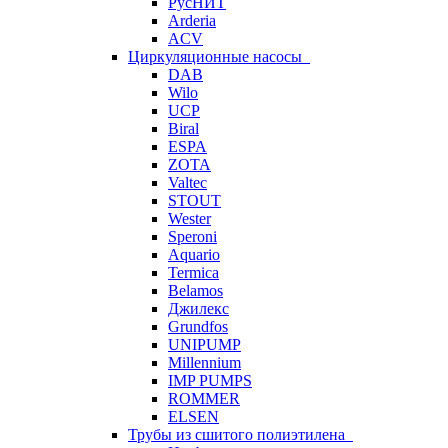
РусНИТ
Arderia
ACV
Циркуляционные насосы
DAB
Wilo
UCP
Biral
ESPA
ZOTA
Valtec
STOUT
Wester
Speroni
Aquario
Termica
Belamos
Джилекс
Grundfos
UNIPUMP
Millennium
IMP PUMPS
ROMMER
ELSEN
Трубы из сшитого полиэтилена