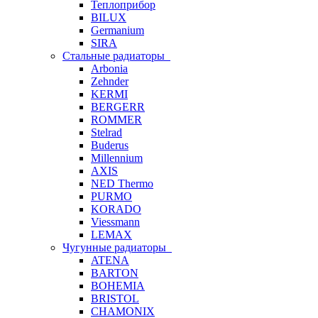
Теплоприбор
BILUX
Germanium
SIRA
Стальные радиаторы
Arbonia
Zehnder
KERMI
BERGERR
ROMMER
Stelrad
Buderus
Millennium
AXIS
NED Thermo
PURMO
KORADO
Viessmann
LEMAX
Чугунные радиаторы
ATENA
BARTON
BOHEMIA
BRISTOL
CHAMONIX