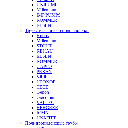
UNIPUMP
Millennium
IMP PUMPS
ROMMER
ELSEN
Трубы из сшитого полиэтилена
Hoobs
Millennium
STOUT
REHAU
ELSEN
ROMMER
GAPPO
РЕХАУ
ViEiR
UPONOR
TECE
Gekon
Giacomini
VALTEC
BERGERR
ICMA
UNI-FITT
Полипропиленовые трубы