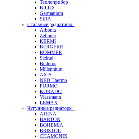
Теплоприбор
BILUX
Germanium
SIRA
Стальные радиаторы
Arbonia
Zehnder
KERMI
BERGERR
ROMMER
Stelrad
Buderus
Millennium
AXIS
NED Thermo
PURMO
KORADO
Viessmann
LEMAX
Чугунные радиаторы
ATENA
BARTON
BOHEMIA
BRISTOL
CHAMONIX