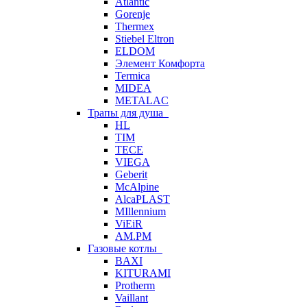
Atlantic
Gorenje
Thermex
Stiebel Eltron
ELDOM
Элемент Комфорта
Termica
MIDEA
METALAC
Трапы для душа
HL
TIM
TECE
VIEGA
Geberit
McAlpine
AlcaPLAST
MIllennium
ViEiR
AM.PM
Газовые котлы
BAXI
KITURAMI
Protherm
Vaillant