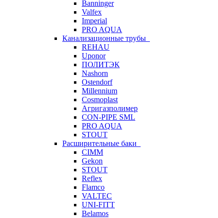
Banninger
Valfex
Imperial
PRO AQUA
Канализационные трубы
REHAU
Uponor
ПОЛИТЭК
Nashorn
Ostendorf
Millennium
Cosmoplast
Агригазполимер
CON-PIPE SML
PRO AQUA
STOUT
Расширительные баки
CIMM
Gekon
STOUT
Reflex
Flamco
VALTEC
UNI-FITT
Belamos