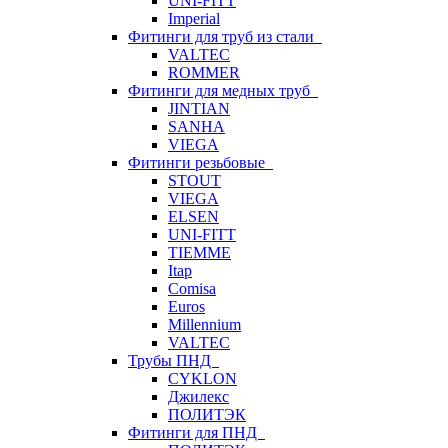
UNI-FITT
Imperial
Фитинги для труб из стали
VALTEC
ROMMER
Фитинги для медных труб
JINTIAN
SANHA
VIEGA
Фитинги резьбовые
STOUT
VIEGA
ELSEN
UNI-FITT
TIEMME
Itap
Comisa
Euros
Millennium
VALTEC
Трубы ПНД
CYKLON
Джилекс
ПОЛИТЭК
Фитинги для ПНД