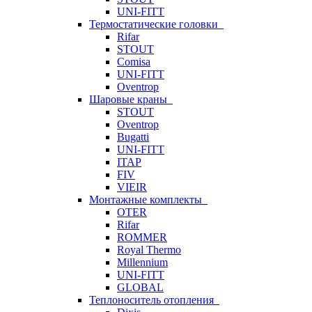
UNI-FITT
Термостатические головки
Rifar
STOUT
Comisa
UNI-FITT
Oventrop
Шаровые краны
STOUT
Oventrop
Bugatti
UNI-FITT
ITAP
FIV
VIEIR
Монтажные комплекты
OTER
Rifar
ROMMER
Royal Thermo
Millennium
UNI-FITT
GLOBAL
Теплоноситель отопления