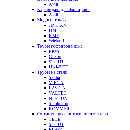
Atoll
Картриджи для фильтров
Atoll
Медные трубы
JINTIAN
HME
KME
Wieland
Трубы гофрированные
Elsen
Gekon
STOUT
UNI-FITT
Трубы из стали
Sanha
VIEGA
LAVITA
VALTEC
NEPTUN
Stahlmann
ROMMER
Фитинги для сшитого полиэтилена
TECE
STOUT
ELSEN