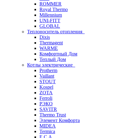
ROMMER
Royal Thermo
Millennium
UNI-FITT
GLOBAL
Теплоноситель отопления
Dixis
Thermagent
WARME
Комфортный Дом
Теплый Дом
Котлы электрические
Protherm
Vaillant
STOUT
Kospel
ZOTA
Ferroli
РЭКО
SAVITR
Thermo Trust
Элемент Комфорта
MIDEA
Termica
E.C.A