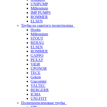
UNIPUMP
Millennium
IMP PUMPS
ROMMER
ELSEN
Трубы из сшитого полиэтилена
Hoobs
Millennium
STOUT
REHAU
ELSEN
ROMMER
GAPPO
РЕХАУ
ViEiR
UPONOR
TECE
Gekon
Giacomini
VALTEC
BERGERR
ICMA
UNI-FITT
Полипропиленовые трубы