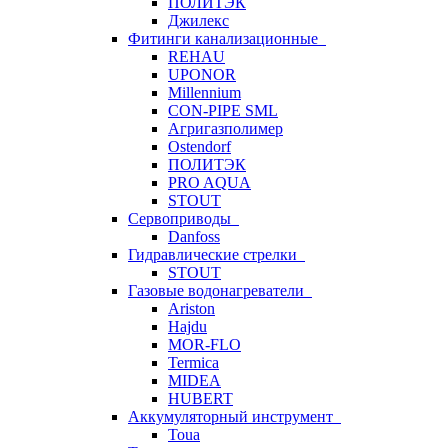
ПОЛИТЭК
Джилекс
Фитинги канализационные
REHAU
UPONOR
Millennium
CON-PIPE SML
Агригазполимер
Ostendorf
ПОЛИТЭК
PRO AQUA
STOUT
Сервоприводы
Danfoss
Гидравлические стрелки
STOUT
Газовые водонагреватели
Ariston
Hajdu
MOR-FLO
Termica
MIDEA
HUBERT
Аккумуляторный инструмент
Toua