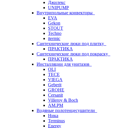
Джилекс
UNIPUMP
Внутрипольные конвекторы
EVA
Gekon
STOUT
Techno
itermic
Сантехнические люки под плитку
ПРАКТИКА
Сантехнические люки под покраску
ПРАКТИКА
Инсталляции для унитазов
OLI
TECE
VIEGA
Geberit
GROHE
Cersanit
Villeroy & Boch
AM.PM
Водяные полотенцесушители
Ника
Terminus
Energy