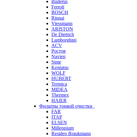
Buderus
Ferroli
BOSCH
Rinnai
Viessmann
ARISTON
De Dietrich
Lamborghini
ACV
Ростов
Navien
Sime
Kentatsu
WOLF
HUBERT
Termica
MIDEA
Thermex
HAIER
Фильтры тонкой очистки
FAR
ITAP
ELSEN
Millennium
Resideo Braukmann