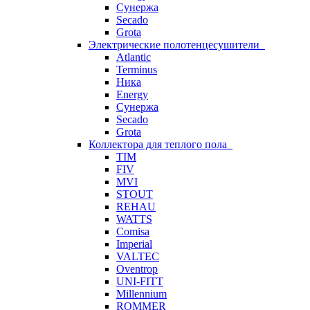
Сунержа
Secado
Grota
Электрические полотенцесушители
Atlantic
Terminus
Ника
Energy
Сунержа
Secado
Grota
Коллектора для теплого пола
TIM
FIV
MVI
STOUT
REHAU
WATTS
Comisa
Imperial
VALTEC
Oventrop
UNI-FITT
Millennium
ROMMER