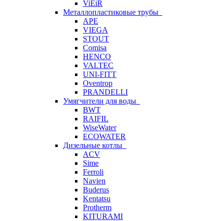
ViEiR
Металлопластиковые трубы
APE
VIEGA
STOUT
Comisa
HENCO
VALTEC
UNI-FITT
Oventrop
PRANDELLI
Умягчители для воды
BWT
RAIFIL
WiseWater
ECOWATER
Дизельные котлы
ACV
Sime
Ferroli
Navien
Buderus
Kentatsu
Protherm
KITURAMI