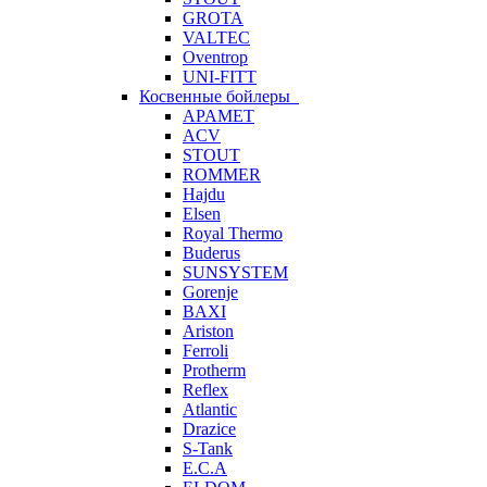
GROTA
VALTEC
Oventrop
UNI-FITT
Косвенные бойлеры
APAMET
ACV
STOUT
ROMMER
Hajdu
Elsen
Royal Thermo
Buderus
SUNSYSTEM
Gorenje
BAXI
Ariston
Ferroli
Protherm
Reflex
Atlantic
Drazice
S-Tank
E.C.A