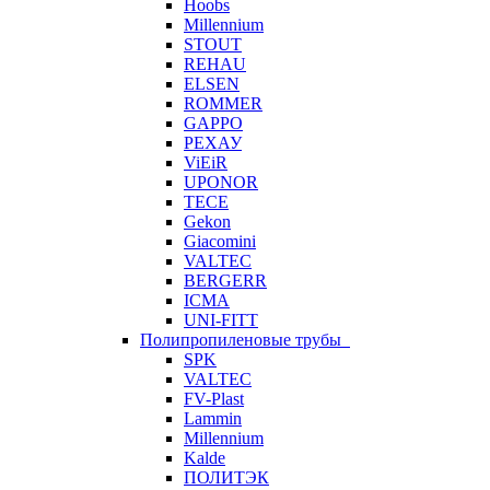
Hoobs
Millennium
STOUT
REHAU
ELSEN
ROMMER
GAPPO
РЕХАУ
ViEiR
UPONOR
TECE
Gekon
Giacomini
VALTEC
BERGERR
ICMA
UNI-FITT
Полипропиленовые трубы
SPK
VALTEC
FV-Plast
Lammin
Millennium
Kalde
ПОЛИТЭК