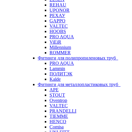
REHAU
UPONOR
РЕХАУ
GAPPO
VALTEC
HOOBS
PRO AQUA
ViEiR
Millennium
ROMMER
Фитинги для полипропиленовых труб
PRO AQUA
Lammin
ПОЛИТЭК
Kalde
Фитинги для металлопластиковых труб
APE
STOUT
Oventrop
VALTEC
PRANDELLI
TIEMME
HENCO
Comisa