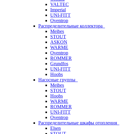
VALTEC
Imperial
UNI-FITT
Oventrop
Распределительные коллектора
Meibes
STOUT
ASKON
WARME
Oventrop
ROMMER
Grundfos
UNI-FITT
Hoobs
Насосные группы
Meibes
STOUT
Hoobs
WARME
ROMMER
UNI-FITT
Oventrop
Распределительные шкафы отопления
Elsen
STOUT