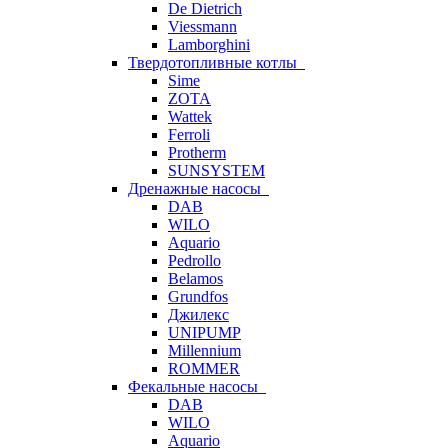
De Dietrich
Viessmann
Lamborghini
Твердотопливные котлы
Sime
ZOTA
Wattek
Ferroli
Protherm
SUNSYSTEM
Дренажные насосы
DAB
WILO
Aquario
Pedrollo
Belamos
Grundfos
Джилекс
UNIPUMP
Millennium
ROMMER
Фекальные насосы
DAB
WILO
Aquario