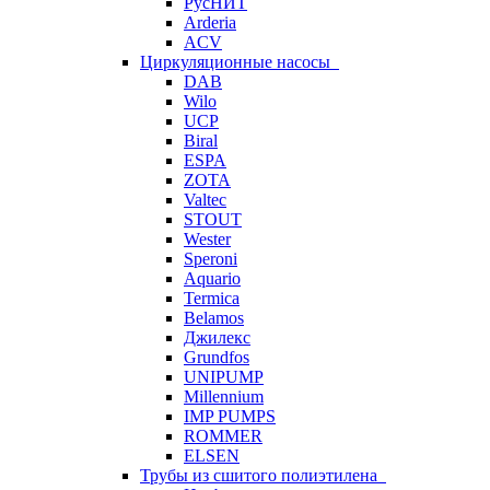
РусНИТ
Arderia
ACV
Циркуляционные насосы
DAB
Wilo
UCP
Biral
ESPA
ZOTA
Valtec
STOUT
Wester
Speroni
Aquario
Termica
Belamos
Джилекс
Grundfos
UNIPUMP
Millennium
IMP PUMPS
ROMMER
ELSEN
Трубы из сшитого полиэтилена