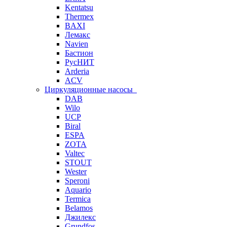
Kentatsu
Thermex
BAXI
Лемакс
Navien
Бастион
РусНИТ
Arderia
ACV
Циркуляционные насосы
DAB
Wilo
UCP
Biral
ESPA
ZOTA
Valtec
STOUT
Wester
Speroni
Aquario
Termica
Belamos
Джилекс
Grundfos