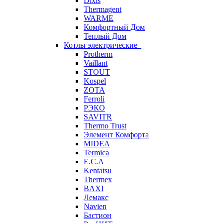
Dixis
Thermagent
WARME
Комфортный Дом
Теплый Дом
Котлы электрические
Protherm
Vaillant
STOUT
Kospel
ZOTA
Ferroli
РЭКО
SAVITR
Thermo Trust
Элемент Комфорта
MIDEA
Termica
E.C.A
Kentatsu
Thermex
BAXI
Лемакс
Navien
Бастион