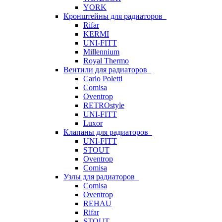
YORK
Кронштейны для радиаторов
Rifar
KERMI
UNI-FITT
Millennium
Royal Thermo
Вентили для радиаторов
Carlo Poletti
Comisa
Oventrop
RETROstyle
UNI-FITT
Luxor
Клапаны для радиаторов
UNI-FITT
STOUT
Oventrop
Comisa
Узлы для радиаторов
Comisa
Oventrop
REHAU
Rifar
STOUT