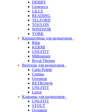
DERBY
Grotescco
LILLE
READING
TELFORD
TOULON
WINDSOR
YORK
Кронштейны для радиаторов
Rifar
KERMI
UNI-FITT
Millennium
Royal Thermo
Вентили для радиаторов
Carlo Poletti
Comisa
Oventrop
RETROstyle
UNI-FITT
Luxor
Клапаны для радиаторов
UNI-FITT
STOUT
Oventrop