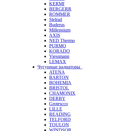
KERMI
BERGERR
ROMMER
Stelrad
Buderus
Millennium
AXIS
NED Thermo
PURMO
KORADO
Viessmann
LEMAX
Чугунные радиаторы
ATENA
BARTON
BOHEMIA
BRISTOL
CHAMONIX
DERBY
Grotescco
LILLE
READING
TELFORD
TOULON
WINDSOR