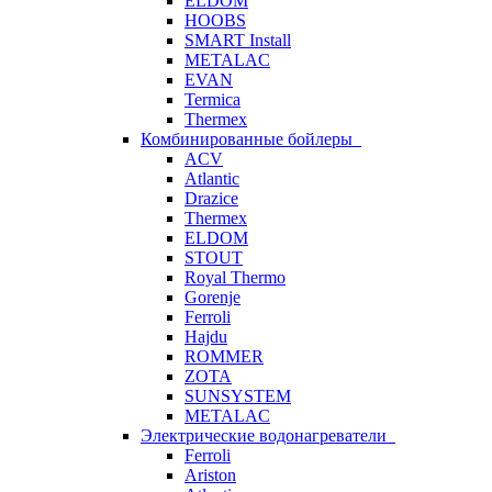
ELDOM
HOOBS
SMART Install
METALAC
EVAN
Termica
Thermex
Комбинированные бойлеры
ACV
Atlantic
Drazice
Thermex
ELDOM
STOUT
Royal Thermo
Gorenje
Ferroli
Hajdu
ROMMER
ZOTA
SUNSYSTEM
METALAC
Электрические водонагреватели
Ferroli
Ariston