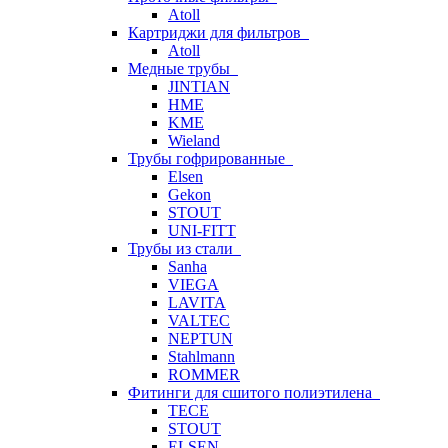
Atoll
Картриджи для фильтров
Atoll
Медные трубы
JINTIAN
HME
KME
Wieland
Трубы гофрированные
Elsen
Gekon
STOUT
UNI-FITT
Трубы из стали
Sanha
VIEGA
LAVITA
VALTEC
NEPTUN
Stahlmann
ROMMER
Фитинги для сшитого полиэтилена
TECE
STOUT
ELSEN