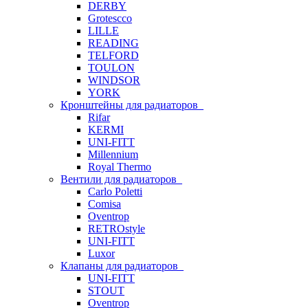
DERBY
Grotescco
LILLE
READING
TELFORD
TOULON
WINDSOR
YORK
Кронштейны для радиаторов
Rifar
KERMI
UNI-FITT
Millennium
Royal Thermo
Вентили для радиаторов
Carlo Poletti
Comisa
Oventrop
RETROstyle
UNI-FITT
Luxor
Клапаны для радиаторов
UNI-FITT
STOUT
Oventrop