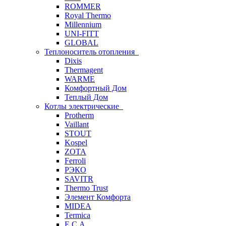
ROMMER
Royal Thermo
Millennium
UNI-FITT
GLOBAL
Теплоноситель отопления
Dixis
Thermagent
WARME
Комфортный Дом
Теплый Дом
Котлы электрические
Protherm
Vaillant
STOUT
Kospel
ZOTA
Ferroli
РЭКО
SAVITR
Thermo Trust
Элемент Комфорта
MIDEA
Termica
E.C.A