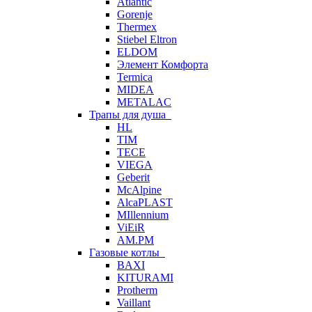
Atlantic
Gorenje
Thermex
Stiebel Eltron
ELDOM
Элемент Комфорта
Termica
MIDEA
METALAC
Трапы для душа
HL
TIM
TECE
VIEGA
Geberit
McAlpine
AlcaPLAST
MIllennium
ViEiR
AM.PM
Газовые котлы
BAXI
KITURAMI
Protherm
Vaillant