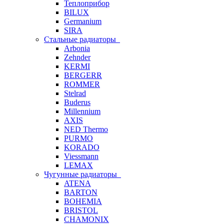
Теплоприбор
BILUX
Germanium
SIRA
Стальные радиаторы
Arbonia
Zehnder
KERMI
BERGERR
ROMMER
Stelrad
Buderus
Millennium
AXIS
NED Thermo
PURMO
KORADO
Viessmann
LEMAX
Чугунные радиаторы
ATENA
BARTON
BOHEMIA
BRISTOL
CHAMONIX