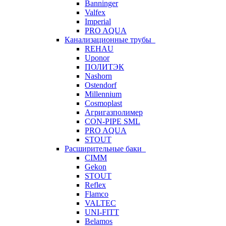
Banninger
Valfex
Imperial
PRO AQUA
Канализационные трубы
REHAU
Uponor
ПОЛИТЭК
Nashorn
Ostendorf
Millennium
Cosmoplast
Агригазполимер
CON-PIPE SML
PRO AQUA
STOUT
Расширительные баки
CIMM
Gekon
STOUT
Reflex
Flamco
VALTEC
UNI-FITT
Belamos