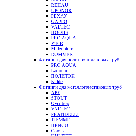
REHAU
UPONOR
РЕХАУ
GAPPO
VALTEC
HOOBS
PRO AQUA
ViEiR
Millennium
ROMMER
Фитинги для полипропиленовых труб
PRO AQUA
Lammin
ПОЛИТЭК
Kalde
Фитинги для металлопластиковых труб
APE
STOUT
Oventrop
VALTEC
PRANDELLI
TIEMME
HENCO
Comisa