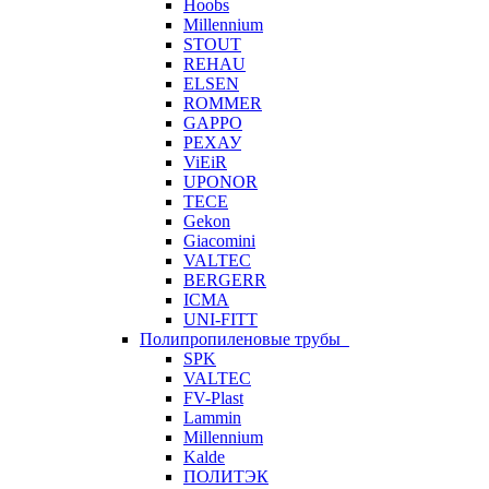
Hoobs
Millennium
STOUT
REHAU
ELSEN
ROMMER
GAPPO
РЕХАУ
ViEiR
UPONOR
TECE
Gekon
Giacomini
VALTEC
BERGERR
ICMA
UNI-FITT
Полипропиленовые трубы
SPK
VALTEC
FV-Plast
Lammin
Millennium
Kalde
ПОЛИТЭК