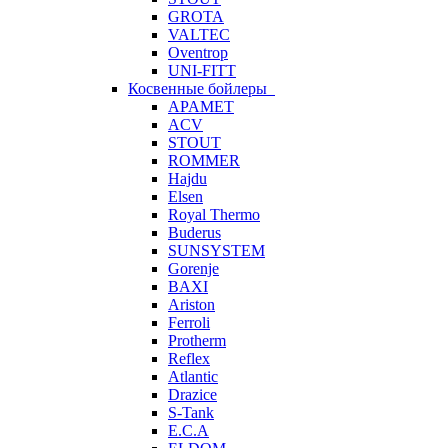
GROTA
VALTEC
Oventrop
UNI-FITT
Косвенные бойлеры
APAMET
ACV
STOUT
ROMMER
Hajdu
Elsen
Royal Thermo
Buderus
SUNSYSTEM
Gorenje
BAXI
Ariston
Ferroli
Protherm
Reflex
Atlantic
Drazice
S-Tank
E.C.A