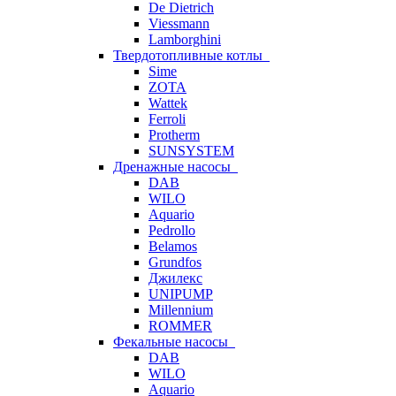
De Dietrich
Viessmann
Lamborghini
Твердотопливные котлы
Sime
ZOTA
Wattek
Ferroli
Protherm
SUNSYSTEM
Дренажные насосы
DAB
WILO
Aquario
Pedrollo
Belamos
Grundfos
Джилекс
UNIPUMP
Millennium
ROMMER
Фекальные насосы
DAB
WILO
Aquario