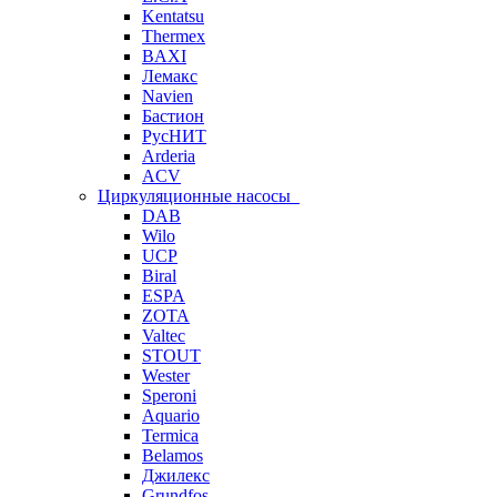
Kentatsu
Thermex
BAXI
Лемакс
Navien
Бастион
РусНИТ
Arderia
ACV
Циркуляционные насосы
DAB
Wilo
UCP
Biral
ESPA
ZOTA
Valtec
STOUT
Wester
Speroni
Aquario
Termica
Belamos
Джилекс
Grundfos