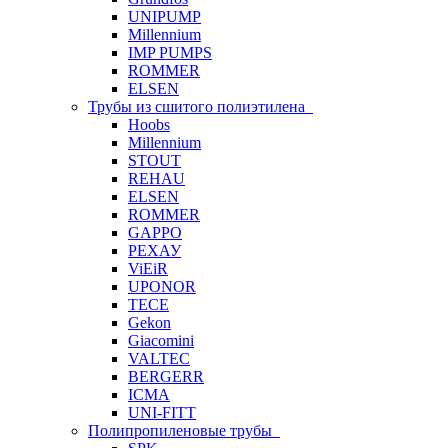
UNIPUMP
Millennium
IMP PUMPS
ROMMER
ELSEN
Трубы из сшитого полиэтилена
Hoobs
Millennium
STOUT
REHAU
ELSEN
ROMMER
GAPPO
РЕХАУ
ViEiR
UPONOR
TECE
Gekon
Giacomini
VALTEC
BERGERR
ICMA
UNI-FITT
Полипропиленовые трубы