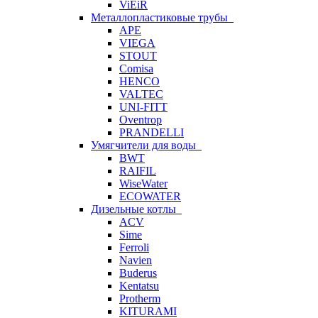
ViEiR
Металлопластиковые трубы
APE
VIEGA
STOUT
Comisa
HENCO
VALTEC
UNI-FITT
Oventrop
PRANDELLI
Умягчители для воды
BWT
RAIFIL
WiseWater
ECOWATER
Дизельные котлы
ACV
Sime
Ferroli
Navien
Buderus
Kentatsu
Protherm
KITURAMI