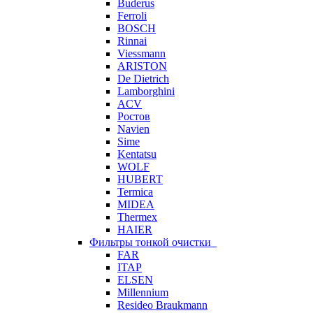
Buderus
Ferroli
BOSCH
Rinnai
Viessmann
ARISTON
De Dietrich
Lamborghini
ACV
Ростов
Navien
Sime
Kentatsu
WOLF
HUBERT
Termica
MIDEA
Thermex
HAIER
Фильтры тонкой очистки
FAR
ITAP
ELSEN
Millennium
Resideo Braukmann