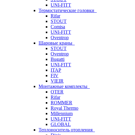
UNI-FITT
Термостатические головки
Rifar
STOUT
Comisa
UNI-FITT
Oventrop
Шаровые краны
STOUT
Oventrop
Bugatti
UNI-FITT
ITAP
FIV
VIEIR
Монтажные комплекты
OTER
Rifar
ROMMER
Royal Thermo
Millennium
UNI-FITT
GLOBAL
Теплоноситель отопления