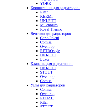
YORK
Кронштейны для радиаторов
Rifar
KERMI
UNI-FITT
Millennium
Royal Thermo
Вентили для радиаторов
Carlo Poletti
Comisa
Oventrop
RETROstyle
UNI-FITT
Luxor
Клапаны для радиаторов
UNI-FITT
STOUT
Oventrop
Comisa
Узлы для радиаторов
Comisa
Oventrop
REHAU
Rifar
STOUT