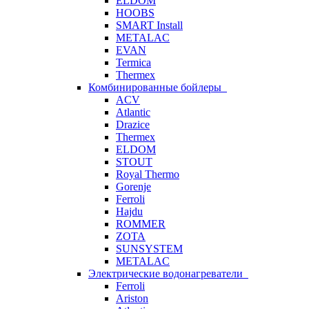
ELDOM
HOOBS
SMART Install
METALAC
EVAN
Termica
Thermex
Комбинированные бойлеры
ACV
Atlantic
Drazice
Thermex
ELDOM
STOUT
Royal Thermo
Gorenje
Ferroli
Hajdu
ROMMER
ZOTA
SUNSYSTEM
METALAC
Электрические водонагреватели
Ferroli
Ariston