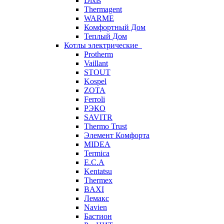
Dixis
Thermagent
WARME
Комфортный Дом
Теплый Дом
Котлы электрические
Protherm
Vaillant
STOUT
Kospel
ZOTA
Ferroli
РЭКО
SAVITR
Thermo Trust
Элемент Комфорта
MIDEA
Termica
E.C.A
Kentatsu
Thermex
BAXI
Лемакс
Navien
Бастион