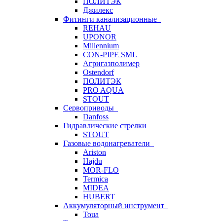
ПОЛИТЭК
Джилекс
Фитинги канализационные
REHAU
UPONOR
Millennium
CON-PIPE SML
Агригазполимер
Ostendorf
ПОЛИТЭК
PRO AQUA
STOUT
Сервоприводы
Danfoss
Гидравлические стрелки
STOUT
Газовые водонагреватели
Ariston
Hajdu
MOR-FLO
Termica
MIDEA
HUBERT
Аккумуляторный инструмент
Toua