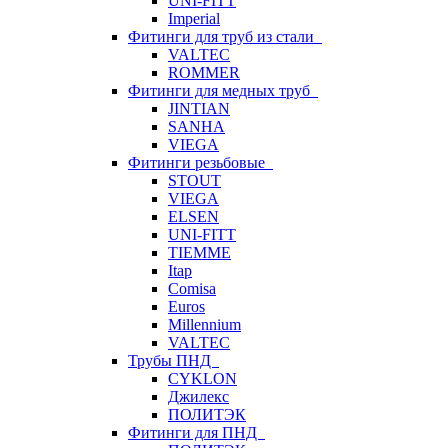
UNI-FITT
Imperial
Фитинги для труб из стали
VALTEC
ROMMER
Фитинги для медных труб
JINTIAN
SANHA
VIEGA
Фитинги резьбовые
STOUT
VIEGA
ELSEN
UNI-FITT
TIEMME
Itap
Comisa
Euros
Millennium
VALTEC
Трубы ПНД
CYKLON
Джилекс
ПОЛИТЭК
Фитинги для ПНД