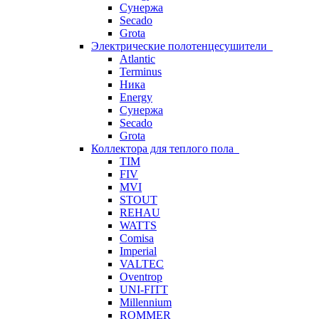
Сунержа
Secado
Grota
Электрические полотенцесушители
Atlantic
Terminus
Ника
Energy
Сунержа
Secado
Grota
Коллектора для теплого пола
TIM
FIV
MVI
STOUT
REHAU
WATTS
Comisa
Imperial
VALTEC
Oventrop
UNI-FITT
Millennium
ROMMER