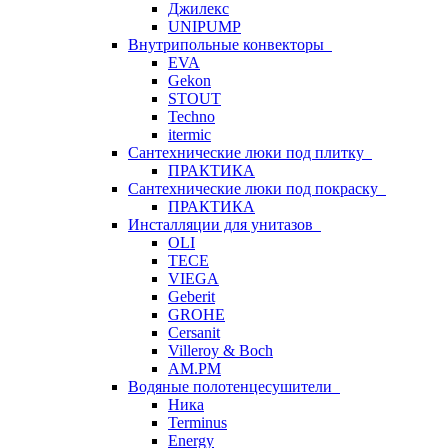
Джилекс
UNIPUMP
Внутрипольные конвекторы
EVA
Gekon
STOUT
Techno
itermic
Сантехнические люки под плитку
ПРАКТИКА
Сантехнические люки под покраску
ПРАКТИКА
Инсталляции для унитазов
OLI
TECE
VIEGA
Geberit
GROHE
Cersanit
Villeroy & Boch
AM.PM
Водяные полотенцесушители
Ника
Terminus
Energy