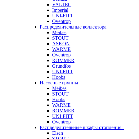
VALTEC
Imperial
UNI-FITT
Oventrop
Распределительные коллектора
Meibes
STOUT
ASKON
WARME
Oventrop
ROMMER
Grundfos
UNI-FITT
Hoobs
Насосные группы
Meibes
STOUT
Hoobs
WARME
ROMMER
UNI-FITT
Oventrop
Распределительные шкафы отопления
Elsen
STOUT