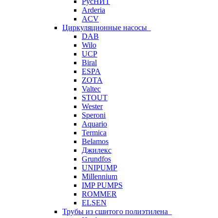
РусНИТ
Arderia
ACV
Циркуляционные насосы
DAB
Wilo
UCP
Biral
ESPA
ZOTA
Valtec
STOUT
Wester
Speroni
Aquario
Termica
Belamos
Джилекс
Grundfos
UNIPUMP
Millennium
IMP PUMPS
ROMMER
ELSEN
Трубы из сшитого полиэтилена