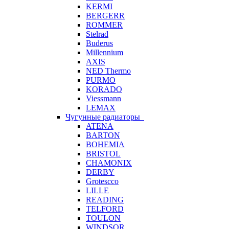
KERMI
BERGERR
ROMMER
Stelrad
Buderus
Millennium
AXIS
NED Thermo
PURMO
KORADO
Viessmann
LEMAX
Чугунные радиаторы
ATENA
BARTON
BOHEMIA
BRISTOL
CHAMONIX
DERBY
Grotescco
LILLE
READING
TELFORD
TOULON
WINDSOR