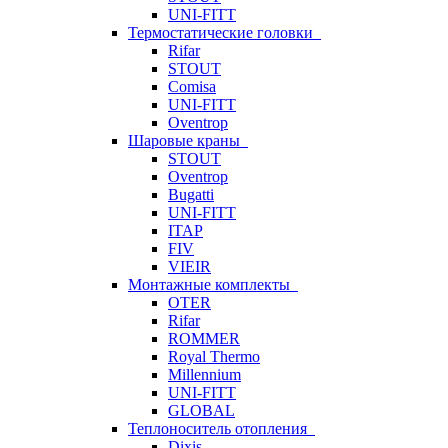
UNI-FITT
Термостатические головки
Rifar
STOUT
Comisa
UNI-FITT
Oventrop
Шаровые краны
STOUT
Oventrop
Bugatti
UNI-FITT
ITAP
FIV
VIEIR
Монтажные комплекты
OTER
Rifar
ROMMER
Royal Thermo
Millennium
UNI-FITT
GLOBAL
Теплоноситель отопления
Dixis