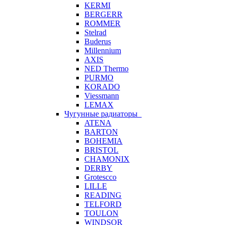
KERMI
BERGERR
ROMMER
Stelrad
Buderus
Millennium
AXIS
NED Thermo
PURMO
KORADO
Viessmann
LEMAX
Чугунные радиаторы
ATENA
BARTON
BOHEMIA
BRISTOL
CHAMONIX
DERBY
Grotescco
LILLE
READING
TELFORD
TOULON
WINDSOR