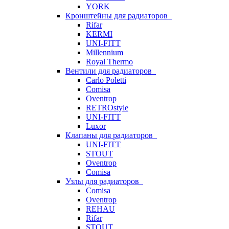
YORK
Кронштейны для радиаторов
Rifar
KERMI
UNI-FITT
Millennium
Royal Thermo
Вентили для радиаторов
Carlo Poletti
Comisa
Oventrop
RETROstyle
UNI-FITT
Luxor
Клапаны для радиаторов
UNI-FITT
STOUT
Oventrop
Comisa
Узлы для радиаторов
Comisa
Oventrop
REHAU
Rifar
STOUT