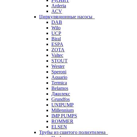
РусНИТ
Arderia
ACV
Циркуляционные насосы
DAB
Wilo
UCP
Biral
ESPA
ZOTA
Valtec
STOUT
Wester
Speroni
Aquario
Termica
Belamos
Джилекс
Grundfos
UNIPUMP
Millennium
IMP PUMPS
ROMMER
ELSEN
Трубы из сшитого полиэтилена