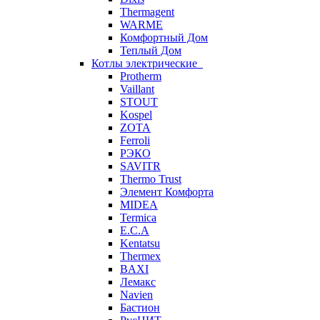
Thermagent
WARME
Комфортный Дом
Теплый Дом
Котлы электрические
Protherm
Vaillant
STOUT
Kospel
ZOTA
Ferroli
РЭКО
SAVITR
Thermo Trust
Элемент Комфорта
MIDEA
Termica
E.C.A
Kentatsu
Thermex
BAXI
Лемакс
Navien
Бастион