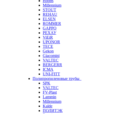
Hoobs
Millennium
STOUT
REHAU
ELSEN
ROMMER
GAPPO
РЕХАУ
ViEiR
UPONOR
TECE
Gekon
Giacomini
VALTEC
BERGERR
ICMA
UNI-FITT
Полипропиленовые трубы
SPK
VALTEC
FV-Plast
Lammin
Millennium
Kalde
ПОЛИТЭК