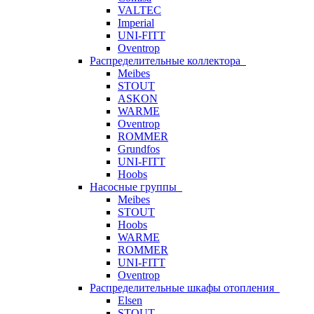
VALTEC
Imperial
UNI-FITT
Oventrop
Распределительные коллектора
Meibes
STOUT
ASKON
WARME
Oventrop
ROMMER
Grundfos
UNI-FITT
Hoobs
Насосные группы
Meibes
STOUT
Hoobs
WARME
ROMMER
UNI-FITT
Oventrop
Распределительные шкафы отопления
Elsen
STOUT