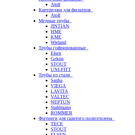
Atoll
Картриджи для фильтров
Atoll
Медные трубы
JINTIAN
HME
KME
Wieland
Трубы гофрированные
Elsen
Gekon
STOUT
UNI-FITT
Трубы из стали
Sanha
VIEGA
LAVITA
VALTEC
NEPTUN
Stahlmann
ROMMER
Фитинги для сшитого полиэтилена
TECE
STOUT
ELSEN