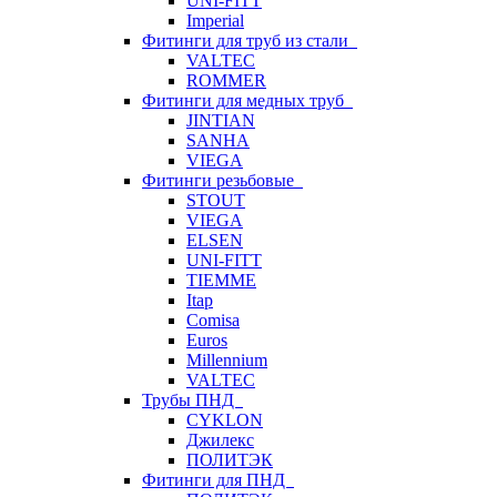
UNI-FITT
Imperial
Фитинги для труб из стали
VALTEC
ROMMER
Фитинги для медных труб
JINTIAN
SANHA
VIEGA
Фитинги резьбовые
STOUT
VIEGA
ELSEN
UNI-FITT
TIEMME
Itap
Comisa
Euros
Millennium
VALTEC
Трубы ПНД
CYKLON
Джилекс
ПОЛИТЭК
Фитинги для ПНД