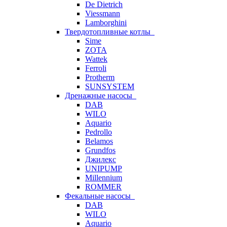
De Dietrich
Viessmann
Lamborghini
Твердотопливные котлы
Sime
ZOTA
Wattek
Ferroli
Protherm
SUNSYSTEM
Дренажные насосы
DAB
WILO
Aquario
Pedrollo
Belamos
Grundfos
Джилекс
UNIPUMP
Millennium
ROMMER
Фекальные насосы
DAB
WILO
Aquario