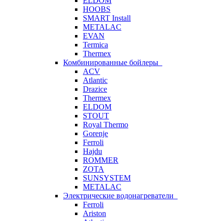
ELDOM
HOOBS
SMART Install
METALAC
EVAN
Termica
Thermex
Комбинированные бойлеры
ACV
Atlantic
Drazice
Thermex
ELDOM
STOUT
Royal Thermo
Gorenje
Ferroli
Hajdu
ROMMER
ZOTA
SUNSYSTEM
METALAC
Электрические водонагреватели
Ferroli
Ariston