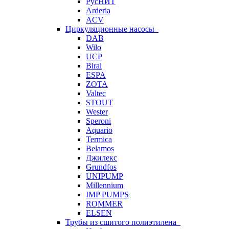
РусНИТ
Arderia
ACV
Циркуляционные насосы
DAB
Wilo
UCP
Biral
ESPA
ZOTA
Valtec
STOUT
Wester
Speroni
Aquario
Termica
Belamos
Джилекс
Grundfos
UNIPUMP
Millennium
IMP PUMPS
ROMMER
ELSEN
Трубы из сшитого полиэтилена