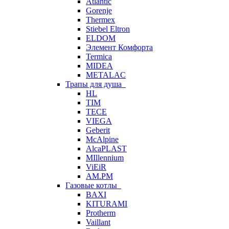
Atlantic
Gorenje
Thermex
Stiebel Eltron
ELDOM
Элемент Комфорта
Termica
MIDEA
METALAC
Трапы для душа
HL
TIM
TECE
VIEGA
Geberit
McAlpine
AlcaPLAST
MIllennium
ViEiR
AM.PM
Газовые котлы
BAXI
KITURAMI
Protherm
Vaillant