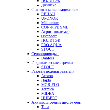
ПОЛИТЭК
Джилекс
Фитинги канализационные
REHAU
UPONOR
Millennium
CON-PIPE SML
Агригазполимер
Ostendorf
ПОЛИТЭК
PRO AQUA
STOUT
Сервоприводы
Danfoss
Гидравлические стрелки
STOUT
Газовые водонагреватели
Ariston
Hajdu
MOR-FLO
Termica
MIDEA
HUBERT
Аккумуляторный инструмент
Toua