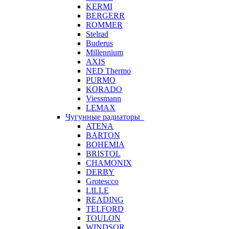
KERMI
BERGERR
ROMMER
Stelrad
Buderus
Millennium
AXIS
NED Thermo
PURMO
KORADO
Viessmann
LEMAX
Чугунные радиаторы
ATENA
BARTON
BOHEMIA
BRISTOL
CHAMONIX
DERBY
Grotescco
LILLE
READING
TELFORD
TOULON
WINDSOR