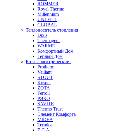
ROMMER
Royal Thermo
Millennium
UNI-FITT
GLOBAL
Теплоноситель отопления
Dixis
Thermagent
WARME
Комфортный Дом
Теплый Дом
Котлы электрические
Protherm
Vaillant
STOUT
Kospel
ZOTA
Ferroli
РЭКО
SAVITR
Thermo Trust
Элемент Комфорта
MIDEA
Termica
E.C.A