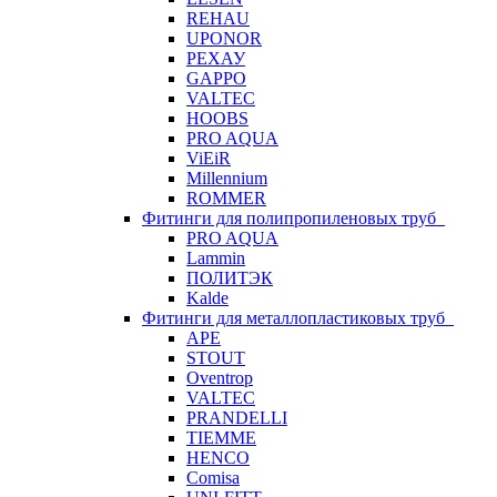
REHAU
UPONOR
РЕХАУ
GAPPO
VALTEC
HOOBS
PRO AQUA
ViEiR
Millennium
ROMMER
Фитинги для полипропиленовых труб
PRO AQUA
Lammin
ПОЛИТЭК
Kalde
Фитинги для металлопластиковых труб
APE
STOUT
Oventrop
VALTEC
PRANDELLI
TIEMME
HENCO
Comisa