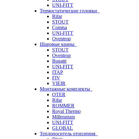
UNI-FITT
Термостатические головки
Rifar
STOUT
Comisa
UNI-FITT
Oventrop
Шаровые краны
STOUT
Oventrop
Bugatti
UNI-FITT
ITAP
FIV
VIEIR
Монтажные комплекты
OTER
Rifar
ROMMER
Royal Thermo
Millennium
UNI-FITT
GLOBAL
Теплоноситель отопления