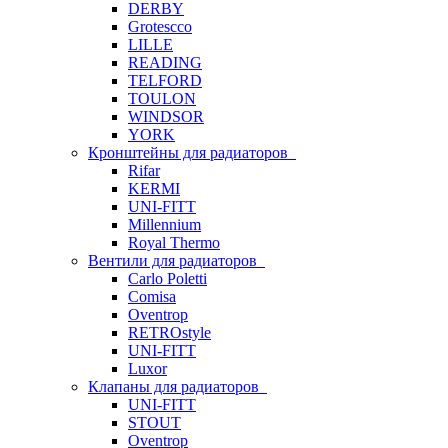
DERBY
Grotescco
LILLE
READING
TELFORD
TOULON
WINDSOR
YORK
Кронштейны для радиаторов
Rifar
KERMI
UNI-FITT
Millennium
Royal Thermo
Вентили для радиаторов
Carlo Poletti
Comisa
Oventrop
RETROstyle
UNI-FITT
Luxor
Клапаны для радиаторов
UNI-FITT
STOUT
Oventrop