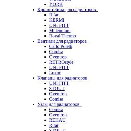
YORK
Кронштейны для радиаторов
Rifar
KERMI
UNI-FITT
Millennium
Royal Thermo
Вентили для радиаторов
Carlo Poletti
Comisa
Oventrop
RETROstyle
UNI-FITT
Luxor
Клапаны для радиаторов
UNI-FITT
STOUT
Oventrop
Comisa
Узлы для радиаторов
Comisa
Oventrop
REHAU
Rifar
STOUT