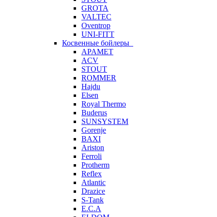
GROTA
VALTEC
Oventrop
UNI-FITT
Косвенные бойлеры
APAMET
ACV
STOUT
ROMMER
Hajdu
Elsen
Royal Thermo
Buderus
SUNSYSTEM
Gorenje
BAXI
Ariston
Ferroli
Protherm
Reflex
Atlantic
Drazice
S-Tank
E.C.A