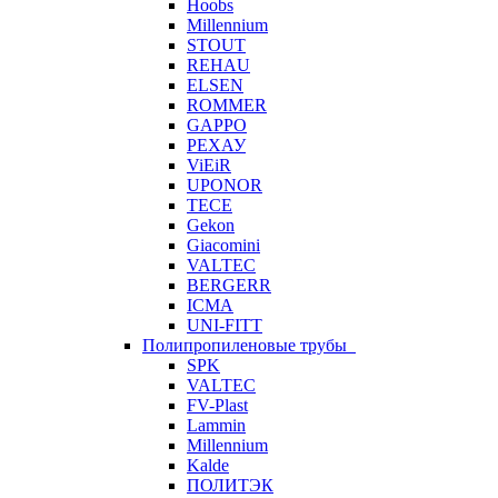
Hoobs
Millennium
STOUT
REHAU
ELSEN
ROMMER
GAPPO
РЕХАУ
ViEiR
UPONOR
TECE
Gekon
Giacomini
VALTEC
BERGERR
ICMA
UNI-FITT
Полипропиленовые трубы
SPK
VALTEC
FV-Plast
Lammin
Millennium
Kalde
ПОЛИТЭК