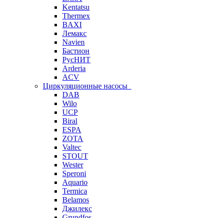
Kentatsu
Thermex
BAXI
Лемакс
Navien
Бастион
РусНИТ
Arderia
ACV
Циркуляционные насосы
DAB
Wilo
UCP
Biral
ESPA
ZOTA
Valtec
STOUT
Wester
Speroni
Aquario
Termica
Belamos
Джилекс
Grundfos