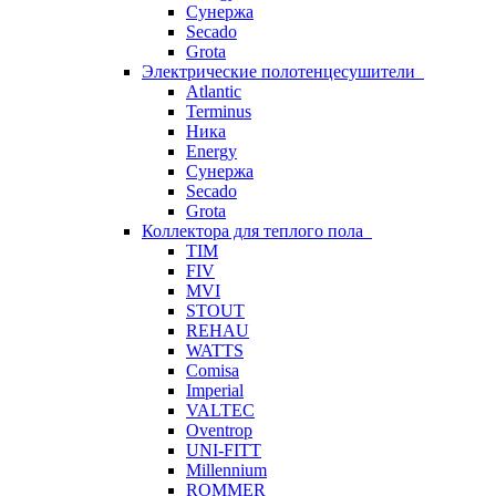
Сунержа
Secado
Grota
Электрические полотенцесушители
Atlantic
Terminus
Ника
Energy
Сунержа
Secado
Grota
Коллектора для теплого пола
TIM
FIV
MVI
STOUT
REHAU
WATTS
Comisa
Imperial
VALTEC
Oventrop
UNI-FITT
Millennium
ROMMER