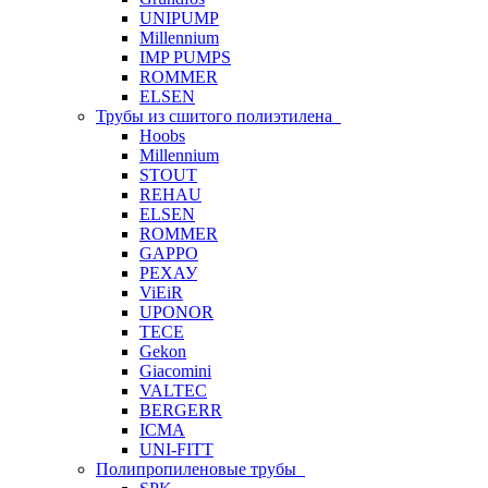
UNIPUMP
Millennium
IMP PUMPS
ROMMER
ELSEN
Трубы из сшитого полиэтилена
Hoobs
Millennium
STOUT
REHAU
ELSEN
ROMMER
GAPPO
РЕХАУ
ViEiR
UPONOR
TECE
Gekon
Giacomini
VALTEC
BERGERR
ICMA
UNI-FITT
Полипропиленовые трубы