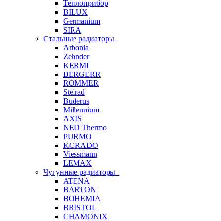
Теплоприбор
BILUX
Germanium
SIRA
Стальные радиаторы
Arbonia
Zehnder
KERMI
BERGERR
ROMMER
Stelrad
Buderus
Millennium
AXIS
NED Thermo
PURMO
KORADO
Viessmann
LEMAX
Чугунные радиаторы
ATENA
BARTON
BOHEMIA
BRISTOL
CHAMONIX