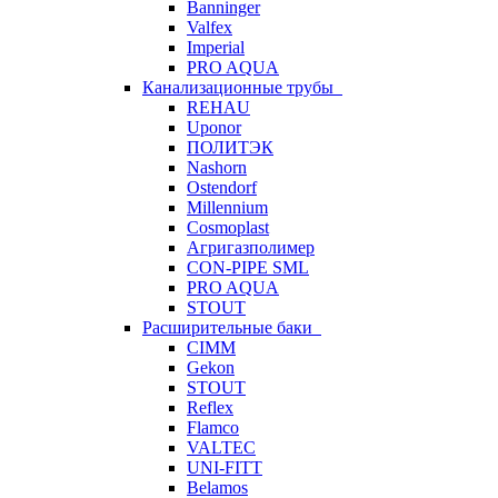
Banninger
Valfex
Imperial
PRO AQUA
Канализационные трубы
REHAU
Uponor
ПОЛИТЭК
Nashorn
Ostendorf
Millennium
Cosmoplast
Агригазполимер
CON-PIPE SML
PRO AQUA
STOUT
Расширительные баки
CIMM
Gekon
STOUT
Reflex
Flamco
VALTEC
UNI-FITT
Belamos