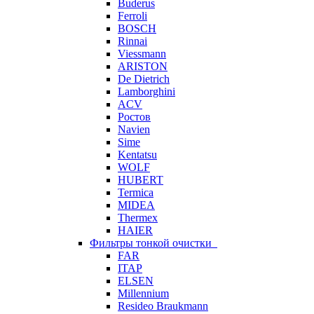
Buderus
Ferroli
BOSCH
Rinnai
Viessmann
ARISTON
De Dietrich
Lamborghini
ACV
Ростов
Navien
Sime
Kentatsu
WOLF
HUBERT
Termica
MIDEA
Thermex
HAIER
Фильтры тонкой очистки
FAR
ITAP
ELSEN
Millennium
Resideo Braukmann