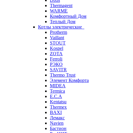
Dixis
Thermagent
WARME
Комфортный Дом
Теплый Дом
Котлы электрические
Protherm
Vaillant
STOUT
Kospel
ZOTA
Ferroli
РЭКО
SAVITR
Thermo Trust
Элемент Комфорта
MIDEA
Termica
E.C.A
Kentatsu
Thermex
BAXI
Лемакс
Navien
Бастион