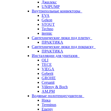
Джилекс
UNIPUMP
Внутрипольные конвекторы
EVA
Gekon
STOUT
Techno
itermic
Сантехнические люки под плитку
ПРАКТИКА
Сантехнические люки под покраску
ПРАКТИКА
Инсталляции для унитазов
OLI
TECE
VIEGA
Geberit
GROHE
Cersanit
Villeroy & Boch
AM.PM
Водяные полотенцесушители
Ника
Terminus
Energy