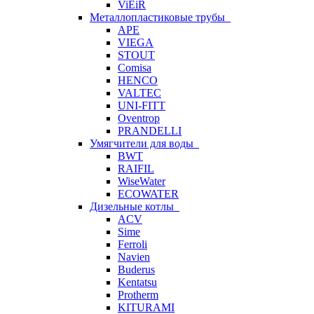
ViEiR
Металлопластиковые трубы
APE
VIEGA
STOUT
Comisa
HENCO
VALTEC
UNI-FITT
Oventrop
PRANDELLI
Умягчители для воды
BWT
RAIFIL
WiseWater
ECOWATER
Дизельные котлы
ACV
Sime
Ferroli
Navien
Buderus
Kentatsu
Protherm
KITURAMI