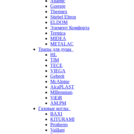
Atlantic
Gorenje
Thermex
Stiebel Eltron
ELDOM
Элемент Комфорта
Termica
MIDEA
METALAC
Трапы для душа
HL
TIM
TECE
VIEGA
Geberit
McAlpine
AlcaPLAST
MIllennium
ViEiR
AM.PM
Газовые котлы
BAXI
KITURAMI
Protherm
Vaillant