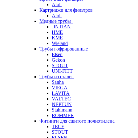
Atoll
Картриджи для фильтров
Atoll
Медные трубы
JINTIAN
HME
KME
Wieland
Трубы гофрированные
Elsen
Gekon
STOUT
UNI-FITT
Трубы из стали
Sanha
VIEGA
LAVITA
VALTEC
NEPTUN
Stahlmann
ROMMER
Фитинги для сшитого полиэтилена
TECE
STOUT
ELSEN