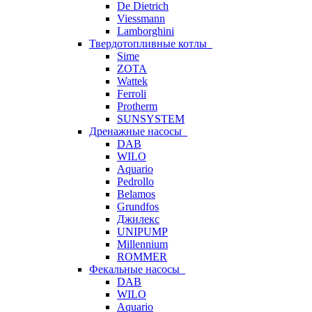
De Dietrich
Viessmann
Lamborghini
Твердотопливные котлы
Sime
ZOTA
Wattek
Ferroli
Protherm
SUNSYSTEM
Дренажные насосы
DAB
WILO
Aquario
Pedrollo
Belamos
Grundfos
Джилекс
UNIPUMP
Millennium
ROMMER
Фекальные насосы
DAB
WILO
Aquario