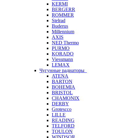
KERMI
BERGERR
ROMMER
Stelrad
Buderus
Millennium
AXIS
NED Thermo
PURMO
KORADO
Viessmann
LEMAX
Чугунные радиаторы
ATENA
BARTON
BOHEMIA
BRISTOL
CHAMONIX
DERBY
Grotescco
LILLE
READING
TELFORD
TOULON
WINDSOR