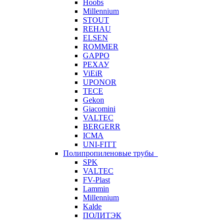
Hoobs
Millennium
STOUT
REHAU
ELSEN
ROMMER
GAPPO
РЕХАУ
ViEiR
UPONOR
TECE
Gekon
Giacomini
VALTEC
BERGERR
ICMA
UNI-FITT
Полипропиленовые трубы
SPK
VALTEC
FV-Plast
Lammin
Millennium
Kalde
ПОЛИТЭК