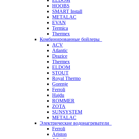
ELDOM
HOOBS
SMART Install
METALAC
EVAN
Termica
Thermex
Комбинированные бойлеры
ACV
Atlantic
Drazice
Thermex
ELDOM
STOUT
Royal Thermo
Gorenje
Ferroli
Hajdu
ROMMER
ZOTA
SUNSYSTEM
METALAC
Электрические водонагреватели
Ferroli
Ariston