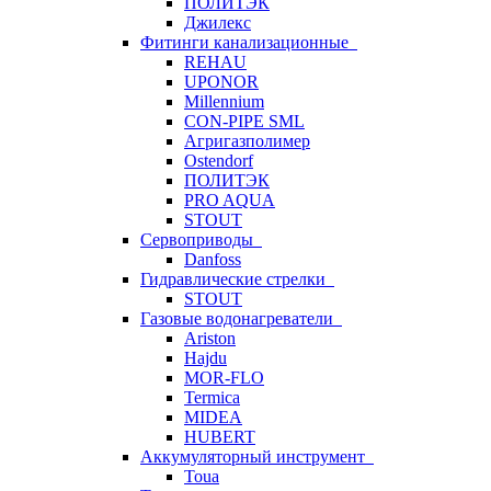
ПОЛИТЭК
Джилекс
Фитинги канализационные
REHAU
UPONOR
Millennium
CON-PIPE SML
Агригазполимер
Ostendorf
ПОЛИТЭК
PRO AQUA
STOUT
Сервоприводы
Danfoss
Гидравлические стрелки
STOUT
Газовые водонагреватели
Ariston
Hajdu
MOR-FLO
Termica
MIDEA
HUBERT
Аккумуляторный инструмент
Toua