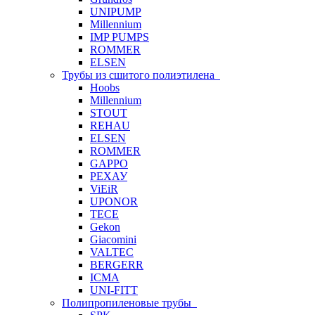
UNIPUMP
Millennium
IMP PUMPS
ROMMER
ELSEN
Трубы из сшитого полиэтилена
Hoobs
Millennium
STOUT
REHAU
ELSEN
ROMMER
GAPPO
РЕХАУ
ViEiR
UPONOR
TECE
Gekon
Giacomini
VALTEC
BERGERR
ICMA
UNI-FITT
Полипропиленовые трубы