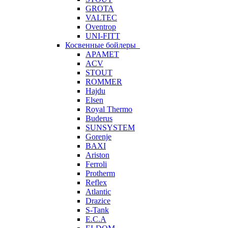
GROTA
VALTEC
Oventrop
UNI-FITT
Косвенные бойлеры
APAMET
ACV
STOUT
ROMMER
Hajdu
Elsen
Royal Thermo
Buderus
SUNSYSTEM
Gorenje
BAXI
Ariston
Ferroli
Protherm
Reflex
Atlantic
Drazice
S-Tank
E.C.A