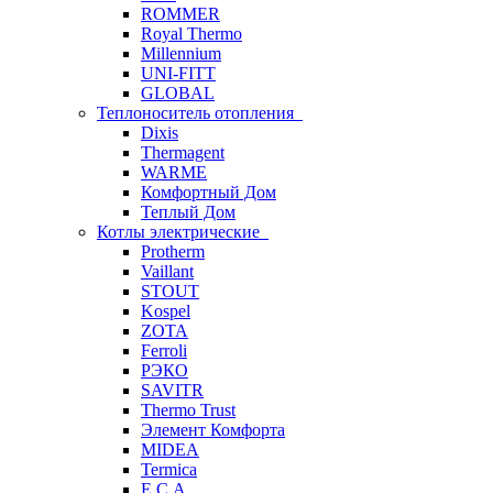
ROMMER
Royal Thermo
Millennium
UNI-FITT
GLOBAL
Теплоноситель отопления
Dixis
Thermagent
WARME
Комфортный Дом
Теплый Дом
Котлы электрические
Protherm
Vaillant
STOUT
Kospel
ZOTA
Ferroli
РЭКО
SAVITR
Thermo Trust
Элемент Комфорта
MIDEA
Termica
E.C.A