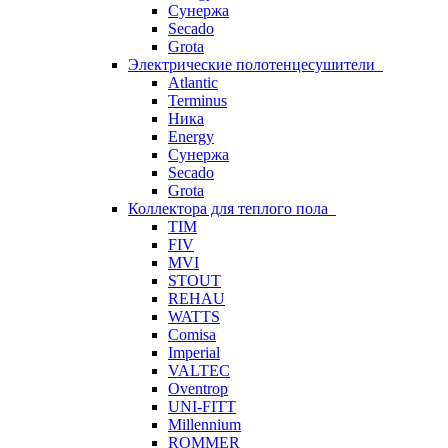
Сунержа
Secado
Grota
Электрические полотенцесушители
Atlantic
Terminus
Ника
Energy
Сунержа
Secado
Grota
Коллектора для теплого пола
TIM
FIV
MVI
STOUT
REHAU
WATTS
Comisa
Imperial
VALTEC
Oventrop
UNI-FITT
Millennium
ROMMER