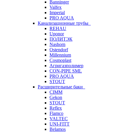
Banninger
Valfex
Imperial
PRO AQUA
Канализационные трубы
REHAU
Uponor
ПОЛИТЭК
Nashorn
Ostendorf
Millennium
Cosmoplast
Агригазполимер
CON-PIPE SML
PRO AQUA
STOUT
Расширительные баки
CIMM
Gekon
STOUT
Reflex
Flamco
VALTEC
UNI-FITT
Belamos