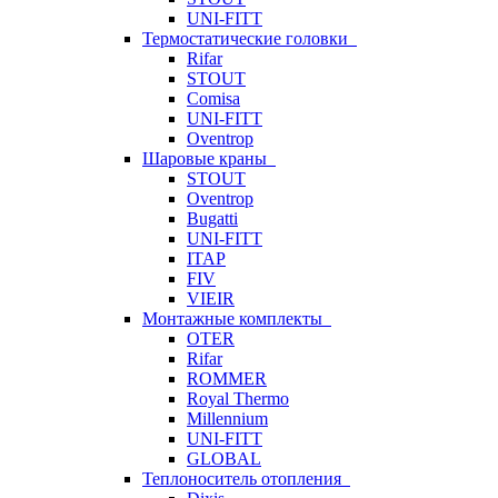
UNI-FITT
Термостатические головки
Rifar
STOUT
Comisa
UNI-FITT
Oventrop
Шаровые краны
STOUT
Oventrop
Bugatti
UNI-FITT
ITAP
FIV
VIEIR
Монтажные комплекты
OTER
Rifar
ROMMER
Royal Thermo
Millennium
UNI-FITT
GLOBAL
Теплоноситель отопления