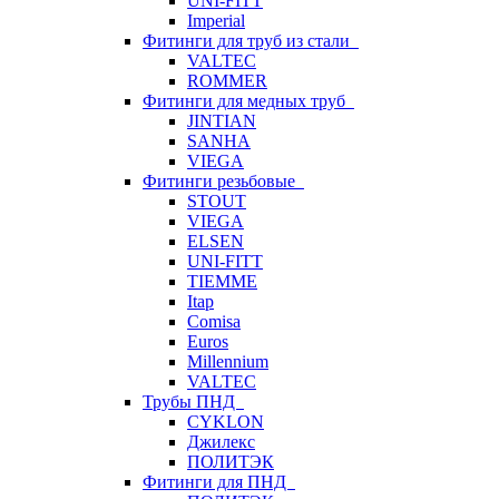
UNI-FITT
Imperial
Фитинги для труб из стали
VALTEC
ROMMER
Фитинги для медных труб
JINTIAN
SANHA
VIEGA
Фитинги резьбовые
STOUT
VIEGA
ELSEN
UNI-FITT
TIEMME
Itap
Comisa
Euros
Millennium
VALTEC
Трубы ПНД
CYKLON
Джилекс
ПОЛИТЭК
Фитинги для ПНД