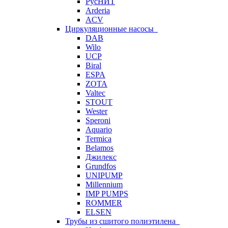
РусНИТ
Arderia
ACV
Циркуляционные насосы
DAB
Wilo
UCP
Biral
ESPA
ZOTA
Valtec
STOUT
Wester
Speroni
Aquario
Termica
Belamos
Джилекс
Grundfos
UNIPUMP
Millennium
IMP PUMPS
ROMMER
ELSEN
Трубы из сшитого полиэтилена