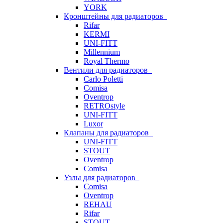
YORK
Кронштейны для радиаторов
Rifar
KERMI
UNI-FITT
Millennium
Royal Thermo
Вентили для радиаторов
Carlo Poletti
Comisa
Oventrop
RETROstyle
UNI-FITT
Luxor
Клапаны для радиаторов
UNI-FITT
STOUT
Oventrop
Comisa
Узлы для радиаторов
Comisa
Oventrop
REHAU
Rifar
STOUT