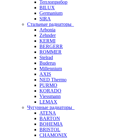
Теплоприбор
BILUX
Germanium
SIRA
Стальные радиаторы
Arbonia
Zehnder
KERMI
BERGERR
ROMMER
Stelrad
Buderus
Millennium
AXIS
NED Thermo
PURMO
KORADO
Viessmann
LEMAX
Чугунные радиаторы
ATENA
BARTON
BOHEMIA
BRISTOL
CHAMONIX