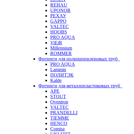
REHAU
UPONOR
РЕХАУ
GAPPO
VALTEC
HOOBS
PRO AQUA
ViEiR
Millennium
ROMMER
Фитинги для полипропиленовых труб
PRO AQUA
Lammin
ПОЛИТЭК
Kalde
Фитинги для металлопластиковых труб
APE
STOUT
Oventrop
VALTEC
PRANDELLI
TIEMME
HENCO
Comisa