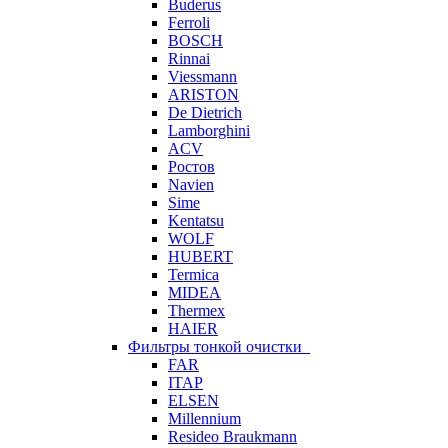
Buderus
Ferroli
BOSCH
Rinnai
Viessmann
ARISTON
De Dietrich
Lamborghini
ACV
Ростов
Navien
Sime
Kentatsu
WOLF
HUBERT
Termica
MIDEA
Thermex
HAIER
Фильтры тонкой очистки
FAR
ITAP
ELSEN
Millennium
Resideo Braukmann