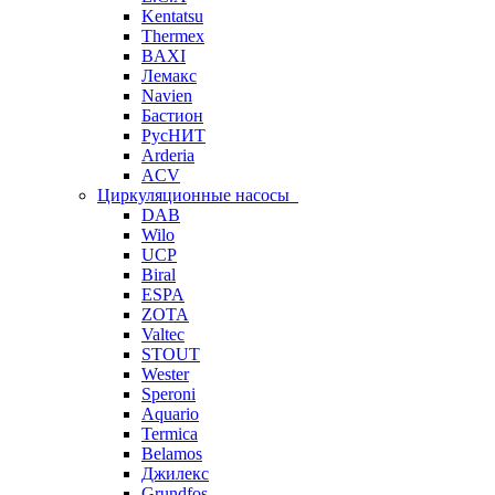
Kentatsu
Thermex
BAXI
Лемакс
Navien
Бастион
РусНИТ
Arderia
ACV
Циркуляционные насосы
DAB
Wilo
UCP
Biral
ESPA
ZOTA
Valtec
STOUT
Wester
Speroni
Aquario
Termica
Belamos
Джилекс
Grundfos