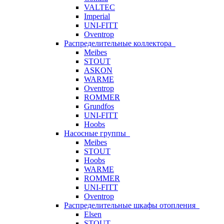
VALTEC
Imperial
UNI-FITT
Oventrop
Распределительные коллектора
Meibes
STOUT
ASKON
WARME
Oventrop
ROMMER
Grundfos
UNI-FITT
Hoobs
Насосные группы
Meibes
STOUT
Hoobs
WARME
ROMMER
UNI-FITT
Oventrop
Распределительные шкафы отопления
Elsen
STOUT