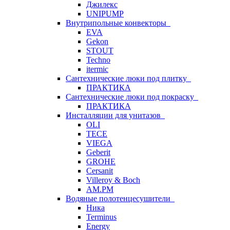
Джилекс
UNIPUMP
Внутрипольные конвекторы
EVA
Gekon
STOUT
Techno
itermic
Сантехнические люки под плитку
ПРАКТИКА
Сантехнические люки под покраску
ПРАКТИКА
Инсталляции для унитазов
OLI
TECE
VIEGA
Geberit
GROHE
Cersanit
Villeroy & Boch
AM.PM
Водяные полотенцесушители
Ника
Terminus
Energy