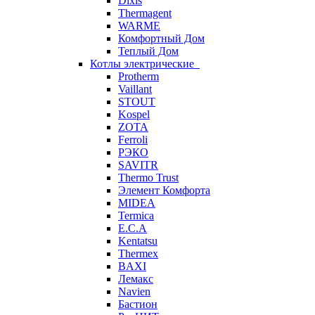
Dixis
Thermagent
WARME
Комфортный Дом
Теплый Дом
Котлы электрические
Protherm
Vaillant
STOUT
Kospel
ZOTA
Ferroli
РЭКО
SAVITR
Thermo Trust
Элемент Комфорта
MIDEA
Termica
E.C.A
Kentatsu
Thermex
BAXI
Лемакс
Navien
Бастион