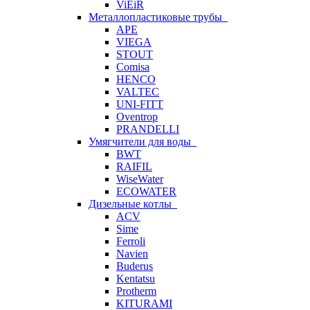
ViEiR
Металлопластиковые трубы
APE
VIEGA
STOUT
Comisa
HENCO
VALTEC
UNI-FITT
Oventrop
PRANDELLI
Умягчители для воды
BWT
RAIFIL
WiseWater
ECOWATER
Дизельные котлы
ACV
Sime
Ferroli
Navien
Buderus
Kentatsu
Protherm
KITURAMI