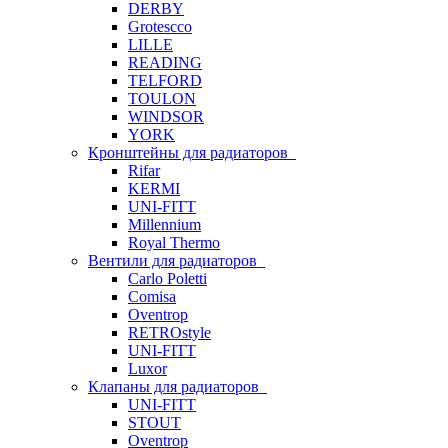
DERBY
Grotescco
LILLE
READING
TELFORD
TOULON
WINDSOR
YORK
Кронштейны для радиаторов
Rifar
KERMI
UNI-FITT
Millennium
Royal Thermo
Вентили для радиаторов
Carlo Poletti
Comisa
Oventrop
RETROstyle
UNI-FITT
Luxor
Клапаны для радиаторов
UNI-FITT
STOUT
Oventrop