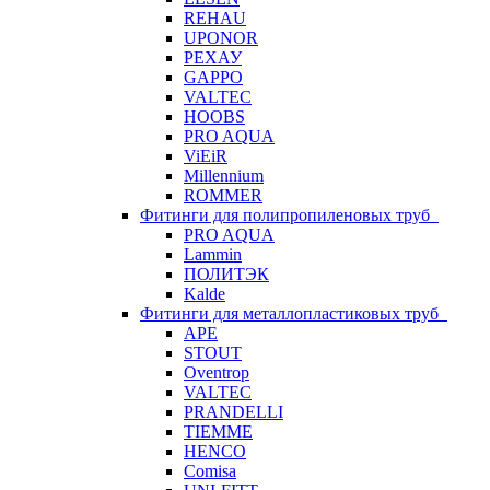
REHAU
UPONOR
РЕХАУ
GAPPO
VALTEC
HOOBS
PRO AQUA
ViEiR
Millennium
ROMMER
Фитинги для полипропиленовых труб
PRO AQUA
Lammin
ПОЛИТЭК
Kalde
Фитинги для металлопластиковых труб
APE
STOUT
Oventrop
VALTEC
PRANDELLI
TIEMME
HENCO
Comisa