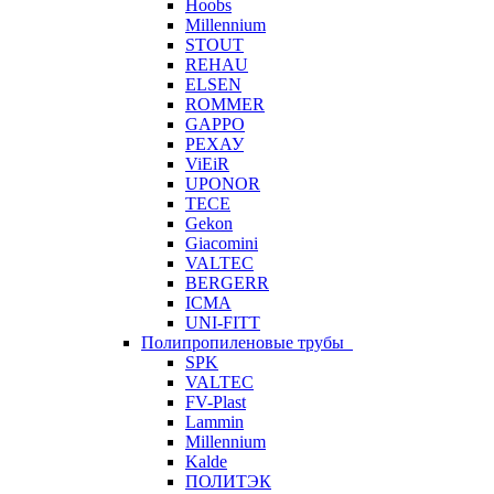
Hoobs
Millennium
STOUT
REHAU
ELSEN
ROMMER
GAPPO
РЕХАУ
ViEiR
UPONOR
TECE
Gekon
Giacomini
VALTEC
BERGERR
ICMA
UNI-FITT
Полипропиленовые трубы
SPK
VALTEC
FV-Plast
Lammin
Millennium
Kalde
ПОЛИТЭК