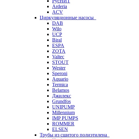
РусНИТ
Arderia
ACV
Циркуляционные насосы
DAB
Wilo
UCP
Biral
ESPA
ZOTA
Valtec
STOUT
Wester
Speroni
Aquario
Termica
Belamos
Джилекс
Grundfos
UNIPUMP
Millennium
IMP PUMPS
ROMMER
ELSEN
Трубы из сшитого полиэтилена