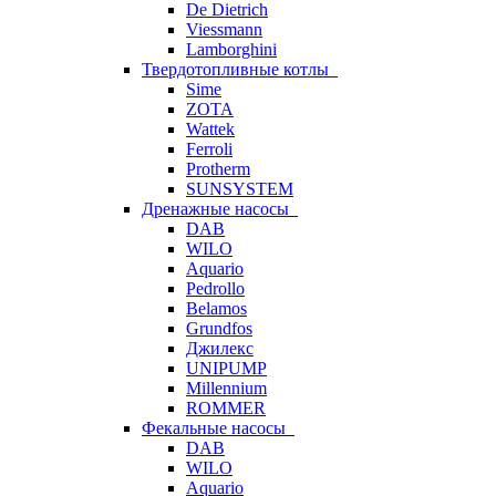
De Dietrich
Viessmann
Lamborghini
Твердотопливные котлы
Sime
ZOTA
Wattek
Ferroli
Protherm
SUNSYSTEM
Дренажные насосы
DAB
WILO
Aquario
Pedrollo
Belamos
Grundfos
Джилекс
UNIPUMP
Millennium
ROMMER
Фекальные насосы
DAB
WILO
Aquario