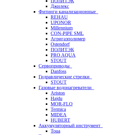
ПОЛИТЭК
Джилекс
Фитинги канализационные
REHAU
UPONOR
Millennium
CON-PIPE SML
Агригазполимер
Ostendorf
ПОЛИТЭК
PRO AQUA
STOUT
Сервоприводы
Danfoss
Гидравлические стрелки
STOUT
Газовые водонагреватели
Ariston
Hajdu
MOR-FLO
Termica
MIDEA
HUBERT
Аккумуляторный инструмент
Toua