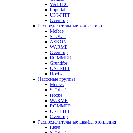
VALTEC
Imperial
UNI-FITT
Oventrop
Распределительные коллектора
Meibes
STOUT
ASKON
WARME
Oventrop
ROMMER
Grundfos
UNI-FITT
Hoobs
Насосные группы
Meibes
STOUT
Hoobs
WARME
ROMMER
UNI-FITT
Oventrop
Распределительные шкафы отопления
Elsen
STOUT