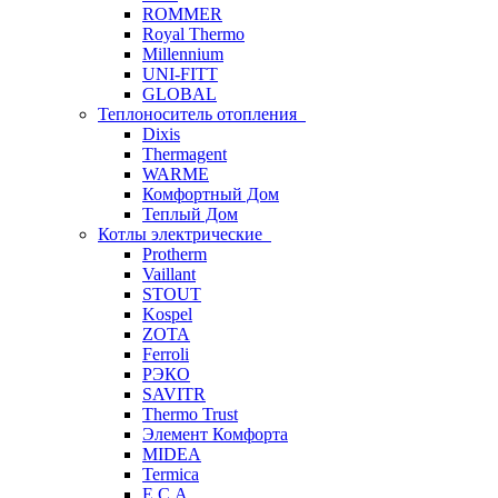
ROMMER
Royal Thermo
Millennium
UNI-FITT
GLOBAL
Теплоноситель отопления
Dixis
Thermagent
WARME
Комфортный Дом
Теплый Дом
Котлы электрические
Protherm
Vaillant
STOUT
Kospel
ZOTA
Ferroli
РЭКО
SAVITR
Thermo Trust
Элемент Комфорта
MIDEA
Termica
E.C.A