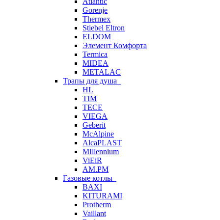
Atlantic
Gorenje
Thermex
Stiebel Eltron
ELDOM
Элемент Комфорта
Termica
MIDEA
METALAC
Трапы для душа
HL
TIM
TECE
VIEGA
Geberit
McAlpine
AlcaPLAST
MIllennium
ViEiR
AM.PM
Газовые котлы
BAXI
KITURAMI
Protherm
Vaillant