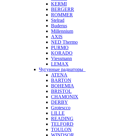
KERMI
BERGERR
ROMMER
Stelrad
Buderus
Millennium
AXIS
NED Thermo
PURMO
KORADO
Viessmann
LEMAX
Чугунные радиаторы
ATENA
BARTON
BOHEMIA
BRISTOL
CHAMONIX
DERBY
Grotescco
LILLE
READING
TELFORD
TOULON
WINDSOR