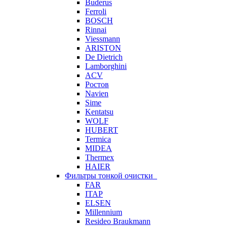
Buderus
Ferroli
BOSCH
Rinnai
Viessmann
ARISTON
De Dietrich
Lamborghini
ACV
Ростов
Navien
Sime
Kentatsu
WOLF
HUBERT
Termica
MIDEA
Thermex
HAIER
Фильтры тонкой очистки
FAR
ITAP
ELSEN
Millennium
Resideo Braukmann