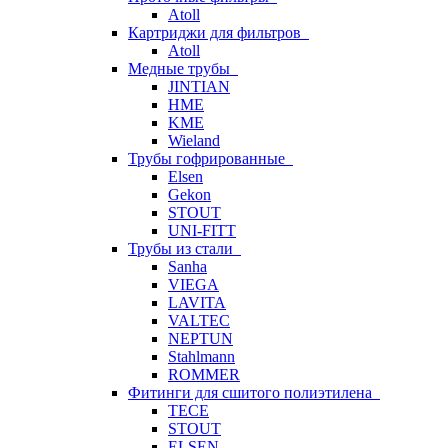
Atoll
Картриджи для фильтров
Atoll
Медные трубы
JINTIAN
HME
KME
Wieland
Трубы гофрированные
Elsen
Gekon
STOUT
UNI-FITT
Трубы из стали
Sanha
VIEGA
LAVITA
VALTEC
NEPTUN
Stahlmann
ROMMER
Фитинги для сшитого полиэтилена
TECE
STOUT
ELSEN