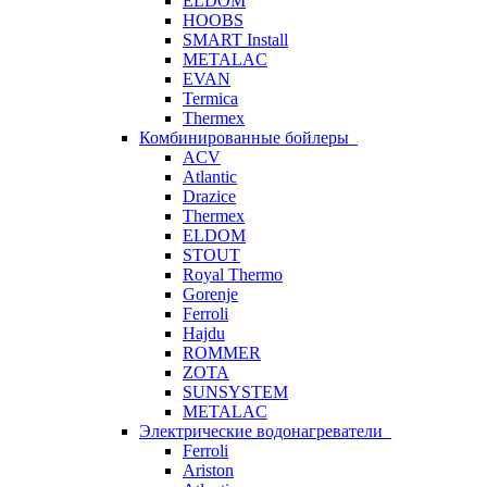
ELDOM
HOOBS
SMART Install
METALAC
EVAN
Termica
Thermex
Комбинированные бойлеры
ACV
Atlantic
Drazice
Thermex
ELDOM
STOUT
Royal Thermo
Gorenje
Ferroli
Hajdu
ROMMER
ZOTA
SUNSYSTEM
METALAC
Электрические водонагреватели
Ferroli
Ariston