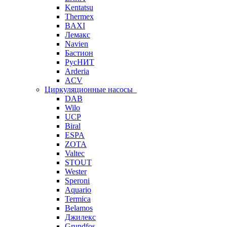
Kentatsu
Thermex
BAXI
Лемакс
Navien
Бастион
РусНИТ
Arderia
ACV
Циркуляционные насосы
DAB
Wilo
UCP
Biral
ESPA
ZOTA
Valtec
STOUT
Wester
Speroni
Aquario
Termica
Belamos
Джилекс
Grundfos