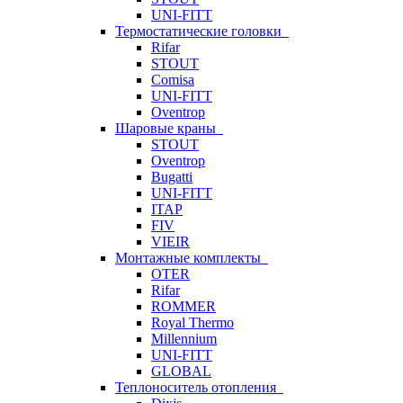
UNI-FITT
Термостатические головки
Rifar
STOUT
Comisa
UNI-FITT
Oventrop
Шаровые краны
STOUT
Oventrop
Bugatti
UNI-FITT
ITAP
FIV
VIEIR
Монтажные комплекты
OTER
Rifar
ROMMER
Royal Thermo
Millennium
UNI-FITT
GLOBAL
Теплоноситель отопления