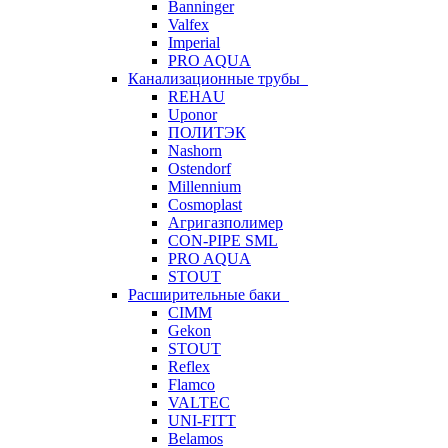
Banninger
Valfex
Imperial
PRO AQUA
Канализационные трубы
REHAU
Uponor
ПОЛИТЭК
Nashorn
Ostendorf
Millennium
Cosmoplast
Агригазполимер
CON-PIPE SML
PRO AQUA
STOUT
Расширительные баки
CIMM
Gekon
STOUT
Reflex
Flamco
VALTEC
UNI-FITT
Belamos