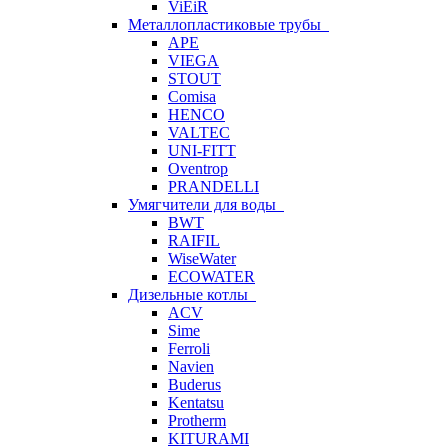
ViEiR
Металлопластиковые трубы
APE
VIEGA
STOUT
Comisa
HENCO
VALTEC
UNI-FITT
Oventrop
PRANDELLI
Умягчители для воды
BWT
RAIFIL
WiseWater
ECOWATER
Дизельные котлы
ACV
Sime
Ferroli
Navien
Buderus
Kentatsu
Protherm
KITURAMI