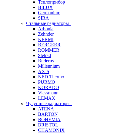
Теплоприбор
BILUX
Germanium
SIRA
Стальные радиаторы
Arbonia
Zehnder
KERMI
BERGERR
ROMMER
Stelrad
Buderus
Millennium
AXIS
NED Thermo
PURMO
KORADO
Viessmann
LEMAX
Чугунные радиаторы
ATENA
BARTON
BOHEMIA
BRISTOL
CHAMONIX