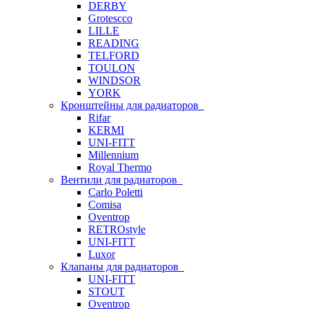
DERBY
Grotescco
LILLE
READING
TELFORD
TOULON
WINDSOR
YORK
Кронштейны для радиаторов
Rifar
KERMI
UNI-FITT
Millennium
Royal Thermo
Вентили для радиаторов
Carlo Poletti
Comisa
Oventrop
RETROstyle
UNI-FITT
Luxor
Клапаны для радиаторов
UNI-FITT
STOUT
Oventrop