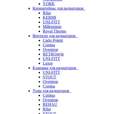
YORK
Кронштейны для радиаторов
Rifar
KERMI
UNI-FITT
Millennium
Royal Thermo
Вентили для радиаторов
Carlo Poletti
Comisa
Oventrop
RETROstyle
UNI-FITT
Luxor
Клапаны для радиаторов
UNI-FITT
STOUT
Oventrop
Comisa
Узлы для радиаторов
Comisa
Oventrop
REHAU
Rifar
STOUT