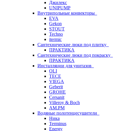
Джилекс
UNIPUMP
Внутрипольные конвекторы
EVA
Gekon
STOUT
Techno
itermic
Сантехнические люки под плитку
ПРАКТИКА
Сантехнические люки под покраску
ПРАКТИКА
Инсталляции для унитазов
OLI
TECE
VIEGA
Geberit
GROHE
Cersanit
Villeroy & Boch
AM.PM
Водяные полотенцесушители
Ника
Terminus
Energy