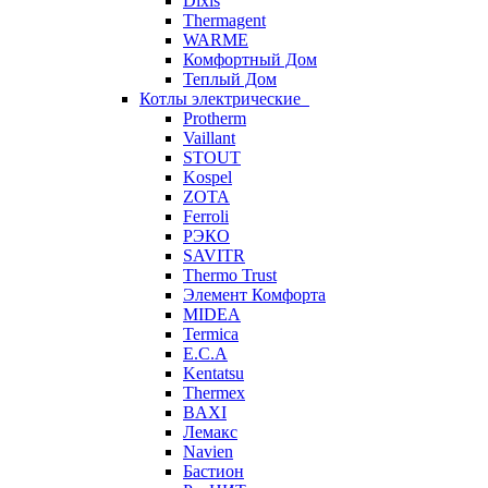
Dixis
Thermagent
WARME
Комфортный Дом
Теплый Дом
Котлы электрические
Protherm
Vaillant
STOUT
Kospel
ZOTA
Ferroli
РЭКО
SAVITR
Thermo Trust
Элемент Комфорта
MIDEA
Termica
E.C.A
Kentatsu
Thermex
BAXI
Лемакс
Navien
Бастион