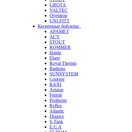
GROTA
VALTEC
Oventrop
UNI-FITT
Косвенные бойлеры
APAMET
ACV
STOUT
ROMMER
Hajdu
Elsen
Royal Thermo
Buderus
SUNSYSTEM
Gorenje
BAXI
Ariston
Ferroli
Protherm
Reflex
Atlantic
Drazice
S-Tank
E.C.A