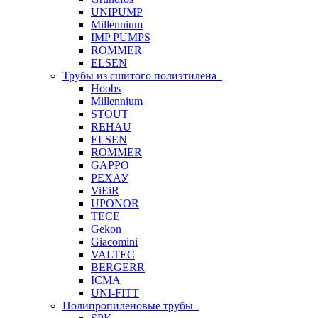
UNIPUMP
Millennium
IMP PUMPS
ROMMER
ELSEN
Трубы из сшитого полиэтилена
Hoobs
Millennium
STOUT
REHAU
ELSEN
ROMMER
GAPPO
РЕХАУ
ViEiR
UPONOR
TECE
Gekon
Giacomini
VALTEC
BERGERR
ICMA
UNI-FITT
Полипропиленовые трубы