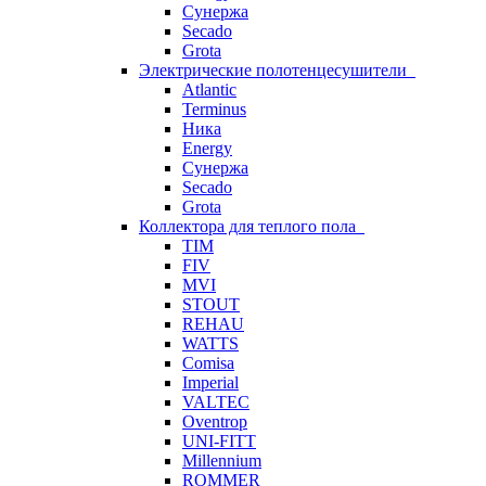
Сунержа
Secado
Grota
Электрические полотенцесушители
Atlantic
Terminus
Ника
Energy
Сунержа
Secado
Grota
Коллектора для теплого пола
TIM
FIV
MVI
STOUT
REHAU
WATTS
Comisa
Imperial
VALTEC
Oventrop
UNI-FITT
Millennium
ROMMER