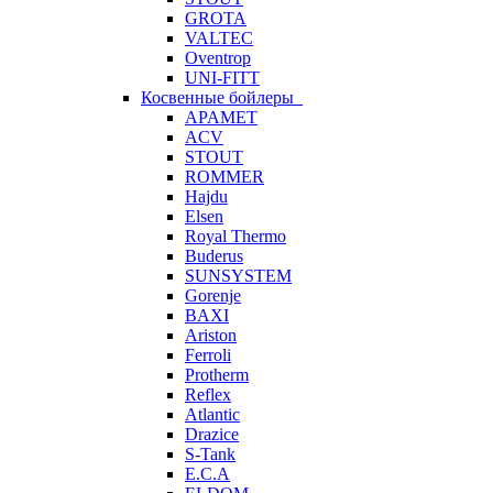
GROTA
VALTEC
Oventrop
UNI-FITT
Косвенные бойлеры
APAMET
ACV
STOUT
ROMMER
Hajdu
Elsen
Royal Thermo
Buderus
SUNSYSTEM
Gorenje
BAXI
Ariston
Ferroli
Protherm
Reflex
Atlantic
Drazice
S-Tank
E.C.A