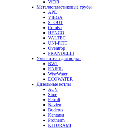
ViEiR
Металлопластиковые трубы
APE
VIEGA
STOUT
Comisa
HENCO
VALTEC
UNI-FITT
Oventrop
PRANDELLI
Умягчители для воды
BWT
RAIFIL
WiseWater
ECOWATER
Дизельные котлы
ACV
Sime
Ferroli
Navien
Buderus
Kentatsu
Protherm
KITURAMI