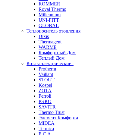
ROMMER
Royal Thermo
Millennium
UNI-FITT
GLOBAL
Теплоноситель отопления
Dixis
Thermagent
WARME
Комфортный Дом
Теплый Дом
Котлы электрические
Protherm
Vaillant
STOUT
Kospel
ZOTA
Ferroli
РЭКО
SAVITR
Thermo Trust
Элемент Комфорта
MIDEA
Termica
E.C.A