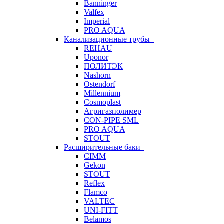
Banninger
Valfex
Imperial
PRO AQUA
Канализационные трубы
REHAU
Uponor
ПОЛИТЭК
Nashorn
Ostendorf
Millennium
Cosmoplast
Агригазполимер
CON-PIPE SML
PRO AQUA
STOUT
Расширительные баки
CIMM
Gekon
STOUT
Reflex
Flamco
VALTEC
UNI-FITT
Belamos