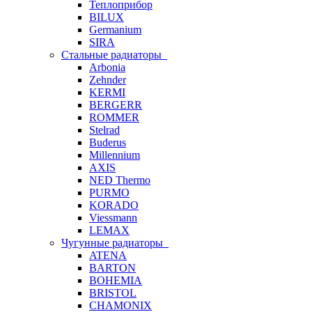
Теплоприбор
BILUX
Germanium
SIRA
Стальные радиаторы
Arbonia
Zehnder
KERMI
BERGERR
ROMMER
Stelrad
Buderus
Millennium
AXIS
NED Thermo
PURMO
KORADO
Viessmann
LEMAX
Чугунные радиаторы
ATENA
BARTON
BOHEMIA
BRISTOL
CHAMONIX