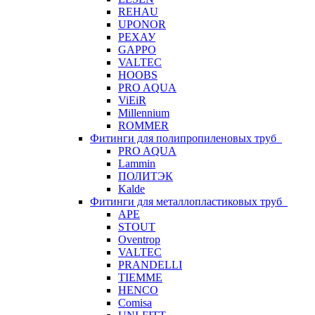
REHAU
UPONOR
РЕХАУ
GAPPO
VALTEC
HOOBS
PRO AQUA
ViEiR
Millennium
ROMMER
Фитинги для полипропиленовых труб
PRO AQUA
Lammin
ПОЛИТЭК
Kalde
Фитинги для металлопластиковых труб
APE
STOUT
Oventrop
VALTEC
PRANDELLI
TIEMME
HENCO
Comisa