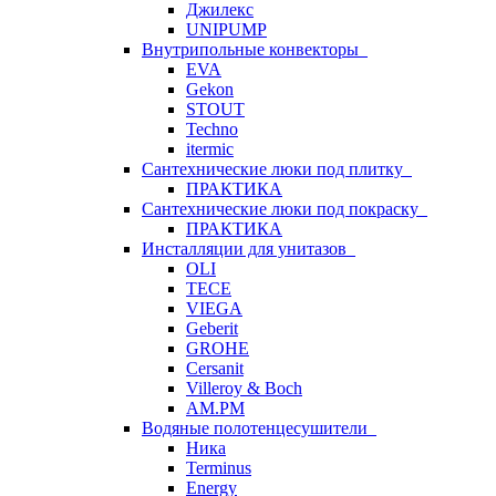
Джилекс
UNIPUMP
Внутрипольные конвекторы
EVA
Gekon
STOUT
Techno
itermic
Сантехнические люки под плитку
ПРАКТИКА
Сантехнические люки под покраску
ПРАКТИКА
Инсталляции для унитазов
OLI
TECE
VIEGA
Geberit
GROHE
Cersanit
Villeroy & Boch
AM.PM
Водяные полотенцесушители
Ника
Terminus
Energy