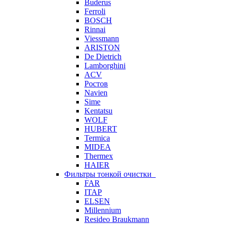
Buderus
Ferroli
BOSCH
Rinnai
Viessmann
ARISTON
De Dietrich
Lamborghini
ACV
Ростов
Navien
Sime
Kentatsu
WOLF
HUBERT
Termica
MIDEA
Thermex
HAIER
Фильтры тонкой очистки
FAR
ITAP
ELSEN
Millennium
Resideo Braukmann