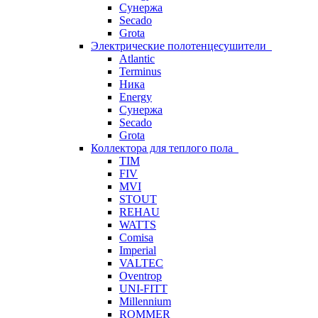
Сунержа
Secado
Grota
Электрические полотенцесушители
Atlantic
Terminus
Ника
Energy
Сунержа
Secado
Grota
Коллектора для теплого пола
TIM
FIV
MVI
STOUT
REHAU
WATTS
Comisa
Imperial
VALTEC
Oventrop
UNI-FITT
Millennium
ROMMER