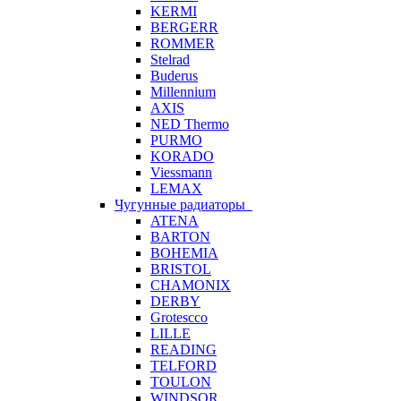
KERMI
BERGERR
ROMMER
Stelrad
Buderus
Millennium
AXIS
NED Thermo
PURMO
KORADO
Viessmann
LEMAX
Чугунные радиаторы
ATENA
BARTON
BOHEMIA
BRISTOL
CHAMONIX
DERBY
Grotescco
LILLE
READING
TELFORD
TOULON
WINDSOR