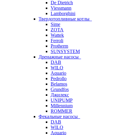
De Dietrich
Viessmann
Lamborghini
Твердотопливные котлы
Sime
ZOTA
Wattek
Ferroli
Protherm
SUNSYSTEM
Дренажные насосы
DAB
WILO
Aquario
Pedrollo
Belamos
Grundfos
Джилекс
UNIPUMP
Millennium
ROMMER
Фекальные насосы
DAB
WILO
Aquario