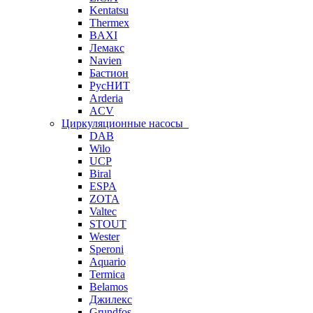
Kentatsu
Thermex
BAXI
Лемакс
Navien
Бастион
РусНИТ
Arderia
ACV
Циркуляционные насосы
DAB
Wilo
UCP
Biral
ESPA
ZOTA
Valtec
STOUT
Wester
Speroni
Aquario
Termica
Belamos
Джилекс
Grundfos