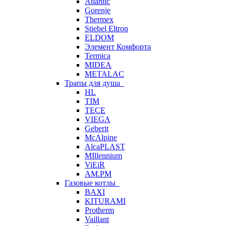
Atlantic
Gorenje
Thermex
Stiebel Eltron
ELDOM
Элемент Комфорта
Termica
MIDEA
METALAC
Трапы для душа
HL
TIM
TECE
VIEGA
Geberit
McAlpine
AlcaPLAST
MIllennium
ViEiR
AM.PM
Газовые котлы
BAXI
KITURAMI
Protherm
Vaillant