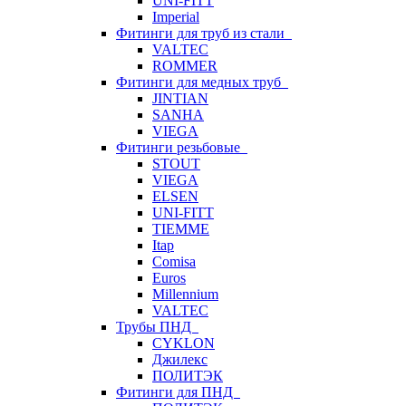
UNI-FITT
Imperial
Фитинги для труб из стали
VALTEC
ROMMER
Фитинги для медных труб
JINTIAN
SANHA
VIEGA
Фитинги резьбовые
STOUT
VIEGA
ELSEN
UNI-FITT
TIEMME
Itap
Comisa
Euros
Millennium
VALTEC
Трубы ПНД
CYKLON
Джилекс
ПОЛИТЭК
Фитинги для ПНД