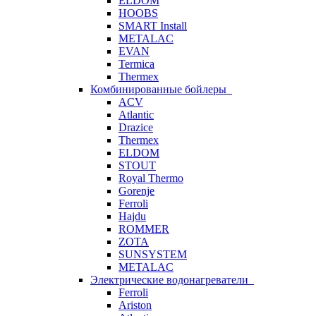
ELDOM
HOOBS
SMART Install
METALAC
EVAN
Termica
Thermex
Комбинированные бойлеры
ACV
Atlantic
Drazice
Thermex
ELDOM
STOUT
Royal Thermo
Gorenje
Ferroli
Hajdu
ROMMER
ZOTA
SUNSYSTEM
METALAC
Электрические водонагреватели
Ferroli
Ariston