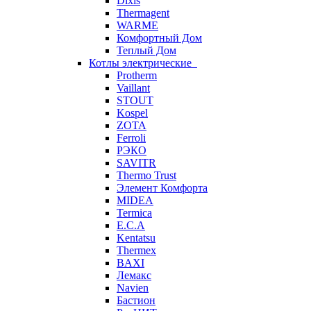
Dixis
Thermagent
WARME
Комфортный Дом
Теплый Дом
Котлы электрические
Protherm
Vaillant
STOUT
Kospel
ZOTA
Ferroli
РЭКО
SAVITR
Thermo Trust
Элемент Комфорта
MIDEA
Termica
E.C.A
Kentatsu
Thermex
BAXI
Лемакс
Navien
Бастион