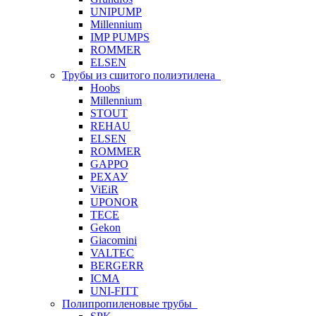
UNIPUMP
Millennium
IMP PUMPS
ROMMER
ELSEN
Трубы из сшитого полиэтилена
Hoobs
Millennium
STOUT
REHAU
ELSEN
ROMMER
GAPPO
РЕХАУ
ViEiR
UPONOR
TECE
Gekon
Giacomini
VALTEC
BERGERR
ICMA
UNI-FITT
Полипропиленовые трубы