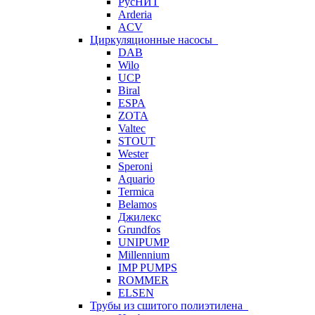
РусНИТ
Arderia
ACV
Циркуляционные насосы
DAB
Wilo
UCP
Biral
ESPA
ZOTA
Valtec
STOUT
Wester
Speroni
Aquario
Termica
Belamos
Джилекс
Grundfos
UNIPUMP
Millennium
IMP PUMPS
ROMMER
ELSEN
Трубы из сшитого полиэтилена