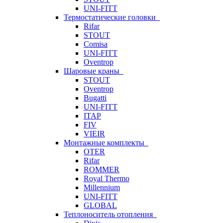
UNI-FITT
Термостатические головки
Rifar
STOUT
Comisa
UNI-FITT
Oventrop
Шаровые краны
STOUT
Oventrop
Bugatti
UNI-FITT
ITAP
FIV
VIEIR
Монтажные комплекты
OTER
Rifar
ROMMER
Royal Thermo
Millennium
UNI-FITT
GLOBAL
Теплоноситель отопления