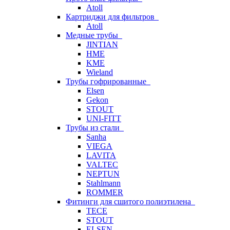
Atoll
Картриджи для фильтров
Atoll
Медные трубы
JINTIAN
HME
KME
Wieland
Трубы гофрированные
Elsen
Gekon
STOUT
UNI-FITT
Трубы из стали
Sanha
VIEGA
LAVITA
VALTEC
NEPTUN
Stahlmann
ROMMER
Фитинги для сшитого полиэтилена
TECE
STOUT
ELSEN