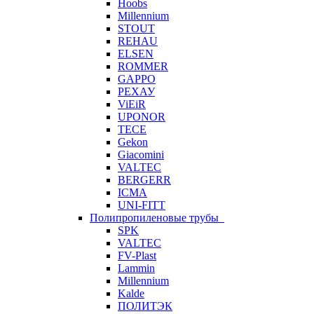
Hoobs
Millennium
STOUT
REHAU
ELSEN
ROMMER
GAPPO
РЕХАУ
ViEiR
UPONOR
TECE
Gekon
Giacomini
VALTEC
BERGERR
ICMA
UNI-FITT
Полипропиленовые трубы
SPK
VALTEC
FV-Plast
Lammin
Millennium
Kalde
ПОЛИТЭК