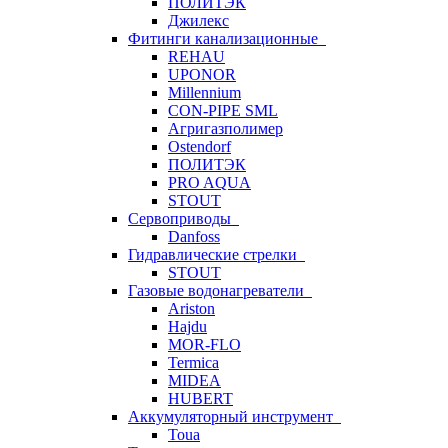
ПОЛИТЭК
Джилекс
Фитинги канализационные
REHAU
UPONOR
Millennium
CON-PIPE SML
Агригазполимер
Ostendorf
ПОЛИТЭК
PRO AQUA
STOUT
Сервоприводы
Danfoss
Гидравлические стрелки
STOUT
Газовые водонагреватели
Ariston
Hajdu
MOR-FLO
Termica
MIDEA
HUBERT
Аккумуляторный инструмент
Toua