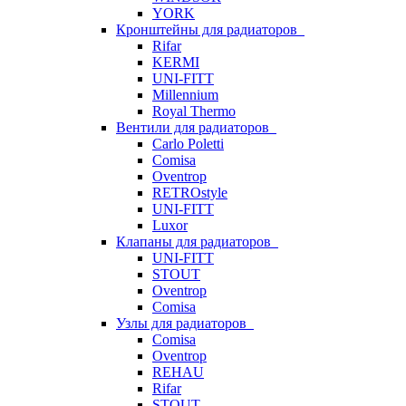
YORK
Кронштейны для радиаторов
Rifar
KERMI
UNI-FITT
Millennium
Royal Thermo
Вентили для радиаторов
Carlo Poletti
Comisa
Oventrop
RETROstyle
UNI-FITT
Luxor
Клапаны для радиаторов
UNI-FITT
STOUT
Oventrop
Comisa
Узлы для радиаторов
Comisa
Oventrop
REHAU
Rifar
STOUT