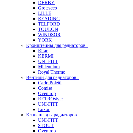
DERBY
Grotescco
LILLE
READING
TELFORD
TOULON
WINDSOR
YORK
Кронштейны для радиаторов
Rifar
KERMI
UNI-FITT
Millennium
Royal Thermo
Вентили для радиаторов
Carlo Poletti
Comisa
Oventrop
RETROstyle
UNI-FITT
Luxor
Клапаны для радиаторов
UNI-FITT
STOUT
Oventrop