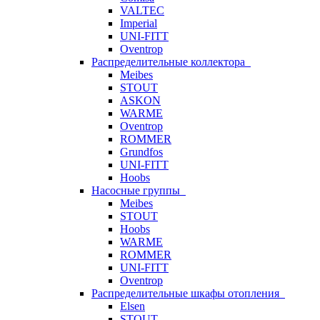
VALTEC
Imperial
UNI-FITT
Oventrop
Распределительные коллектора
Meibes
STOUT
ASKON
WARME
Oventrop
ROMMER
Grundfos
UNI-FITT
Hoobs
Насосные группы
Meibes
STOUT
Hoobs
WARME
ROMMER
UNI-FITT
Oventrop
Распределительные шкафы отопления
Elsen
STOUT