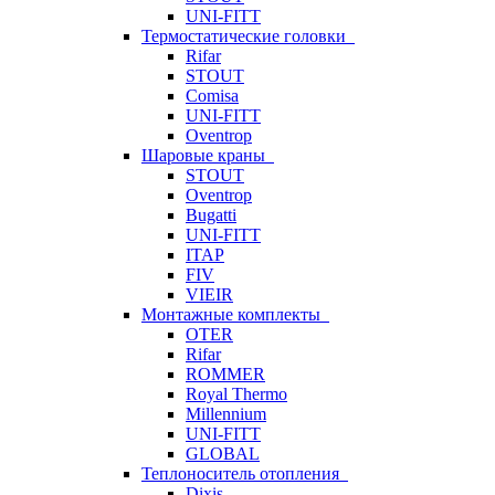
UNI-FITT
Термостатические головки
Rifar
STOUT
Comisa
UNI-FITT
Oventrop
Шаровые краны
STOUT
Oventrop
Bugatti
UNI-FITT
ITAP
FIV
VIEIR
Монтажные комплекты
OTER
Rifar
ROMMER
Royal Thermo
Millennium
UNI-FITT
GLOBAL
Теплоноситель отопления
Dixis