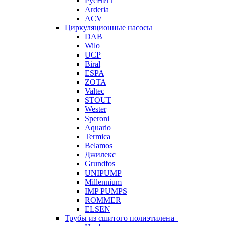
РусНИТ
Arderia
ACV
Циркуляционные насосы
DAB
Wilo
UCP
Biral
ESPA
ZOTA
Valtec
STOUT
Wester
Speroni
Aquario
Termica
Belamos
Джилекс
Grundfos
UNIPUMP
Millennium
IMP PUMPS
ROMMER
ELSEN
Трубы из сшитого полиэтилена