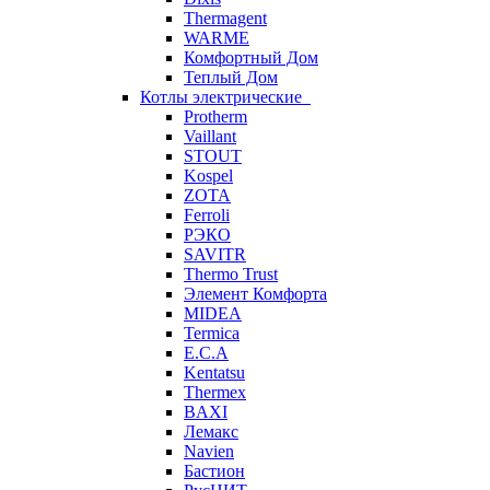
Thermagent
WARME
Комфортный Дом
Теплый Дом
Котлы электрические
Protherm
Vaillant
STOUT
Kospel
ZOTA
Ferroli
РЭКО
SAVITR
Thermo Trust
Элемент Комфорта
MIDEA
Termica
E.C.A
Kentatsu
Thermex
BAXI
Лемакс
Navien
Бастион