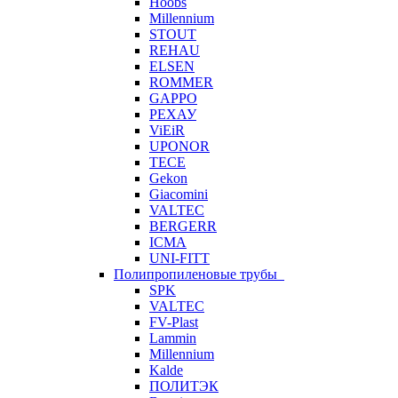
Hoobs
Millennium
STOUT
REHAU
ELSEN
ROMMER
GAPPO
РЕХАУ
ViEiR
UPONOR
TECE
Gekon
Giacomini
VALTEC
BERGERR
ICMA
UNI-FITT
Полипропиленовые трубы
SPK
VALTEC
FV-Plast
Lammin
Millennium
Kalde
ПОЛИТЭК