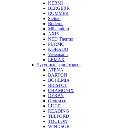
KERMI
BERGERR
ROMMER
Stelrad
Buderus
Millennium
AXIS
NED Thermo
PURMO
KORADO
Viessmann
LEMAX
Чугунные радиаторы
ATENA
BARTON
BOHEMIA
BRISTOL
CHAMONIX
DERBY
Grotescco
LILLE
READING
TELFORD
TOULON
WINDSOR