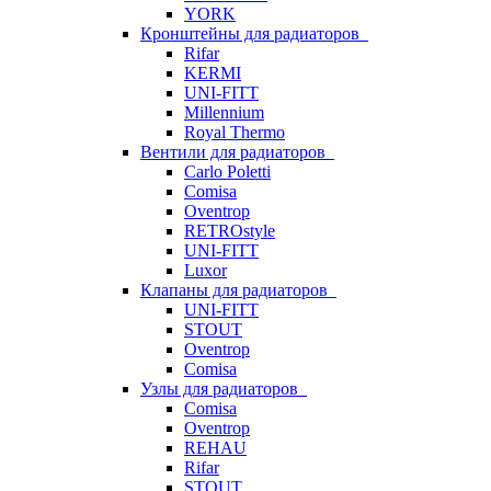
YORK
Кронштейны для радиаторов
Rifar
KERMI
UNI-FITT
Millennium
Royal Thermo
Вентили для радиаторов
Carlo Poletti
Comisa
Oventrop
RETROstyle
UNI-FITT
Luxor
Клапаны для радиаторов
UNI-FITT
STOUT
Oventrop
Comisa
Узлы для радиаторов
Comisa
Oventrop
REHAU
Rifar
STOUT