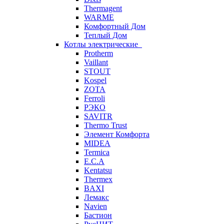
Thermagent
WARME
Комфортный Дом
Теплый Дом
Котлы электрические
Protherm
Vaillant
STOUT
Kospel
ZOTA
Ferroli
РЭКО
SAVITR
Thermo Trust
Элемент Комфорта
MIDEA
Termica
E.C.A
Kentatsu
Thermex
BAXI
Лемакс
Navien
Бастион