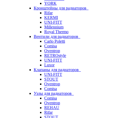
YORK
Кронштейны для радиаторов
Rifar
KERMI
UNI-FITT
Millennium
Royal Thermo
Вентили для радиаторов
Carlo Poletti
Comisa
Oventrop
RETROstyle
UNI-FITT
Luxor
Клапаны для радиаторов
UNI-FITT
STOUT
Oventrop
Comisa
Узлы для радиаторов
Comisa
Oventrop
REHAU
Rifar
STOUT