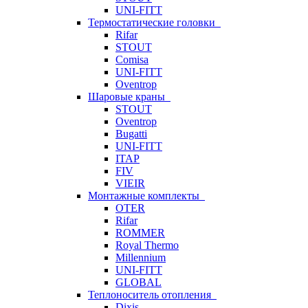
UNI-FITT
Термостатические головки
Rifar
STOUT
Comisa
UNI-FITT
Oventrop
Шаровые краны
STOUT
Oventrop
Bugatti
UNI-FITT
ITAP
FIV
VIEIR
Монтажные комплекты
OTER
Rifar
ROMMER
Royal Thermo
Millennium
UNI-FITT
GLOBAL
Теплоноситель отопления
Dixis