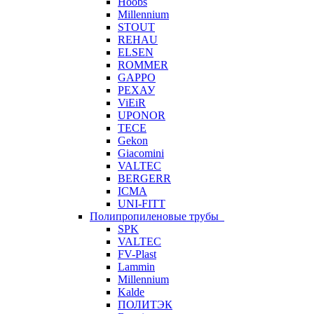
Hoobs
Millennium
STOUT
REHAU
ELSEN
ROMMER
GAPPO
РЕХАУ
ViEiR
UPONOR
TECE
Gekon
Giacomini
VALTEC
BERGERR
ICMA
UNI-FITT
Полипропиленовые трубы
SPK
VALTEC
FV-Plast
Lammin
Millennium
Kalde
ПОЛИТЭК