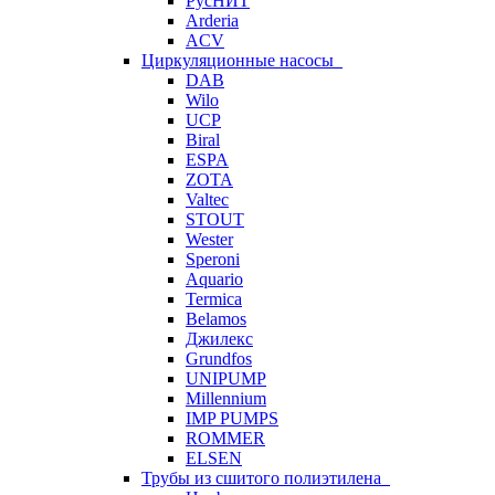
РусНИТ
Arderia
ACV
Циркуляционные насосы
DAB
Wilo
UCP
Biral
ESPA
ZOTA
Valtec
STOUT
Wester
Speroni
Aquario
Termica
Belamos
Джилекс
Grundfos
UNIPUMP
Millennium
IMP PUMPS
ROMMER
ELSEN
Трубы из сшитого полиэтилена