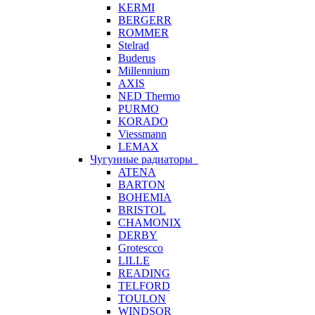
KERMI
BERGERR
ROMMER
Stelrad
Buderus
Millennium
AXIS
NED Thermo
PURMO
KORADO
Viessmann
LEMAX
Чугунные радиаторы
ATENA
BARTON
BOHEMIA
BRISTOL
CHAMONIX
DERBY
Grotescco
LILLE
READING
TELFORD
TOULON
WINDSOR