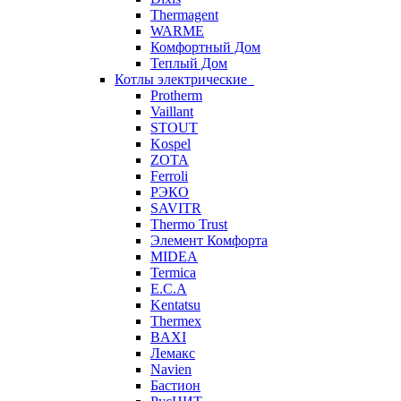
Thermagent
WARME
Комфортный Дом
Теплый Дом
Котлы электрические
Protherm
Vaillant
STOUT
Kospel
ZOTA
Ferroli
РЭКО
SAVITR
Thermo Trust
Элемент Комфорта
MIDEA
Termica
E.C.A
Kentatsu
Thermex
BAXI
Лемакс
Navien
Бастион