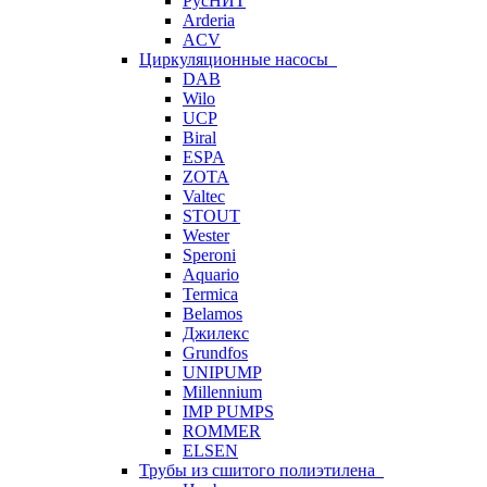
РусНИТ
Arderia
ACV
Циркуляционные насосы
DAB
Wilo
UCP
Biral
ESPA
ZOTA
Valtec
STOUT
Wester
Speroni
Aquario
Termica
Belamos
Джилекс
Grundfos
UNIPUMP
Millennium
IMP PUMPS
ROMMER
ELSEN
Трубы из сшитого полиэтилена