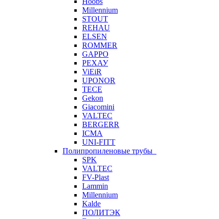
Hoobs
Millennium
STOUT
REHAU
ELSEN
ROMMER
GAPPO
РЕХАУ
ViEiR
UPONOR
TECE
Gekon
Giacomini
VALTEC
BERGERR
ICMA
UNI-FITT
Полипропиленовые трубы
SPK
VALTEC
FV-Plast
Lammin
Millennium
Kalde
ПОЛИТЭК