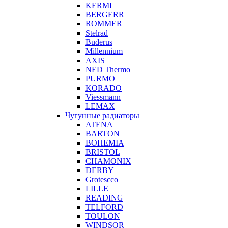
KERMI
BERGERR
ROMMER
Stelrad
Buderus
Millennium
AXIS
NED Thermo
PURMO
KORADO
Viessmann
LEMAX
Чугунные радиаторы
ATENA
BARTON
BOHEMIA
BRISTOL
CHAMONIX
DERBY
Grotescco
LILLE
READING
TELFORD
TOULON
WINDSOR