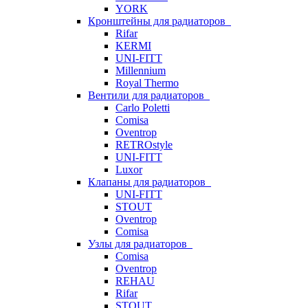
YORK
Кронштейны для радиаторов
Rifar
KERMI
UNI-FITT
Millennium
Royal Thermo
Вентили для радиаторов
Carlo Poletti
Comisa
Oventrop
RETROstyle
UNI-FITT
Luxor
Клапаны для радиаторов
UNI-FITT
STOUT
Oventrop
Comisa
Узлы для радиаторов
Comisa
Oventrop
REHAU
Rifar
STOUT