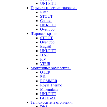
UNI-FITT
Термостатические головки
Rifar
STOUT
Comisa
UNI-FITT
Oventrop
Шаровые краны
STOUT
Oventrop
Bugatti
UNI-FITT
ITAP
FIV
VIEIR
Монтажные комплекты
OTER
Rifar
ROMMER
Royal Thermo
Millennium
UNI-FITT
GLOBAL
Теплоноситель отопления
Dixis