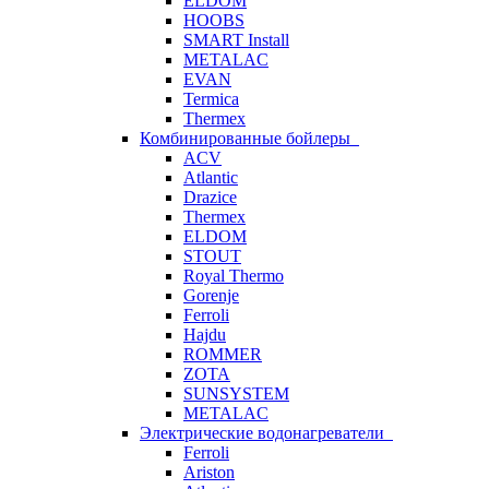
ELDOM
HOOBS
SMART Install
METALAC
EVAN
Termica
Thermex
Комбинированные бойлеры
ACV
Atlantic
Drazice
Thermex
ELDOM
STOUT
Royal Thermo
Gorenje
Ferroli
Hajdu
ROMMER
ZOTA
SUNSYSTEM
METALAC
Электрические водонагреватели
Ferroli
Ariston