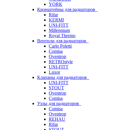
YORK
Кронштейны для радиаторов
Rifar
KERMI
UNI-FITT
Millennium
Royal Thermo
Вентили для радиаторов
Carlo Poletti
Comisa
Oventrop
RETROstyle
UNI-FITT
Luxor
Клапаны для радиаторов
UNI-FITT
STOUT
Oventrop
Comisa
Узлы для радиаторов
Comisa
Oventrop
REHAU
Rifar
STOUT