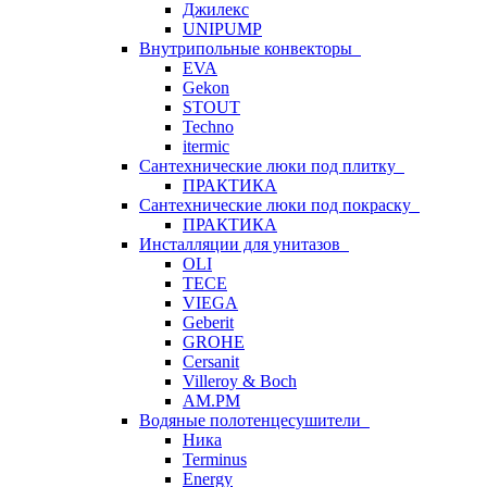
Джилекс
UNIPUMP
Внутрипольные конвекторы
EVA
Gekon
STOUT
Techno
itermic
Сантехнические люки под плитку
ПРАКТИКА
Сантехнические люки под покраску
ПРАКТИКА
Инсталляции для унитазов
OLI
TECE
VIEGA
Geberit
GROHE
Cersanit
Villeroy & Boch
AM.PM
Водяные полотенцесушители
Ника
Terminus
Energy