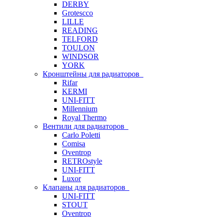
DERBY
Grotescco
LILLE
READING
TELFORD
TOULON
WINDSOR
YORK
Кронштейны для радиаторов
Rifar
KERMI
UNI-FITT
Millennium
Royal Thermo
Вентили для радиаторов
Carlo Poletti
Comisa
Oventrop
RETROstyle
UNI-FITT
Luxor
Клапаны для радиаторов
UNI-FITT
STOUT
Oventrop