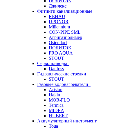
ПОЛИТЭК
Джилекс
Фитинги канализационные
REHAU
UPONOR
Millennium
CON-PIPE SML
Агригазполимер
Ostendorf
ПОЛИТЭК
PRO AQUA
STOUT
Сервоприводы
Danfoss
Гидравлические стрелки
STOUT
Газовые водонагреватели
Ariston
Hajdu
MOR-FLO
Termica
MIDEA
HUBERT
Аккумуляторный инструмент
Toua