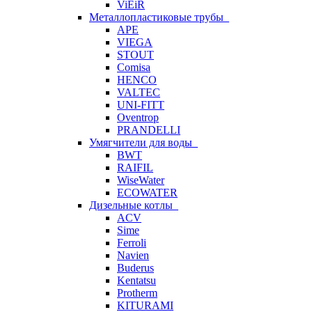
ViEiR
Металлопластиковые трубы
APE
VIEGA
STOUT
Comisa
HENCO
VALTEC
UNI-FITT
Oventrop
PRANDELLI
Умягчители для воды
BWT
RAIFIL
WiseWater
ECOWATER
Дизельные котлы
ACV
Sime
Ferroli
Navien
Buderus
Kentatsu
Protherm
KITURAMI