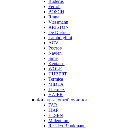
Buderus
Ferroli
BOSCH
Rinnai
Viessmann
ARISTON
De Dietrich
Lamborghini
ACV
Ростов
Navien
Sime
Kentatsu
WOLF
HUBERT
Termica
MIDEA
Thermex
HAIER
Фильтры тонкой очистки
FAR
ITAP
ELSEN
Millennium
Resideo Braukmann