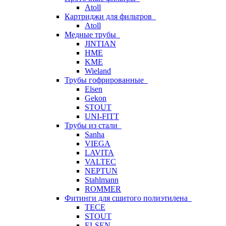
Atoll
Картриджи для фильтров
Atoll
Медные трубы
JINTIAN
HME
KME
Wieland
Трубы гофрированные
Elsen
Gekon
STOUT
UNI-FITT
Трубы из стали
Sanha
VIEGA
LAVITA
VALTEC
NEPTUN
Stahlmann
ROMMER
Фитинги для сшитого полиэтилена
TECE
STOUT
ELSEN