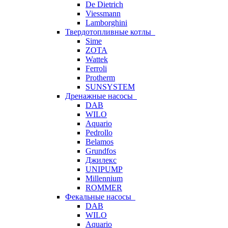
De Dietrich
Viessmann
Lamborghini
Твердотопливные котлы
Sime
ZOTA
Wattek
Ferroli
Protherm
SUNSYSTEM
Дренажные насосы
DAB
WILO
Aquario
Pedrollo
Belamos
Grundfos
Джилекс
UNIPUMP
Millennium
ROMMER
Фекальные насосы
DAB
WILO
Aquario