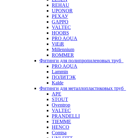
REHAU
UPONOR
РЕХАУ
GAPPO
VALTEC
HOOBS
PRO AQUA
ViEiR
Millennium
ROMMER
Фитинги для полипропиленовых труб
PRO AQUA
Lammin
ПОЛИТЭК
Kalde
Фитинги для металлопластиковых труб
APE
STOUT
Oventrop
VALTEC
PRANDELLI
TIEMME
HENCO
Comisa