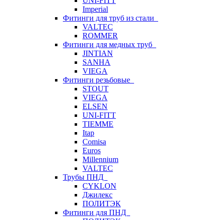
UNI-FITT
Imperial
Фитинги для труб из стали
VALTEC
ROMMER
Фитинги для медных труб
JINTIAN
SANHA
VIEGA
Фитинги резьбовые
STOUT
VIEGA
ELSEN
UNI-FITT
TIEMME
Itap
Comisa
Euros
Millennium
VALTEC
Трубы ПНД
CYKLON
Джилекс
ПОЛИТЭК
Фитинги для ПНД