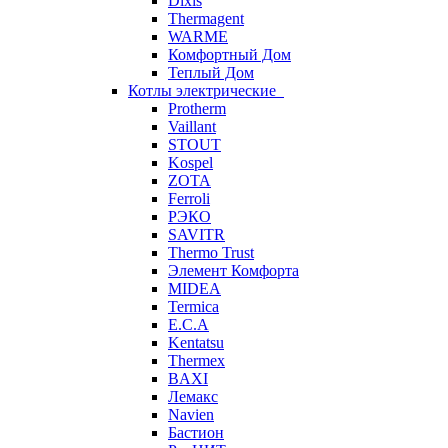
Dixis
Thermagent
WARME
Комфортный Дом
Теплый Дом
Котлы электрические
Protherm
Vaillant
STOUT
Kospel
ZOTA
Ferroli
РЭКО
SAVITR
Thermo Trust
Элемент Комфорта
MIDEA
Termica
E.C.A
Kentatsu
Thermex
BAXI
Лемакс
Navien
Бастион