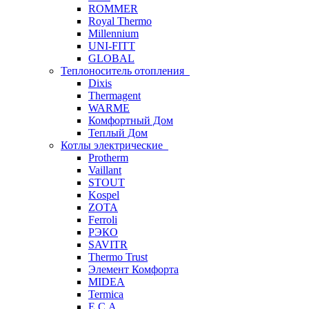
ROMMER
Royal Thermo
Millennium
UNI-FITT
GLOBAL
Теплоноситель отопления
Dixis
Thermagent
WARME
Комфортный Дом
Теплый Дом
Котлы электрические
Protherm
Vaillant
STOUT
Kospel
ZOTA
Ferroli
РЭКО
SAVITR
Thermo Trust
Элемент Комфорта
MIDEA
Termica
E.C.A