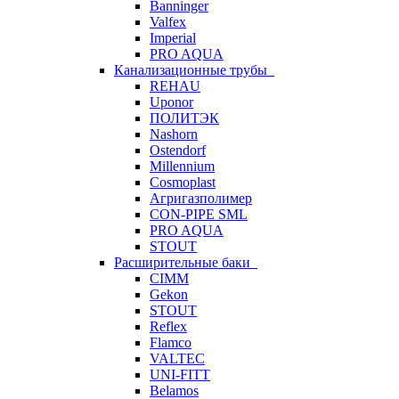
Banninger
Valfex
Imperial
PRO AQUA
Канализационные трубы
REHAU
Uponor
ПОЛИТЭК
Nashorn
Ostendorf
Millennium
Cosmoplast
Агригазполимер
CON-PIPE SML
PRO AQUA
STOUT
Расширительные баки
CIMM
Gekon
STOUT
Reflex
Flamco
VALTEC
UNI-FITT
Belamos