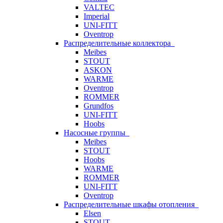
VALTEC
Imperial
UNI-FITT
Oventrop
Распределительные коллектора
Meibes
STOUT
ASKON
WARME
Oventrop
ROMMER
Grundfos
UNI-FITT
Hoobs
Насосные группы
Meibes
STOUT
Hoobs
WARME
ROMMER
UNI-FITT
Oventrop
Распределительные шкафы отопления
Elsen
STOUT