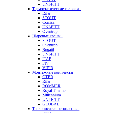
UNI-FITT
Термостатические головки
Rifar
STOUT
Comisa
UNI-FITT
Oventrop
Шаровые краны
STOUT
Oventrop
Bugatti
UNI-FITT
ITAP
FIV
VIEIR
Монтажные комплекты
OTER
Rifar
ROMMER
Royal Thermo
Millennium
UNI-FITT
GLOBAL
Теплоноситель отопления