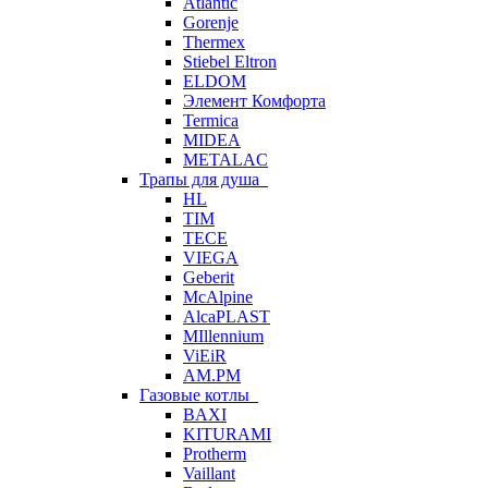
Atlantic
Gorenje
Thermex
Stiebel Eltron
ELDOM
Элемент Комфорта
Termica
MIDEA
METALAC
Трапы для душа
HL
TIM
TECE
VIEGA
Geberit
McAlpine
AlcaPLAST
MIllennium
ViEiR
AM.PM
Газовые котлы
BAXI
KITURAMI
Protherm
Vaillant