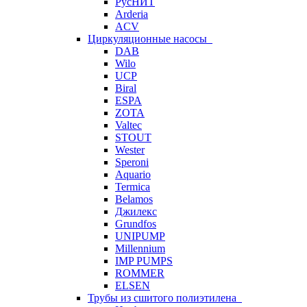
РусНИТ
Arderia
ACV
Циркуляционные насосы
DAB
Wilo
UCP
Biral
ESPA
ZOTA
Valtec
STOUT
Wester
Speroni
Aquario
Termica
Belamos
Джилекс
Grundfos
UNIPUMP
Millennium
IMP PUMPS
ROMMER
ELSEN
Трубы из сшитого полиэтилена