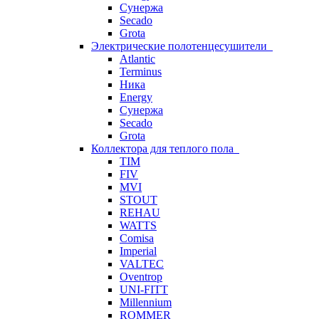
Сунержа
Secado
Grota
Электрические полотенцесушители
Atlantic
Terminus
Ника
Energy
Сунержа
Secado
Grota
Коллектора для теплого пола
TIM
FIV
MVI
STOUT
REHAU
WATTS
Comisa
Imperial
VALTEC
Oventrop
UNI-FITT
Millennium
ROMMER