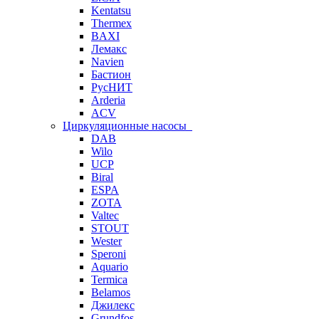
Kentatsu
Thermex
BAXI
Лемакс
Navien
Бастион
РусНИТ
Arderia
ACV
Циркуляционные насосы
DAB
Wilo
UCP
Biral
ESPA
ZOTA
Valtec
STOUT
Wester
Speroni
Aquario
Termica
Belamos
Джилекс
Grundfos