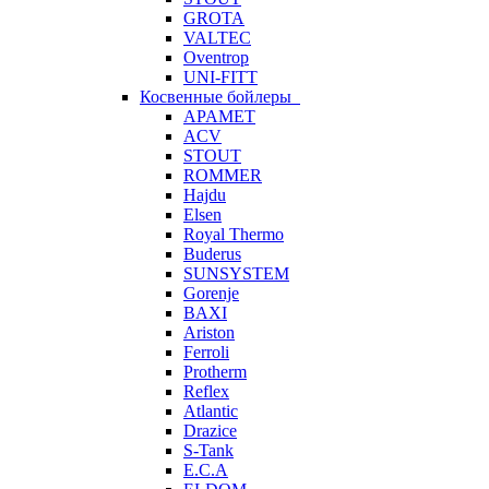
GROTA
VALTEC
Oventrop
UNI-FITT
Косвенные бойлеры
APAMET
ACV
STOUT
ROMMER
Hajdu
Elsen
Royal Thermo
Buderus
SUNSYSTEM
Gorenje
BAXI
Ariston
Ferroli
Protherm
Reflex
Atlantic
Drazice
S-Tank
E.C.A