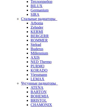
Теплоприбор
BILUX
Germanium
SIRA
Стальные радиаторы
Arbonia
Zehnder
KERMI
BERGERR
ROMMER
Stelrad
Buderus
Millennium
AXIS
NED Thermo
PURMO
KORADO
Viessmann
LEMAX
Чугунные радиаторы
ATENA
BARTON
BOHEMIA
BRISTOL
CHAMONIX