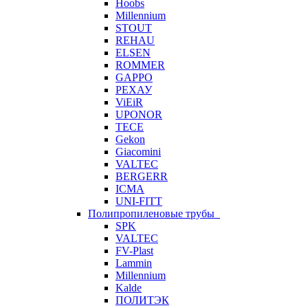
Hoobs
Millennium
STOUT
REHAU
ELSEN
ROMMER
GAPPO
РЕХАУ
ViEiR
UPONOR
TECE
Gekon
Giacomini
VALTEC
BERGERR
ICMA
UNI-FITT
Полипропиленовые трубы
SPK
VALTEC
FV-Plast
Lammin
Millennium
Kalde
ПОЛИТЭК