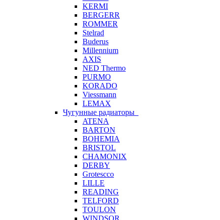
KERMI
BERGERR
ROMMER
Stelrad
Buderus
Millennium
AXIS
NED Thermo
PURMO
KORADO
Viessmann
LEMAX
Чугунные радиаторы
ATENA
BARTON
BOHEMIA
BRISTOL
CHAMONIX
DERBY
Grotescco
LILLE
READING
TELFORD
TOULON
WINDSOR