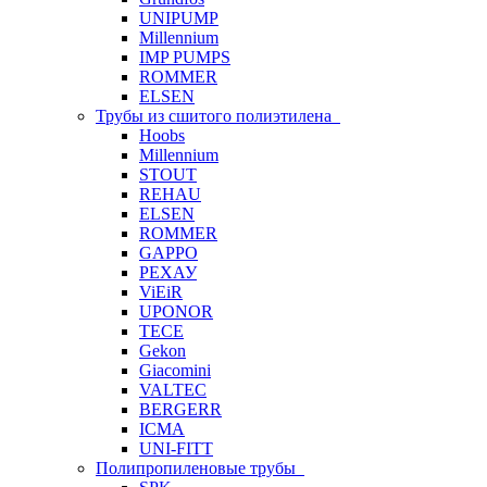
UNIPUMP
Millennium
IMP PUMPS
ROMMER
ELSEN
Трубы из сшитого полиэтилена
Hoobs
Millennium
STOUT
REHAU
ELSEN
ROMMER
GAPPO
РЕХАУ
ViEiR
UPONOR
TECE
Gekon
Giacomini
VALTEC
BERGERR
ICMA
UNI-FITT
Полипропиленовые трубы